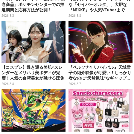
念商品」ポケモンセンターでの抽
な「セイバーオルタ」、大胆な
選期間と応募方法が公開！
『NIKKE』や人気VTuberまで
「アコスタ池袋」美女レイヤーま
2026.8.3
2026.8.8
とめ
【コスプレ】透き通る美肌×スレ
『ペルソナ4 リバイバル』天城雪
ンダーなメリハリ美ボディが完
子の紹介映像が可愛い！しっかり
璧！人気の台湾美女が魅せる圧倒
者なのに“天然気味"なギャップ…
的オーラと華やかな笑顔が眩しい
幼馴染・千枝に助けられる姿にも
2026.8.8
2026.8.7
【写真8枚】
注目