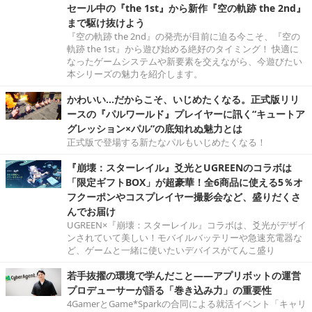
セール中の『the 1st』から新作『空の軌跡 the 2nd』
まで駆け抜けよう
『空の軌跡 the 2nd』の発売が目前に迫る今こそ、『空の
軌跡 the 1st』から遊び始める絶好のタイミング！ 快適に
なったゲームシステムや新要素を交えながら、今遊びたい
本シリーズの魅力を紹介します。
かわいい…だからこそ、いじめたくなる。正式版リリ
ースの『パルワールド』プレイヤーに訊く“キュートア
グレッション×パル”の底知れぬ魅力とは
正式版で登場する新たなパルもいじめたくなる！
『崩壊：スターレイル』爻光とUGREENのコラボは
「限定ギフトBOX」が超豪華！全6商品に使える5％オ
フクーポンやコスプレイヤー撮影会など、盛りだくさ
んでお届け
UGREEN×『崩壊：スターレイル』コラボは、爻光がデザイ
ンされていて美しい！モバイルバッテリーや急速充電器な
ど、ゲームと一緒に使いたいデバイスがてんこ盛り
若手抜擢の環境で学んだこと――アプリボットの運営
プロデューサーが語る「巻き込み力」の重要性
4GamerとGame*Sparkの合同による就活イベント「キャリ