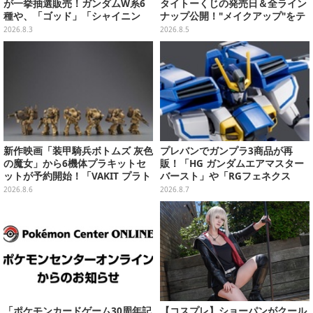
が一挙抽選販売！ガンダムW系6
タイトーくじの発売日＆全ライン
種や、「ゴッド」「シャイニン
ナップ公開！"メイクアップ"をテ
グ」も
ーマに、日常でも使いたくなるア
2026.8.3
2026.8.5
イテムがズラリ
新作映画「装甲騎兵ボトムズ 灰色
プレバンでガンプラ3商品が再
の魔女」から6機体プラキットセ
販！「HG ガンダムエアマスター
ットが予約開始！「VAKIT プラト
バースト」や「RGフェネクス
ーン」第1弾、各部関節可動仕様
（ナラティブVer.）」も
2026.8.6
2026.8.7
「ポケモンカードゲーム30周年記
【コスプレ】ショーパンがクール