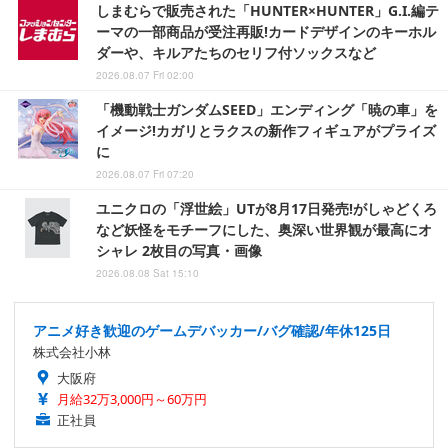
しまむらで販売された「HUNTER×HUNTER」G.I.編テ
ーマの一部商品が受注再販!カードデザインのキーホル
ダーや、キルアたちのセリフ付ソックスなど
2026.08.07 Fri 02:00
「機動戦士ガンダムSEED」エンディング「暁の車」を
イメージ!カガリとラクスの新作フィギュアがプライズ
に
2026.08.07 Fri 07:20
ユニクロの「浮世絵」UTが8月17日発売!がしゃどくろ
など妖怪をモチーフにした、奥深い世界観が最高にオ
シャレ 2枚目の写真・画像
2026.08.08 Sat 15:10
アニメ好き歓迎のゲームデバッカー/バグ確認/年休125日
株式会社小林
大阪府
月給32万3,000円～60万円
正社員