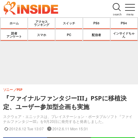
search
menu
アクセス
ホーム
スイッチ
PS5
PS4
ランキング
読者
インサイドちゃ
スマホ
PC
配信者
アンケート
ん
ソニー
PSP
『ファイナルファンタジーIII』PSPに移植決
定、ユーザー参加型企画も実施
スクウェア・エニックスは、プレイステーション・ポータブルソフト『ファイ
ナルファンタジーIII』を9月20日に発売すると発表しました。
2012.6.12 Tue 13:07
2012.6.11 Mon 15:31