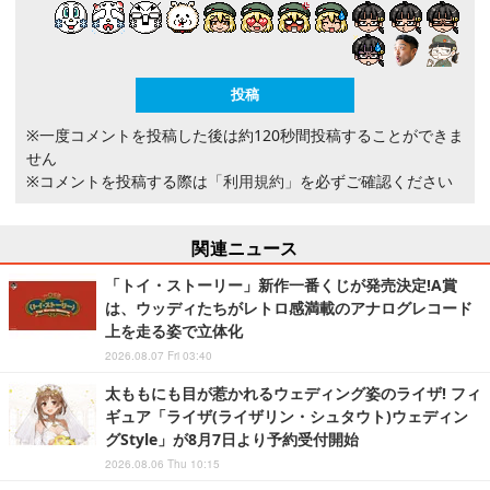
※一度コメントを投稿した後は約120秒間投稿することができま
せん
※コメントを投稿する際は
「利用規約」
を必ずご確認ください
関連ニュース
「トイ・ストーリー」新作一番くじが発売決定!A賞
は、ウッディたちがレトロ感満載のアナログレコード
上を走る姿で立体化
2026.08.07 Fri 03:40
太ももにも目が惹かれるウェディング姿のライザ! フィ
ギュア「ライザ(ライザリン・シュタウト)ウェディン
グStyle」が8月7日より予約受付開始
2026.08.06 Thu 10:15