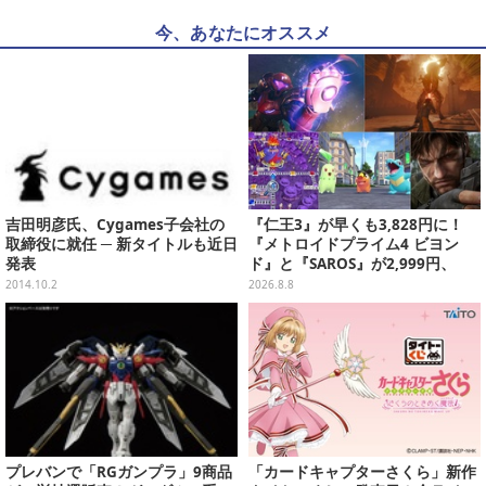
今、あなたにオススメ
吉田明彦氏、Cygames子会社の
『仁王3』が早くも3,828円に！
取締役に就任 ─ 新タイトルも近日
『メトロイドプライム4 ビヨン
発表
ド』と『SAROS』が2,999円、
『メタルギアソリッド Δ』は2,49
2014.10.2
2026.8.8
9円─ゲオ店舗＆ストアのゲームセ
ールは8月8日から
プレバンで「RGガンプラ」9商品
「カードキャプターさくら」新作