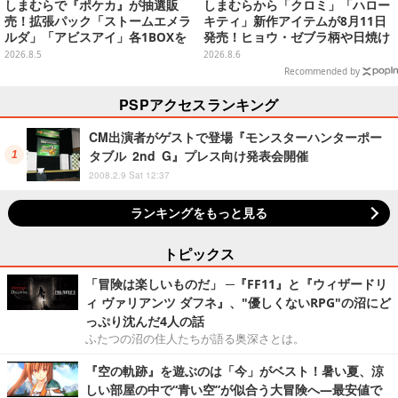
しまむらで『ポケカ』が抽選販
しまむらから「クロミ」「ハロー
売！拡張パック「ストームエメラ
キティ」新作アイテムが8月11日
ルダ」「アビスアイ」各1BOXを
発売！ヒョウ・ゼブラ柄や日焼け
ラインナップ
デザインの可愛い雑貨・アパレル
2026.8.5
2026.8.6
など多数
Recommended by
PSPアクセスランキング
CM出演者がゲストで登場『モンスターハンターポー
タブル 2nd G』プレス向け発表会開催
2008.2.9 Sat 12:37
ランキングをもっと見る
トピックス
「冒険は楽しいものだ」 ─『FF11』と『ウィザードリ
ィ ヴァリアンツ ダフネ』、"優しくないRPG"の沼にど
っぷり沈んだ4人の話
ふたつの沼の住人たちが語る奥深さとは。
『空の軌跡』を遊ぶのは「今」がベスト！暑い夏、涼
しい部屋の中で“青い空”が似合う大冒険へ―最安値で