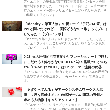
アクエスト」の第4回が東京都立産業貿易センター浜松町
館で開催されました。このイベントに合わせ、自身の就活
時のエピソードを若手クリエイターに聞いてみたので、そ
の模様をお届けします。
『Identity V 第五人格』の新モード「手記の加筆」は
PvEと聞いたけれど……実際どうなの？集まってプレイ
してみた！【プレイレポ】
『Identity V 第五人格』が好きな人やプレイしたことある
人、全くプレイしたことがない人など、様々な4人を集め
てプレイしてみました！
0.03msの圧倒的応答速度やリフレッシュレートで勝ち
にこだわる！鮮やかなQD-OLEDパネル搭載のGigaCry
sta「EX-GDQ271UEL」はFPSゲーマー注目の武器
「EX-GDQ271UEL」の魅力であるQD-OLEDパネルの圧倒的
な見やすさや応答速度を、『Apex Legends』で体感しま
す。
「まずやってみる」がアークシステムワークスの流
儀。世界を席巻する2.5D格闘ゲームの開発の裏側と、
求める人物像【キャリアクエスト】
『ギルティギア』シリーズなどで知られ、世界的な格闘ゲ
ーム大会「EVO」でも圧倒的な存在感を放つアークシステ