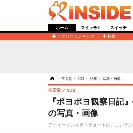
ホーム
スイッチ2
スイッチ
アクセスランキング
特集
ホーム
›
任天堂
›
3DS
›
記事
›
写真・画像
任天堂
3DS
『ポヨポヨ観察日記』
の写真・画像
アイイーインスティテュートは、ニンテン