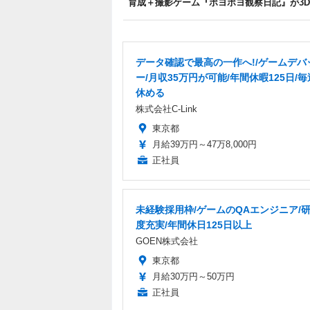
育成＋撮影ゲーム『ポヨポヨ観察日記』が3DS
データ確認で最高の一作へ!/ゲームデバ
ー/月収35万円が可能/年間休暇125日/毎
休める
株式会社C-Link
東京都
月給39万円～47万8,000円
正社員
未経験採用枠/ゲームのQAエンジニア/
度充実/年間休日125日以上
GOEN株式会社
東京都
月給30万円～50万円
正社員