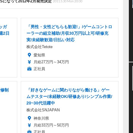
になって2012年2月発売決定
2011.5.30 Mon 20:00
ッガ
「男性・女性どちらも歓迎!」/ゲームコントロ
週2日
ーラーの組立補助/月収30万円以上可/研修充
実/未経験歓迎/日払い対応
株式会社Tetote
愛知県
月給27万円～34万円
正社員
研修制
「好きなゲームに関わりながら働ける」ゲー
ムテスター/未経験OK/研修あり/シンプル作業/
20~30代活躍中
株式会社SNJAPAN
神奈川県
月給33万円～50万円
正社員