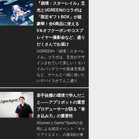
『崩壊：スターレイル』爻
光とUGREENのコラボは
「限定ギフトBOX」が超
豪華！全6商品に使える
5％オフクーポンやコスプ
レイヤー撮影会など、盛り
だくさんでお届け
UGREEN×『崩壊：スターレ
イル』コラボは、爻光がデザ
インされていて美しい！モバ
イルバッテリーや急速充電器
など、ゲームと一緒に使いた
いデバイスがてんこ盛り
若手抜擢の環境で学んだこ
と――アプリボットの運営
プロデューサーが語る「巻
き込み力」の重要性
4GamerとGame*Sparkの合
同による就活イベント「キャ
リアクエスト」の第4回が東