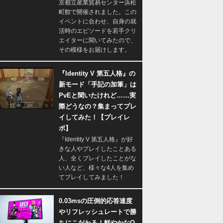
京都立産業貿易センター浜松
町館で開催されました。この
イベントに合わせ、自身の就
活時のエピソードを若手クリ
エイターに聞いてみたので、
その模様をお届けします。
『Identity V 第五人格』の
新モード「手記の加筆」は
PvEと聞いたけれど……実
際どうなの？集まってプレ
イしてみた！【プレイレ
ポ】
『Identity V 第五人格』が好
きな人やプレイしたことある
人、全くプレイしたことがな
い人など、様々な4人を集め
てプレイしてみました！
0.03msの圧倒的応答速度
やリフレッシュレートで勝
ちにこだわる！鮮やかなQ