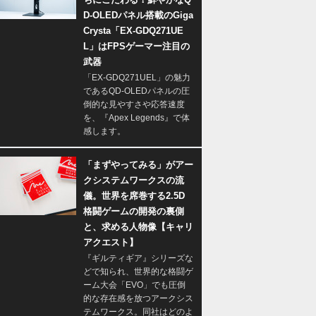
D-OLEDパネル搭載のGiga
Crysta「EX-GDQ271UE
L」はFPSゲーマー注目の
武器
「EX-GDQ271UEL」の魅力
であるQD-OLEDパネルの圧
倒的な見やすさや応答速度
を、『Apex Legends』で体
感します。
「まずやってみる」がアー
クシステムワークスの流
儀。世界を席巻する2.5D
格闘ゲームの開発の裏側
と、求める人物像【キャリ
アクエスト】
『ギルティギア』シリーズな
どで知られ、世界的な格闘ゲ
ーム大会「EVO」でも圧倒
的な存在感を放つアークシス
テムワークス。同社はどのよ