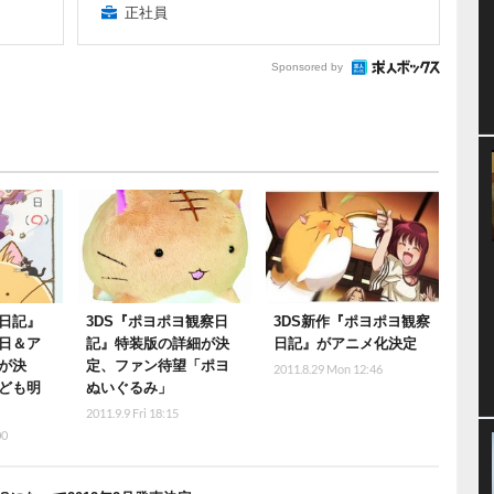
正社員
Sponsored by
日記』
3DS『ポヨポヨ観察日
3DS新作『ポヨポヨ観察
日＆ア
記』特装版の詳細が決
日記』がアニメ化決定
が決
定、ファン待望「ポヨ
2011.8.29 Mon 12:46
ども明
ぬいぐるみ」
2011.9.9 Fri 18:15
00