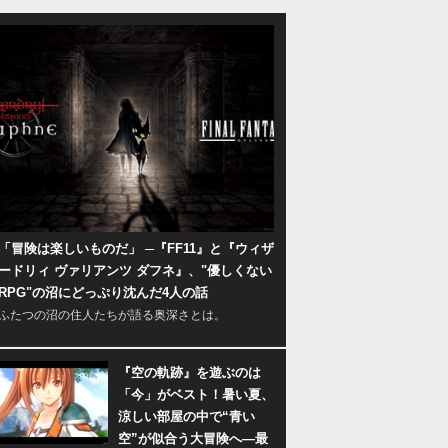
「冒険は楽しいものだ」 ─『FF11』と『ウィザ
ードリィ ヴァリアンツ ダフネ』、"優しくない
RPG"の沼にどっぷり沈んだ4人の話
ふたつの沼の住人たちが語る奥深さとは。
『空の軌跡』を遊ぶのは
「今」がベスト！暑い夏、
涼しい部屋の中で“青い
空”が似合う大冒険へ―最