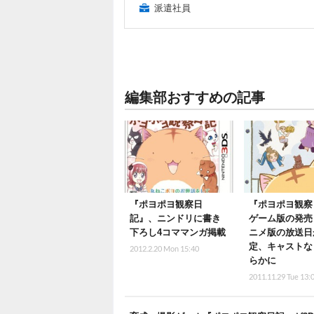
派遣社員
編集部おすすめの記事
『ポヨポヨ観察日
『ポヨポヨ観察
記』、ニンドリに書き
ゲーム版の発売
下ろし4コママンガ掲載
ニメ版の放送日
定、キャストな
2012.2.20 Mon 15:40
らかに
2011.11.29 Tue 13: