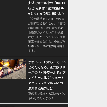
安値でセール中の『the 1s
t』から新作『空の軌跡 th
e 2nd』まで駆け抜けよう
『空の軌跡 the 2nd』の発売
が目前に迫る今こそ、『空の
軌跡 the 1st』から遊び始め
る絶好のタイミング！ 快適
になったゲームシステムや新
要素を交えながら、今遊びた
い本シリーズの魅力を紹介し
ます。
かわいい…だからこそ、い
じめたくなる。正式版リリ
ースの『パルワールド』プ
レイヤーに訊く“キュート
アグレッション×パル”の
底知れぬ魅力とは
正式版で登場する新たなパル
もいじめたくなる！