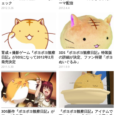
ェック
ーマ配信
2012.3.26
2012.4.4
育成＋撮影ゲーム『ポヨポヨ観察
3DS『ポヨポヨ観察日記』特装版
日記』が3DSになって2012年2月
の詳細が決定、ファン待望「ポヨ
発売決定
ぬいぐるみ」
2011.5.30
2011.9.9
3DS新作『ポヨポヨ観察日記』が
『ポヨポヨ観察日記』アイテムで