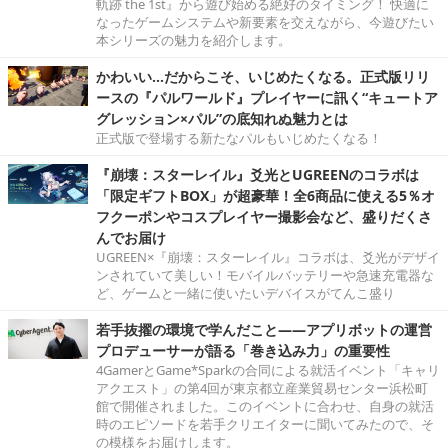
軌跡 the 1st』から遊び始める絶好のタイミング！ 快適に
なったゲームシステムや新要素を交えながら、今遊びたい
本シリーズの魅力を紹介します。
かわいい…だからこそ、いじめたくなる。正式版リリ
ースの『パルワールド』プレイヤーに訊く“キュートア
グレッション×パル”の底知れぬ魅力とは
正式版で登場する新たなパルもいじめたくなる！
『崩壊：スターレイル』爻光とUGREENのコラボは
「限定ギフトBOX」が超豪華！全6商品に使える5％オ
フクーポンやコスプレイヤー撮影会など、盛りだくさ
んでお届け
UGREEN×『崩壊：スターレイル』コラボは、爻光がデザイ
ンされていて美しい！モバイルバッテリーや急速充電器な
ど、ゲームと一緒に使いたいデバイスがてんこ盛り
若手抜擢の環境で学んだこと――アプリボットの運営
プロデューサーが語る「巻き込み力」の重要性
4GamerとGame*Sparkの合同による就活イベント「キャリ
アクエスト」の第4回が東京都立産業貿易センター浜松町
館で開催されました。このイベントに合わせ、自身の就活
時のエピソードを若手クリエイターに聞いてみたので、そ
の模様をお届けします。