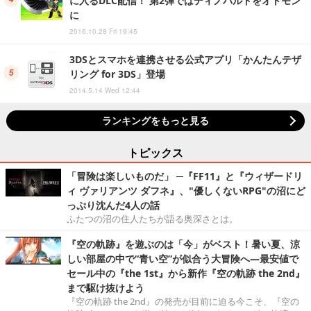
に入るDLC配信！ 第2弾ではディノバルドをオトモン
に
2016.10.28 Fri 19:45
3DSとスマホを連携させる公式アプリ「かんたんテザ
リング for 3DS」登場
2014.5.14 Wed 12:44
ランキングをもっと見る
トピックス
「冒険は楽しいものだ」 ─『FF11』と『ウィザードリ
ィ ヴァリアンツ ダフネ』、"優しくないRPG"の沼にど
っぷり沈んだ4人の話
ふたつの沼の住人たちが語る奥深さとは。
『空の軌跡』を遊ぶのは「今」がベスト！暑い夏、涼
しい部屋の中で“青い空”が似合う大冒険へ―最安値で
セール中の『the 1st』から新作『空の軌跡 the 2nd』
まで駆け抜けよう
『空の軌跡 the 2nd』の発売が目前に迫る今こそ、『空の