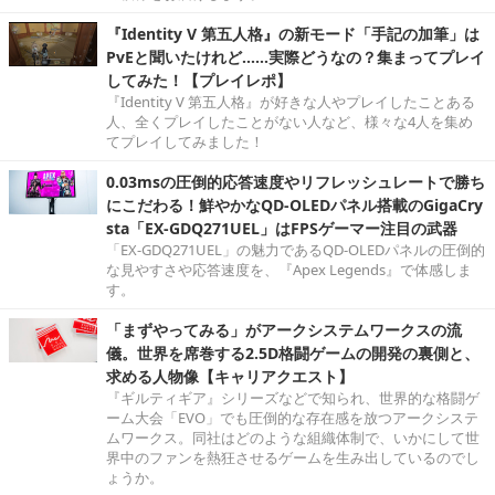
『Identity V 第五人格』の新モード「手記の加筆」は
PvEと聞いたけれど……実際どうなの？集まってプレイ
してみた！【プレイレポ】
『Identity V 第五人格』が好きな人やプレイしたことある
人、全くプレイしたことがない人など、様々な4人を集め
てプレイしてみました！
0.03msの圧倒的応答速度やリフレッシュレートで勝ち
にこだわる！鮮やかなQD-OLEDパネル搭載のGigaCry
sta「EX-GDQ271UEL」はFPSゲーマー注目の武器
「EX-GDQ271UEL」の魅力であるQD-OLEDパネルの圧倒的
な見やすさや応答速度を、『Apex Legends』で体感しま
す。
「まずやってみる」がアークシステムワークスの流
儀。世界を席巻する2.5D格闘ゲームの開発の裏側と、
求める人物像【キャリアクエスト】
『ギルティギア』シリーズなどで知られ、世界的な格闘ゲ
ーム大会「EVO」でも圧倒的な存在感を放つアークシステ
ムワークス。同社はどのような組織体制で、いかにして世
界中のファンを熱狂させるゲームを生み出しているのでし
ょうか。