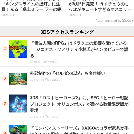
「キングスライムの提灯」に注
が8月5日発売！ うすチュウのし
目！光る「卓上ミラー ラーの鏡」
っぽがキュートすぎるマスコット
ほか6プライズが8月順次展開
など、まとめてご紹介
2026.7.31
2026.8.3
Recommended by
3DSアクセスランキング
『電波人間のRPG』はドラクエの影響を受けている
― ジニアス・ソノリティ小林氏がインタビューで語
る
2013.6.3 Mon 23:20
外部制作の『ゼルダの伝説』も名作揃い
2011.4.13 Wed 22:00
3DS『ロストヒーローズ2』に、SFC『ヒーロー戦記
プロジェクト オリュンポス』が遊べる数量限定版が
登場
2014.11.6 Thu 14:28
『モンハン ストーリーズ』DAIGOのコラボ武具が手