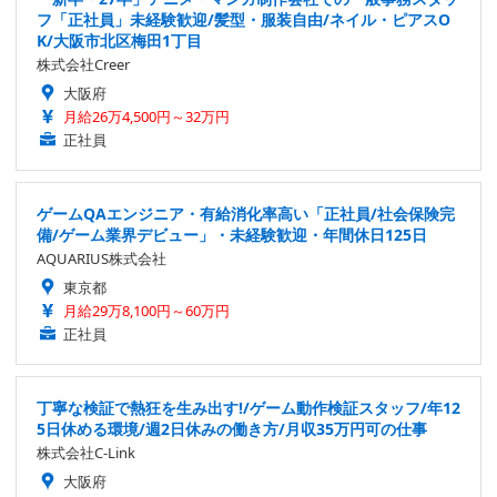
フ「正社員」未経験歓迎/髪型・服装自由/ネイル・ピアスO
K/大阪市北区梅田1丁目
株式会社Creer
大阪府
月給26万4,500円～32万円
正社員
ゲームQAエンジニア・有給消化率高い「正社員/社会保険完
備/ゲーム業界デビュー」・未経験歓迎・年間休日125日
AQUARIUS株式会社
東京都
月給29万8,100円～60万円
正社員
丁寧な検証で熱狂を生み出す!/ゲーム動作検証スタッフ/年12
5日休める環境/週2日休みの働き方/月収35万円可の仕事
株式会社C-Link
大阪府