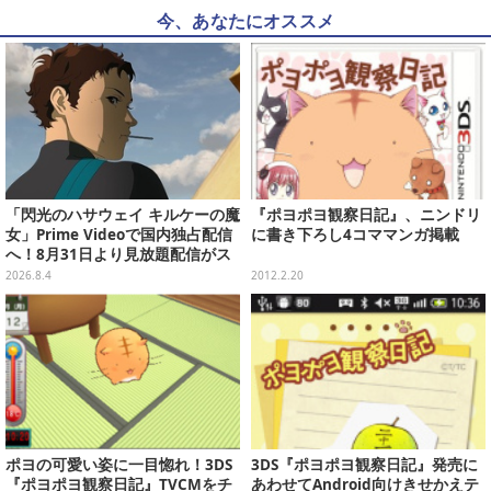
今、あなたにオススメ
「閃光のハサウェイ キルケーの魔
『ポヨポヨ観察日記』、ニンドリ
女」Prime Videoで国内独占配信
に書き下ろし4コママンガ掲載
へ！8月31日より見放題配信がス
タート
2026.8.4
2012.2.20
ポヨの可愛い姿に一目惚れ！3DS
3DS『ポヨポヨ観察日記』発売に
『ポヨポヨ観察日記』TVCMをチ
あわせてAndroid向けきせかえテ