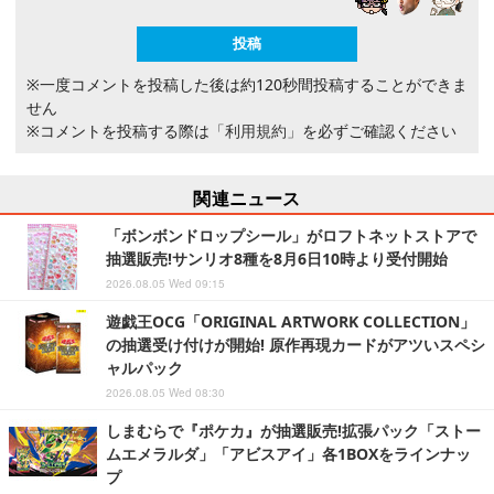
※一度コメントを投稿した後は約120秒間投稿することができま
せん
※コメントを投稿する際は
「利用規約」
を必ずご確認ください
関連ニュース
「ボンボンドロップシール」がロフトネットストアで
抽選販売!サンリオ8種を8月6日10時より受付開始
2026.08.05 Wed 09:15
遊戯王OCG「ORIGINAL ARTWORK COLLECTION」
の抽選受け付けが開始! 原作再現カードがアツいスペシ
ャルパック
2026.08.05 Wed 08:30
しまむらで『ポケカ』が抽選販売!拡張パック「ストー
ムエメラルダ」「アビスアイ」各1BOXをラインナッ
プ