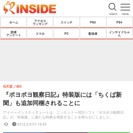
search
menu
アクセス
ホーム
スイッチ
PS5
PS4
ランキング
読者
インサイドちゃ
スマホ
PC
配信者
アンケート
ん
任天堂
3DS
『ポヨポヨ観察日記』特装版には「ちくば新
聞」も追加同梱されることに
アイイーインスティテュートは、ニンテンドー3DSソフト『ポヨポヨ観察日
記』の「特装版」に新たな特典を用意することを明らかにしました。
2012.3.9 Fri 19:45