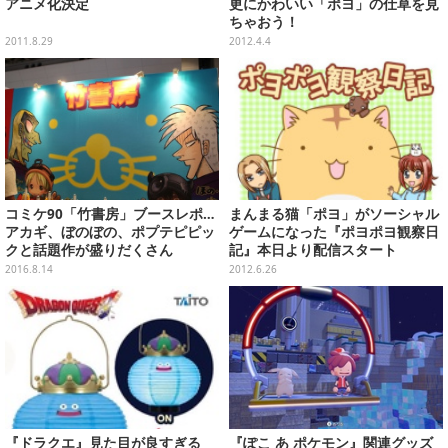
アニメ化決定
更にかわいい「ポヨ」の仕草を見
ちゃおう！
2011.8.29
2012.4.4
コミケ90「竹書房」ブースレポ…
まんまる猫「ポヨ」がソーシャル
アカギ、ぼのぼの、ポプテピピッ
ゲームになった『ポヨポヨ観察日
クと話題作が盛りだくさん
記』本日より配信スタート
2016.8.14
2012.6.26
『ドラクエ』見た目が良すぎる
『ぽこ あ ポケモン』関連グッズ