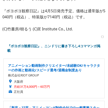
『ポヨポヨ観察日記』は4月5日発売予定。価格は通常版が5
040円（税込）、特装版が7140円（税込）です。
(C)竹書房/樹るう (C)IE Institute Co., Ltd.
《》
『ポヨポヨ観察日記』、ニンドリに書き下ろし4コママンガ掲
載
アニメーション動画制作クリエイター/未経験OK/キャラクタ
ーの作画と動画化/スピード選考/退職金制度あり
株式会社RIOT GROUP
大阪府
月給31万4,000円～60万円
正社員
「新卒・27卒」アニメ・マンガ制作会社での一般事務スタッ