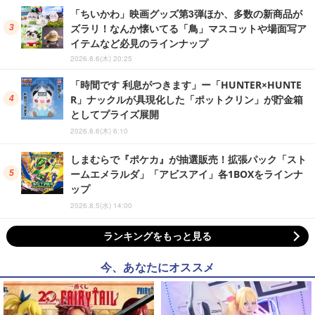
「ちいかわ」映画グッズ第3弾ほか、多数の新商品が
ズラリ！なんか懐いてる「鳥」マスコットや場面写ア
イテムなど必見のラインナップ
2026.8.6(木) 20:25
「時間です 利息がつきます」ー「HUNTER×HUNTE
R」ナックルが具現化した「ポットクリン」が貯金箱
としてプライズ展開
2026.8.6(木) 6:10
しまむらで『ポケカ』が抽選販売！拡張パック「スト
ームエメラルダ」「アビスアイ」各1BOXをラインナ
ップ
2026.8.5(水) 14:00
ランキングをもっと見る
今、あなたにオススメ