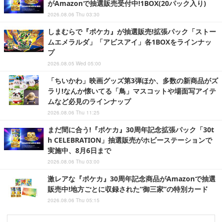
がAmazonで抽選販売受付中!1BOX(20パック入り)
2026.08.06 Thu 03:30
しまむらで『ポケカ』が抽選販売!拡張パック「ストー
ムエメラルダ」「アビスアイ」各1BOXをラインナッ
プ
2026.08.05 Wed 05:00
「ちいかわ」映画グッズ第3弾ほか、多数の新商品がズ
ラリ!なんか懐いてる「鳥」マスコットや場面写アイテ
ムなど必見のラインナップ
2026.08.06 Thu 11:25
まだ間に合う!『ポケカ』30周年記念拡張パック「30t
h CELEBRATION」抽選販売がホビーステーションで
実施中、8月6日まで
2026.08.06 Thu 03:00
激レアな『ポケカ』30周年記念商品がAmazonで抽選
販売中!地方ごとに収録された“御三家”の特別カード
2026.08.06 Thu 05:15