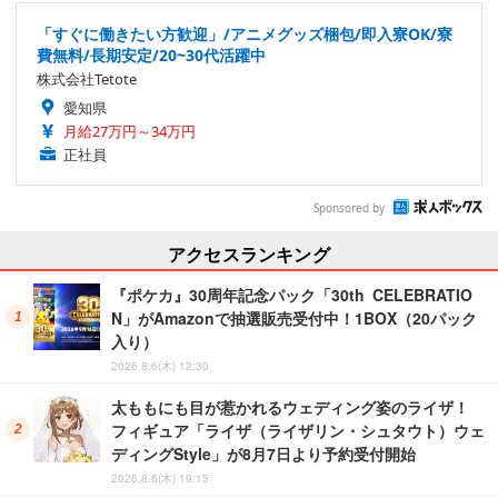
「すぐに働きたい方歓迎」/アニメグッズ梱包/即入寮OK/寮
費無料/長期安定/20~30代活躍中
株式会社Tetote
愛知県
月給27万円～34万円
正社員
Sponsored by
アクセスランキング
『ポケカ』30周年記念パック「30th CELEBRATIO
N」がAmazonで抽選販売受付中！1BOX（20パック
入り）
2026.8.6(木) 12:30
太ももにも目が惹かれるウェディング姿のライザ！
フィギュア「ライザ（ライザリン・シュタウト）ウェ
ディングStyle」が8月7日より予約受付開始
2026.8.6(木) 19:15