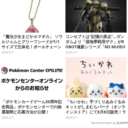
「魔法少女まどか☆マギカ」 ソウ
コンセプトは“記憶の原点”…ガン
ルジェムとグリーフシードが1/1
ダムより「湿地帯戦用ザク」がR
サイズで立体化！ボールチェーン
OBOT魂新シリーズ「MS MUSEU
を外せばフィギュアとして飾れる
M」で商品化！博物館イメージの
2026.8.5
2026.8.7
ガシャポン全6種
ベースも注目
「ポケモンカードゲーム30周年記
「ちいかわ」手づくりあみぐるみ
念商品」ポケモンセンターでの抽
キットがしまむらパーク（オンラ
選期間と応募方法が公開！
インストア）にて8月8日販売！ラ
インナップ全3種、初心者向きの
2026.8.3
2026.8.7
編み方で作れちゃう
Recommended by