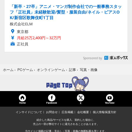
「新卒・27卒」アニメ・マンガ制作会社での一般事務スタッ
フ「正社員」未経験歓迎/髪型・服装自由/ネイル・ピアスO
K/新宿区歌舞伎町1丁目
株式会社ELM
東京都
月給25万2,400円～32万円
正社員
Sponsored by
写真・画像
ホーム
›
PCゲーム
›
オンラインゲーム
›
記事
›
Home
Facebook
YouTube
X
インサイドについて
お問合せ
広告掲載
会社概要
個人情報保護方針
紹介した商品/サービスを購入、契約した場合に、
売上の一部が弊社サイトに還元されることがあります。
当サイトに掲載の記事・見出し・写真・画像の無断転載を禁じます。