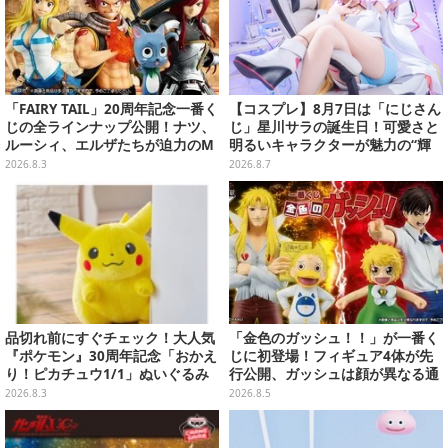
「FAIRY TAIL」20周年記念一番く
【コスプレ】8月7日は「にじさん
じの全ラインナップ公開！ナツ、
じ」星川サラの誕生日！可愛さと
ルーシィ、エルザたちが迫力のM
明るいキャラクターが魅力の“輝
ASTERLISEで初登場
く一番星”な美女レイヤーまとめ
2026.8.3
2026.8.7
【写真40枚】
品切れ前にすぐチェック！大人気
「金色のガッシュ！！」が一番く
『ポケモン』30周年記念「おかえ
じに初登場！フィギュア4体が先
り！ピカチュウ1/1」ぬいぐるみ
行公開、ガッシュは顔が異なる通
がポケモンセンターオンラインで
常/ザケルver.の2種
2026.8.3
2026.8.5
販売中