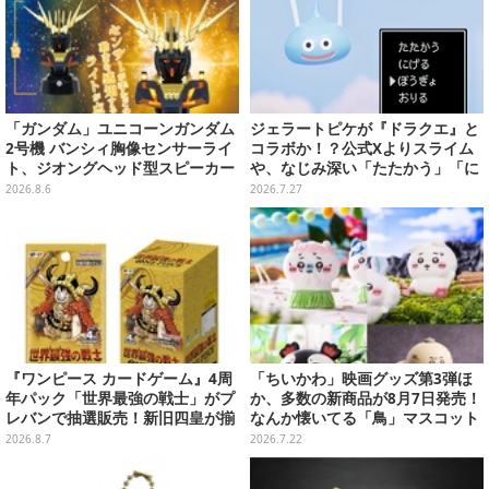
「ガンダム」ユニコーンガンダム
ジェラートピケが『ドラクエ』と
2号機 バンシィ胸像センサーライ
コラボか！？公式Xよりスライム
ト、ジオングヘッド型スピーカー
や、なじみ深い「たたかう」「に
が順次プライズ展開！
げる」のコマンドウィンドウが投
2026.8.6
2026.7.27
稿
『ワンピース カードゲーム』4周
「ちいかわ」映画グッズ第3弾ほ
年パック「世界最強の戦士」がプ
か、多数の新商品が8月7日発売！
レバンで抽選販売！新旧四皇が揃
なんか懐いてる「鳥」マスコット
い踏み、刃牙作者が描く「カイド
や場面写アイテムなど必見のライ
2026.8.7
2026.7.22
ウ」も
ンナップ