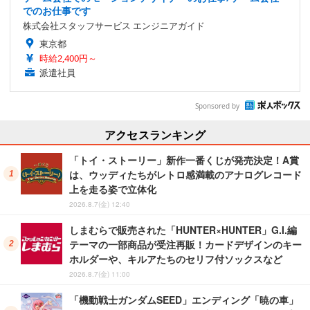
でのお仕事です
株式会社スタッフサービス エンジニアガイド
東京都
時給2,400円～
派遣社員
Sponsored by
アクセスランキング
「トイ・ストーリー」新作一番くじが発売決定！A賞
は、ウッディたちがレトロ感満載のアナログレコード
上を走る姿で立体化
2026.8.7(金) 12:40
しまむらで販売された「HUNTER×HUNTER」G.I.編
テーマの一部商品が受注再販！カードデザインのキー
ホルダーや、キルアたちのセリフ付ソックスなど
2026.8.7(金) 11:00
「機動戦士ガンダムSEED」エンディング「暁の車」