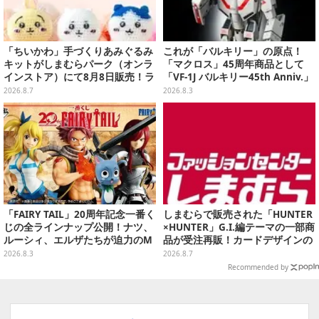
「ちいかわ」手づくりあみぐるみ
これが「バルキリー」の原点！
キットがしまむらパーク（オンラ
「マクロス」45周年商品として
インストア）にて8月8日販売！ラ
「VF-1J バルキリー45th Anniv.」
インナップ全3種、初心者向きの
が予約開始
2026.8.7
2026.8.3
編み方で作れちゃう
「FAIRY TAIL」20周年記念一番く
しまむらで販売された「HUNTER
じの全ラインナップ公開！ナツ、
×HUNTER」G.I.編テーマの一部商
ルーシィ、エルザたちが迫力のM
品が受注再販！カードデザインの
ASTERLISEで初登場
キーホルダーや、キルアたちのセ
2026.8.3
2026.8.7
リフ付ソックスなど
Recommended by