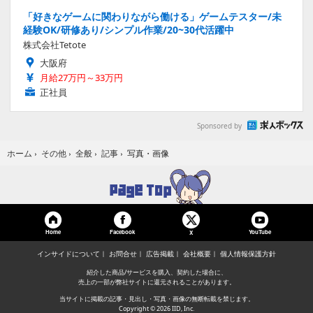
「好きなゲームに関わりながら働ける」ゲームテスター/未
経験OK/研修あり/シンプル作業/20~30代活躍中
株式会社Tetote
大阪府
月給27万円～33万円
正社員
Sponsored by
写真・画像
ホーム
›
その他
›
全般
›
記事
›
Home
Facebook
YouTube
X
インサイドについて
お問合せ
広告掲載
会社概要
個人情報保護方針
紹介した商品/サービスを購入、契約した場合に、
売上の一部が弊社サイトに還元されることがあります。
当サイトに掲載の記事・見出し・写真・画像の無断転載を禁じます。
Copyright © 2026 IID, Inc.