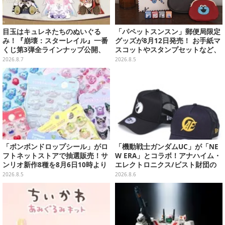
目玉はキュレネたちのぬいぐる
「パペットスンスン」郵便局限定
み！『崩壊：スターレイル』一番
グッズが8月12日発売！ お手紙マ
くじ第3弾全ラインナップ公開、
スコットやスタンプセットなど、
美麗ビジュアルのアクリルボード
可愛すぎる全5アイテムがライン
2026.8.7
2026.8.5
など用意
ナップ
「ボンボンドロップシール」がロ
「機動戦士ガンダムUC」が「NE
フトネットストアで抽選販売！サ
W ERA」とコラボ！アナハイム・
ンリオ新作8種を8月6日10時より
エレクトロニクス/ビスト財団の
受付開始
キャップが予約開始
2026.8.5
2026.8.6