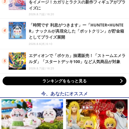
をイメージ！カガリとラクスの新作フィギュアがプラ
イズに
2026.8.7(金) 16:20
「時間です 利息がつきます」ー「HUNTER×HUNTE
R」ナックルが具現化した「ポットクリン」が貯金箱
としてプライズ展開
2026.8.6(木) 6:10
エディオンで「ポケカ」抽選販売！「ストームエメラ
ルダ」「スタートデッキ100」など人気商品が対象
2026.8.7(金) 16:25
ランキングをもっと見る
今、あなたにオススメ