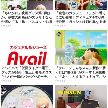
「ちいかわ」映画グッズ第3弾ほ
「金色のガッシュ！！」が一番く
か、多数の新商品がズラリ！なん
じに初登場！フィギュア4体が先
か懐いてる「鳥」マスコットや場
行公開、ガッシュは顔が異なる通
面写アイテムなど必見のラインナ
常/ザケルver.の2種
2026.8.6
2026.8.5
ップ
アベイルで「仮面ライダー電王」
「クレヨンしんちゃん」新作一番
グッズが発売！電王とモモタロス
くじは“夏休み”がテーマ！扇風機
ら4人が一緒のバッグやポーチ、
に「あ～」とするフィギュア、シ
収納ボックスも
ロのボウル皿など夏全開のライン
2026.8.7
2026.7.9
ナップ