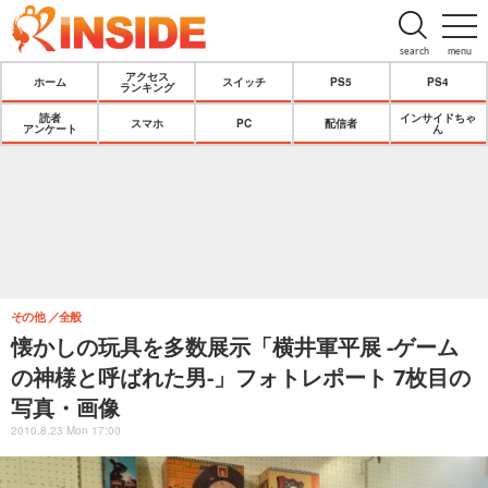
search
menu
アクセス
ホーム
スイッチ
PS5
PS4
ランキング
読者
インサイドちゃ
スマホ
PC
配信者
アンケート
ん
その他
全般
懐かしの玩具を多数展示「横井軍平展 -ゲーム
の神様と呼ばれた男-」フォトレポート 7枚目の
写真・画像
2010.8.23 Mon 17:00