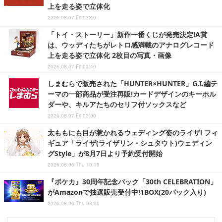
上を走る姿で立体化
2026.08.07 Fri 03:40
「トイ・ストーリー」新作一番くじが発売決定!A賞
は、ウッディたちがレトロ感満載のアナログレコード
上を走る姿で立体化 2枚目の写真・画像
2026.08.07 Fri 03:40
しまむらで販売された「HUNTER×HUNTER」G.I.編テ
ーマの一部商品が受注再販!カードデザインのキーホル
ダーや、キルアたちのセリフ付ソックスなど
2026.08.07 Fri 02:00
太ももにも目が惹かれるウェディング姿のライザ! フィ
ギュア「ライザ(ライザリン・シュタウト)ウェディン
グStyle」が8月7日より予約受付開始
2026.08.06 Thu 10:15
『ポケカ』30周年記念パック「30th CELEBRATION」
がAmazonで抽選販売受付中!1BOX(20パック入り)
2026.08.06 Thu 03:30