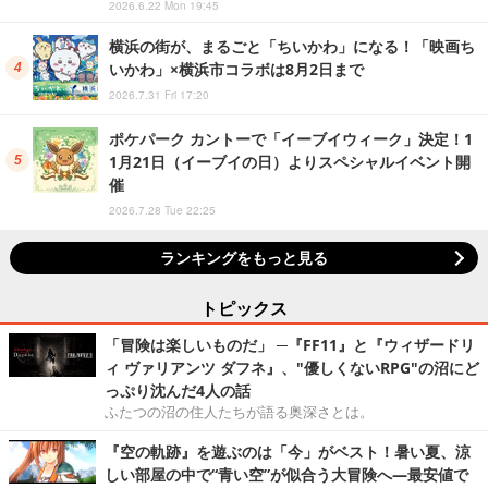
2026.6.22 Mon 19:45
横浜の街が、まるごと「ちいかわ」になる！「映画ち
いかわ」×横浜市コラボは8月2日まで
2026.7.31 Fri 17:20
ポケパーク カントーで「イーブイウィーク」決定！1
1月21日（イーブイの日）よりスペシャルイベント開
催
2026.7.28 Tue 22:25
ランキングをもっと見る
トピックス
「冒険は楽しいものだ」 ─『FF11』と『ウィザードリ
ィ ヴァリアンツ ダフネ』、"優しくないRPG"の沼にど
っぷり沈んだ4人の話
ふたつの沼の住人たちが語る奥深さとは。
『空の軌跡』を遊ぶのは「今」がベスト！暑い夏、涼
しい部屋の中で“青い空”が似合う大冒険へ―最安値で