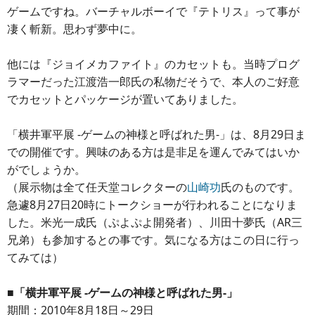
ゲームですね。バーチャルボーイで『テトリス』って事が
凄く斬新。思わず夢中に。
他には『ジョイメカファイト』のカセットも。当時プログ
ラマーだった江渡浩一郎氏の私物だそうで、本人のご好意
でカセットとパッケージが置いてありました。
「横井軍平展 -ゲームの神様と呼ばれた男-」は、8月29日ま
での開催です。興味のある方は是非足を運んでみてはいか
がでしょうか。
（展示物は全て任天堂コレクターの
山崎功
氏のものです。
急遽8月27日20時にトークショーが行われることになりま
した。米光一成氏（ぷよぷよ開発者）、川田十夢氏（AR三
兄弟）も参加するとの事です。気になる方はこの日に行っ
てみては）
■「横井軍平展 -ゲームの神様と呼ばれた男-」
期間：2010年8月18日～29日