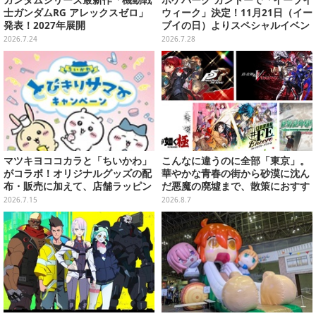
士ガンダムRG アレックスゼロ」
ウィーク」決定！11月21日（イー
発表！2027年展開
ブイの日）よりスペシャルイベン
ト開催
2026.7.24
2026.7.28
マツキヨココカラと「ちいかわ」
こんなに違うのに全部「東京」。
がコラボ！オリジナルグッズの配
華やかな青春の街から砂漠に沈ん
布・販売に加えて、店舗ラッピン
だ悪魔の廃墟まで、散策におすす
グや”花火打ち上げ”まで盛り沢山
め東京ゲーム5選【特集】
2026.7.15
2026.8.7