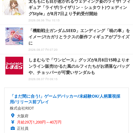
太ももにも目が惹かれるウェディング姿のライザ! フィ
ギュア「ライザ(ライザリン・シュタウト)ウェディン
グStyle」が8月7日より予約受付開始
2026.08.06 Thu 10:15
「機動戦士ガンダムSEED」エンディング「暁の車」を
イメージ!カガリとラクスの新作フィギュアがプライズ
に
2026.08.07 Fri 07:20
しまむらで「ワンピース」グッズが8月8日15時よりオ
ンライン販売!かるた風のルフィたちがお洒落なバッグ
や、チョッパーが可愛いサンダルも
2026.08.07 Fri 09:15
「まだ間に合う!」ゲームデバッカー/未経験OK/人柄重視採
用/リリース前プレイ
株式会社RIOT
大阪府
月給29万1,200円～40万円
正社員