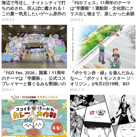
海辺で号泣し、ナイトシティで打
「FGOフェス」11周年のテーマ
ちのめされ、田んぼに癒される！
は“学園祭”！運動部・文化部にク
この夏一気見したいゲーム原作の
ラス出し物まで、楽しかった余韻
名作アニメ10選を一挙紹介【特
が残る思い出を写真たっぷりでお
2026.8.8
2026.8.3
集】
届け【写真180枚】
「FGO Fes. 2026」開幕！11周年
『ポケモン赤・緑』を遊んだみん
のテーマは「学園祭」、公式コス
なへ…「ポケットモンスター ジ・
プレイヤーと着ぐるみも勢揃いの
オリジン」が8月2日19時、BS1
カルデア学園はお祭り一色
2・日曜アニメ劇場で放送！
2026.8.1
2026.7.31