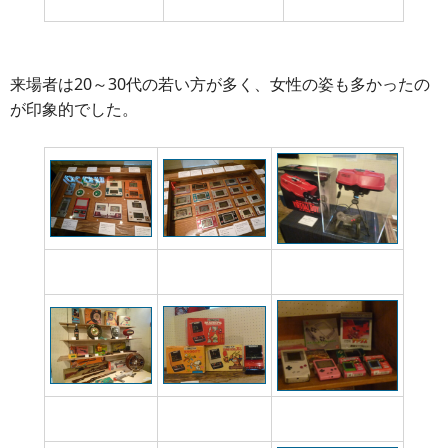
開催
来場者は20～30代の若い方が多く、女性の姿も多かったの
が印象的でした。
ニンテンドーDSの原
ゲーム＆ウオッチ
バーチャルボーイ
点はココ
スーパースコープな
マリオやドンキーコ
ゲームボーイやワンダー
どの銃系玩具
ングの姿が
スワン