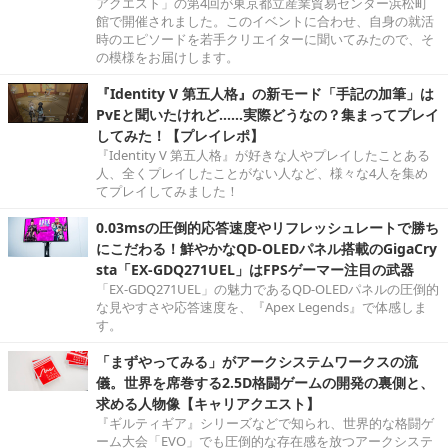
アクエスト」の第4回が東京都立産業貿易センター浜松町
館で開催されました。このイベントに合わせ、自身の就活
時のエピソードを若手クリエイターに聞いてみたので、そ
の模様をお届けします。
『Identity V 第五人格』の新モード「手記の加筆」は
PvEと聞いたけれど……実際どうなの？集まってプレイ
してみた！【プレイレポ】
『Identity V 第五人格』が好きな人やプレイしたことある
人、全くプレイしたことがない人など、様々な4人を集め
てプレイしてみました！
0.03msの圧倒的応答速度やリフレッシュレートで勝ち
にこだわる！鮮やかなQD-OLEDパネル搭載のGigaCry
sta「EX-GDQ271UEL」はFPSゲーマー注目の武器
「EX-GDQ271UEL」の魅力であるQD-OLEDパネルの圧倒的
な見やすさや応答速度を、『Apex Legends』で体感しま
す。
「まずやってみる」がアークシステムワークスの流
儀。世界を席巻する2.5D格闘ゲームの開発の裏側と、
求める人物像【キャリアクエスト】
『ギルティギア』シリーズなどで知られ、世界的な格闘ゲ
ーム大会「EVO」でも圧倒的な存在感を放つアークシステ