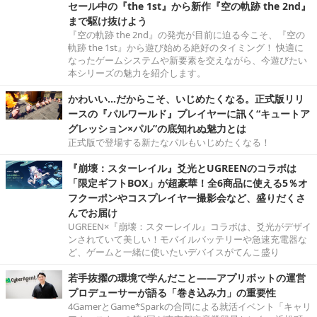
セール中の『the 1st』から新作『空の軌跡 the 2nd』
まで駆け抜けよう
『空の軌跡 the 2nd』の発売が目前に迫る今こそ、『空の
軌跡 the 1st』から遊び始める絶好のタイミング！ 快適に
なったゲームシステムや新要素を交えながら、今遊びたい
本シリーズの魅力を紹介します。
かわいい…だからこそ、いじめたくなる。正式版リリ
ースの『パルワールド』プレイヤーに訊く“キュートア
グレッション×パル”の底知れぬ魅力とは
正式版で登場する新たなパルもいじめたくなる！
『崩壊：スターレイル』爻光とUGREENのコラボは
「限定ギフトBOX」が超豪華！全6商品に使える5％オ
フクーポンやコスプレイヤー撮影会など、盛りだくさ
んでお届け
UGREEN×『崩壊：スターレイル』コラボは、爻光がデザイ
ンされていて美しい！モバイルバッテリーや急速充電器な
ど、ゲームと一緒に使いたいデバイスがてんこ盛り
若手抜擢の環境で学んだこと――アプリボットの運営
プロデューサーが語る「巻き込み力」の重要性
4GamerとGame*Sparkの合同による就活イベント「キャリ