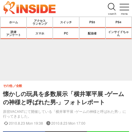
search
menu
アクセス
ホーム
スイッチ
PS5
PS4
ランキング
読者
インサイドちゃ
スマホ
PC
配信者
アンケート
ん
その他
全般
懐かしの玩具を多数展示「横井軍平展 -ゲーム
の神様と呼ばれた男-」フォトレポート
原宿VACANTにて開催している「横井軍平展 -ゲームの神様と呼ばれた男-」に
行ってきました。
2010.8.23 Mon 19:38
2010.8.23 Mon 17:00