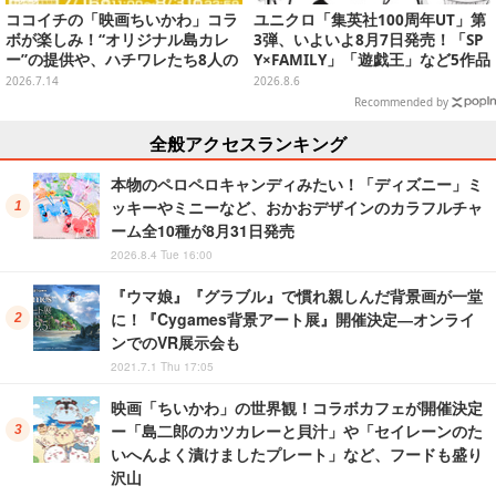
ココイチの「映画ちいかわ」コラ
ユニクロ「集英社100周年UT」第
ボが楽しみ！“オリジナル島カレ
3弾、いよいよ8月7日発売！「SP
ー”の提供や、ハチワレたち8人の
Y×FAMILY」「遊戯王」など5作品
スプーン置きフィギュアをプレゼ
をデザイン
2026.7.14
2026.8.6
ント
Recommended by
全般アクセスランキング
本物のペロペロキャンディみたい！「ディズニー」ミ
ッキーやミニーなど、おかおデザインのカラフルチャ
ーム全10種が8月31日発売
2026.8.4 Tue 16:00
『ウマ娘』『グラブル』で慣れ親しんだ背景画が一堂
に！『Cygames背景アート展』開催決定―オンライ
ンでのVR展示会も
2021.7.1 Thu 17:05
映画「ちいかわ」の世界観！コラボカフェが開催決定
ー「島二郎のカツカレーと貝汁」や「セイレーンのた
いへんよく漬けましたプレート」など、フードも盛り
沢山