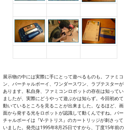
ファミコンロボット
ファミコンが遊べち
ワンダースワンもプレ
を動かそう
ゃいます
イ可能
ソフトはもちろん
バーチャルボーイも
『ジョイメカファイ
『グンペイ』です
遊べます
ト』江渡さんの私物
展示物の中には実際に手にとって遊べるものも。ファミコ
ン、バーチャルボーイ、ワンダースワン、ラブテスターが
あります。私自身、ファミコンロボットの存在は知ってい
ましたが、実際にどうやって遊ぶかは知らず。今回初めて
動いているところを見ることが出来ました。なるほど、画
面から発する光をロボットが認識して動くんですね。バー
チャルボーイは『V-テトリス』のカートリッジが刺さって
いました。発売は1995年8月25日ですから、丁度15年前の