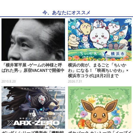
今、あなたにオススメ
「横井軍平展 -ゲームの神様と呼
横浜の街が、まるごと「ちいか
ばれた男-」原宿VACANTで開催中
わ」になる！「映画ちいかわ」×
横浜市コラボは8月2日まで
2010.8.20
2026.7.31
ガンダムシリーズ最新作「機動戦
ポケパーク カントーで「イーブイ