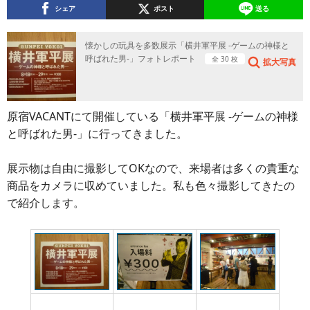
シェア
ポスト
送る
懐かしの玩具を多数展示「横井軍平展 -ゲームの神様と
呼ばれた男-」フォトレポート
全 30 枚
拡大写真
原宿VACANTにて開催している「横井軍平展 -ゲームの神様
と呼ばれた男-」に行ってきました。
展示物は自由に撮影してOKなので、来場者は多くの貴重な
商品をカメラに収めていました。私も色々撮影してきたの
で紹介します。
8月18日から29日まで
入場料は300円
結構若い人が多い