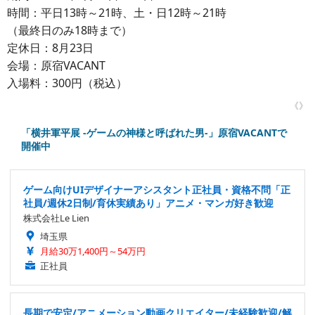
時間：平日13時～21時、土・日12時～21時
（最終日のみ18時まで）
定休日：8月23日
会場：原宿VACANT
入場料：300円（税込）
《》
「横井軍平展 -ゲームの神様と呼ばれた男-」原宿VACANTで
開催中
ゲーム向けUIデザイナーアシスタント正社員・資格不問「正
社員/週休2日制/育休実績あり」アニメ・マンガ好き歓迎
株式会社Le Lien
埼玉県
月給30万1,400円～54万円
正社員
長期で安定/アニメーション動画クリエイター/未経験歓迎/解