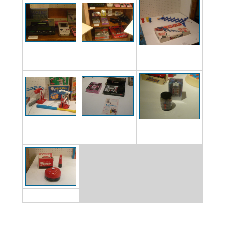
「役満」も昔はこん
ファミコンロボット
暇つぶしで作ったあの
な形でした
や光線銃
「ウルトラハンド」
『メイドインワリ
オリジナル版「ラブ
テンビリオン
オ』でお馴染み
テスター」
チリトリー