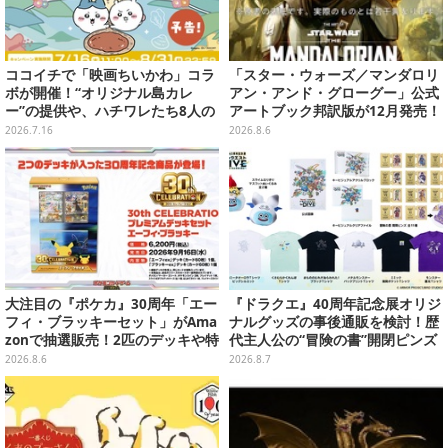
ココイチで「映画ちいかわ」コラ
「スター・ウォーズ／マンダロリ
ボが開催！“オリジナル島カレ
アン・アンド・グローグー」公式
ー”の提供や、ハチワレたち8人の
アートブック邦訳版が12月発売！
スプーン置きフィギュアをプレゼ
映画のコンセプトアートやスケッ
2026.7.16
2026.8.6
ント
チを掲載
大注目の『ポケカ』30周年「エー
『ドラクエ』40周年記念展オリジ
フィ・ブラッキーセット」がAma
ナルグッズの事後通販を検討！歴
zonで抽選販売！2匹のデッキや特
代主人公の“冒険の書”開閉ピンズ
別カードを収録
をはじめ、ユニークなＴシャツや
2026.8.6
2026.8.7
雑貨など