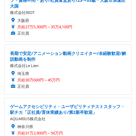
フ・資格不問・あり/社員食堂あり/25〜35歳・大阪市浪速区
大国
株式会社RIOT
大阪府
月給27万5,300円～35万4,100円
正社員
長期で安定/アニメーション動画クリエイター/未経験歓迎/解
説動画を制作
株式会社Le Lien
埼玉県
月給30万600円～45万円
正社員
ゲームアクセシビリティ・ユーザビリティテストスタッフ・
駅チカ「正社員/育休実績あり/第2新卒歓迎」
AQUARIUS株式会社
神奈川県
月給31万2,900円～50万円