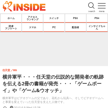
search
menu
アクセス
ホーム
スイッチ
PS5
PS4
ランキング
読者
インサイドちゃ
スマホ
PC
配信者
アンケート
ん
任天堂
Wii
横井軍平・・・任天堂の伝説的な開発者の軌跡
を伝える2冊の書籍が発売・・・「ゲームボー
イ」や「ゲーム&ウオッチ」
横井軍平はビデオゲームの父であり、花札から玩具へ、そしてビデオゲームへ
と事業を変えていった任天堂を支えた人物です。
2010.6.9 Wed 15:28