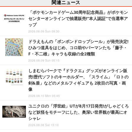
関連ニュース
「ポケモンカードゲーム30周年記念商品」がポケモン
センターオンラインで抽選販売!“本人認証”で当選率ア
ップ
2026.08.09 Sun 09:30
ドラえもんの「ボンボンドロップシール」が発売決定!
ひみつ道具をはじめ、コロ助やパーマンたち「藤子・
F・不二雄」キャラも収録の全2種類
2026.08.09 Sun 05:15
しまむらパークで『ドラクエ』グッズがオンライン販
売!歴代ソフトのキーホルダー、「スライム」「ロトの
剣&盾」などのメタルフィギュアも 2枚目の写真・画
像
2026.08.10 Mon 05:45
ユニクロの「浮世絵」UTが8月17日発売!がしゃどくろ
など妖怪をモチーフにした、奥深い世界観が最高にオ
シャレ
2026.08.08 Sat 15:10