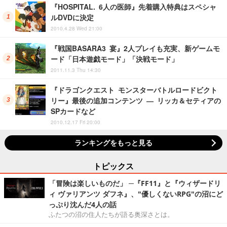
『HOSPITAL. 6人の医師』先着購入特典はスペシャ
ルDVDに決定
2010.4.28 Wed 21:00
『戦国BASARA3 宴』2人プレイも充実、新ゲームモ
ード「日本遊戯モード」「決戦モード」
2011.11.3 Thu 14:30
『ドラゴンクエスト モンスターバトルロードビクト
リー』最後の追加コンテンツ ― リッカ＆セティアの
SPカードなど
2010.12.17 Fri 20:00
ランキングをもっと見る
トピックス
「冒険は楽しいものだ」 ─『FF11』と『ウィザードリ
ィ ヴァリアンツ ダフネ』、"優しくないRPG"の沼にど
っぷり沈んだ4人の話
ふたつの沼の住人たちが語る奥深さとは。