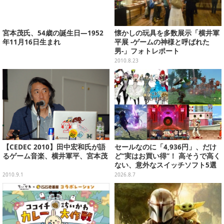
宮本茂氏、54歳の誕生日―1952
懐かしの玩具を多数展示「横井軍
年11月16日生まれ
平展 -ゲームの神様と呼ばれた
男-」フォトレポート
2010.8.23
【CEDEC 2010】田中宏和氏が語
セールなのに「4,936円」、だけ
るゲーム音楽、横井軍平、宮本茂
ど“実はお買い得”！ 高そうで高く
ない、意外なスイッチソフト5選
2010.9.1
2026.8.7