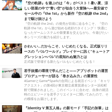
『空の軌跡』を遊ぶのは「今」がベスト！暑い夏、涼
しい部屋の中で“青い空”が似合う大冒険へ―最安値で
セール中の『the 1st』から新作『空の軌跡 the 2nd』
まで駆け抜けよう
『空の軌跡 the 2nd』の発売が目前に迫る今こそ、『空の
軌跡 the 1st』から遊び始める絶好のタイミング！ 快適に
なったゲームシステムや新要素を交えながら、今遊びたい
本シリーズの魅力を紹介します。
かわいい…だからこそ、いじめたくなる。正式版リリ
ースの『パルワールド』プレイヤーに訊く“キュートア
グレッション×パル”の底知れぬ魅力とは
正式版で登場する新たなパルもいじめたくなる！
若手抜擢の環境で学んだこと――アプリボットの運営
プロデューサーが語る「巻き込み力」の重要性
4GamerとGame*Sparkの合同による就活イベント「キャリ
アクエスト」の第4回が東京都立産業貿易センター浜松町
館で開催されました。このイベントに合わせ、自身の就活
時のエピソードを若手クリエイターに聞いてみたので、そ
の模様をお届けします。
『Identity V 第五人格』の新モード「手記の加筆」は