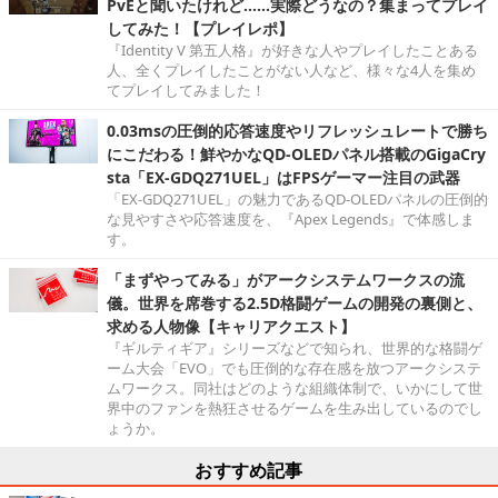
PvEと聞いたけれど……実際どうなの？集まってプレイ
してみた！【プレイレポ】
『Identity V 第五人格』が好きな人やプレイしたことある
人、全くプレイしたことがない人など、様々な4人を集め
てプレイしてみました！
0.03msの圧倒的応答速度やリフレッシュレートで勝ち
にこだわる！鮮やかなQD-OLEDパネル搭載のGigaCry
sta「EX-GDQ271UEL」はFPSゲーマー注目の武器
「EX-GDQ271UEL」の魅力であるQD-OLEDパネルの圧倒的
な見やすさや応答速度を、『Apex Legends』で体感しま
す。
「まずやってみる」がアークシステムワークスの流
儀。世界を席巻する2.5D格闘ゲームの開発の裏側と、
求める人物像【キャリアクエスト】
『ギルティギア』シリーズなどで知られ、世界的な格闘ゲ
ーム大会「EVO」でも圧倒的な存在感を放つアークシステ
ムワークス。同社はどのような組織体制で、いかにして世
界中のファンを熱狂させるゲームを生み出しているのでし
ょうか。
おすすめ記事