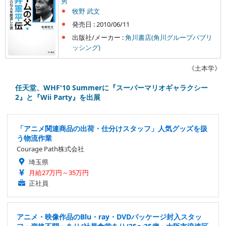
男
牧野 武文
発売日 :
2010/06/11
出版社/メーカー :
角川書店(角川グループパブリ
ッシング)
《土本学》
任天堂、WHF'10 Summerに『スーパーマリオギャラクシー
2』と『Wii Party』を出展
「アニメ関連商品の出荷・仕分けスタッフ」人気グッズを扱
う物流作業
Courage Path株式会社
埼玉県
月給27万円～35万円
正社員
アニメ・映像作品のBlu・ray・DVDパッケージ封入スタッ