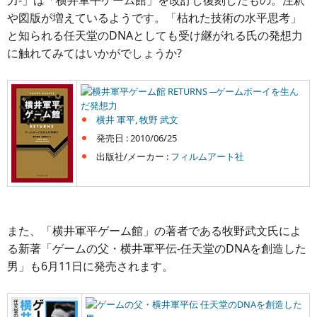
力-」は「横井軍平ゲーム館」を改訂し復刻したもの。注釈
や図版が増えているようです。「枯れた技術の水平思考」
と知られる任天堂のDNAとしても受け継がれる氏の発想力
に触れてみてはいかがでしょうか?
横井軍平ゲーム館 RETURNS ─ゲームボーイを生ん
だ発想力
横井 軍平
,
牧野 武文
発売日 :
2010/06/25
出版社/メーカー :
フィルムアート社
また、「横井軍平ゲーム館」の著者である牧野武文氏によ
る新著「ゲームの父・横井軍平伝-任天堂のDNAを創造した
男」も6月11日に発売されます。
ゲームの父・横井軍平伝 任天堂のDNAを創造した