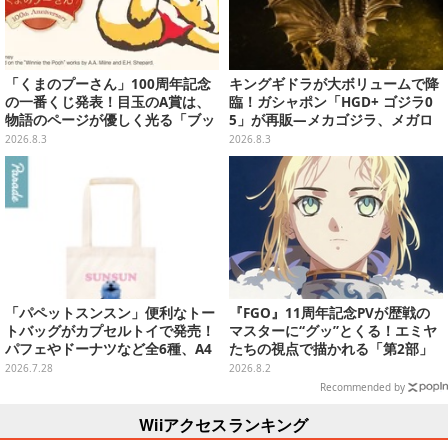
「くまのプーさん」100周年記念
キングギドラが大ボリュームで降
の一番くじ発表！目玉のA賞は、
臨！ガシャポン「HGD+ ゴジラ0
物語のページが優しく光る「ブッ
5」が再販―メカゴジラ、メガロ
クシェイプドライト」
なども揃った全4種
2026.8.3
2026.8.3
「パペットスンスン」便利なトー
『FGO』11周年記念PVが歴戦の
トバッグがカプセルトイで発売！
マスターに“グッ”とくる！エミヤ
パフェやドーナツなど全6種、A4
たちの視点で描かれる「第2部」
サイズがすっぽり入る大きさ
の旅路
2026.7.28
2026.8.2
Recommended by
Wiiアクセスランキング