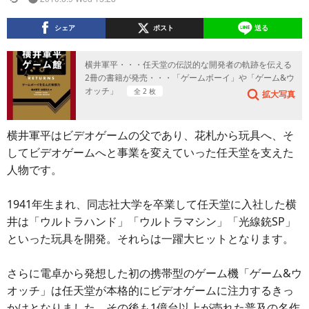
シェア
ポスト
送る
横井軍平・・・任天堂の伝説的な開発者の軌跡を伝える
2冊の書籍が発売・・・「ゲームボーイ」や「ゲーム&ウ
オッチ」
全 2 枚
拡大写真
横井軍平はビデオゲームの父であり、花札から玩具へ、そ
してビデオゲームへと事業を変えていった任天堂を支えた
人物です。
1941年生まれ、同志社大学を卒業して任天堂に入社した横
井は「ウルトラハンド」「ウルトラマシン」「光線銃SP」
といった玩具を開発。それらは一躍大ヒットとなります。
さらに電卓から発想した初の携帯型のゲーム機「ゲーム&ウ
オッチ」は任天堂が本格的にビデオゲームに注力するきっ
かけとなりました。その後も1億台以上が売れた普及の名作