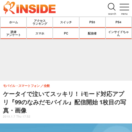
search
menu
アクセス
ホーム
スイッチ
PS5
PS4
ランキング
読者
インサイドちゃ
スマホ
PC
配信者
アンケート
ん
モバイル・スマートフォン
全般
ケータイで泣いてスッキリ！ iモード対応アプ
リ『99のなみだモバイル』配信開始 1枚目の写
真・画像
2010.1.7 Thu 17:52