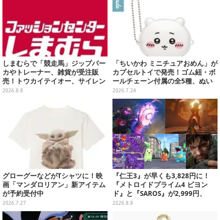
しまむらで「競走馬」ジップパー
「ちいかわ ミニチュアおめん」が
カやトレーナー、雑貨が受注販
カプセルトイで発売！ゴム紐・ボ
売！トウカイテイオー、サイレン
ールチェーン付属の全5種、ぬい
ススズカなど名馬をデザイン
ぐるみに着けて遊べる
2026.8.8
2026.7.24
グローグーなどがTシャツに！映
『仁王3』が早くも3,828円に！
画「マンダロリアン」新アイテム
『メトロイドプライム4 ビヨン
が予約受付中
ド』と『SAROS』が2,999円、
『メタルギアソリッド Δ』は2,49
2026.7.27
2026.8.8
9円─ゲオ店舗＆ストアのゲームセ
ールは8月8日から