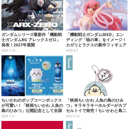
ガンダムシリーズ最新作「機動戦
「機動戦士ガンダムSEED」エン
士ガンダムRG アレックスゼロ」
ディング「暁の車」をイメージ！
発表！2027年展開
カガリとラクスの新作フィギュア
がプライズに
2026.7.24
2026.8.7
ちいかわのポップコーンボックス
「映画ちいかわ 人魚の島のひみ
が可愛い！「映画ちいかわ 人魚の
つ」キラキラキーホルダーがカプ
島のひみつ」公開記念として全国
セルトイで発売！ちいかわと島二
劇場で販売決定、セイレーンドリ
郎など全8種、2個セットのスペシ
2026.7.21
2026.7.22
ンクカップホルダーも
ャル仕様も