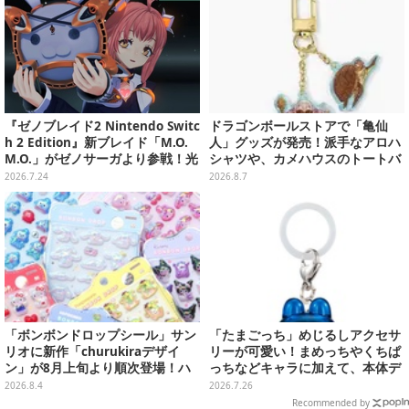
『ゼノブレイド2 Nintendo Switc
ドラゴンボールストアで「亀仙
h 2 Edition』新ブレイド「M.O.
人」グッズが発売！派手なアロハ
M.O.」がゼノサーガより参戦！光
シャツや、カメハウスのトートバ
属性と闇属性、2つの姿で戦闘を
ッグなど夏らしいアイテムがズラ
2026.7.24
2026.8.7
サポート
リ
「ボンボンドロップシール」サン
「たまごっち」めじるしアクセサ
リオに新作「churukiraデザイ
リーが可愛い！まめっちやくちぱ
ン」が8月上旬より順次登場！ハ
っちなどキャラに加えて、本体デ
ローキティ、はぴだんぶいなど全
ザイン含む全10種
2026.8.4
2026.7.26
8種類
Recommended by