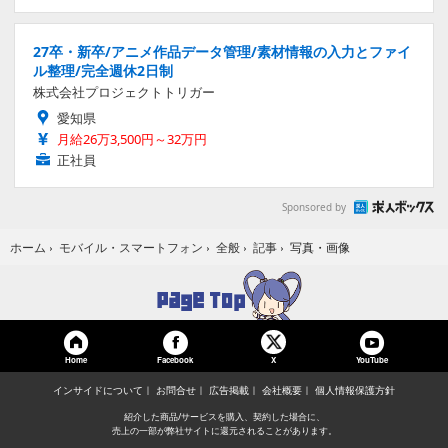
27卒・新卒/アニメ作品データ管理/素材情報の入力とファイ
ル整理/完全週休2日制
株式会社プロジェクトトリガー
愛知県
月給26万3,500円～32万円
正社員
Sponsored by
写真・画像
ホーム
›
モバイル・スマートフォン
›
全般
›
記事
›
Home
Facebook
YouTube
X
インサイドについて
お問合せ
広告掲載
会社概要
個人情報保護方針
紹介した商品/サービスを購入、契約した場合に、
売上の一部が弊社サイトに還元されることがあります。