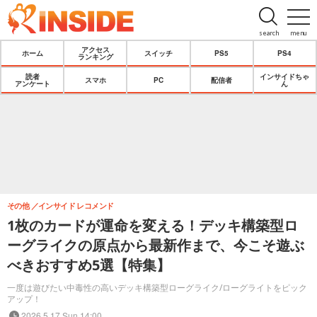
search
menu
アクセス
ホーム
スイッチ
PS5
PS4
ランキング
読者
インサイドちゃ
スマホ
PC
配信者
アンケート
ん
その他
インサイド レコメンド
1枚のカードが運命を変える！デッキ構築型ロ
ーグライクの原点から最新作まで、今こそ遊ぶ
べきおすすめ5選【特集】
一度は遊びたい中毒性の高いデッキ構築型ローグライク/ローグライトをピック
アップ！
2026.5.17 Sun 14:00