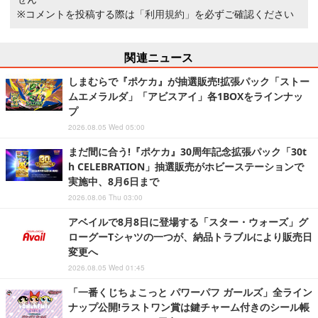
※コメントを投稿する際は
「利用規約」
を必ずご確認ください
関連ニュース
しまむらで『ポケカ』が抽選販売!拡張パック「ストー
ムエメラルダ」「アビスアイ」各1BOXをラインナッ
プ
2026.08.05 Wed 05:00
まだ間に合う!『ポケカ』30周年記念拡張パック「30t
h CELEBRATION」抽選販売がホビーステーションで
実施中、8月6日まで
2026.08.06 Thu 03:00
アベイルで8月8日に登場する「スター・ウォーズ」グ
ローグーTシャツの一つが、納品トラブルにより販売日
変更へ
2026.08.05 Wed 01:45
「一番くじちょこっと パワーパフ ガールズ」全ライン
ナップ公開!ラストワン賞は鍵チャーム付きのシール帳