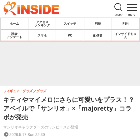
search
menu
アクセス
ホーム
スイッチ
PS5
PS4
ランキング
読者
インサイドちゃ
スマホ
PC
配信者
アンケート
ん
フィギュア・グッズ
グッズ
キティやマイメロにさらに可愛いをプラス！？
アベイルで「サンリオ」×「majoretty」コラ
ボが発売
サンリオキャラクターズのワンピースが登場！
2026.5.17 Sun 22:30