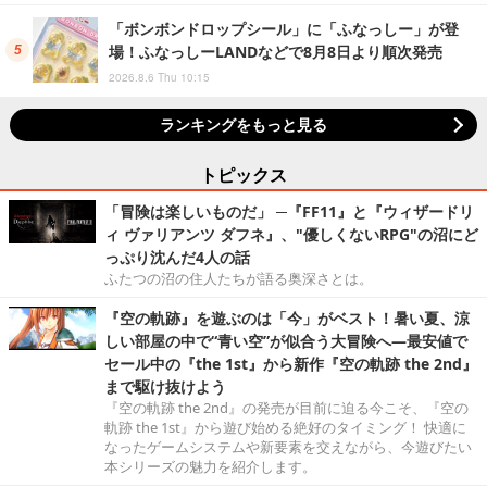
「ボンボンドロップシール」に「ふなっしー」が登
場！ふなっしーLANDなどで8月8日より順次発売
2026.8.6 Thu 10:15
ランキングをもっと見る
トピックス
「冒険は楽しいものだ」 ─『FF11』と『ウィザードリ
ィ ヴァリアンツ ダフネ』、"優しくないRPG"の沼にど
っぷり沈んだ4人の話
ふたつの沼の住人たちが語る奥深さとは。
『空の軌跡』を遊ぶのは「今」がベスト！暑い夏、涼
しい部屋の中で“青い空”が似合う大冒険へ―最安値で
セール中の『the 1st』から新作『空の軌跡 the 2nd』
まで駆け抜けよう
『空の軌跡 the 2nd』の発売が目前に迫る今こそ、『空の
軌跡 the 1st』から遊び始める絶好のタイミング！ 快適に
なったゲームシステムや新要素を交えながら、今遊びたい
本シリーズの魅力を紹介します。