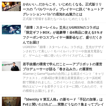
かわいい…だからこそ、いじめたくなる。正式版リリ
ースの『パルワールド』プレイヤーに訊く“キュートア
グレッション×パル”の底知れぬ魅力とは
正式版で登場する新たなパルもいじめたくなる！
『崩壊：スターレイル』爻光とUGREENのコラボは
「限定ギフトBOX」が超豪華！全6商品に使える5％オ
フクーポンやコスプレイヤー撮影会など、盛りだくさ
んでお届け
UGREEN×『崩壊：スターレイル』コラボは、爻光がデザイ
ンされていて美しい！モバイルバッテリーや急速充電器な
ど、ゲームと一緒に使いたいデバイスがてんこ盛り
若手抜擢の環境で学んだこと――アプリボットの運営
プロデューサーが語る「巻き込み力」の重要性
4GamerとGame*Sparkの合同による就活イベント「キャリ
アクエスト」の第4回が東京都立産業貿易センター浜松町
館で開催されました。このイベントに合わせ、自身の就活
時のエピソードを若手クリエイターに聞いてみたので、そ
の模様をお届けします。
『Identity V 第五人格』の新モード「手記の加筆」は
PvEと聞いたけれど……実際どうなの？集まってプレイ