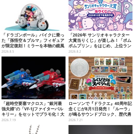
「ドラゴンボール」バイクに乗っ
「2026年 サンリオキャラクター
た「孫悟空＆ブルマ」フィギュア
大賞当りくじ」が楽しみ！「ポム
が限定復刻！ミラーを本物の鏡風
ポムプリン」をはじめ、上位ラン
や、ブルマの目元が映りこむ描写
クインが登場するスペシャル企画
2026.8.5
2026.8.2
にできるステッカーを収録
「超時空要塞マクロス」“銀河最
ローソンで『ドラクエ』40周年記
強夫婦”の「VF-1Jファイターバル
念くじが8月1日発売！「ルーラ」
キリー」をセットでプラモ化！大
が鳴るサウンドブロック、歴代勇
気圏外仕様パイロットスーツフィ
者＆スライムのフィギュアなど、
2026.7.19
2026.7.21
ギュアなど付属
シリーズを振り返る景品盛りだく
さん