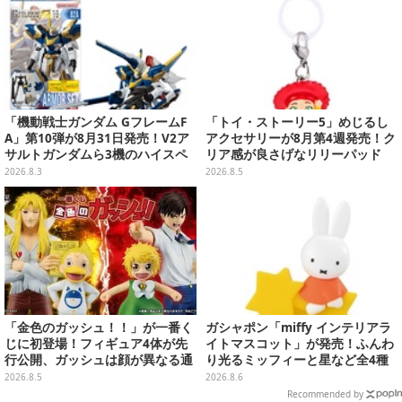
「機動戦士ガンダム GフレームF
「トイ・ストーリー5」めじるし
A」第10弾が8月31日発売！V2ア
アクセサリーが8月第4週発売！ク
サルトガンダムら3機のハイスペ
リア感が良さげなリリーパッド
ック可動フィギュア
や、ジェシーなど全5種ラインナ
2026.8.3
2026.8.5
ップ
「金色のガッシュ！！」が一番く
ガシャポン「miffy インテリアラ
じに初登場！フィギュア4体が先
イトマスコット」が発売！ふんわ
行公開、ガッシュは顔が異なる通
り光るミッフィーと星など全4種
常/ザケルver.の2種
ラインナップ
2026.8.5
2026.8.6
Recommended by