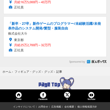
月給16万5,000円～43万円
正社員
「新卒・27卒」新作ゲームのプログラマー/未経験活躍/未発
表作品のシステム開発/髪型・服装自由
株式会社大斗
東京都
月給25万2,700円～32万円
正社員
Sponsored by
記事
ホーム
›
フィギュア・グッズ
›
グッズ
›
Home
Facebook
YouTube
X
インサイドについて
お問合せ
広告掲載
会社概要
個人情報保護方針