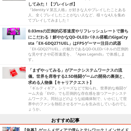
してみた！【プレイレポ】
『Identity V 第五人格』が好きな人やプレイしたことある
人、全くプレイしたことがない人など、様々な4人を集め
てプレイしてみました！
0.03msの圧倒的応答速度やリフレッシュレートで勝ち
にこだわる！鮮やかなQD-OLEDパネル搭載のGigaCry
sta「EX-GDQ271UEL」はFPSゲーマー注目の武器
「EX-GDQ271UEL」の魅力であるQD-OLEDパネルの圧倒的
な見やすさや応答速度を、『Apex Legends』で体感しま
す。
「まずやってみる」がアークシステムワークスの流
儀。世界を席巻する2.5D格闘ゲームの開発の裏側と、
求める人物像【キャリアクエスト】
『ギルティギア』シリーズなどで知られ、世界的な格闘ゲ
ーム大会「EVO」でも圧倒的な存在感を放つアークシステ
ムワークス。同社はどのような組織体制で、いかにして世
界中のファンを熱狂させるゲームを生み出しているのでし
ょうか。
おすすめ記事
【急募】ゲームメディアで僕らとテレワーク！インサイド