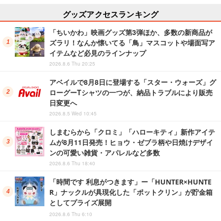
グッズアクセスランキング
「ちいかわ」映画グッズ第3弾ほか、多数の新商品が
ズラリ！なんか懐いてる「鳥」マスコットや場面写ア
イテムなど必見のラインナップ
2026.8.6 Thu 20:25
アベイルで8月8日に登場する「スター・ウォーズ」グ
ローグーTシャツの一つが、納品トラブルにより販売
日変更へ
2026.8.5 Wed 10:45
しまむらから「クロミ」「ハローキティ」新作アイテ
ムが8月11日発売！ヒョウ・ゼブラ柄や日焼けデザイ
ンの可愛い雑貨・アパレルなど多数
2026.8.6 Thu 18:40
「時間です 利息がつきます」ー「HUNTER×HUNTE
R」ナックルが具現化した「ポットクリン」が貯金箱
としてプライズ展開
2026.8.6 Thu 6:10