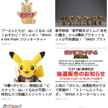
プーさんたちが、ぬいぐるみっぽ
新作映画「装甲騎兵ボトムズ 灰色
くおすわり！ガシャポン「Winni
の魔女」から6機体プラキットセ
e the Pooh フロッキーチャー
ットが予約開始！「VAKIT プラト
ム」ふわふわでどれも可愛い全4
ーン」第1弾、各部関節可動仕様
2026.8.6
2026.8.6
種
「N響×ポケモン」開催記念「ピ
人気の『ポケカ』抽選販売がゲオ
カチュウ」ぬいぐるみが可愛い！
で実施中！「ストームエメラル
特別なロゴ刺繍入りジャケットが
ダ」「MEGA スターターセットe
オシャレ
x」各種の全4商品
2026.8.6
2026.7.14