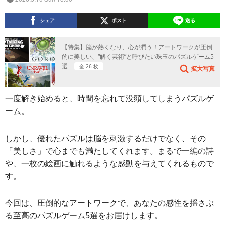
シェア
ポスト
送る
【特集】脳が熱くなり、心が潤う！アートワークが圧倒
的に美しい、“解く芸術”と呼びたい珠玉のパズルゲーム5
選
全 26 枚
拡大写真
一度解き始めると、時間を忘れて没頭してしまうパズルゲ
ーム。
しかし、優れたパズルは脳を刺激するだけでなく、その
「美しさ」で心までも満たしてくれます。まるで一編の詩
や、一枚の絵画に触れるような感動を与えてくれるもので
す。
今回は、圧倒的なアートワークで、あなたの感性を揺さぶ
る至高のパズルゲーム5選をお届けします。