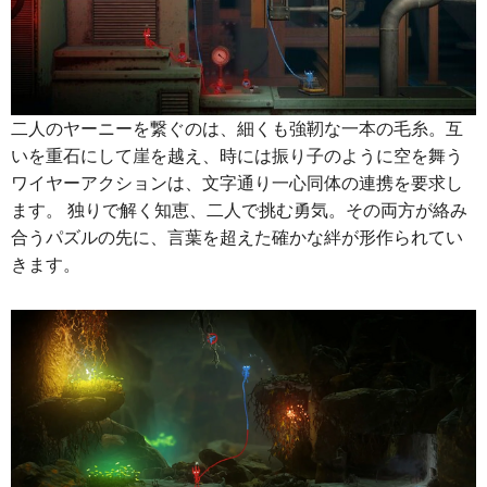
二人のヤーニーを繋ぐのは、細くも強靭な一本の毛糸。互
いを重石にして崖を越え、時には振り子のように空を舞う
ワイヤーアクションは、文字通り一心同体の連携を要求し
ます。 独りで解く知恵、二人で挑む勇気。その両方が絡み
合うパズルの先に、言葉を超えた確かな絆が形作られてい
きます。