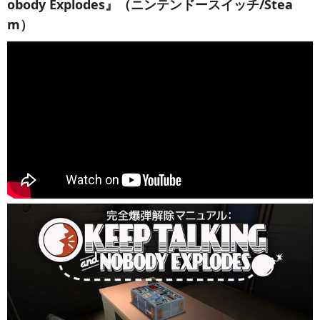
obody Explodes』（ニンテンドースイッチ/Stea
m）