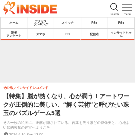
search
menu
アクセス
ホーム
スイッチ
PS5
PS4
ランキング
読者
インサイドちゃ
スマホ
PC
配信者
アンケート
ん
その他
インサイド レコメンド
【特集】脳が熱くなり、心が潤う！アートワー
クが圧倒的に美しい、“解く芸術”と呼びたい珠
玉のパズルゲーム5選
その一枚の絵画に、正解が隠されている。言葉を失うほどの映像美と、心地よ
い知的興奮の迷宮へようこそ
2026.5.10 Sun 13:00