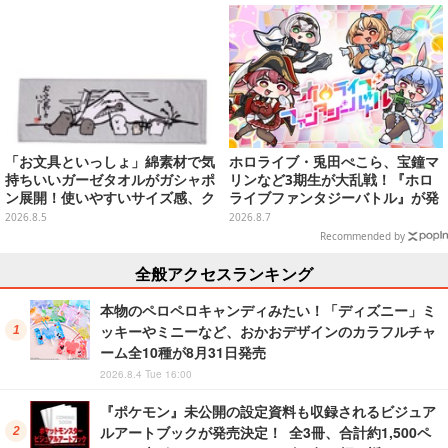
売
「お文具といっしょ」綿素材で気
ホロライブ・兎田ぺこら、宝鐘マ
持ちいいガーゼタオルがガシャポ
リンなど3期生が大乱戦！『ホロ
ン展開！使いやすいサイズ感、ク
ライブファンタジーバトル』が発
ールな和柄や可愛らしいお寿司な
売ーお馴染みの語録が装備
2026.8.5
2026.8.7
ど全4種
に、“ニセ3期生”とのバトルもあ
Recommended by
る
全般アクセスランキング
本物のペロペロキャンディみたい！「ディズニー」ミ
ッキーやミニーなど、おかおデザインのカラフルチャ
ーム全10種が8月31日発売
2026.8.4 Tue 16:00
『ポケモン』未公開の設定資料も収録されるビジュア
ルアートブックが発売決定！ 全3冊、合計約1,500ペ