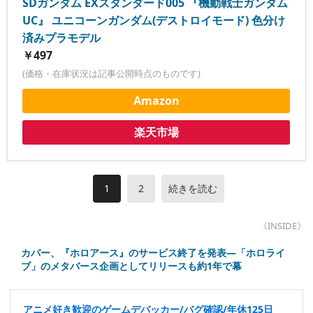
SDガンダム EXスタンダード005 『機動戦士ガンダム
UC』 ユニコーンガンダム(デストロイモード) 色分け
済みプラモデル
￥497
(価格・在庫状況は記事公開時点のものです)
Amazon
楽天市場
1
2
続きを読む
《INSIDE》
カバー、『ホロアース』のサービス終了を発表―「ホロライ
ブ」のメタバース企画としてリリースも約1年で幕
アニメ好き歓迎のゲームデバッカー/バグ確認/年休125日