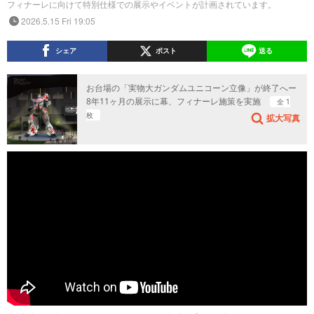
フィナーレに向けて特別仕様での展示やイベントが計画されています。
2026.5.15 Fri 19:05
シェア
ポスト
送る
お台場の「実物大ガンダムユニコーン立像」が終了へー
8年11ヶ月の展示に幕、フィナーレ施策を実施
全 1
枚
拡大写真