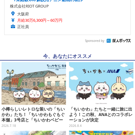
株式会社RIOT GROUP
大阪府
月給30万6,300円～60万円
正社員
Sponsored by
今、あなたにオススメ
小樽らしいレトロな装いの「ちい
「ちいかわ」たちと一緒に旅に出
かわ」たち！「ちいかわもぐもぐ
よう！この秋、ANAとのコラボレ
本舗」3号店と「ちいかわベビー
ーションが決定
カステラ」がいよいよオープン
2026.7.18
2026.8.4