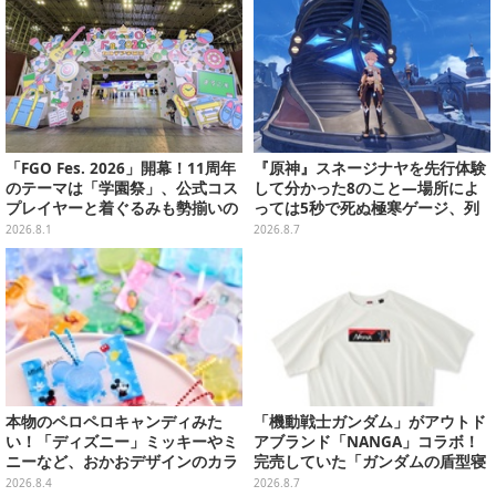
「FGO Fes. 2026」開幕！11周年
『原神』スネージナヤを先行体験
のテーマは「学園祭」、公式コス
して分かった8のこと―場所によ
プレイヤーと着ぐるみも勢揃いの
っては5秒で死ぬ極寒ゲージ、列
カルデア学園はお祭り一色
車は“ダイナミック途中下車”可能
2026.8.1
2026.8.7
など自由度高め
本物のペロペロキャンディみた
「機動戦士ガンダム」がアウトド
い！「ディズニー」ミッキーやミ
アブランド「NANGA」コラボ！
ニーなど、おかおデザインのカラ
完売していた「ガンダムの盾型寝
フルチャーム全10種が8月31日発
袋」も2次受注開始
2026.8.4
2026.8.7