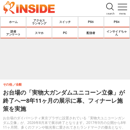
search
menu
アクセス
ホーム
スイッチ
PS5
PS4
ランキング
読者
インサイドちゃ
スマホ
PC
配信者
アンケート
ん
その他
全般
お台場の「実物大ガンダムユニコーン立像」が
終了へー8年11ヶ月の展示に幕、フィナーレ施
策を実施
お台場のダイバーシティ東京プラザに設置されている「実物大ユニコーンガン
ダム立像」が、2026年8月末で展示終了となります。2017年9月の公開から8年
11ヶ月間、多くのファンや観光客に愛されてきたランドマークの撤去となり、