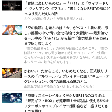
「冒険は楽しいものだ」 ─『FF11』と『ウィザードリ
ィ ヴァリアンツ ダフネ』、"優しくないRPG"の沼にど
っぷり沈んだ4人の話
ふたつの沼の住人たちが語る奥深さとは。
『空の軌跡』を遊ぶのは「今」がベスト！暑い夏、涼
しい部屋の中で“青い空”が似合う大冒険へ―最安値で
セール中の『the 1st』から新作『空の軌跡 the 2nd』
まで駆け抜けよう
『空の軌跡 the 2nd』の発売が目前に迫る今こそ、『空の
軌跡 the 1st』から遊び始める絶好のタイミング！ 快適に
なったゲームシステムや新要素を交えながら、今遊びたい
本シリーズの魅力を紹介します。
かわいい…だからこそ、いじめたくなる。正式版リリ
ースの『パルワールド』プレイヤーに訊く“キュートア
グレッション×パル”の底知れぬ魅力とは
正式版で登場する新たなパルもいじめたくなる！
『崩壊：スターレイル』爻光とUGREENのコラボは
「限定ギフトBOX」が超豪華！全6商品に使える5％オ
フクーポンやコスプレイヤー撮影会など、盛りだくさ
んでお届け