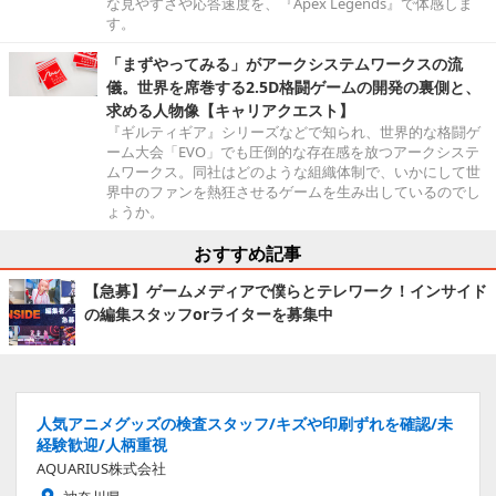
な見やすさや応答速度を、『Apex Legends』で体感しま
す。
「まずやってみる」がアークシステムワークスの流
儀。世界を席巻する2.5D格闘ゲームの開発の裏側と、
求める人物像【キャリアクエスト】
『ギルティギア』シリーズなどで知られ、世界的な格闘ゲ
ーム大会「EVO」でも圧倒的な存在感を放つアークシステ
ムワークス。同社はどのような組織体制で、いかにして世
界中のファンを熱狂させるゲームを生み出しているのでし
ょうか。
おすすめ記事
【急募】ゲームメディアで僕らとテレワーク！インサイド
の編集スタッフorライターを募集中
人気アニメグッズの検査スタッフ/キズや印刷ずれを確認/未
経験歓迎/人柄重視
AQUARIUS株式会社