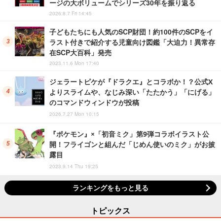
ージの大ボリュームでシリーズ30年を振り返る
2026.8.7 Fri 14:45
子どもたちにも人気のSCP財団！約100件のSCPをイ
ラスト付きで紹介する児童向け図鑑「大迫力！異常存
在SCP大百科」発売
2023.11.6 Mon 17:40
ジェラートピケが『ドラクエ』とコラボか！？公式X
よりスライムや、なじみ深い「たたかう」「にげる」
のコマンドウィンドウが投稿
2026.7.27 Mon 10:15
『ポケモン』×「初音ミク」第9弾コラボイラスト公
開！フライゴンと組んだ「じめん使いのミク」がお披
露目
2023.9.14 Thu 19:25
ランキングをもっと見る
トピックス