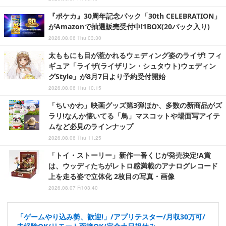
『ポケカ』30周年記念パック「30th CELEBRATION」
がAmazonで抽選販売受付中!1BOX(20パック入り)
2026.08.06 Thu 03:30
太ももにも目が惹かれるウェディング姿のライザ! フィ
ギュア「ライザ(ライザリン・シュタウト)ウェディン
グStyle」が8月7日より予約受付開始
2026.08.06 Thu 10:15
「ちいかわ」映画グッズ第3弾ほか、多数の新商品がズ
ラリ!なんか懐いてる「鳥」マスコットや場面写アイテ
ムなど必見のラインナップ
2026.08.06 Thu 11:25
「トイ・ストーリー」新作一番くじが発売決定!A賞
は、ウッディたちがレトロ感満載のアナログレコード
上を走る姿で立体化 2枚目の写真・画像
2026.08.07 Fri 03:40
「ゲームやり込み勢、歓迎!」/アプリテスター/月収30万可/