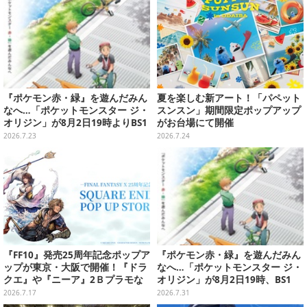
『ポケモン赤・緑』を遊んだみん
夏を楽しむ新アート！「パペット
なへ…「ポケットモンスター ジ・
スンスン」期間限定ポップアップ
オリジン」が8月2日19時よりBS1
がお台場にて開催
2・日曜アニメ劇場で放送決定！
2026.7.23
2026.7.24
『FF10』発売25周年記念ポップア
『ポケモン赤・緑』を遊んだみん
ップが東京・大阪で開催！『ドラ
なへ…「ポケットモンスター ジ・
クエ』や『ニーア』2Ｂプラモな
オリジン」が8月2日19時、BS1
ども販売
2・日曜アニメ劇場で放送！
2026.7.17
2026.7.31