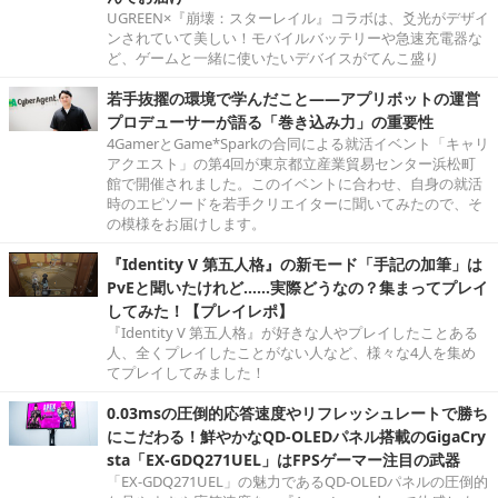
UGREEN×『崩壊：スターレイル』コラボは、爻光がデザイ
ンされていて美しい！モバイルバッテリーや急速充電器な
ど、ゲームと一緒に使いたいデバイスがてんこ盛り
若手抜擢の環境で学んだこと――アプリボットの運営
プロデューサーが語る「巻き込み力」の重要性
4GamerとGame*Sparkの合同による就活イベント「キャリ
アクエスト」の第4回が東京都立産業貿易センター浜松町
館で開催されました。このイベントに合わせ、自身の就活
時のエピソードを若手クリエイターに聞いてみたので、そ
の模様をお届けします。
『Identity V 第五人格』の新モード「手記の加筆」は
PvEと聞いたけれど……実際どうなの？集まってプレイ
してみた！【プレイレポ】
『Identity V 第五人格』が好きな人やプレイしたことある
人、全くプレイしたことがない人など、様々な4人を集め
てプレイしてみました！
0.03msの圧倒的応答速度やリフレッシュレートで勝ち
にこだわる！鮮やかなQD-OLEDパネル搭載のGigaCry
sta「EX-GDQ271UEL」はFPSゲーマー注目の武器
「EX-GDQ271UEL」の魅力であるQD-OLEDパネルの圧倒的