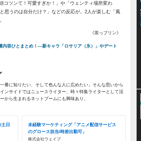
て、「頭コツンて！可愛すぎか！」や「ウェンティ場所変わ
と思うのは自分だけ？」などの反応が。2人が楽しむ「風
す。
《茶っプリン》
新&補償内容ひとまとめ！―新キャラ「ロサリア（氷）」やデート
ン
一番に知りたい、そして色んな人に広めたい」そんな思いから
インサイドではニュースライター、時々特集ライターとして活
ーから生まれるネットブームにも興味あり。
/土日
未経験マーケティング「アニメ配信サービス
のグロース担当/時差出勤可」
株式会社ウェイブ