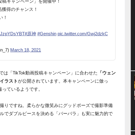
k動画投稿キャンペーン」を開催中！
品獲得のチャンス！
い！
o/1JzpYDsYBT
#原神
#Genshin
pic.twitter.com/Gwj2dzkC
n_7)
March 18, 2021
rでは「TikTok動画投稿キャンペーン」に合わせた
「ウェン
イラスト
が公開されています。本キャンペーンに倣っ
撮っているようです。
撮りですね。柔らかな微笑みにグッドポーズで撮影準備
ルでダブルピースを決める「バーバラ」も実に魅力的で