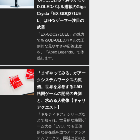
D-OLEDパネル搭載のGiga
Crysta「EX-GDQ271UE
L」はFPSゲーマー注目の
武器
「EX-GDQ271UEL」の魅力
であるQD-OLEDパネルの圧
倒的な見やすさや応答速度
を、『Apex Legends』で体
感します。
「まずやってみる」がアー
クシステムワークスの流
儀。世界を席巻する2.5D
格闘ゲームの開発の裏側
と、求める人物像【キャリ
アクエスト】
『ギルティギア』シリーズな
どで知られ、世界的な格闘ゲ
ーム大会「EVO」でも圧倒
的な存在感を放つアークシス
テムワークス。同社はどのよ