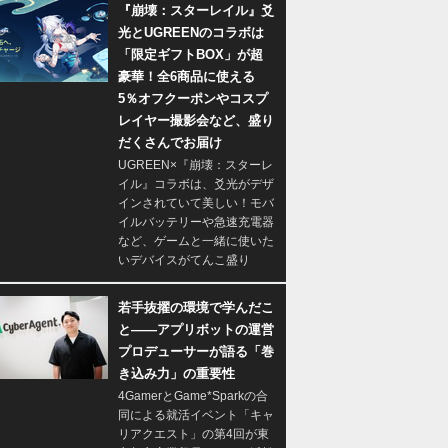
『崩壊：スターレイル』爻
光とUGREENのコラボは
「限定ギフトBOX」が超
豪華！全6商品に使える
5％オフクーポンやコスプ
レイヤー撮影会など、盛り
だくさんでお届け
UGREEN×『崩壊：スターレ
イル』コラボは、爻光がデザ
インされていて美しい！モバ
イルバッテリーや急速充電器
など、ゲームと一緒に使いた
いデバイスがてんこ盛り
若手抜擢の環境で学んだこ
と――アプリボットの運営
プロデューサーが語る「巻
き込み力」の重要性
4GamerとGame*Sparkの合
同による就活イベント「キャ
リアクエスト」の第4回が東