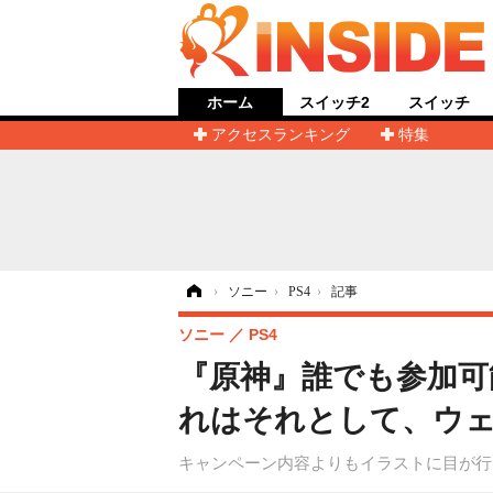
ホーム
スイッチ2
スイッチ
アクセスランキング
特集
ホーム
›
ソニー
›
PS4
›
記事
ソニー
PS4
『原神』誰でも参加可
れはそれとして、ウ
キャンペーン内容よりもイラストに目が行