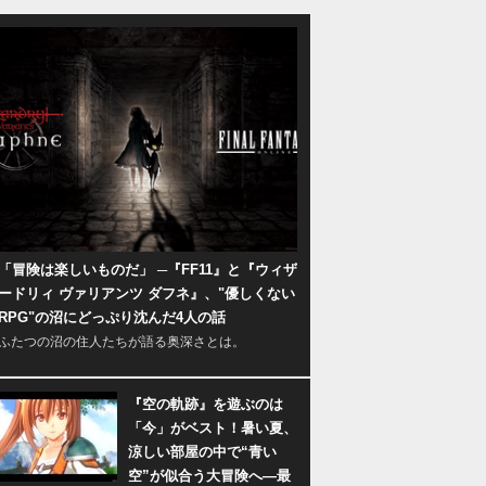
「冒険は楽しいものだ」 ─『FF11』と『ウィザ
ードリィ ヴァリアンツ ダフネ』、"優しくない
RPG"の沼にどっぷり沈んだ4人の話
ふたつの沼の住人たちが語る奥深さとは。
『空の軌跡』を遊ぶのは
「今」がベスト！暑い夏、
涼しい部屋の中で“青い
空”が似合う大冒険へ―最