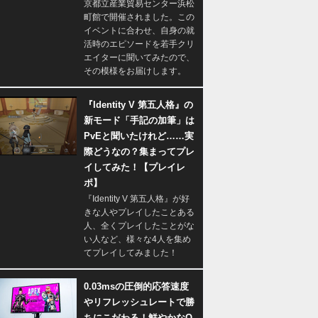
京都立産業貿易センター浜松
町館で開催されました。この
イベントに合わせ、自身の就
活時のエピソードを若手クリ
エイターに聞いてみたので、
その模様をお届けします。
『Identity V 第五人格』の
新モード「手記の加筆」は
PvEと聞いたけれど……実
際どうなの？集まってプレ
イしてみた！【プレイレ
ポ】
『Identity V 第五人格』が好
きな人やプレイしたことある
人、全くプレイしたことがな
い人など、様々な4人を集め
てプレイしてみました！
0.03msの圧倒的応答速度
やリフレッシュレートで勝
ちにこだわる！鮮やかなQ