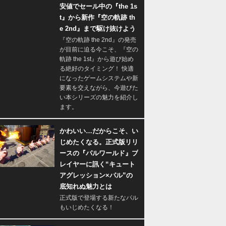
安値でセール中の『the 1s
t』から新作『空の軌跡 th
e 2nd』まで駆け抜けよう
『空の軌跡 the 2nd』の発売
が目前に迫る今こそ、『空の
軌跡 the 1st』から遊び始め
る絶好のタイミング！ 快適
になったゲームシステムや新
要素を交えながら、今遊びた
い本シリーズの魅力を紹介し
ます。
かわいい…だからこそ、い
じめたくなる。正式版リリ
ースの『パルワールド』プ
レイヤーに訊く“キュート
アグレッション×パル”の
底知れぬ魅力とは
正式版で登場する新たなパル
もいじめたくなる！