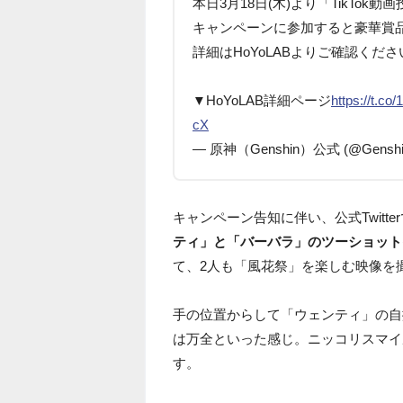
本日3月18日(木)より「TikTo
キャンペーンに参加すると豪華賞
詳細はHoYoLABよりご確認くださ
▼HoYoLAB詳細ページ
https://t.c
cX
— 原神（Genshin）公式 (@Genshi
キャンペーン告知に伴い、公式Twitte
ティ」と「バーバラ」のツーショット
て、2人も「風花祭」を楽しむ映像を
手の位置からして「ウェンティ」の自
は万全といった感じ。ニッコリスマイ
す。