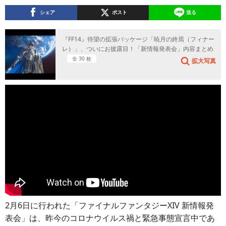
シェア
ポスト
送る
『FF14』待望の拡張パッケージ「暁月の終焉（フィナー
レ）」、ついにお披露目！「新情報発表会」内容まとめ
全 30 枚
拡大写真
2月6日に行われた「ファイナルファンタジーXIV 新情報発
表会」は、昨今のコロナウイルス禍と緊急事態宣言中であ