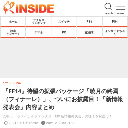
search
menu
アクセス
ホーム
スイッチ
PS5
PS4
ランキング
読者
インサイドちゃ
スマホ
PC
配信者
アンケート
ん
ソニー
PS4
『FF14』待望の拡張パッケージ「暁月の終焉
（フィナーレ）」、ついにお披露目！「新情報
発表会」内容まとめ
2月6日「ファイナルファンタジーXIV 新情報発表会」の様子をお届け！
2021.2.6 Sat 21:32
2021.2.6 Sat 21:25