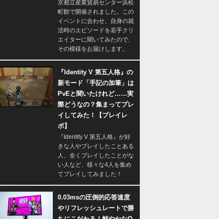
京都立産業貿易センター浜松
町館で開催されました。この
イベントに合わせ、自身の就
活時のエピソードを若手クリ
エイターに聞いてみたので、
その模様をお届けします。
『Identity V 第五人格』の
新モード「手記の加筆」は
PvEと聞いたけれど……実
際どうなの？集まってプレ
イしてみた！【プレイレ
ポ】
『Identity V 第五人格』が好
きな人やプレイしたことある
人、全くプレイしたことがな
い人など、様々な4人を集め
てプレイしてみました！
0.03msの圧倒的応答速度
やリフレッシュレートで勝
ちにこだわる！鮮やかなQ