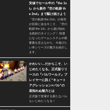
安値でセール中の『the 1s
t』から新作『空の軌跡 th
e 2nd』まで駆け抜けよう
『空の軌跡 the 2nd』の発売
が目前に迫る今こそ、『空の
軌跡 the 1st』から遊び始め
る絶好のタイミング！ 快適
になったゲームシステムや新
要素を交えながら、今遊びた
い本シリーズの魅力を紹介し
ます。
かわいい…だからこそ、い
じめたくなる。正式版リリ
ースの『パルワールド』プ
レイヤーに訊く“キュート
アグレッション×パル”の
底知れぬ魅力とは
正式版で登場する新たなパル
もいじめたくなる！