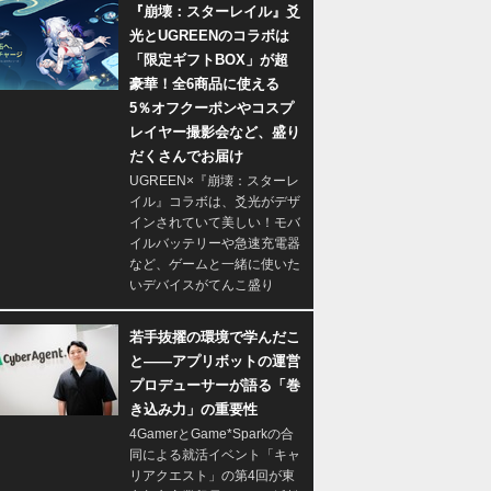
『崩壊：スターレイル』爻
光とUGREENのコラボは
「限定ギフトBOX」が超
豪華！全6商品に使える
5％オフクーポンやコスプ
レイヤー撮影会など、盛り
だくさんでお届け
UGREEN×『崩壊：スターレ
イル』コラボは、爻光がデザ
インされていて美しい！モバ
イルバッテリーや急速充電器
など、ゲームと一緒に使いた
いデバイスがてんこ盛り
若手抜擢の環境で学んだこ
と――アプリボットの運営
プロデューサーが語る「巻
き込み力」の重要性
4GamerとGame*Sparkの合
同による就活イベント「キャ
リアクエスト」の第4回が東