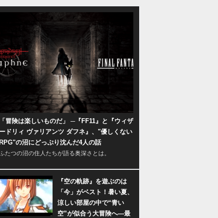
「冒険は楽しいものだ」 ─『FF11』と『ウィザ
ードリィ ヴァリアンツ ダフネ』、"優しくない
RPG"の沼にどっぷり沈んだ4人の話
ふたつの沼の住人たちが語る奥深さとは。
『空の軌跡』を遊ぶのは
「今」がベスト！暑い夏、
涼しい部屋の中で“青い
空”が似合う大冒険へ―最