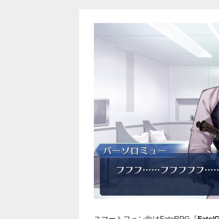
スマートフォン向けFateRPG『
Fate/