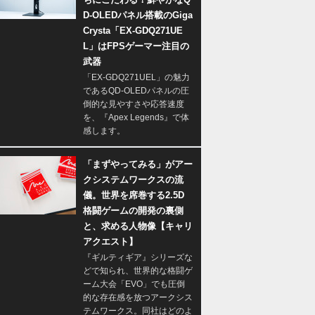
D-OLEDパネル搭載のGiga
Crysta「EX-GDQ271UE
L」はFPSゲーマー注目の
武器
「EX-GDQ271UEL」の魅力
であるQD-OLEDパネルの圧
倒的な見やすさや応答速度
を、『Apex Legends』で体
感します。
「まずやってみる」がアー
クシステムワークスの流
儀。世界を席巻する2.5D
格闘ゲームの開発の裏側
と、求める人物像【キャリ
アクエスト】
『ギルティギア』シリーズな
どで知られ、世界的な格闘ゲ
ーム大会「EVO」でも圧倒
的な存在感を放つアークシス
テムワークス。同社はどのよ