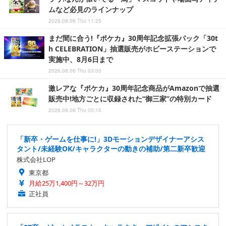
ムなど必見のラインナップ
2026.08.06 Thu 11:25
まだ間に合う!『ポケカ』30周年記念拡張パック「30t
h CELEBRATION」抽選販売がホビーステーションで
実施中、8月6日まで
2026.08.06 Thu 03:00
激レアな『ポケカ』30周年記念商品がAmazonで抽選
販売中!地方ごとに収録された“御三家”の特別カード
2026.08.06 Thu 05:15
「新卒・ゲームを仕事に!」3Dモーションデザイナーアシス
タント/未経験OK/キャラクターの動きの補助/第二新卒歓迎
株式会社LOP
東京都
月給25万1,400円～32万円
正社員