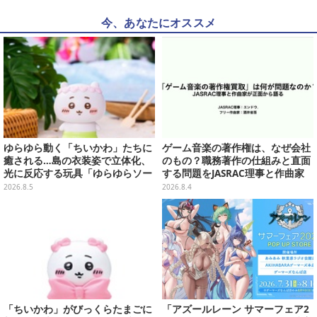
今、あなたにオススメ
ゆらゆら動く「ちいかわ」たちに
ゲーム音楽の著作権は、なぜ会社
癒される…島の衣装姿で立体化、
のもの？職務著作の仕組みと直面
光に反応する玩具「ゆらゆらソー
する問題をJASRAC理事と作曲家
ラー」全8種が全国アミューズメ
が徹底解説【CEDEC 2026】
2026.8.5
2026.8.4
ント施設にて展開
「ちいかわ」がびっくらたまごに
「アズールレーン サマーフェア2