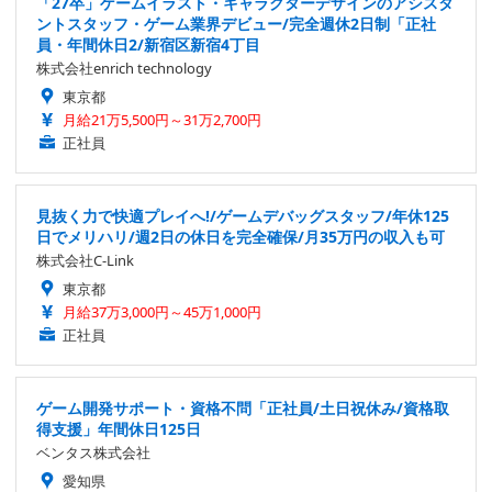
「27卒」ゲームイラスト・キャラクターデザインのアシスタ
ントスタッフ・ゲーム業界デビュー/完全週休2日制「正社
員・年間休日2/新宿区新宿4丁目
株式会社enrich technology
東京都
月給21万5,500円～31万2,700円
正社員
見抜く力で快適プレイへ!/ゲームデバッグスタッフ/年休125
日でメリハリ/週2日の休日を完全確保/月35万円の収入も可
株式会社C-Link
東京都
月給37万3,000円～45万1,000円
正社員
ゲーム開発サポート・資格不問「正社員/土日祝休み/資格取
得支援」年間休日125日
ベンタス株式会社
愛知県