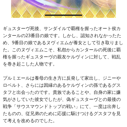
ギュスターヴ死後、サンダイルで覇権を握ったオート侯カ
ンタールの23番目の娘です。しかし、認知されなかったた
め、9番目の娘であるヌヴィエムが養女として引き取りまし
た。このヌヴィエムこそ、私怨からカンタールの死後に覇
権を握ったギュスターヴの親友ケルヴィンに対して、戦乱
を巻き起こした人物です。
プルミエールは養母の生き方に反発して家出し、ジニーや
ロベルト、さらには因縁のあるケルヴィンの孫であるグス
タフと出会ったのです。貴族であることや、自身の家に嫌
気がさしていた彼女でしたが、偽ギュスターヴとの最後の
戦争「サウスマウンドトップの戦い」にて、一度は出奔し
たものの、従兄弟のために応援に駆けつけるグスタフを見
て考えを改めるのでした。