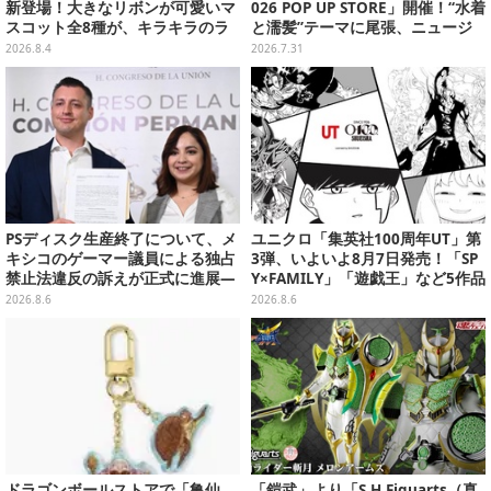
新登場！大きなリボンが可愛いマ
026 POP UP STORE」開催！“水着
スコット全8種が、キラキラのラ
と濡髪”テーマに尾張、ニュージ
メ入り入浴剤から飛び出す
ャージーなど新規描き下ろしイラ
2026.8.4
2026.7.31
ストグッズ販売
PSディスク生産終了について、メ
ユニクロ「集英社100周年UT」第
キシコのゲーマー議員による独占
3弾、いよいよ8月7日発売！「SP
禁止法違反の訴えが正式に進展―
Y×FAMILY」「遊戯王」など5作品
「テクノロジーは自由を拡大する
をデザイン
2026.8.6
2026.8.6
ために役立つべき」
ドラゴンボールストアで「亀仙
「鎧武」より「S.H.Figuarts（真