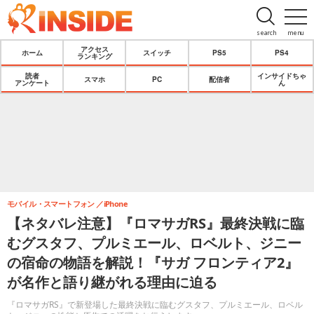
search
menu
アクセス
ホーム
スイッチ
PS5
PS4
ランキング
読者
インサイドちゃ
スマホ
PC
配信者
アンケート
ん
モバイル・スマートフォン
iPhone
【ネタバレ注意】『ロマサガRS』最終決戦に臨
むグスタフ、プルミエール、ロベルト、ジニー
の宿命の物語を解説！『サガ フロンティア2』
が名作と語り継がれる理由に迫る
『ロマサガRS』で新登場した最終決戦に臨むグスタフ、プルミエール、ロベル