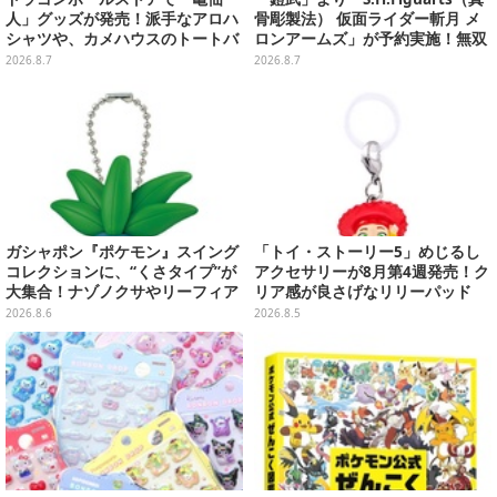
人」グッズが発売！派手なアロハ
骨彫製法） 仮面ライダー斬月 メ
シャツや、カメハウスのトートバ
ロンアームズ」が予約実施！無双
ッグなど夏らしいアイテムがズラ
セイバー、メロンディフェンダー
2026.8.7
2026.8.7
リ
が付属
ガシャポン『ポケモン』スイング
「トイ・ストーリー5」めじるし
コレクションに、“くさタイプ”が
アクセサリーが8月第4週発売！ク
大集合！ナゾノクサやリーフィア
リア感が良さげなリリーパッド
など全5種が仲間入り
や、ジェシーなど全5種ラインナ
2026.8.6
2026.8.5
ップ