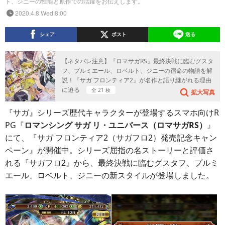
ト、ジニーの性能と原作での活躍をお伝えします。
2020.4.8 Wed 8:00
シェア
ポスト
送る
【ネタバレ注意】『ロマサガRS』最終決戦に臨むグスタ
フ、プルミエール、ロベルト、ジニーの宿命の物語を解
説！『サガ フロンティア2』が名作と語り継がれる理由
に迫る
全 21 枚
拡大写真
『サガ』シリーズ歴代キャラクターが登場するスマホ向けR
PG『
ロマンシング サガ リ・ユニバース（ロマサガRS）
』
にて、『サガ フロンティア2（サガフロ2）発売記念キャン
ペーン』が開催中。シリーズ屈指の名ストーリーと評価さ
れる『サガフロ2』から、最終決戦に臨むグスタフ、プルミ
エール、ロベルト、ジニーの新スタイルが登場しました。