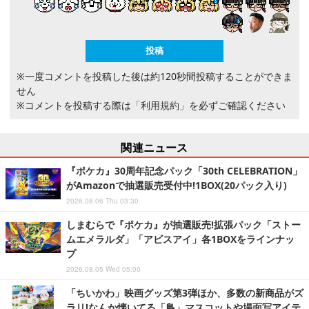
※一度コメントを投稿した後は約120秒間投稿することができま
せん
※コメントを投稿する際は
「利用規約」
を必ずご確認ください
関連ニュース
『ポケカ』30周年記念パック「30th CELEBRATION」
がAmazonで抽選販売受付中!1BOX(20パック入り)
2026.08.06 Thu 03:30
しまむらで『ポケカ』が抽選販売!拡張パック「ストー
ムエメラルダ」「アビスアイ」各1BOXをラインナッ
プ
2026.08.05 Wed 05:00
「ちいかわ」映画グッズ第3弾ほか、多数の新商品がズ
ラリ!なんか懐いてる「鳥」マスコットや場面写アイテ