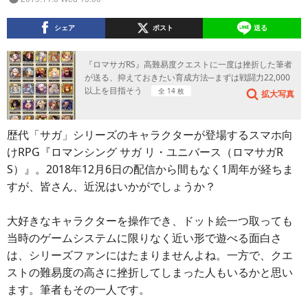
シェア
ポスト
送る
『ロマサガRS』高難易度クエストに一度は挫折した筆者
が送る、抑えておきたい育成方法─まずは戦闘力22,000
以上を目指そう
全 14 枚
拡大写真
歴代「サガ」シリーズのキャラクターが登場するスマホ向
けRPG『ロマンシング サガ リ・ユニバース（ロマサガR
S）』。2018年12月6日の配信から間もなく1周年が経ちま
すが、皆さん、近況はいかがでしょうか？
大好きなキャラクターを操作でき、ドット絵一つ取っても
当時のゲームシステムに限りなく近い形で遊べる面白さ
は、シリーズファンにはたまりませんよね。一方で、クエ
ストの難易度の高さに挫折してしまった人もいるかと思い
ます。筆者もその一人です。