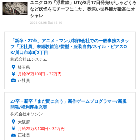
ユニクロの「浮世絵」UTが8月17日発売!がしゃどくろ
など妖怪をモチーフにした、奥深い世界観が最高にオ
シャレ
2026.08.08 Sat 15:10
「新卒・27卒」アニメ・マンガ制作会社での一般事務スタッ
フ「正社員」未経験歓迎/髪型・服装自由/ネイル・ピアスO
K/川口市幸町2丁目
株式会社ELシステム
埼玉県
月給26万100円～32万円
正社員
27卒・新卒「まだ間に合う」新作ゲームプログラマー/新規
開発/福利厚生充実
株式会社キソシン
大阪府
月給25万8,100円～32万円
正社員