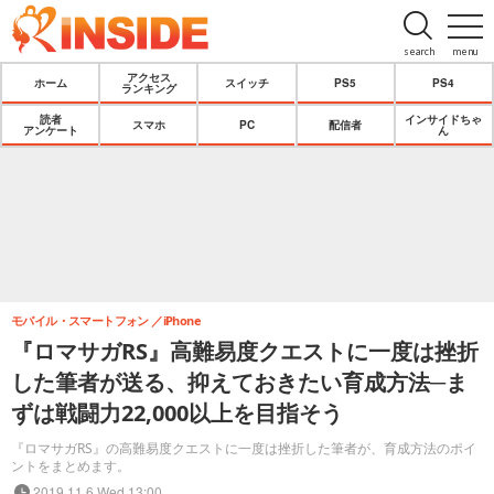
search
menu
アクセス
ホーム
スイッチ
PS5
PS4
ランキング
読者
インサイドちゃ
スマホ
PC
配信者
アンケート
ん
モバイル・スマートフォン
iPhone
『ロマサガRS』高難易度クエストに一度は挫折
した筆者が送る、抑えておきたい育成方法─ま
ずは戦闘力22,000以上を目指そう
『ロマサガRS』の高難易度クエストに一度は挫折した筆者が、育成方法のポイ
ントをまとめます。
2019.11.6 Wed 13:00