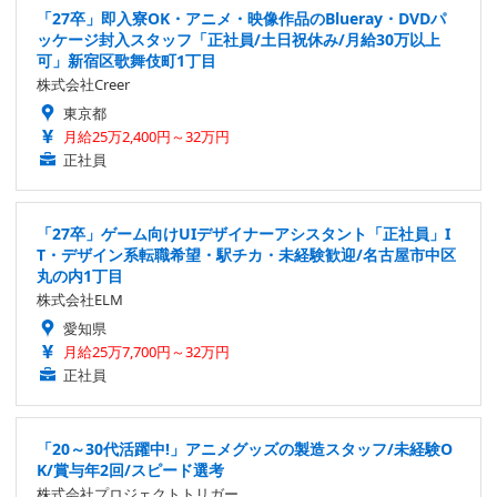
「27卒」即入寮OK・アニメ・映像作品のBlueray・DVDパ
ッケージ封入スタッフ「正社員/土日祝休み/月給30万以上
可」新宿区歌舞伎町1丁目
株式会社Creer
東京都
月給25万2,400円～32万円
正社員
「27卒」ゲーム向けUIデザイナーアシスタント「正社員」I
T・デザイン系転職希望・駅チカ・未経験歓迎/名古屋市中区
丸の内1丁目
株式会社ELM
愛知県
月給25万7,700円～32万円
正社員
「20～30代活躍中!」アニメグッズの製造スタッフ/未経験O
K/賞与年2回/スピード選考
株式会社プロジェクトトリガー