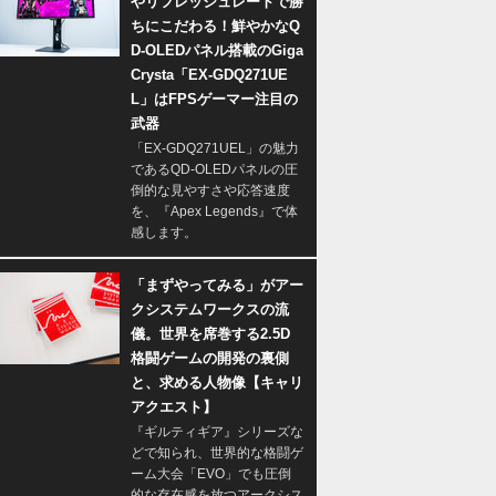
やリフレッシュレートで勝
ちにこだわる！鮮やかなQ
D-OLEDパネル搭載のGiga
Crysta「EX-GDQ271UE
L」はFPSゲーマー注目の
武器
「EX-GDQ271UEL」の魅力
であるQD-OLEDパネルの圧
倒的な見やすさや応答速度
を、『Apex Legends』で体
感します。
「まずやってみる」がアー
クシステムワークスの流
儀。世界を席巻する2.5D
格闘ゲームの開発の裏側
と、求める人物像【キャリ
アクエスト】
『ギルティギア』シリーズな
どで知られ、世界的な格闘ゲ
ーム大会「EVO」でも圧倒
的な存在感を放つアークシス