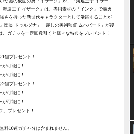
いた謎の仮面の男「イザーク」が、「海運王子 イザー
！「海運王子 イザーク」は、専用素材の「インク」で義勇
強さを持った新世代キャラクターとして活躍することが
』団長 ドゥルダナ」「麗しの美術監督 ムハバード」が復
では、ガチャを一定回数引くと様々な特典をプレゼント！
を1個プレゼント！
チャが可能に！
チャが可能に！
を2個プレゼント！
チャが可能に！
チャが可能に！
ーク」プレゼント！
無料10連ガチャ分は含まれません。