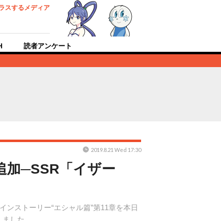
ラスするメディア
H
読者アンケート
2019.8.21 Wed 17:30
加─SSR「イザー
ンストーリー“エシャル篇”第11章を本日
しました。