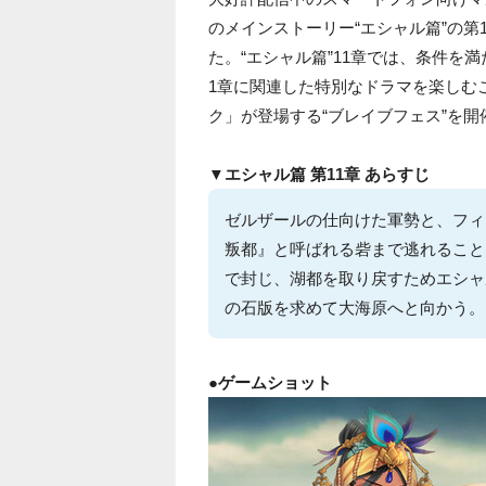
のメインストーリー“エシャル篇”の第1
た。“エシャル篇”11章では、条件を満
1章に関連した特別なドラマを楽しむ
ク」が登場する“ブレイブフェス”を開
▼エシャル篇 第11章 あらすじ
ゼルザールの仕向けた軍勢と、フィ
叛都』と呼ばれる砦まで逃れること
で封じ、湖都を取り戻すためエシャ
の石版を求めて大海原へと向かう。
●ゲームショット