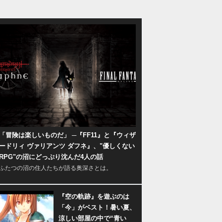
「冒険は楽しいものだ」 ─『FF11』と『ウィザ
ードリィ ヴァリアンツ ダフネ』、"優しくない
RPG"の沼にどっぷり沈んだ4人の話
ふたつの沼の住人たちが語る奥深さとは。
『空の軌跡』を遊ぶのは
「今」がベスト！暑い夏、
涼しい部屋の中で“青い