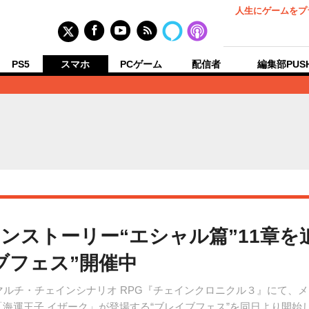
人生にゲームをプ
PS5
スマホ
PCゲーム
配信者
編集部PUS
ンストーリー“エシャル篇”11章を追
ブフェス”開催中
ルチ・チェインシナリオ RPG『チェインクロニクル３』にて、メイ
R「海運王子 イザーク」が登場する“ブレイブフェス”を同日より開始