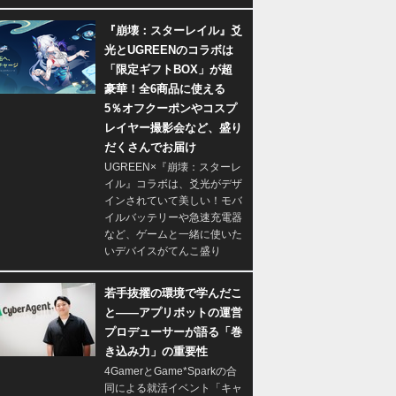
『崩壊：スターレイル』爻
光とUGREENのコラボは
「限定ギフトBOX」が超
豪華！全6商品に使える
5％オフクーポンやコスプ
レイヤー撮影会など、盛り
だくさんでお届け
UGREEN×『崩壊：スターレ
イル』コラボは、爻光がデザ
インされていて美しい！モバ
イルバッテリーや急速充電器
など、ゲームと一緒に使いた
いデバイスがてんこ盛り
若手抜擢の環境で学んだこ
と――アプリボットの運営
プロデューサーが語る「巻
き込み力」の重要性
4GamerとGame*Sparkの合
同による就活イベント「キャ