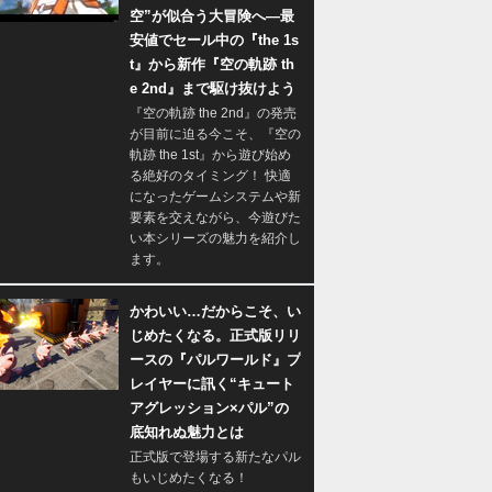
空”が似合う大冒険へ―最
安値でセール中の『the 1s
t』から新作『空の軌跡 th
e 2nd』まで駆け抜けよう
『空の軌跡 the 2nd』の発売
が目前に迫る今こそ、『空の
軌跡 the 1st』から遊び始め
る絶好のタイミング！ 快適
になったゲームシステムや新
要素を交えながら、今遊びた
い本シリーズの魅力を紹介し
ます。
かわいい…だからこそ、い
じめたくなる。正式版リリ
ースの『パルワールド』プ
レイヤーに訊く“キュート
アグレッション×パル”の
底知れぬ魅力とは
正式版で登場する新たなパル
もいじめたくなる！