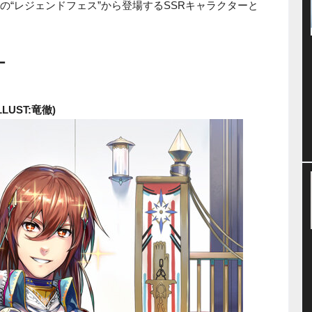
の“レジェンドフェス”から登場するSSRキャラクターと
ー
LUST:竜徹)