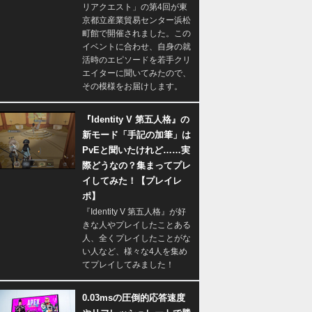
リアクエスト」の第4回が東
京都立産業貿易センター浜松
町館で開催されました。この
イベントに合わせ、自身の就
活時のエピソードを若手クリ
エイターに聞いてみたので、
その模様をお届けします。
『Identity V 第五人格』の
新モード「手記の加筆」は
PvEと聞いたけれど……実
際どうなの？集まってプレ
イしてみた！【プレイレ
ポ】
『Identity V 第五人格』が好
きな人やプレイしたことある
人、全くプレイしたことがな
い人など、様々な4人を集め
てプレイしてみました！
0.03msの圧倒的応答速度