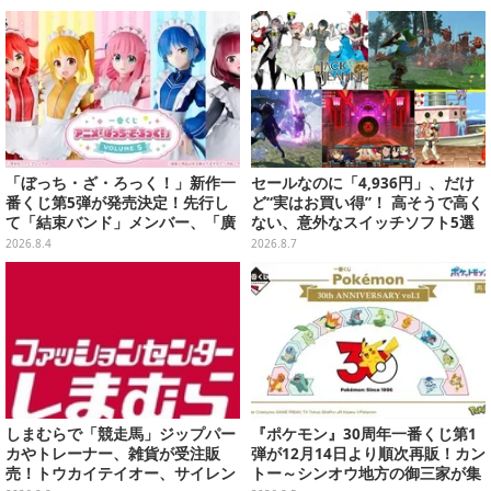
など用意
「ぼっち・ざ・ろっく！」新作一
セールなのに「4,936円」、だけ
番くじ第5弾が発売決定！先行し
ど“実はお買い得”！ 高そうで高く
て「結束バンド」メンバー、「廣
ない、意外なスイッチソフト5選
井きくり」のメイド衣装フィギュ
2026.8.4
2026.8.7
アを公開
しまむらで「競走馬」ジップパー
『ポケモン』30周年一番くじ第1
カやトレーナー、雑貨が受注販
弾が12月14日より順次再販！カン
売！トウカイテイオー、サイレン
トー～シンオウ地方の御三家が集