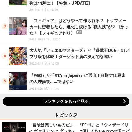
数は11騎に！【特集・UPDATE】
2019.5.11 Sat 12:00
「フィギュア」はどうやって作られる？ トップメー
カーに密着したら、進化し続ける“職人技”がスゴかっ
た！【フィギュア作り】
PR
2021.10.21 Thu 12:00
大人気『デュエルマスターズ』と『遊戯王OCG』のア
プリ版を比較！ターゲット層の決定的な違い
2022.9.11 Sun 12:00
『FGO』が「RTA in Japan」に選出！目指すは最速
の人理修復……ではない
2022.1.31 Mon 11:40
ランキングをもっと見る
トピックス
「冒険は楽しいものだ」 ─『FF11』と『ウィザードリ
ィ ヴァリアンツ ダフネ』、"優しくないRPG"の沼にど