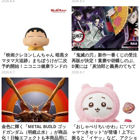
ススズカなど名馬をデザイン
まった時計、ぬいぐるみなど記念
2026.8.8
2026.8.5
グッズ盛りだくさん
「映画クレヨンしんちゃん 暗黒タ
「鬼滅の刃」新作一番くじの受注
マタマ大追跡」まちぼうけが二次
再販が決定！童磨や胡蝶しのぶ、
予約開始！ニコニコ健康ランドの
D賞には「炭治郎と義勇のてちて
服を着たしんちゃん&ひまわりに
ちフィギュア」も
2026.8.7
2026.8.7
「珠由良ブラザーズ」がラインナ
ップ
金色に輝く「METAL BUILD ゴッ
「おしゃべりちいかわ」に“パジ
ドガンダム（明鏡止水）」が商品
ャマつきセット”が登場！上下に
化！日輪エフェクトも本商品用に
振ると「イヤッ」など、アクショ