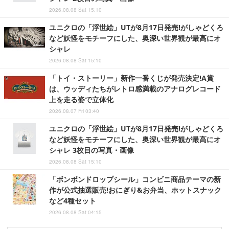
2026.08.08 Sat 15:10
ユニクロの「浮世絵」UTが8月17日発売!がしゃどくろ
など妖怪をモチーフにした、奥深い世界観が最高にオ
シャレ
2026.08.08 Sat 15:10
「トイ・ストーリー」新作一番くじが発売決定!A賞
は、ウッディたちがレトロ感満載のアナログレコード
上を走る姿で立体化
2026.08.07 Fri 03:40
ユニクロの「浮世絵」UTが8月17日発売!がしゃどくろ
など妖怪をモチーフにした、奥深い世界観が最高にオ
シャレ 3枚目の写真・画像
2026.08.08 Sat 15:10
「ボンボンドロップシール」コンビニ商品テーマの新
作が公式抽選販売!おにぎり&お弁当、ホットスナック
など4種セット
2026.08.08 Sat 04:15