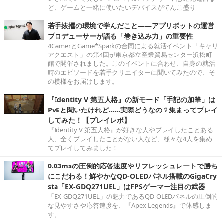
ど、ゲームと一緒に使いたいデバイスがてんこ盛り
若手抜擢の環境で学んだこと――アプリボットの運営
プロデューサーが語る「巻き込み力」の重要性
4GamerとGame*Sparkの合同による就活イベント「キャリ
アクエスト」の第4回が東京都立産業貿易センター浜松町
館で開催されました。このイベントに合わせ、自身の就活
時のエピソードを若手クリエイターに聞いてみたので、そ
の模様をお届けします。
『Identity V 第五人格』の新モード「手記の加筆」は
PvEと聞いたけれど……実際どうなの？集まってプレイ
してみた！【プレイレポ】
『Identity V 第五人格』が好きな人やプレイしたことある
人、全くプレイしたことがない人など、様々な4人を集め
てプレイしてみました！
0.03msの圧倒的応答速度やリフレッシュレートで勝ち
にこだわる！鮮やかなQD-OLEDパネル搭載のGigaCry
sta「EX-GDQ271UEL」はFPSゲーマー注目の武器
「EX-GDQ271UEL」の魅力であるQD-OLEDパネルの圧倒的
な見やすさや応答速度を、『Apex Legends』で体感しま
す。