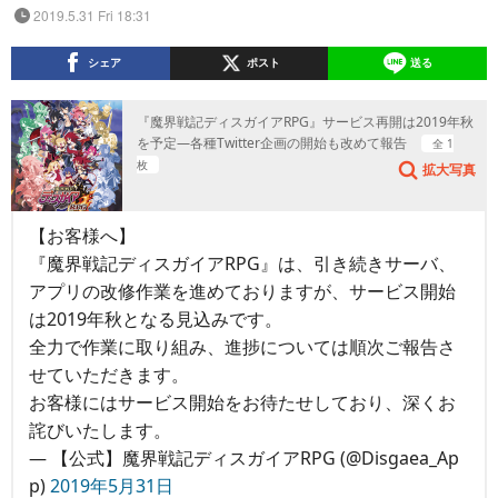
2019.5.31 Fri 18:31
シェア
ポスト
送る
『魔界戦記ディスガイアRPG』サービス再開は2019年秋
を予定―各種Twitter企画の開始も改めて報告
全 1
枚
拡大写真
【お客様へ】
『魔界戦記ディスガイアRPG』は、引き続きサーバ、
アプリの改修作業を進めておりますが、サービス開始
は2019年秋となる見込みです。
全力で作業に取り組み、進捗については順次ご報告さ
せていただきます。
お客様にはサービス開始をお待たせしており、深くお
詫びいたします。
— 【公式】魔界戦記ディスガイアRPG (@Disgaea_Ap
p)
2019年5月31日