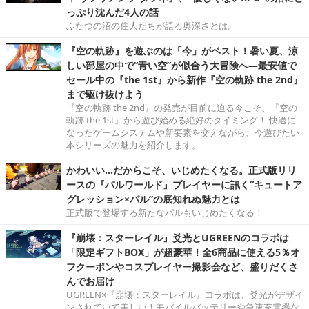
っぷり沈んだ4人の話
ふたつの沼の住人たちが語る奥深さとは。
『空の軌跡』を遊ぶのは「今」がベスト！暑い夏、涼
しい部屋の中で“青い空”が似合う大冒険へ―最安値で
セール中の『the 1st』から新作『空の軌跡 the 2nd』
まで駆け抜けよう
『空の軌跡 the 2nd』の発売が目前に迫る今こそ、『空の
軌跡 the 1st』から遊び始める絶好のタイミング！ 快適に
なったゲームシステムや新要素を交えながら、今遊びたい
本シリーズの魅力を紹介します。
かわいい…だからこそ、いじめたくなる。正式版リリ
ースの『パルワールド』プレイヤーに訊く“キュートア
グレッション×パル”の底知れぬ魅力とは
正式版で登場する新たなパルもいじめたくなる！
『崩壊：スターレイル』爻光とUGREENのコラボは
「限定ギフトBOX」が超豪華！全6商品に使える5％オ
フクーポンやコスプレイヤー撮影会など、盛りだくさ
んでお届け
UGREEN×『崩壊：スターレイル』コラボは、爻光がデザイ
ンされていて美しい！モバイルバッテリーや急速充電器な