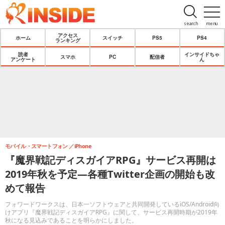
search
menu
アクセス
ホーム
スイッチ
PS5
PS4
ランキング
読者
インサイドちゃ
スマホ
PC
配信者
アンケート
ん
モバイル・スマートフォン
iPhone
『魔界戦記ディスガイアRPG』サービス再開は
2019年秋を予定―各種Twitter企画の開始も改
めて報告
フォワードワークスは、日本一ソフトウェアと共同開発しているiOS/Android向
けアプリ『魔界戦記ディスガイアRPG』に関して、サービス再開時期が2019年
秋になる見込みであることを明らかにしました。