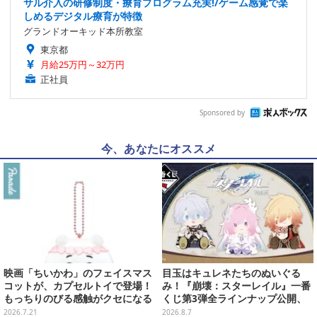
サル介入の研修制度・療育プログラム充実!/ゲーム感覚で楽
しめるデジタル療育が特徴
グランドオーキッド本所教室
東京都
月給25万円～32万円
正社員
Sponsored by
今、あなたにオススメ
映画「ちいかわ」のフェイスマス
目玉はキュレネたちのぬいぐる
コットが、カプセルトイで登場！
み！『崩壊：スターレイル』一番
もっちりのびる感触がクセになる
くじ第3弾全ラインナップ公開、
ハチワレ、セイレーンなど全5種
美麗ビジュアルのアクリルボード
2026.7.21
2026.8.7