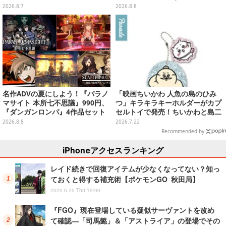
刷新した豪華仕様
ンに応じて喋ってくれる
2026.8.7
2026.8.8
名作ADVの夏にしよう！『パラノ
「映画ちいかわ 人魚の島のひみ
マサイト 本所七不思議』990円、
つ」キラキラキーホルダーがカプ
『ダンガンロンパ』4作品セット
セルトイで発売！ちいかわと島二
で3,060円、“お紳士”な恋愛ADV
郎など全8種、2個セットのスペシ
2026.8.8
2026.7.22
は1,192円！【eショップのお薦め
ャル仕様も
Recommended by
セール】
iPhoneアクセスランキング
レイド続きで回復アイテムが少なくなってない？知っ
ておくと得する補充術【ポケモンGO 秋田局】
2020.6.25 Thu 19:00
『FGO』現在登場している疑似サーヴァントを改め
て確認―「司馬懿」＆「アストライア」の登場でその