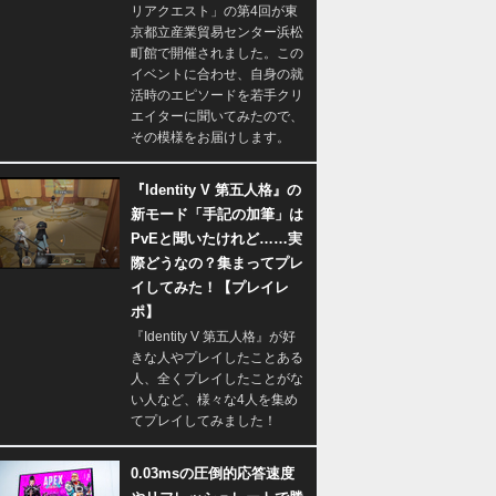
リアクエスト」の第4回が東
京都立産業貿易センター浜松
町館で開催されました。この
イベントに合わせ、自身の就
活時のエピソードを若手クリ
エイターに聞いてみたので、
その模様をお届けします。
『Identity V 第五人格』の
新モード「手記の加筆」は
PvEと聞いたけれど……実
際どうなの？集まってプレ
イしてみた！【プレイレ
ポ】
『Identity V 第五人格』が好
きな人やプレイしたことある
人、全くプレイしたことがな
い人など、様々な4人を集め
てプレイしてみました！
0.03msの圧倒的応答速度