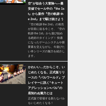
空”が似合う大冒険へ―最
安値でセール中の『the 1s
t』から新作『空の軌跡 th
e 2nd』まで駆け抜けよう
『空の軌跡 the 2nd』の発売
が目前に迫る今こそ、『空の
軌跡 the 1st』から遊び始め
る絶好のタイミング！ 快適
になったゲームシステムや新
要素を交えながら、今遊びた
い本シリーズの魅力を紹介し
ます。
かわいい…だからこそ、い
じめたくなる。正式版リリ
ースの『パルワールド』プ
レイヤーに訊く“キュート
アグレッション×パル”の
底知れぬ魅力とは
正式版で登場する新たなパル
もいじめたくなる！