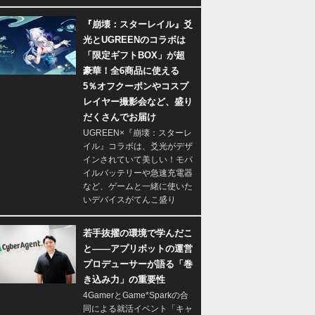
『崩壊：スターレイル』爻
光とUGREENのコラボは
「限定ギフトBOX」が超
豪華！全6商品に使える
5％オフクーポンやコスプ
レイヤー撮影会など、盛り
だくさんでお届け
UGREEN×『崩壊：スターレ
イル』コラボは、爻光がデザ
インされていて美しい！モバ
イルバッテリーや急速充電器
など、ゲームと一緒に使いた
いデバイスがてんこ盛り
若手抜擢の環境で学んだこ
と――アプリボットの運営
プロデューサーが語る「巻
き込み力」の重要性
4GamerとGame*Sparkの合
同による就活イベント「キャ