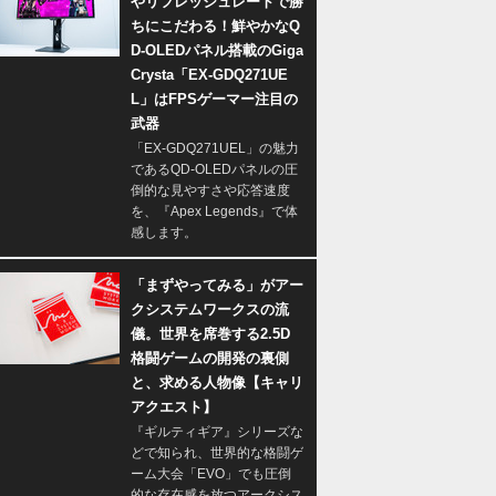
やリフレッシュレートで勝
ちにこだわる！鮮やかなQ
D-OLEDパネル搭載のGiga
Crysta「EX-GDQ271UE
L」はFPSゲーマー注目の
武器
「EX-GDQ271UEL」の魅力
であるQD-OLEDパネルの圧
倒的な見やすさや応答速度
を、『Apex Legends』で体
感します。
「まずやってみる」がアー
クシステムワークスの流
儀。世界を席巻する2.5D
格闘ゲームの開発の裏側
と、求める人物像【キャリ
アクエスト】
『ギルティギア』シリーズな
どで知られ、世界的な格闘ゲ
ーム大会「EVO」でも圧倒
的な存在感を放つアークシス