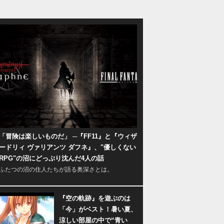
「冒険は楽しいものだ」 ─『FF11』と『ウィザ
ードリィ ヴァリアンツ ダフネ』、"優しくない
RPG"の沼にどっぷり沈んだ4人の話
ふたつの沼の住人たちが語る奥深さとは。
『空の軌跡』を遊ぶのは
「今」がベスト！暑い夏、
涼しい部屋の中で“青い