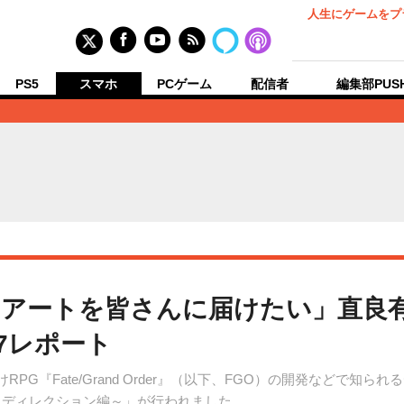
人生にゲームをプ
PS5
スマホ
PCゲーム
配信者
編集部PUS
アートを皆さんに届けたい」直良
.7レポート
RPG『Fate/Grand Order』（以下、FGO）の開発などで知
のアートディレクション編～」が行われました。