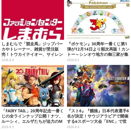
しまむらで「競走馬」ジップパー
『ポケモン』30周年一番くじ第1
カやトレーナー、雑貨が受注販
弾が12月14日より順次再販！カン
売！トウカイテイオー、サイレン
トー～シンオウ地方の御三家が集
ススズカなど名馬5頭をデザイン
まった時計、ぬいぐるみなど記念
2026.8.4
2026.8.5
グッズ盛りだくさん
「FAIRY TAIL」20周年記念一番く
『スト6』『餓狼』日本代表選手6
じの全ラインナップ公開！ナツ、
名が決定！サウジアラビアで開催
ルーシィ、エルザたちが迫力のM
するeスポーツ大会「ENC」で世
ASTERLISEで初登場
界に挑む
2026.8.3
2026.8.4