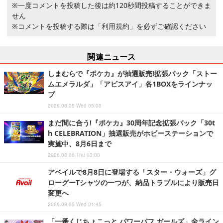
※一度コメントを投稿した後は約120秒間投稿することができま
せん
※コメントを投稿する際は
「利用規約」
を必ずご確認ください
関連ニュース
しまむらで『ポケカ』が抽選販売!拡張パック「ストー
ムエメラルダ」「アビスアイ」各1BOXをラインナッ
プ
2026.08.05 Wed 05:00
まだ間に合う!『ポケカ』30周年記念拡張パック「30t
h CELEBRATION」抽選販売がホビーステーションで
実施中、8月6日まで
2026.08.06 Thu 03:00
アベイルで8月8日に登場する「スター・ウォーズ」グ
ローグーTシャツの一つが、納品トラブルにより販売日
変更へ
2026.08.05 Wed 01:45
「一番くじちょこっと パワーパフ ガールズ」全ライン