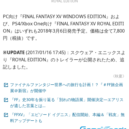
ROYAL EDITION
PC向け『FINAL FANTASY XV WINDOWS EDITION』およ
び、PS4/Xbox One向け『FINAL FANTASY XV ROYAL EDITI
ON』はいずれも2018年3月6日発売予定。価格は全て7,800
円（税抜）です。
※UPDATE
(2017/01/16 17:45)：スクウェア・エニックスよ
り『ROYAL EDITION』のトレイラーが公開されたため、追
記しました。
《秋夏》
ファイナルファンタジー世界への旅行を計画！？『＃FF旅企画
展＠新宿』が開催中
『FF』史30年を振り返る「別れの物語展」開催決定―エアリス
が遺した言葉とは…
『FFXV』「エピソード イグニス」配信開始、本編＆「戦友」無
料アップデートも