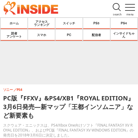
search
menu
アクセス
ホーム
スイッチ
PS5
PS4
ランキング
読者
インサイドちゃ
スマホ
PC
配信者
アンケート
ん
ソニー
PS4
PC版『FFXV』&PS4/XB1『ROYAL EDITION』
3月6日発売―新マップ「王都インソムニア」な
ど新要素も
スクウェア・エニックスは、PS4/Xbox One向けソフト『FINAL FANTASY XV R
OYAL EDITION』、およびPC版『FINAL FANTASY XV WINDOWS EDITION』の
発売日を2018年3月6日に決定しました。