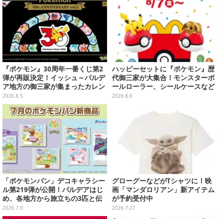
『ポケモン』30周年一番くじ第2
ハッピーセットに『ポケモン』歴
弾が再販決定！イッシュ～パルデ
代御三家が大集合！モンスターボ
ア地方の御三家が集まったカレン
ールローラー、シールケースなど
ダー、ぬいぐるみなど記念グッズ
全12種
2026.8.5
2026.8.6
盛りだくさん
「ポケモンパン」デコキャラシー
グローグーなどがTシャツに！映
ル第219弾が公開！パルデアはじ
画「マンダロリアン」新アイテム
め、各地方から旅立ちの3匹と伝
が予約受付中
説のポケモンたち全21種ラインナ
2026.7.9
2026.7.27
ップ