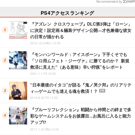
Recommended by
PS4アクセスランキング
『アズレン クロスウェーブ』DLC第3弾は「ローン」
に決定！設定画＆艤装デザイン公開―才色兼備な彼女
の日常が描かれる
2019.12.9 Mon 12:00
『モンハンワールド：アイスボーン』下手くそでも
「ソロ用ムフェト・ジーヴァ」に勝てるのか？ 新規
救済に見えた“（ある意味）辛い狩猟”をレポート
2021.1.1 Fri 12:00
“日本最後のイタコ”が語る『鬼ノ哭ク邦』のリアリテ
ィ―ゲームでも迷える魂を救済！？
PR
2019.8.30 Fri 11:00
『ブルーリフレクション』戦闘から仲間との絆まで多
彩なゲームシステムをお披露目…お風呂に入ると能力
アップ!?
2017.1.30 Mon 0:00