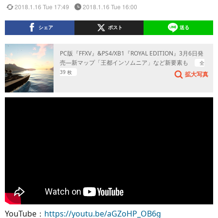
2018.1.16 Tue 17:49
2018.1.16 Tue 16:00
シェア
ポスト
送る
PC版『FFXV』&PS4/XB1『ROYAL EDITION』3月6日発
売―新マップ「王都インソムニア」など新要素も
全
39 枚
拡大写真
YouTube：
https://youtu.be/aGZoHP_OB6g