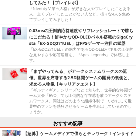
してみた！【プレイレポ】
『Identity V 第五人格』が好きな人やプレイしたことある
人、全くプレイしたことがない人など、様々な4人を集め
てプレイしてみました！
0.03msの圧倒的応答速度やリフレッシュレートで勝ち
にこだわる！鮮やかなQD-OLEDパネル搭載のGigaCry
sta「EX-GDQ271UEL」はFPSゲーマー注目の武器
「EX-GDQ271UEL」の魅力であるQD-OLEDパネルの圧倒的
な見やすさや応答速度を、『Apex Legends』で体感しま
す。
「まずやってみる」がアークシステムワークスの流
儀。世界を席巻する2.5D格闘ゲームの開発の裏側と、
求める人物像【キャリアクエスト】
『ギルティギア』シリーズなどで知られ、世界的な格闘ゲ
ーム大会「EVO」でも圧倒的な存在感を放つアークシステ
ムワークス。同社はどのような組織体制で、いかにして世
界中のファンを熱狂させるゲームを生み出しているのでし
ょうか。
おすすめ記事
【急募】ゲームメディアで僕らとテレワーク！インサイド