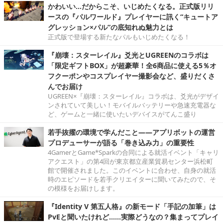
かわいい…だからこそ、いじめたくなる。正式版リリ
ースの『パルワールド』プレイヤーに訊く“キュートア
グレッション×パル”の底知れぬ魅力とは
正式版で登場する新たなパルもいじめたくなる！
『崩壊：スターレイル』爻光とUGREENのコラボは
「限定ギフトBOX」が超豪華！全6商品に使える5％オ
フクーポンやコスプレイヤー撮影会など、盛りだくさ
んでお届け
UGREEN×『崩壊：スターレイル』コラボは、爻光がデザイ
ンされていて美しい！モバイルバッテリーや急速充電器な
ど、ゲームと一緒に使いたいデバイスがてんこ盛り
若手抜擢の環境で学んだこと――アプリボットの運営
プロデューサーが語る「巻き込み力」の重要性
4GamerとGame*Sparkの合同による就活イベント「キャリ
アクエスト」の第4回が東京都立産業貿易センター浜松町
館で開催されました。このイベントに合わせ、自身の就活
時のエピソードを若手クリエイターに聞いてみたので、そ
の模様をお届けします。
『Identity V 第五人格』の新モード「手記の加筆」は
PvEと聞いたけれど……実際どうなの？集まってプレイ