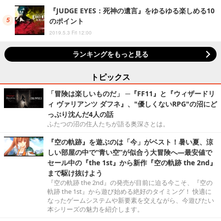
『JUDGE EYES：死神の遺言』をゆるゆる楽しめる10
のポイント
2019.5.3 Fri 12:00
ランキングをもっと見る
トピックス
「冒険は楽しいものだ」 ─『FF11』と『ウィザードリ
ィ ヴァリアンツ ダフネ』、"優しくないRPG"の沼にど
っぷり沈んだ4人の話
ふたつの沼の住人たちが語る奥深さとは。
『空の軌跡』を遊ぶのは「今」がベスト！暑い夏、涼
しい部屋の中で“青い空”が似合う大冒険へ―最安値で
セール中の『the 1st』から新作『空の軌跡 the 2nd』
まで駆け抜けよう
『空の軌跡 the 2nd』の発売が目前に迫る今こそ、『空の
軌跡 the 1st』から遊び始める絶好のタイミング！ 快適に
なったゲームシステムや新要素を交えながら、今遊びたい
本シリーズの魅力を紹介します。