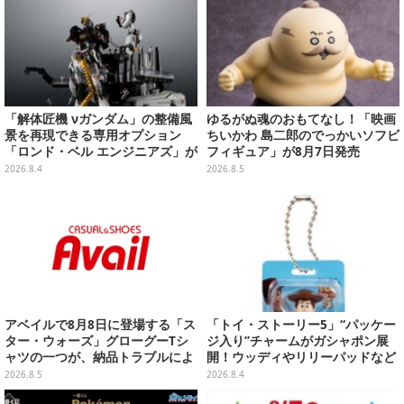
「解体匠機 νガンダム」の整備風
ゆるがぬ魂のおもてなし！「映画
景を再現できる専用オプション
ちいかわ 島二郎のでっかいソフビ
「ロンド・ベル エンジニアズ」が
フィギュア」が8月7日発売
抽選販売！応募期間は8月16日23
2026.8.4
2026.8.5
時まで
アベイルで8月8日に登場する「ス
「トイ・ストーリー5」“パッケー
ター・ウォーズ」グローグーTシ
ジ入り”チャームがガシャポン展
ャツの一つが、納品トラブルによ
開！ウッディやリリーパッドなど
り販売日変更へ
全5種、裏面はキャラクターごと
2026.8.5
2026.8.4
に異なるデザイン