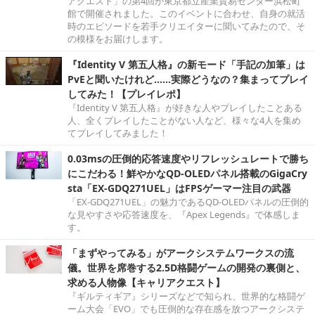
アクエスト」の第4回が東京都立産業貿易センター浜松町
館で開催されました。このイベントに合わせ、自身の就活
時のエピソードを若手クリエイターに聞いてみたので、そ
の模様をお届けします。
『Identity V 第五人格』の新モード「手記の加筆」は
PvEと聞いたけれど……実際どうなの？集まってプレイ
してみた！【プレイレポ】
『Identity V 第五人格』が好きな人やプレイしたことある
人、全くプレイしたことがない人など、様々な4人を集め
てプレイしてみました！
0.03msの圧倒的応答速度やリフレッシュレートで勝ち
にこだわる！鮮やかなQD-OLEDパネル搭載のGigaCry
sta「EX-GDQ271UEL」はFPSゲーマー注目の武器
「EX-GDQ271UEL」の魅力であるQD-OLEDパネルの圧倒的
な見やすさや応答速度を、『Apex Legends』で体感しま
す。
「まずやってみる」がアークシステムワークスの流
儀。世界を席巻する2.5D格闘ゲームの開発の裏側と、
求める人物像【キャリアクエスト】
『ギルティギア』シリーズなどで知られ、世界的な格闘ゲ
ーム大会「EVO」でも圧倒的な存在感を放つアークシステ