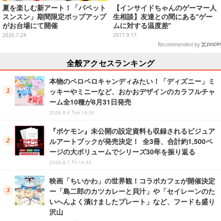
夏を楽しむ新アート！「パペット
【インサイドちゃんのゲーマー人
スンスン」期間限定ポップアップ
生相談】友達との間にある“ゲー
がお台場にて開催
ムに対する温度差”
2026.7.24
2017.9.17
Recommended by
全般アクセスランキング
本物のペロペロキャンディみたい！「ディズニー」ミ
ッキーやミニーなど、おかおデザインのカラフルチャ
ーム全10種が8月31日発売
2026.8.4 Tue 16:00
『ポケモン』未公開の設定資料も収録されるビジュア
ルアートブックが発売決定！ 全3冊、合計約1,500ペ
ージの大ボリュームでシリーズ30年を振り返る
2026.8.7 Fri 14:45
映画「ちいかわ」の世界観！コラボカフェが開催決定
ー「島二郎のカツカレーと貝汁」や「セイレーンのた
いへんよく漬けましたプレート」など、フードも盛り
沢山