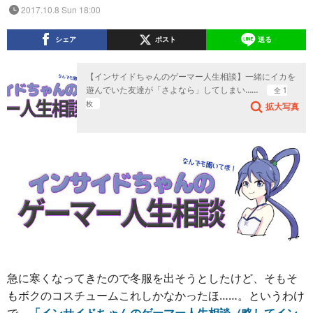
2017.10.8 Sun 18:00
シェア
ポスト
送る
【インサイドちゃんのゲーマー人生相談】一緒にイカを
遊んでいた友達が「さよなら」してしまい……
全 1
枚
拡大写真
急に寒くなってきたので冬服を出そうとしたけど、そもそ
もボクのコスチュームこれしかなかったほ……。というわけ
で、
「インサイドちゃんのゲーマー人生相談（略してイン