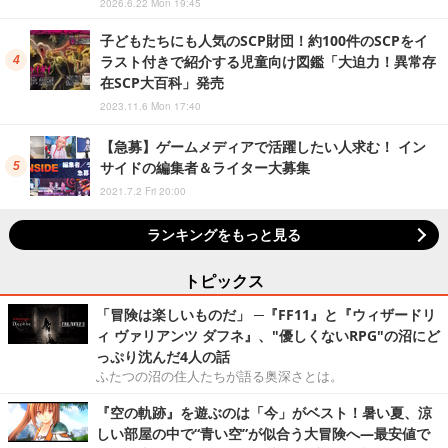
2026.6.22 Mon 19:45
子どもたちにも人気のSCP財団！約100件のSCPをイ
ラスト付きで紹介する児童向け図鑑「大迫力！異常存
在SCP大百科」発売
2023.11.6 Mon 17:40
【急募】ゲームメディアで活躍したい人求む！ イン
サイドの編集者＆ライター大募集
2021.7.2 Fri 20:00
ランキングをもっと見る
トピックス
「冒険は楽しいものだ」 ─『FF11』と『ウィザードリ
ィ ヴァリアンツ ダフネ』、"優しくないRPG"の沼にど
っぷり沈んだ4人の話
ふたつの沼の住人たちが語る奥深さとは。
『空の軌跡』を遊ぶのは「今」がベスト！暑い夏、涼
しい部屋の中で“青い空”が似合う大冒険へ―最安値で