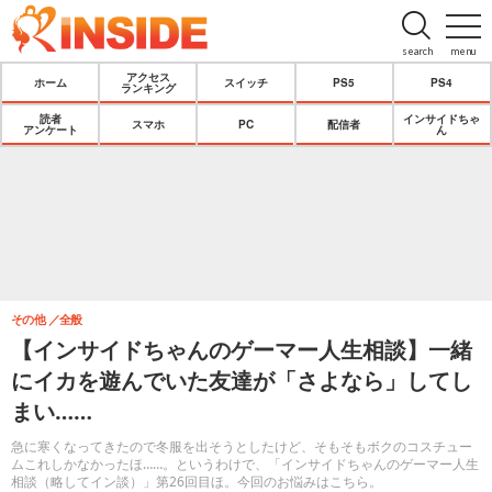
search
menu
アクセス
ホーム
スイッチ
PS5
PS4
ランキング
読者
インサイドちゃ
スマホ
PC
配信者
アンケート
ん
その他
全般
【インサイドちゃんのゲーマー人生相談】一緒
にイカを遊んでいた友達が「さよなら」してし
まい……
急に寒くなってきたので冬服を出そうとしたけど、そもそもボクのコスチュー
ムこれしかなかったほ……。というわけで、「インサイドちゃんのゲーマー人生
相談（略してイン談）」第26回目ほ。今回のお悩みはこちら。