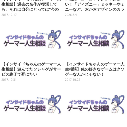
生相談】過去の名作が復活して
い！「ディズニー」ミッキーやミ
も、それは自分にとっては“今の
ニーなど、おかおデザインのカラ
ゲーム”という悩み
フルチャーム全10種が8月31日発
2017.12.17
2026.8.4
売
【インサイドちゃんのゲーマー人
【インサイドちゃんのゲーマー人
生相談】遊んでたソシャゲがサー
生相談】俺の好きなゲームはクソ
ビス終了で死にたい
ゲーなんかじゃない！
2017.10.31
2017.10.22