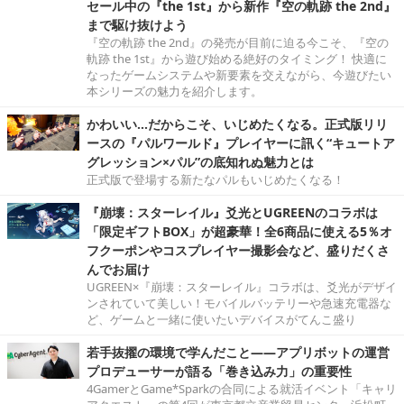
セール中の『the 1st』から新作『空の軌跡 the 2nd』
まで駆け抜けよう
『空の軌跡 the 2nd』の発売が目前に迫る今こそ、『空の
軌跡 the 1st』から遊び始める絶好のタイミング！ 快適に
なったゲームシステムや新要素を交えながら、今遊びたい
本シリーズの魅力を紹介します。
かわいい…だからこそ、いじめたくなる。正式版リリ
ースの『パルワールド』プレイヤーに訊く“キュートア
グレッション×パル”の底知れぬ魅力とは
正式版で登場する新たなパルもいじめたくなる！
『崩壊：スターレイル』爻光とUGREENのコラボは
「限定ギフトBOX」が超豪華！全6商品に使える5％オ
フクーポンやコスプレイヤー撮影会など、盛りだくさ
んでお届け
UGREEN×『崩壊：スターレイル』コラボは、爻光がデザイ
ンされていて美しい！モバイルバッテリーや急速充電器な
ど、ゲームと一緒に使いたいデバイスがてんこ盛り
若手抜擢の環境で学んだこと――アプリボットの運営
プロデューサーが語る「巻き込み力」の重要性
4GamerとGame*Sparkの合同による就活イベント「キャリ