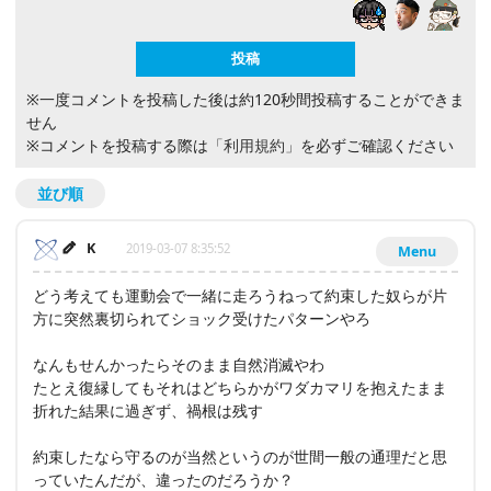
※一度コメントを投稿した後は約120秒間投稿することができま
せん
※コメントを投稿する際は
「利用規約」
を必ずご確認ください
並び順
K
2019-03-07 8:35:52
Menu
どう考えても運動会で一緒に走ろうねって約束した奴らが片
方に突然裏切られてショック受けたパターンやろ
なんもせんかったらそのまま自然消滅やわ
たとえ復縁してもそれはどちらかがワダカマリを抱えたまま
折れた結果に過ぎず、禍根は残す
約束したなら守るのが当然というのが世間一般の通理だと思
っていたんだが、違ったのだろうか？