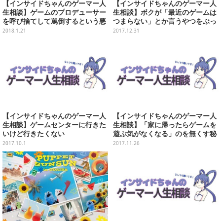
【インサイドちゃんのゲーマー人
【インサイドちゃんのゲーマー人
生相談】ゲームのプロデューサー
生相談】ボクが「最近のゲームは
を呼び捨てして罵倒するという悪
つまらない」とか言うやつをぶっ
意
飛ばします
2018.1.21
2017.12.31
【インサイドちゃんのゲーマー人
【インサイドちゃんのゲーマー人
生相談】ゲームセンターに行きた
生相談】「家に帰ったらゲームを
いけど行きたくない
遊ぶ気がなくなる」のを無くす秘
訣
2017.10.1
2017.11.26