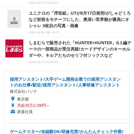
2026.08.07 Fri 03:40
ユニクロの「浮世絵」UTが8月17日発売!がしゃどくろ
など妖怪をモチーフにした、奥深い世界観が最高にオ
シャレ 3枚目の写真・画像
2026.08.08 Sat 15:10
しまむらで販売された「HUNTER×HUNTER」G.I.編テ
ーマの一部商品が受注再販!カードデザインのキーホル
ダーや、キルアたちのセリフ付ソックスなど
2026.08.07 Fri 02:00
採用アシスタント/大手ゲーム開発企業での採用アシスタン
トのお仕事/駅近/採用アシスタント/人事研修アシスタント
株式会社パソナ
東京都
月給33万2,100円～
派遣社員
ゲームテスター/未経験OK/研修充実/かんたんチェック作業/