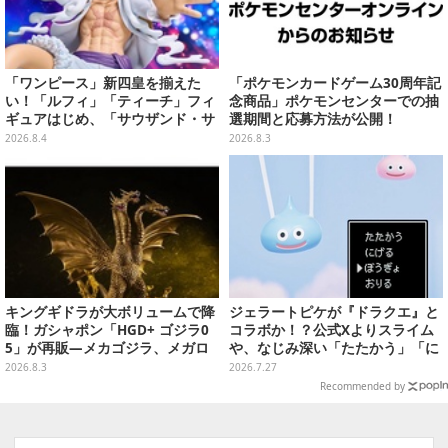
「ワンピース」新四皇を揃えた
「ポケモンカードゲーム30周年記
い！「ルフィ」「ティーチ」フィ
念商品」ポケモンセンターでの抽
ギュアはじめ、「サウザンド・サ
選期間と応募方法が公開！
ニー号リモコンカー」など4商品
2026.8.4
2026.8.3
が順次展開
キングギドラが大ボリュームで降
ジェラートピケが『ドラクエ』と
臨！ガシャポン「HGD+ ゴジラ0
コラボか！？公式Xよりスライム
5」が再販―メカゴジラ、メガロ
や、なじみ深い「たたかう」「に
なども揃った全4種
げる」のコマンドウィンドウが投
2026.8.3
2026.7.27
稿
Recommended by