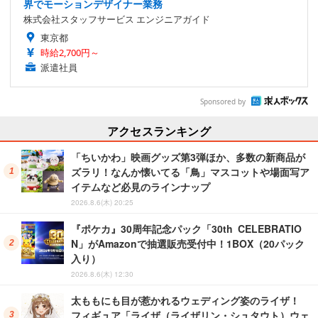
界でモーションデザイナー業務
株式会社スタッフサービス エンジニアガイド
東京都
時給2,700円～
派遣社員
Sponsored by
アクセスランキング
「ちいかわ」映画グッズ第3弾ほか、多数の新商品が
ズラリ！なんか懐いてる「鳥」マスコットや場面写ア
イテムなど必見のラインナップ
2026.8.6(木) 20:25
『ポケカ』30周年記念パック「30th CELEBRATIO
N」がAmazonで抽選販売受付中！1BOX（20パック
入り）
2026.8.6(木) 12:30
太ももにも目が惹かれるウェディング姿のライザ！
フィギュア「ライザ（ライザリン・シュタウト）ウェ