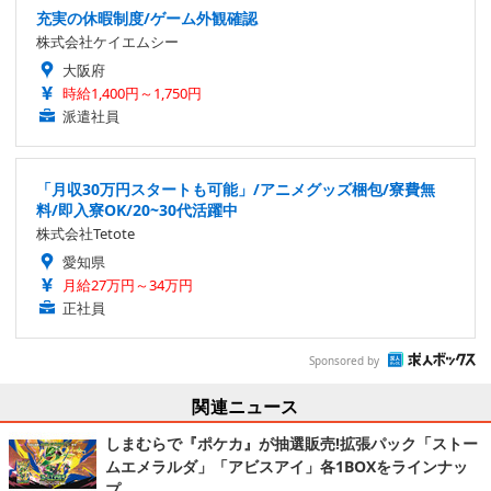
充実の休暇制度/ゲーム外観確認
株式会社ケイエムシー
大阪府
時給1,400円～1,750円
派遣社員
「月収30万円スタートも可能」/アニメグッズ梱包/寮費無
料/即入寮OK/20~30代活躍中
株式会社Tetote
愛知県
月給27万円～34万円
正社員
Sponsored by
関連ニュース
しまむらで『ポケカ』が抽選販売!拡張パック「ストー
ムエメラルダ」「アビスアイ」各1BOXをラインナッ
プ