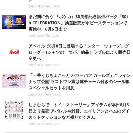
2026.08.05 Wed 05:00
まだ間に合う!『ポケカ』30周年記念拡張パック「30t
h CELEBRATION」抽選販売がホビーステーションで
実施中、8月6日まで
2026.08.06 Thu 03:00
アベイルで8月8日に登場する「スター・ウォーズ」グ
ローグーTシャツの一つが、納品トラブルにより販売日
変更へ
2026.08.05 Wed 01:45
「一番くじちょこっと パワーパフ ガールズ」全ライン
ナップ公開!ラストワン賞は鍵チャーム付きのシール帳
スペシャルセットを用意
2026.08.05 Wed 09:45
しまむらで「トイ・ストーリー」アイテムが本日8月5
日より発売!アパレルや雑貨、エイリアンとハムのダイ
カットクッションなど盛りだくさん
2026.08.05 Wed 01:10