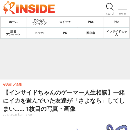
search
menu
アクセス
ホーム
スイッチ
PS5
PS4
ランキング
読者
インサイドちゃ
スマホ
PC
配信者
アンケート
ん
その他
全般
【インサイドちゃんのゲーマー人生相談】一緒
にイカを遊んでいた友達が「さよなら」してし
まい…… 1枚目の写真・画像
2017.10.8 Sun 18:00