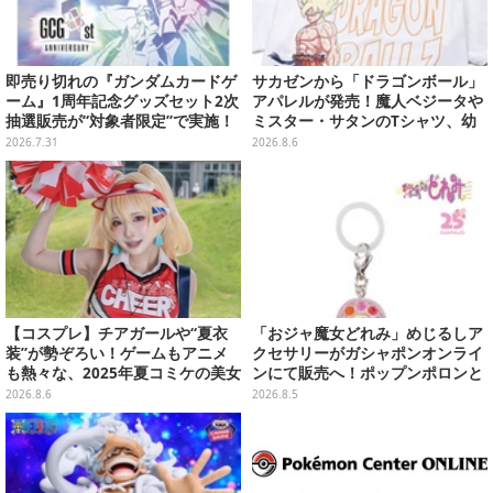
即売り切れの『ガンダムカードゲ
サカゼンから「ドラゴンボール」
ーム』1周年記念グッズセット2次
アパレルが発売！魔人ベジータや
抽選販売が“対象者限定”で実施！
ミスター・サタンのTシャツ、幼
プレバン全会員向け3次抽選も
少期悟空のパーカーなど幅広いデ
2026.7.31
2026.8.6
ザイン
【コスプレ】チアガールや“夏衣
「おジャ魔女どれみ」めじるしア
装”が勢ぞろい！ゲームもアニメ
クセサリーがガシャポンオンライ
も熱々な、2025年夏コミケの美女
ンにて販売へ！ポップンポロンと
レイヤーをプレイバック
魔法玉の2連チャームなど全9種
2026.8.6
2026.8.5