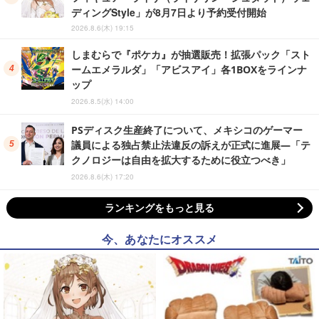
ディングStyle」が8月7日より予約受付開始
2026.8.6(木) 19:15
しまむらで『ポケカ』が抽選販売！拡張パック「スト
ームエメラルダ」「アビスアイ」各1BOXをラインナ
ップ
2026.8.5(水) 14:00
PSディスク生産終了について、メキシコのゲーマー
議員による独占禁止法違反の訴えが正式に進展―「テ
クノロジーは自由を拡大するために役立つべき」
2026.8.6(木) 17:20
ランキングをもっと見る
今、あなたにオススメ