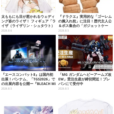
太ももにも目が惹かれるウェディ
『ドラクエ』実用的な「ゴーレム
ング姿のライザ！ フィギュア「ラ
の腕入れ枕」に注目！歴代主人公
イザ（ライザリン・シュタウト）
＆ボス集合の「ガジェットケー
ウェディングStyle」が8月7日よ
ス」ほか9プライズが8月順次展開
2026.8.6
2026.8.5
り予約受付開始
『エースコンバット8』は国内初
「MG ガンダムヘビーアームズ改
出展！バンナム、「TGS2026」で
EW」受注生産が締切間近！プレ
の出展内容を公開ー『BLEACH Mi
バンにて受付中
rrors High』や『ONE PIECE 海
2026.8.5
2026.8.5
のごちそうレストラン』も遊べる