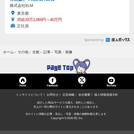
株式会社ELM
東京都
月給29万2,900円～40万円
正社員
Sponsored by
写真・画像
ホーム
›
その他
›
全般
›
記事
›
Home
Facebook
YouTube
X
インサイドについて
お問合せ
広告掲載
会社概要
個人情報保護方針
紹介した商品/サービスを購入、契約した場合に、
売上の一部が弊社サイトに還元されることがあります。
当サイトに掲載の記事・見出し・写真・画像の無断転載を禁じます。
Copyright © 2026 IID, Inc.