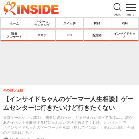
search
menu
アクセス
ホーム
スイッチ
PS5
PS4
ランキング
読者
インサイドちゃ
スマホ
PC
配信者
アンケート
ん
その他
全般
【インサイドちゃんのゲーマー人生相談】ゲー
ムセンターに行きたいけど行きたくない
東京ゲームショウ2017、無事に終わったけどまだ疲れが残ってるほ……。誰か
あのイベントを取材する時に疲れない方法を教えてくれほ。というわけで、
「インサイドちゃんのゲーマー人生相談（略してイン談）」第25回目ほ。今回
のお悩みはこちら。