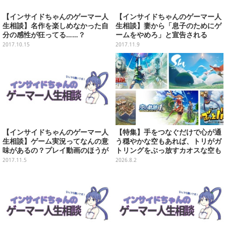
【インサイドちゃんのゲーマー人
【インサイドちゃんのゲーマー人
生相談】名作を楽しめなかった自
生相談】妻から「息子のためにゲ
分の感性が狂ってる……？
ームをやめろ」と宣告される
2017.10.15
2017.11.9
【インサイドちゃんのゲーマー人
【特集】手をつなぐだけで心が通
生相談】ゲーム実況ってなんの意
う穏やかな空もあれば、トリがガ
味があるの？プレイ動画のほうが
トリングをぶっ放すカオスな空も
よくない？
ある！“空”がテーマのおすすめゲ
2017.11.5
2026.8.2
ーム5選