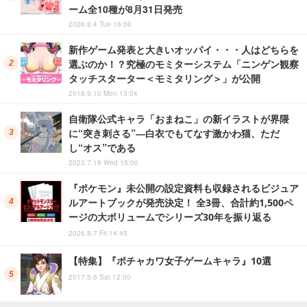
ーム全10種が8月31日発売
2026.8.4 Tue 16:00
新作ゲーム発表と大きいオッパイ・・・人はどちらを
選ぶのか！？究極のモミターシステム「ニンゲン観察
タッチスターター＜モミタリング＞」が公開
2018.9.10 Mon 13:04
自衛隊公式キャラ「おまねこ」の新イラストが界隈
に“突き刺さる”―白衣でもてなす激かわ猫、ただ
し“オス”である
2023.7.19 Wed 15:00
『ポケモン』未公開の設定資料も収録されるビジュア
ルアートブックが発売決定！ 全3冊、合計約1,500ペ
ージの大ボリュームでシリーズ30年を振り返る
2026.8.7 Fri 14:45
【特集】『ポチャカワ女子ゲームキャラ』10選
2017.5.6 Sat 12:00