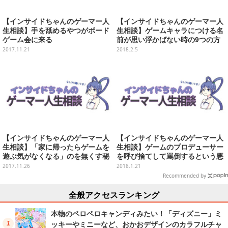
【インサイドちゃんのゲーマー人
【インサイドちゃんのゲーマー人
生相談】手を舐めるやつがボード
生相談】ゲームキャラにつける名
ゲーム会に来る
前が思い浮かばない時の9つの方
法
2017.11.21
2018.2.5
【インサイドちゃんのゲーマー人
【インサイドちゃんのゲーマー人
生相談】「家に帰ったらゲームを
生相談】ゲームのプロデューサー
遊ぶ気がなくなる」のを無くす秘
を呼び捨てして罵倒するという悪
訣
意
2017.11.26
2018.1.21
Recommended by
全般アクセスランキング
本物のペロペロキャンディみたい！「ディズニー」ミ
ッキーやミニーなど、おかおデザインのカラフルチャ