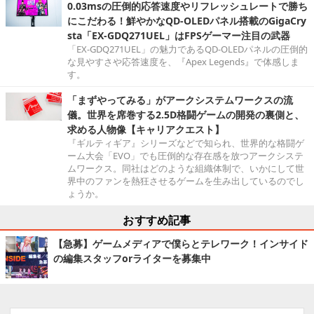
0.03msの圧倒的応答速度やリフレッシュレートで勝ち
にこだわる！鮮やかなQD-OLEDパネル搭載のGigaCry
sta「EX-GDQ271UEL」はFPSゲーマー注目の武器
「EX-GDQ271UEL」の魅力であるQD-OLEDパネルの圧倒的
な見やすさや応答速度を、『Apex Legends』で体感しま
す。
「まずやってみる」がアークシステムワークスの流
儀。世界を席巻する2.5D格闘ゲームの開発の裏側と、
求める人物像【キャリアクエスト】
『ギルティギア』シリーズなどで知られ、世界的な格闘ゲ
ーム大会「EVO」でも圧倒的な存在感を放つアークシステ
ムワークス。同社はどのような組織体制で、いかにして世
界中のファンを熱狂させるゲームを生み出しているのでし
ょうか。
おすすめ記事
【急募】ゲームメディアで僕らとテレワーク！インサイド
の編集スタッフorライターを募集中