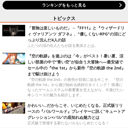
ランキングをもっと見る
トピックス
「冒険は楽しいものだ」 ─『FF11』と『ウィザードリ
ィ ヴァリアンツ ダフネ』、"優しくないRPG"の沼にど
っぷり沈んだ4人の話
ふたつの沼の住人たちが語る奥深さとは。
『空の軌跡』を遊ぶのは「今」がベスト！暑い夏、涼
しい部屋の中で“青い空”が似合う大冒険へ―最安値で
セール中の『the 1st』から新作『空の軌跡 the 2nd』
まで駆け抜けよう
『空の軌跡 the 2nd』の発売が目前に迫る今こそ、『空の
軌跡 the 1st』から遊び始める絶好のタイミング！ 快適に
なったゲームシステムや新要素を交えながら、今遊びたい
本シリーズの魅力を紹介します。
かわいい…だからこそ、いじめたくなる。正式版リリ
ースの『パルワールド』プレイヤーに訊く“キュートア
グレッション×パル”の底知れぬ魅力とは
正式版で登場する新たなパルもいじめたくなる！