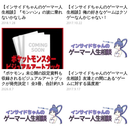
【インサイドちゃんのゲーマー人
【インサイドちゃんのゲーマー人
生相談】『モンハン』の波に乗れ
生相談】俺の好きなゲームはクソ
ないかなしみ
ゲーなんかじゃない！
2018.1.28
2017.10.22
『ポケモン』未公開の設定資料も
【インサイドちゃんのゲーマー人
収録されるビジュアルアートブッ
生相談】友達との間にある“ゲー
クが発売決定！ 全3冊、合計約1,5
ムに対する温度差”
00ページの大ボリュームでシリー
2026.8.7
2017.9.17
ズ30年を振り返る