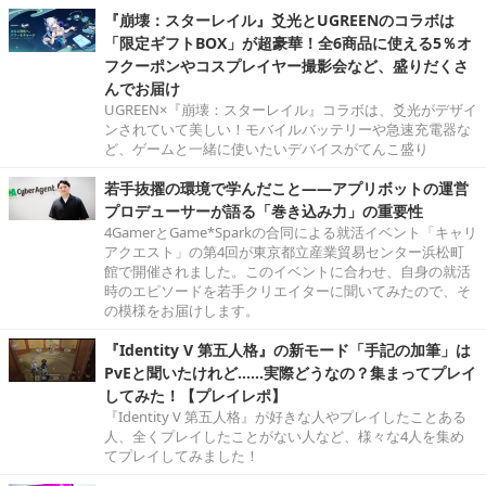
『崩壊：スターレイル』爻光とUGREENのコラボは
「限定ギフトBOX」が超豪華！全6商品に使える5％オ
フクーポンやコスプレイヤー撮影会など、盛りだくさ
んでお届け
UGREEN×『崩壊：スターレイル』コラボは、爻光がデザイ
ンされていて美しい！モバイルバッテリーや急速充電器な
ど、ゲームと一緒に使いたいデバイスがてんこ盛り
若手抜擢の環境で学んだこと――アプリボットの運営
プロデューサーが語る「巻き込み力」の重要性
4GamerとGame*Sparkの合同による就活イベント「キャリ
アクエスト」の第4回が東京都立産業貿易センター浜松町
館で開催されました。このイベントに合わせ、自身の就活
時のエピソードを若手クリエイターに聞いてみたので、そ
の模様をお届けします。
『Identity V 第五人格』の新モード「手記の加筆」は
PvEと聞いたけれど……実際どうなの？集まってプレイ
してみた！【プレイレポ】
『Identity V 第五人格』が好きな人やプレイしたことある
人、全くプレイしたことがない人など、様々な4人を集め
てプレイしてみました！