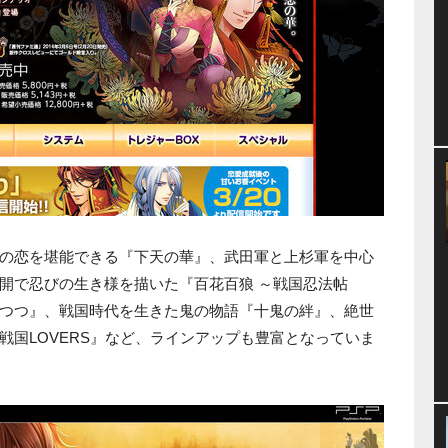
の恋を堪能できる『下天の華』、武田軍と上杉軍を中心
開で忍びの生き様を描いた『百花百狼 ～戦国忍法帖
つつ』、戦国時代を生きた鬼の物語『十鬼の絆』、絶世
戦国LOVERS』など、ラインアップも豊富となっていま