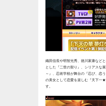
織田信長や明智光秀、徳川家康などと
とした『二世の契り』、シリアスな展
～』、忍術学校が舞台の『忍び、恋う
の美女として恋愛を楽しむ『天下一★
す。