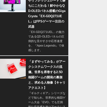
やリフレッシュレートで勝
ちにこだわる！鮮やかなQ
D-OLEDパネル搭載のGiga
Crysta「EX-GDQ271UE
L」はFPSゲーマー注目の
武器
「EX-GDQ271UEL」の魅力
であるQD-OLEDパネルの圧
倒的な見やすさや応答速度
を、『Apex Legends』で体
感します。
「まずやってみる」がアー
クシステムワークスの流
儀。世界を席巻する2.5D
格闘ゲームの開発の裏側
と、求める人物像【キャリ
アクエスト】
『ギルティギア』シリーズな
どで知られ、世界的な格闘ゲ
ーム大会「EVO」でも圧倒
的な存在感を放つアークシス