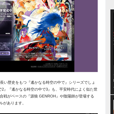
う長い歴史をもつ『遙かなる時空の中で』シリーズでしょ
で2』『遙かなる時空の中で3』も、平安時代によく似た世
合戦がベースの『源狼 GENROH』や陰陽師が登場する
トルがあります。