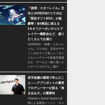
『崩壊：スターレイル』爻
光とUGREENのコラボは
「限定ギフトBOX」が超
豪華！全6商品に使える
5％オフクーポンやコスプ
レイヤー撮影会など、盛り
だくさんでお届け
UGREEN×『崩壊：スターレ
イル』コラボは、爻光がデザ
インされていて美しい！モバ
イルバッテリーや急速充電器
など、ゲームと一緒に使いた
いデバイスがてんこ盛り
若手抜擢の環境で学んだこ
と――アプリボットの運営
プロデューサーが語る「巻
き込み力」の重要性
4GamerとGame*Sparkの合
同による就活イベント「キャ