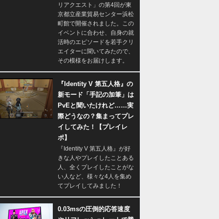
リアクエスト」の第4回が東
京都立産業貿易センター浜松
町館で開催されました。この
イベントに合わせ、自身の就
活時のエピソードを若手クリ
エイターに聞いてみたので、
その模様をお届けします。
『Identity V 第五人格』の
新モード「手記の加筆」は
PvEと聞いたけれど……実
際どうなの？集まってプレ
イしてみた！【プレイレ
ポ】
『Identity V 第五人格』が好
きな人やプレイしたことある
人、全くプレイしたことがな
い人など、様々な4人を集め
てプレイしてみました！
0.03msの圧倒的応答速度