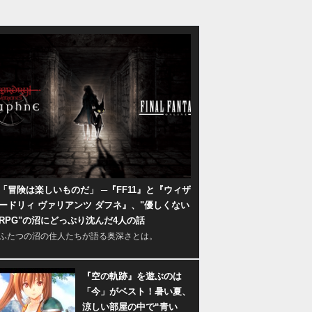
「冒険は楽しいものだ」 ─『FF11』と『ウィザ
ードリィ ヴァリアンツ ダフネ』、"優しくない
RPG"の沼にどっぷり沈んだ4人の話
ふたつの沼の住人たちが語る奥深さとは。
『空の軌跡』を遊ぶのは
「今」がベスト！暑い夏、
涼しい部屋の中で“青い