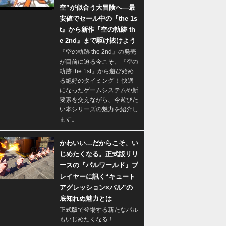
空”が似合う大冒険へ―最
安値でセール中の『the 1s
t』から新作『空の軌跡 th
e 2nd』まで駆け抜けよう
『空の軌跡 the 2nd』の発売
が目前に迫る今こそ、『空の
軌跡 the 1st』から遊び始め
る絶好のタイミング！ 快適
になったゲームシステムや新
要素を交えながら、今遊びた
い本シリーズの魅力を紹介し
ます。
かわいい…だからこそ、い
じめたくなる。正式版リリ
ースの『パルワールド』プ
レイヤーに訊く“キュート
アグレッション×パル”の
底知れぬ魅力とは
正式版で登場する新たなパル
もいじめたくなる！