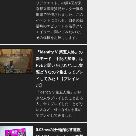
リアクエスト」の第4回が東
京都立産業貿易センター浜松
町館で開催されました。この
イベントに合わせ、自身の就
活時のエピソードを若手クリ
エイターに聞いてみたので、
その模様をお届けします。
『Identity V 第五人格』の
新モード「手記の加筆」は
PvEと聞いたけれど……実
際どうなの？集まってプレ
イしてみた！【プレイレ
ポ】
『Identity V 第五人格』が好
きな人やプレイしたことある
人、全くプレイしたことがな
い人など、様々な4人を集め
てプレイしてみました！
0.03msの圧倒的応答速度