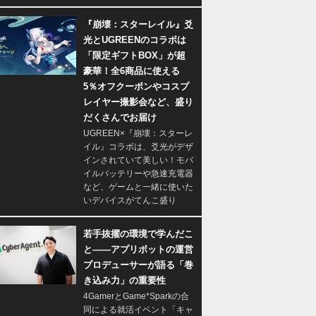
『崩壊：スターレイル』爻
光とUGREENのコラボは
「限定ギフトBOX」が超
豪華！全6商品に使える
5％オフクーポンやコスプ
レイヤー撮影会など、盛り
だくさんでお届け
UGREEN×『崩壊：スターレ
イル』コラボは、爻光がデザ
インされていて美しい！モバ
イルバッテリーや急速充電器
など、ゲームと一緒に使いた
いデバイスがてんこ盛り
若手抜擢の環境で学んだこ
と――アプリボットの運営
プロデューサーが語る「巻
き込み力」の重要性
4GamerとGame*Sparkの合
同による就活イベント「キャ