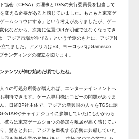
ト協会（CESA）の理事とTGSの実行委員長を担当して
けを変える必要があると感じていました。もともと東京ゲ
ゲームショウにする」という考えがありましたが、ゲー
変化などから、次第に位置づけが明確ではなくなってき
は「アジア市場が伸びる」という予測のもとに、アジアN
立てました。アメリカはE3、ヨーロッパはGamesco
ブランディングの確立を図ります。
ンテンツが伸び始めた頃でしたね。
人々の可処分所得が増えれば、エンターテインメントへ
も期待できます。ゲーム専用機はコピーの問題がありま
ん。日経BP社主体で、アジアの新興国の人々をTGSに誘
G-STARやチャイナジョイに参加していたにもかかわら
。彼らは東京ゲームショウの参加を敷居が高く感じてい
り、驚きと共に、アジアを重視する姿勢に共感していた
上回る海外企業の参加があり、7割がアジア企業でした。