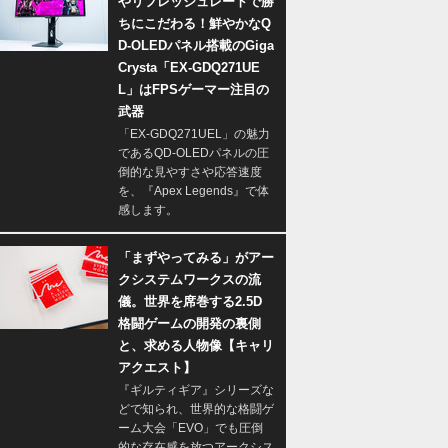
やリフレッシュレートで勝
ちにこだわる！鮮やかなQ
D-OLEDパネル搭載のGiga
Crysta「EX-GDQ271UE
L」はFPSゲーマー注目の
武器
「EX-GDQ271UEL」の魅力
であるQD-OLEDパネルの圧
倒的な見やすさや応答速度
を、『Apex Legends』で体
感します。
「まずやってみる」がアー
クシステムワークスの流
儀。世界を席巻する2.5D
格闘ゲームの開発の裏側
と、求める人物像【キャリ
アクエスト】
『ギルティギア』シリーズな
どで知られ、世界的な格闘ゲ
ーム大会「EVO」でも圧倒
的な存在感を放つアークシス