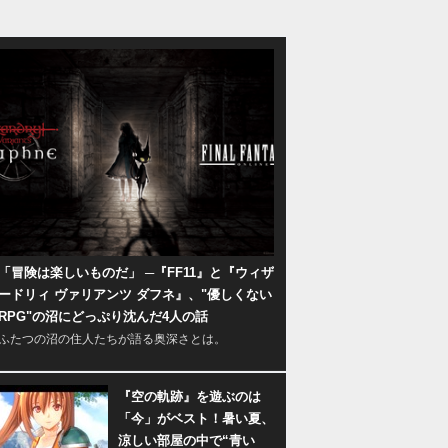
「冒険は楽しいものだ」 ─『FF11』と『ウィザ
ードリィ ヴァリアンツ ダフネ』、"優しくない
RPG"の沼にどっぷり沈んだ4人の話
ふたつの沼の住人たちが語る奥深さとは。
『空の軌跡』を遊ぶのは
「今」がベスト！暑い夏、
涼しい部屋の中で“青い