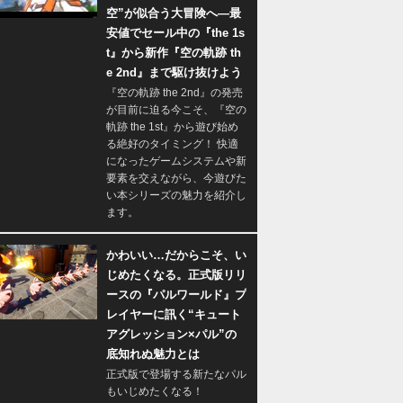
空”が似合う大冒険へ―最
安値でセール中の『the 1s
t』から新作『空の軌跡 th
e 2nd』まで駆け抜けよう
『空の軌跡 the 2nd』の発売
が目前に迫る今こそ、『空の
軌跡 the 1st』から遊び始め
る絶好のタイミング！ 快適
になったゲームシステムや新
要素を交えながら、今遊びた
い本シリーズの魅力を紹介し
ます。
かわいい…だからこそ、い
じめたくなる。正式版リリ
ースの『パルワールド』プ
レイヤーに訊く“キュート
アグレッション×パル”の
底知れぬ魅力とは
正式版で登場する新たなパル
もいじめたくなる！