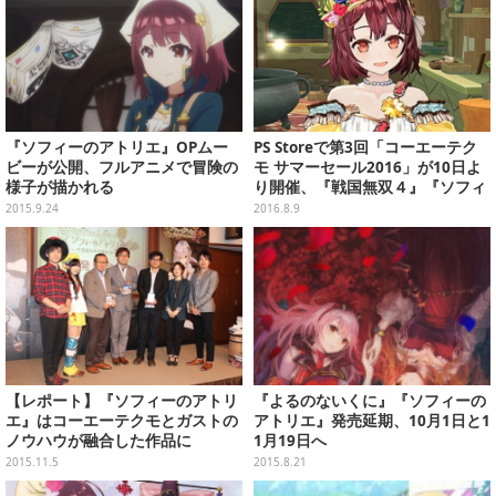
『ソフィーのアトリエ』OPムー
PS Storeで第3回「コーエーテク
ビーが公開、フルアニメで冒険の
モ サマーセール2016」が10日よ
様子が描かれる
り開催、『戦国無双４』『ソフィ
ーのアトリエ』などがセール価格
2015.9.24
2016.8.9
に
【レポート】『ソフィーのアトリ
『よるのないくに』『ソフィーの
エ』はコーエーテクモとガストの
アトリエ』発売延期、10月1日と1
ノウハウが融合した作品に
1月19日へ
2015.11.5
2015.8.21