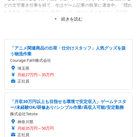
どの文字書き仕事を経て、今はゲーム記事の執筆に邁進中。「隠れ
た名作を、隠れていない名作に」が、ゲームライターとしての目
標。隙あらば、あまり知られていない作品にスポットを当てたが
+ 続きを読む
る。仕事は幅広く募集中。
「アニメ関連商品の出荷・仕分けスタッフ」人気グッズを扱
う物流作業
Courage Path株式会社
埼玉県
月給27万円～35万円
正社員
「月収30万円以上も目指せる環境で安定収入」ゲームテスタ
ー/未経験OK/研修あり/シンプル作業/高収入可能/安定勤務
株式会社Tetote
神奈川県
月給35万円～50万円
正社員