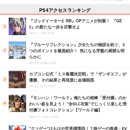
PS4アクセスランキング
『ゴッドイーター2 RB』OPアニメが到着！ 『GE
2』の新たな一歩を目撃せよ
2015.1.1 Thu 0:02
『ブルーリフレクション』少女たちの物語を紡ぐ、3
つのポイントを徹底紹介！ 気になる序盤の展開も明
らかに
2017.3.13 Mon 9:30
カプコン公式「ミス春麗決定戦」で「ザンギエフ」が
優勝、その結果と再現度に会場困惑
2016.2.12 Fri 19:27
『モンハン：ワールド』俺たちの相棒「受付嬢」のか
わいい姿を見よう！ “全DLC衣装”でじっくり楽しむ受
付嬢フォトコレクション【ワールド編】
2020.11.1 Sun 10:00
“クソゲー”はもはや世界標準語！？格ゲーの祭典・EV