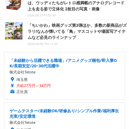
は、ウッディたちがレトロ感満載のアナログレコード
上を走る姿で立体化 2枚目の写真・画像
2026.08.07 Fri 03:40
「ちいかわ」映画グッズ第3弾ほか、多数の新商品がズ
ラリ!なんか懐いてる「鳥」マスコットや場面写アイテ
ムなど必見のラインナップ
2026.08.06 Thu 11:25
「未経験から活躍できる職場」/アニメグッズ梱包/即入寮O
K/長期安定/20~30代活躍中
株式会社Tetote
埼玉県
月給27万円～34万円
正社員
ゲームテスター/未経験OK/研修あり/シンプル作業/福利厚生
充実/安定環境
株式会社Tetote