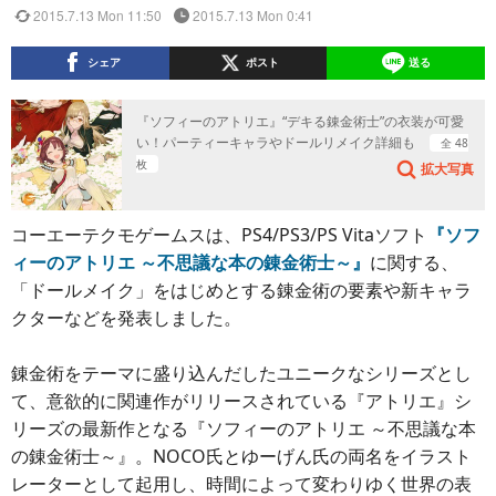
2015.7.13 Mon 11:50
2015.7.13 Mon 0:41
シェア
ポスト
送る
『ソフィーのアトリエ』“デキる錬金術士”の衣装が可愛
い！パーティーキャラやドールリメイク詳細も
全 48
枚
拡大写真
コーエーテクモゲームスは、PS4/PS3/PS Vitaソフト
『ソフ
ィーのアトリエ ～不思議な本の錬金術士～』
に関する、
「ドールメイク」をはじめとする錬金術の要素や新キャラ
クターなどを発表しました。
錬金術をテーマに盛り込んだしたユニークなシリーズとし
て、意欲的に関連作がリリースされている『アトリエ』シ
リーズの最新作となる『ソフィーのアトリエ ～不思議な本
の錬金術士～』。NOCO氏とゆーげん氏の両名をイラスト
レーターとして起用し、時間によって変わりゆく世界の表