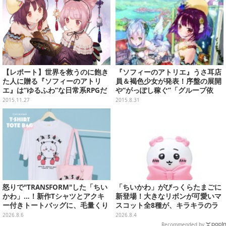
【レポート】世界を救うのに飽き
『ソフィーのアトリエ』うさ耳店
た人に贈る『ソフィーのアトリ
員＆褐色少女が発表！序盤の展開
エ』は“ゆるふわ”な日常系RPGだ
や“がっぽし稼ぐ”「グループ依
った
頼」も
2015.11.27
2015.8.31
怒りで"TRANSFORM"した「ちい
「ちいかわ」がびっくらたまごに
かわ」…！新作Tシャツとアクキ
新登場！大きなリボンが可愛いマ
ー付きトートバッグに、毛量くり
スコット全8種が、キラキラのラ
まんじゅうなど全6アイテム
メ入り入浴剤から飛び出す
2026.8.6
2026.8.4
Recommended by