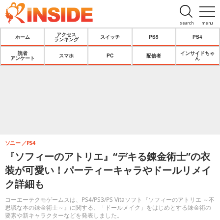
search
menu
アクセス
ホーム
スイッチ
PS5
PS4
ランキング
読者
インサイドちゃ
スマホ
PC
配信者
アンケート
ん
ソニー
PS4
『ソフィーのアトリエ』“デキる錬金術士”の衣
装が可愛い！パーティーキャラやドールリメイ
ク詳細も
コーエーテクモゲームスは、PS4/PS3/PS Vitaソフト『ソフィーのアトリエ ～不
思議な本の錬金術士～』に関する、「ドールメイク」をはじめとする錬金術の
要素や新キャラクターなどを発表しました。