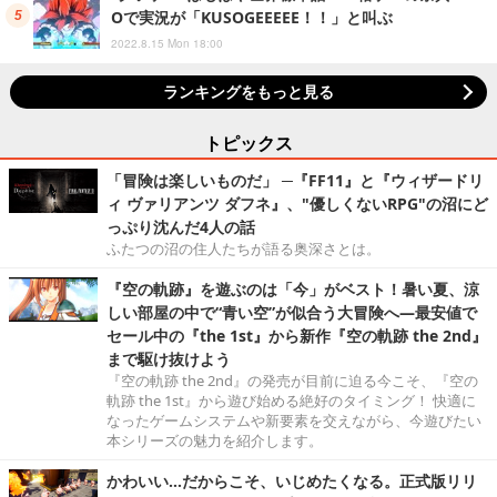
Oで実況が「KUSOGEEEEE！！」と叫ぶ
2022.8.15 Mon 18:00
ランキングをもっと見る
トピックス
「冒険は楽しいものだ」 ─『FF11』と『ウィザードリ
ィ ヴァリアンツ ダフネ』、"優しくないRPG"の沼にど
っぷり沈んだ4人の話
ふたつの沼の住人たちが語る奥深さとは。
『空の軌跡』を遊ぶのは「今」がベスト！暑い夏、涼
しい部屋の中で“青い空”が似合う大冒険へ―最安値で
セール中の『the 1st』から新作『空の軌跡 the 2nd』
まで駆け抜けよう
『空の軌跡 the 2nd』の発売が目前に迫る今こそ、『空の
軌跡 the 1st』から遊び始める絶好のタイミング！ 快適に
なったゲームシステムや新要素を交えながら、今遊びたい
本シリーズの魅力を紹介します。
かわいい…だからこそ、いじめたくなる。正式版リリ