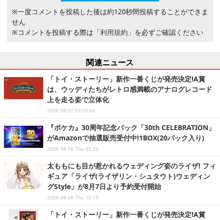
※一度コメントを投稿した後は約120秒間投稿することができま
せん
※コメントを投稿する際は
「利用規約」
を必ずご確認ください
関連ニュース
「トイ・ストーリー」新作一番くじが発売決定!A賞
は、ウッディたちがレトロ感満載のアナログレコード
上を走る姿で立体化
2026.08.07 Fri 03:40
『ポケカ』30周年記念パック「30th CELEBRATION」
がAmazonで抽選販売受付中!1BOX(20パック入り)
2026.08.06 Thu 03:30
太ももにも目が惹かれるウェディング姿のライザ! フィ
ギュア「ライザ(ライザリン・シュタウト)ウェディン
グStyle」が8月7日より予約受付開始
2026.08.06 Thu 10:15
「トイ・ストーリー」新作一番くじが発売決定!A賞