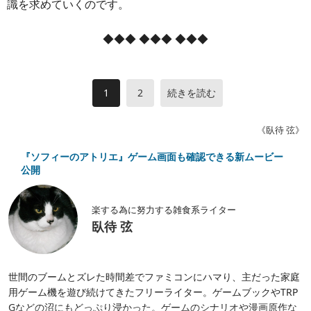
識を求めていくのです。
◆◆◆ ◆◆◆ ◆◆◆
1
2
続きを読む
《臥待 弦》
『ソフィーのアトリエ』ゲーム画面も確認できる新ムービー
公開
楽する為に努力する雑食系ライター
臥待 弦
世間のブームとズレた時間差でファミコンにハマり、主だった家庭
用ゲーム機を遊び続けてきたフリーライター。ゲームブックやTRP
Gなどの沼にもどっぷり浸かった。ゲームのシナリオや漫画原作な