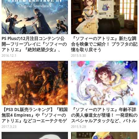
PS Plusの12月注目コンテンツ公
『ソフィーのアトリエ』新たな調
開―フリープレイに『ソフィーの
合を映像でご紹介！ プラフタの記
アトリエ』『絶対絶望少女』、
憶を取り戻そう
『FF15』サントラも
2016.12.1
2015.9.30
【PS3 DL販売ランキング】『戦国
『ソフィーのアトリエ』年齢不詳
無双4 Empires』や『ソフィーの
の美人修道女が登場！ 一発逆転の
アトリエ』などコーエーテクモゲ
スペシャルアタックなど、バトル
ームスタイトルが多数ランクイン
要素もお届け
2017.3.23
2015.9.28
（3/22）