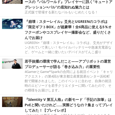
ースの『パルワールド』プレイヤーに訊く“キュートア
グレッション×パル”の底知れぬ魅力とは
正式版で登場する新たなパルもいじめたくなる！
『崩壊：スターレイル』爻光とUGREENのコラボは
「限定ギフトBOX」が超豪華！全6商品に使える5％オ
フクーポンやコスプレイヤー撮影会など、盛りだくさ
んでお届け
UGREEN×『崩壊：スターレイル』コラボは、爻光がデザイ
ンされていて美しい！モバイルバッテリーや急速充電器な
ど、ゲームと一緒に使いたいデバイスがてんこ盛り
若手抜擢の環境で学んだこと――アプリボットの運営
プロデューサーが語る「巻き込み力」の重要性
4GamerとGame*Sparkの合同による就活イベント「キャリ
アクエスト」の第4回が東京都立産業貿易センター浜松町
館で開催されました。このイベントに合わせ、自身の就活
時のエピソードを若手クリエイターに聞いてみたので、そ
の模様をお届けします。
『Identity V 第五人格』の新モード「手記の加筆」は
PvEと聞いたけれど……実際どうなの？集まってプレイ
してみた！【プレイレポ】