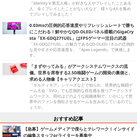
『Identity V 第五人格』が好きな人やプレイしたことある
人、全くプレイしたことがない人など、様々な4人を集め
てプレイしてみました！
0.03msの圧倒的応答速度やリフレッシュレートで勝ち
にこだわる！鮮やかなQD-OLEDパネル搭載のGigaCry
sta「EX-GDQ271UEL」はFPSゲーマー注目の武器
「EX-GDQ271UEL」の魅力であるQD-OLEDパネルの圧倒的
な見やすさや応答速度を、『Apex Legends』で体感しま
す。
「まずやってみる」がアークシステムワークスの流
儀。世界を席巻する2.5D格闘ゲームの開発の裏側と、
求める人物像【キャリアクエスト】
『ギルティギア』シリーズなどで知られ、世界的な格闘ゲ
ーム大会「EVO」でも圧倒的な存在感を放つアークシステ
ムワークス。同社はどのような組織体制で、いかにして世
界中のファンを熱狂させるゲームを生み出しているのでし
ょうか。
おすすめ記事
【急募】ゲームメディアで僕らとテレワーク！インサイド
の編集スタッフorライターを募集中