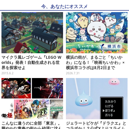
今、あなたにオススメ
マイクラ風レゴゲーム『LEGO W
横浜の街が、まるごと「ちいか
orlds』発表！自動生成される世
わ」になる！「映画ちいかわ」×
界を探索せよ
横浜市コラボは8月2日まで
2015.6.2
2026.7.31
こんなに違うのに全部「東京」。
ジェラートピケが『ドラクエ』と
華やかな青春の街から砂漠に沈ん
コラボか！？公式Xよりスライム