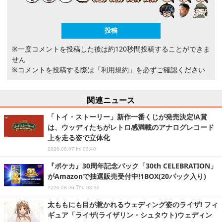
※一度コメントを投稿した後は約120秒間投稿することができま
せん
※コメントを投稿する際は
「利用規約」
を必ずご確認ください
関連ニュース
「トイ・ストーリー」新作一番くじが発売決定!A賞
は、ウッディたちがレトロ感満載のアナログレコード
上を走る姿で立体化
2026.08.07 Fri 03:40
『ポケカ』30周年記念パック「30th CELEBRATION」
がAmazonで抽選販売受付中!1BOX(20パック入り)
2026.08.06 Thu 03:30
太ももにも目が惹かれるウェディング姿のライザ! フィ
ギュア「ライザ(ライザリン・シュタウト)ウェディン