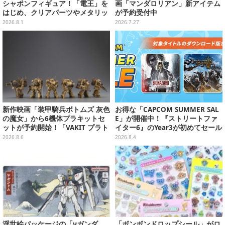
シャポンフィギュア！「電王」を
画「マンダロリアン」新アイテム
はじめ、クリアパーツやメタリッ
が予約受付中
ク彩色でこだわりが詰まった4種
2026.8.1
2026.7.27
類
新作映画「装甲騎兵ボトムズ 灰色
お得な「CAPCOM SUMMER SAL
の魔女」から6機体プラキットセ
E」が開催中！『ストリートファ
ットが予約開始！「VAKIT プラト
イター6』のYear3が初めてセール
ーン」第1弾、各部関節可動仕様
対象に
2026.8.6
2026.8.4
浮世絵パッケージの「νガンダ
「ボンボンドロップシール」がロ