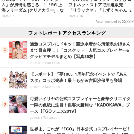
ム」が風情を感じる…！「RG 上
フトネットストアで抽選販売！
海フリーダム [クリアカラー]」な
「リラックマ」「しずくちゃん ミ
どガンプラ2商品が8月順次発売
ニ」など全12種をラインナップ
2026.8.7
2026.7.16
Recommended by
フォトレポートアクセスランキング
過激コスプレにドキッ！競泳水着から清楚系お姉さん
まで目白押し！「コスケット」人気コスプレイヤー&
グラビアモデルまとめ【写真35枚】
2022.3.27 Sun 11:45
【レポート】『夢100』1周年記念イベントで『あん
スタ』コラボ発表！最上もが＆吉田沙保里も登場
2016.4.25 Mon 12:20
可愛いイリヤの公式コスプレイヤーと豪華クリエイタ
ー陣の色紙に注目！集客大勝利な「KADOKAWA」ブ
ース【FGOフェス2019】
2019.8.6 Tue 20:00
世界よ、これが『FGO』日本公式コスプレイヤーだ！