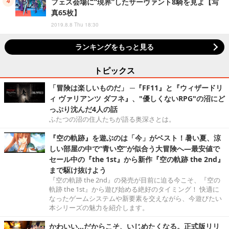
フェス会場に“現界”したサーヴァント8騎を見よ【写
真65枚】
2019.8.8 Thu 18:30
ランキングをもっと見る
トピックス
「冒険は楽しいものだ」 ─『FF11』と『ウィザードリ
ィ ヴァリアンツ ダフネ』、"優しくないRPG"の沼にど
っぷり沈んだ4人の話
ふたつの沼の住人たちが語る奥深さとは。
『空の軌跡』を遊ぶのは「今」がベスト！暑い夏、涼
しい部屋の中で“青い空”が似合う大冒険へ―最安値で
セール中の『the 1st』から新作『空の軌跡 the 2nd』
まで駆け抜けよう
『空の軌跡 the 2nd』の発売が目前に迫る今こそ、『空の
軌跡 the 1st』から遊び始める絶好のタイミング！ 快適に
なったゲームシステムや新要素を交えながら、今遊びたい
本シリーズの魅力を紹介します。
かわいい…だからこそ、いじめたくなる。正式版リリ