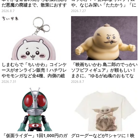
だ悪魔の廃墟まで、散策におすす
や、なじみ深い「たたかう」「に
め東京ゲーム5選【特集】
げる」のコマンドウィンドウが投
2026.8.7
2026.7.27
稿
しまむらで「ちいかわ」コインケ
「映画ちいかわ 島二郎のでっかい
ースがオンライン販売！ハチワレ
ソフビフィギュア」が頼もしい！
やモモンガなど全4種、内側の総
まさに、“ゆるがぬ魂のおもてな
柄デザインも注目
し”
2026.7.31
2026.8.7
「仮面ライダー」1回1,000円のガ
グローグーなどがTシャツに！映