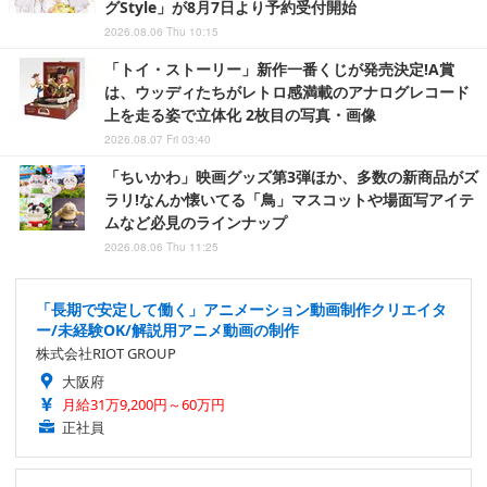
グStyle」が8月7日より予約受付開始
2026.08.06 Thu 10:15
「トイ・ストーリー」新作一番くじが発売決定!A賞
は、ウッディたちがレトロ感満載のアナログレコード
上を走る姿で立体化 2枚目の写真・画像
2026.08.07 Fri 03:40
「ちいかわ」映画グッズ第3弾ほか、多数の新商品がズ
ラリ!なんか懐いてる「鳥」マスコットや場面写アイテ
ムなど必見のラインナップ
2026.08.06 Thu 11:25
「長期で安定して働く」アニメーション動画制作クリエイタ
ー/未経験OK/解説用アニメ動画の制作
株式会社RIOT GROUP
大阪府
月給31万9,200円～60万円
正社員