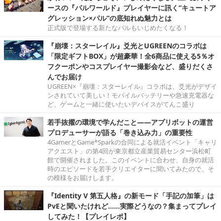
ースの『パルワールド』プレイヤーに訊く“キュートア
グレッション×パル”の底知れぬ魅力とは
正式版で登場する新たなパルもいじめたくなる！
『崩壊：スターレイル』爻光とUGREENのコラボは
「限定ギフトBOX」が超豪華！全6商品に使える5％オ
フクーポンやコスプレイヤー撮影会など、盛りだくさ
んでお届け
UGREEN×『崩壊：スターレイル』コラボは、爻光がデザイ
ンされていて美しい！モバイルバッテリーや急速充電器な
ど、ゲームと一緒に使いたいデバイスがてんこ盛り
若手抜擢の環境で学んだこと――アプリボットの運営
プロデューサーが語る「巻き込み力」の重要性
4GamerとGame*Sparkの合同による就活イベント「キャリ
アクエスト」の第4回が東京都立産業貿易センター浜松町
館で開催されました。このイベントに合わせ、自身の就活
時のエピソードを若手クリエイターに聞いてみたので、そ
の模様をお届けします。
『Identity V 第五人格』の新モード「手記の加筆」は
PvEと聞いたけれど……実際どうなの？集まってプレイ
してみた！【プレイレポ】