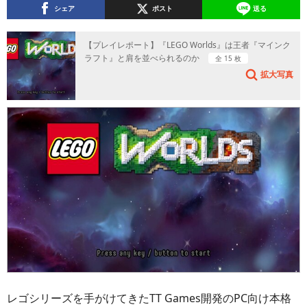
シェア
ポスト
送る
【プレイレポート】『LEGO Worlds』は王者『マインク
ラフト』と肩を並べられるのか
全 15 枚
拡大写真
レゴシリーズを手がけてきたTT Games開発のPC向け本格