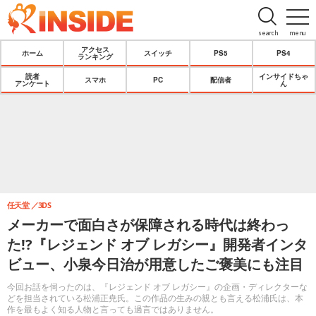
search
menu
アクセス
ホーム
スイッチ
PS5
PS4
ランキング
読者
インサイドちゃ
スマホ
PC
配信者
アンケート
ん
任天堂
3DS
メーカーで面白さが保障される時代は終わっ
た!?『レジェンド オブ レガシー』開発者インタ
ビュー、小泉今日治が用意したご褒美にも注目
今回お話を伺ったのは、『レジェンド オブ レガシー』の企画・ディレクターな
どを担当されている松浦正尭氏。この作品の生みの親とも言える松浦氏は、本
作を最もよく知る人物と言っても過言ではありません。