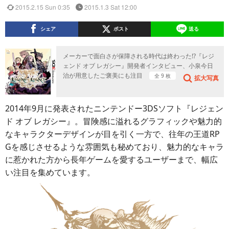
2015.2.15 Sun 0:35
2015.1.3 Sat 12:00
シェア
ポスト
送る
メーカーで面白さが保障される時代は終わった!?『レジ
ェンド オブ レガシー』開発者インタビュー、小泉今日
治が用意したご褒美にも注目
全 9 枚
拡大写真
2014年9月に発表されたニンテンドー3DSソフト『レジェン
ド オブ レガシー』。冒険感に溢れるグラフィックや魅力的
なキャラクターデザインが目を引く一方で、往年の王道RP
Gを感じさせるような雰囲気も秘めており、魅力的なキャラ
に惹かれた方から長年ゲームを愛するユーザーまで、幅広
い注目を集めています。