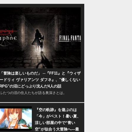
「冒険は楽しいものだ」 ─『FF11』と『ウィザ
ードリィ ヴァリアンツ ダフネ』、"優しくない
RPG"の沼にどっぷり沈んだ4人の話
ふたつの沼の住人たちが語る奥深さとは。
『空の軌跡』を遊ぶのは
「今」がベスト！暑い夏、
涼しい部屋の中で“青い
空”が似合う大冒険へ―最