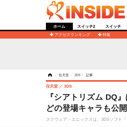
ホーム
スイッチ2
スイッチ
アクセスランキング
特集
ホーム
›
任天堂
›
3DS
›
記事
任天堂
3DS
『シアトリズム DQ
どの登場キャラも公
スクウェア・エニックスは、3DSソフト