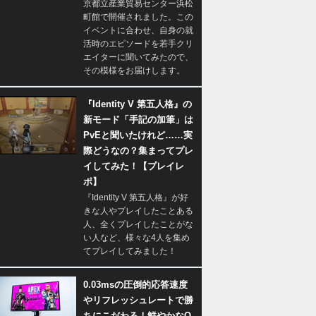
京都立産業貿易センター浜松
町館で開催されました。この
イベントに合わせ、自身の就
活時のエピソードを若手クリ
エイターに聞いてみたので、
その模様をお届けします。
『Identity V 第五人格』の
新モード「手記の加筆」は
PvEと聞いたけれど……実
際どうなの？集まってプレ
イしてみた！【プレイレ
ポ】
『Identity V 第五人格』が好
きな人やプレイしたことある
人、全くプレイしたことがな
い人など、様々な4人を集め
てプレイしてみました！
0.03msの圧倒的応答速度
やリフレッシュレートで勝
ちにこだわる！鮮やかなQ