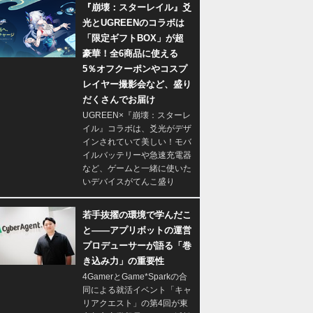
『崩壊：スターレイル』爻
光とUGREENのコラボは
「限定ギフトBOX」が超
豪華！全6商品に使える
5％オフクーポンやコスプ
レイヤー撮影会など、盛り
だくさんでお届け
UGREEN×『崩壊：スターレ
イル』コラボは、爻光がデザ
インされていて美しい！モバ
イルバッテリーや急速充電器
など、ゲームと一緒に使いた
いデバイスがてんこ盛り
若手抜擢の環境で学んだこ
と――アプリボットの運営
プロデューサーが語る「巻
き込み力」の重要性
4GamerとGame*Sparkの合
同による就活イベント「キャ
リアクエスト」の第4回が東