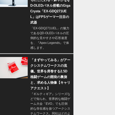
D-OLEDパネル搭載のGiga
Crysta「EX-GDQ271UE
L」はFPSゲーマー注目の
武器
「EX-GDQ271UEL」の魅力
であるQD-OLEDパネルの圧
倒的な見やすさや応答速度
を、『Apex Legends』で体
感します。
「まずやってみる」がアー
クシステムワークスの流
儀。世界を席巻する2.5D
格闘ゲームの開発の裏側
と、求める人物像【キャリ
アクエスト】
『ギルティギア』シリーズな
どで知られ、世界的な格闘ゲ
ーム大会「EVO」でも圧倒
的な存在感を放つアークシス
テムワークス。同社はどのよ