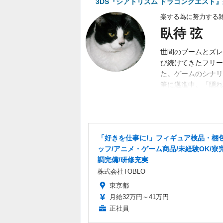
3DS『シアトリズム ドラゴンクエスト
楽する為に努力する
臥待 弦
世間のブームとズレ
び続けてきたフリー
た。ゲームのシナリ
筆に邁進中。「隠れ
目標。隙あらば、あ
く募集中。
「好きを仕事に!」フィギュア検品・梱
ッフ/アニメ・ゲーム商品/未経験OK/寮
調完備/研修充実
株式会社TOBLO
東京都
月給32万円～41万円
正社員