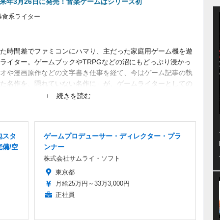
』来年3月26日に発売！音楽ゲームはシリーズ初
雑食系ライター
た時間差でファミコンにハマり、主だった家庭用ゲーム機を遊
ライター。ゲームブックやTRPGなどの沼にもどっぷり浸かっ
オや漫画原作などの文字書き仕事を経て、今はゲーム記事の執
た名作を、隠れていない名作に」が、ゲームライターとしての
まり知られていない作品にスポットを当てたがる。仕事は幅広
+ 続きを読む
包スタ
ゲームプロデューサー・ディレクター・プラ
完備/空
ンナー
株式会社サムライ・ソフト
東京都
月給25万円～33万3,000円
正社員