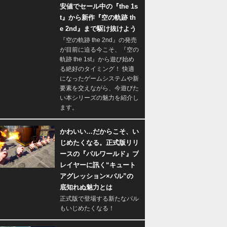
安値でセール中の『the 1s
t』から新作『空の軌跡 th
e 2nd』まで駆け抜けよう
『空の軌跡 the 2nd』の発売
が目前に迫る今こそ、『空の
軌跡 the 1st』から遊び始め
る絶好のタイミング！ 快適
になったゲームシステムや新
要素を交えながら、今遊びた
い本シリーズの魅力を紹介し
ます。
かわいい…だからこそ、い
じめたくなる。正式版リリ
ースの『パルワールド』プ
レイヤーに訊く“キュート
アグレッション×パル”の
底知れぬ魅力とは
正式版で登場する新たなパル
もいじめたくなる！