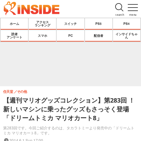
search
menu
アクセス
ホーム
スイッチ
PS5
PS4
ランキング
読者
インサイドちゃ
スマホ
PC
配信者
アンケート
ん
任天堂
その他
【週刊マリオグッズコレクション】第283回 ！
新しいマシンに乗ったグッズもさっそく登場
「ドリームトミカ マリオカート8」
第283回です。今回ご紹介するのは、タカラトミーより発売中の「ドリームト
ミカ マリオカート8」です。
2014.6.1 Sun 17:00