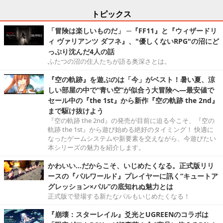
トピックス
「冒険は楽しいものだ」 ─『FF11』と『ウィザードリ
ィ ヴァリアンツ ダフネ』、"優しくないRPG"の沼にど
っぷり沈んだ4人の話
ふたつの沼の住人たちが語る奥深さとは。
『空の軌跡』を遊ぶのは「今」がベスト！暑い夏、涼
しい部屋の中で“青い空”が似合う大冒険へ―最安値で
セール中の『the 1st』から新作『空の軌跡 the 2nd』
まで駆け抜けよう
『空の軌跡 the 2nd』の発売が目前に迫る今こそ、『空の
軌跡 the 1st』から遊び始める絶好のタイミング！ 快適に
なったゲームシステムや新要素を交えながら、今遊びたい
本シリーズの魅力を紹介します。
かわいい…だからこそ、いじめたくなる。正式版リリ
ースの『パルワールド』プレイヤーに訊く“キュートア
グレッション×パル”の底知れぬ魅力とは
正式版で登場する新たなパルもいじめたくなる！
『崩壊：スターレイル』爻光とUGREENのコラボは