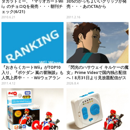
タカラトミー、『マリオカートWi
3DSのかっちょいいグリップが発
i』のチョロQを発売・・・朝刊チ
売・・・あのCTAから
ェック(6/21)
2010.6.21
2011.2.16
『おきらくカートWii』がTOP10
「閃光のハサウェイ キルケーの魔
入り、『ポケダン 嵐の冒険談』も
女」Prime Videoで国内独占配信
人気上昇中・・・Wiiウェアラン
へ！8月31日より見放題配信がス
キング(4/12)
タート
2011.4.12
2026.8.4