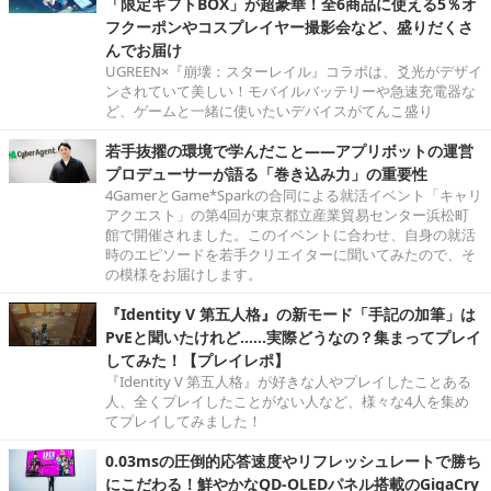
「限定ギフトBOX」が超豪華！全6商品に使える5％オ
フクーポンやコスプレイヤー撮影会など、盛りだくさ
んでお届け
UGREEN×『崩壊：スターレイル』コラボは、爻光がデザイ
ンされていて美しい！モバイルバッテリーや急速充電器な
ど、ゲームと一緒に使いたいデバイスがてんこ盛り
若手抜擢の環境で学んだこと――アプリボットの運営
プロデューサーが語る「巻き込み力」の重要性
4GamerとGame*Sparkの合同による就活イベント「キャリ
アクエスト」の第4回が東京都立産業貿易センター浜松町
館で開催されました。このイベントに合わせ、自身の就活
時のエピソードを若手クリエイターに聞いてみたので、そ
の模様をお届けします。
『Identity V 第五人格』の新モード「手記の加筆」は
PvEと聞いたけれど……実際どうなの？集まってプレイ
してみた！【プレイレポ】
『Identity V 第五人格』が好きな人やプレイしたことある
人、全くプレイしたことがない人など、様々な4人を集め
てプレイしてみました！
0.03msの圧倒的応答速度やリフレッシュレートで勝ち
にこだわる！鮮やかなQD-OLEDパネル搭載のGigaCry