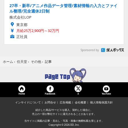
27卒・新卒/アニメ作品データ管理/素材情報の入力とファイ
ル整理/完全週休2日制
株式会社LOP
東京都
月給25万2,900円～32万円
正社員
Sponsored by
記事
ホーム
›
任天堂
›
その他
›
Home
Facebook
YouTube
X
インサイドについて
お問合せ
広告掲載
会社概要
個人情報保護方針
紹介した商品/サービスを購入、契約した場合に、
売上の一部が弊社サイトに還元されることがあります。
当サイトに掲載の記事・見出し・写真・画像の無断転載を禁じます。
Copyright © 2026 IID, Inc.