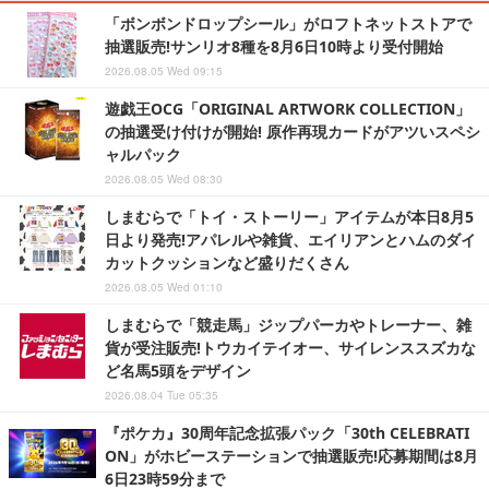
「ボンボンドロップシール」がロフトネットストアで
抽選販売!サンリオ8種を8月6日10時より受付開始
2026.08.05 Wed 09:15
遊戯王OCG「ORIGINAL ARTWORK COLLECTION」
の抽選受け付けが開始! 原作再現カードがアツいスペシ
ャルパック
2026.08.05 Wed 08:30
しまむらで「トイ・ストーリー」アイテムが本日8月5
日より発売!アパレルや雑貨、エイリアンとハムのダイ
カットクッションなど盛りだくさん
2026.08.05 Wed 01:10
しまむらで「競走馬」ジップパーカやトレーナー、雑
貨が受注販売!トウカイテイオー、サイレンススズカな
ど名馬5頭をデザイン
2026.08.04 Tue 05:35
『ポケカ』30周年記念拡張パック「30th CELEBRATI
ON」がホビーステーションで抽選販売!応募期間は8月
6日23時59分まで