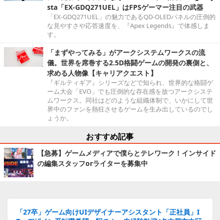
sta「EX-GDQ271UEL」はFPSゲーマー注目の武器
「EX-GDQ271UEL」の魅力であるQD-OLEDパネルの圧倒的
な見やすさや応答速度を、『Apex Legends』で体感しま
す。
「まずやってみる」がアークシステムワークスの流
儀。世界を席巻する2.5D格闘ゲームの開発の裏側と、
求める人物像【キャリアクエスト】
『ギルティギア』シリーズなどで知られ、世界的な格闘ゲ
ーム大会「EVO」でも圧倒的な存在感を放つアークシステ
ムワークス。同社はどのような組織体制で、いかにして世
界中のファンを熱狂させるゲームを生み出しているのでし
ょうか。
おすすめ記事
【急募】ゲームメディアで僕らとテレワーク！インサイド
の編集スタッフorライターを募集中
「27卒」ゲーム向けUIデザイナーアシスタント「正社員」I