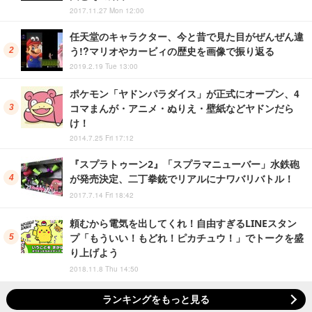
2017.11.27 Mon 12:00
任天堂のキャラクター、今と昔で見た目がぜんぜん違
う!?マリオやカービィの歴史を画像で振り返る
2019.2.19 Tue 13:00
ポケモン「ヤドンパラダイス」が正式にオープン、4
コマまんが・アニメ・ぬりえ・壁紙などヤドンだら
け！
2014.7.25 Fri 17:12
『スプラトゥーン2』「スプラマニューバー」水鉄砲
が発売決定、二丁拳銃でリアルにナワバリバトル！
2017.7.14 Fri 18:42
頼むから電気を出してくれ！自由すぎるLINEスタン
プ「もういい！もどれ！ピカチュウ！」でトークを盛
り上げよう
2018.11.8 Thu 14:50
ランキングをもっと見る