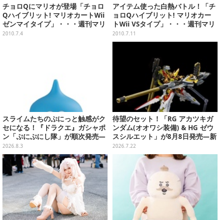
チョロQにマリオが登場「チョロ
アイテム使った白熱バトル！「チ
Qハイブリット! マリオカートWii
ョロQハイブリット! マリオカー
ゼンマイタイプ」・・・週刊マリ
トWii VSタイプ」・・・週刊マリ
オグッズコレクション第93回
オグッズコレクション第94回
2010.7.4
2010.7.11
スライムたちのぷにっと触感がク
待望のセット！「RG アカツキガ
セになる！『ドラクエ』ガシャポ
ンダム(オオワシ装備) & HG ゼウ
ン「ぷにぷにし隊」が順次発売―
スシルエット」が8月8日発売―新
全4種ではぐれメタルは固め
規造形の股関節強化パーツも付属
2026.8.3
2026.7.22