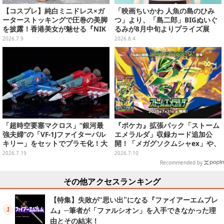
【コスプレ】純白ミニドレス×ガ
「映画ちいかわ 人魚の島のひみ
ーターストッキングで圧巻の美脚
つ」より、「島二郎」BIGぬいぐ
を披露！香港美女が魅せる『NIK
るみが8月中旬よりプライズ展
KE』アリスが小悪魔で可愛い【写
開！“味自慢”のエプロンはポケッ
2026.7.9
2026.8.4
真9枚】
ト付き
「超時空要塞マクロス」“銀河最
『ポケカ』拡張パック「ストーム
強夫婦”の「VF-1Jファイターバル
エメラルダ」収録カード追加公
キリー」をセットでプラモ化！大
開！「メガグソクムシャex」や、
気圏外仕様パイロットスーツフィ
2枚1組で使うスタジアムがさらに
2026.7.19
2026.7.10
ギュアなど付属
登場
Recommended by
その他アクセスランキング
【特集】失敗が“思い出”になる『ファイアーエムブレ
ム』─筆者が「ファルシオン」を入手できなかった理
由とその結末！