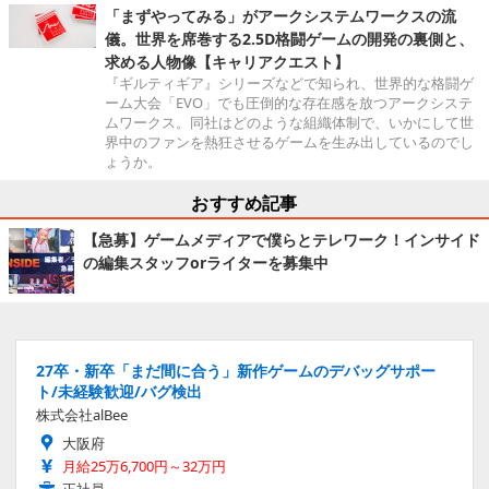
「まずやってみる」がアークシステムワークスの流
儀。世界を席巻する2.5D格闘ゲームの開発の裏側と、
求める人物像【キャリアクエスト】
『ギルティギア』シリーズなどで知られ、世界的な格闘ゲ
ーム大会「EVO」でも圧倒的な存在感を放つアークシステ
ムワークス。同社はどのような組織体制で、いかにして世
界中のファンを熱狂させるゲームを生み出しているのでし
ょうか。
おすすめ記事
【急募】ゲームメディアで僕らとテレワーク！インサイド
の編集スタッフorライターを募集中
27卒・新卒「まだ間に合う」新作ゲームのデバッグサポー
ト/未経験歓迎/バグ検出
株式会社alBee
大阪府
月給25万6,700円～32万円
正社員