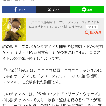
シェア
ポスト
送る
【ニコニコ超会議3】『フリーダムウォーズ』アイドル
による洗脳始まる、高い中毒性に注意せよ
全 6 枚
拡大写真
謎の動画「プロパガンダアイドル開発の顛末01 ～PV公開前
夜～」（以下「PV公開前夜」）が公開され早4日、つにア
イドルの開発が終了したようです。
「PV公開前夜」は、ニコニコ動画・ニコニコチャンネルに
て突如オープンした「フリーダムウォーズ中央論理機関チ
ャンネル」に投稿された動画です。
このチャンネルは、PS Vitaソフト『フリーダムウォーズ』
の応援チャンネルであり、原作・監修を務めるシフトが運
営。オープンと同時に公開された「PV公開前夜」では、ア