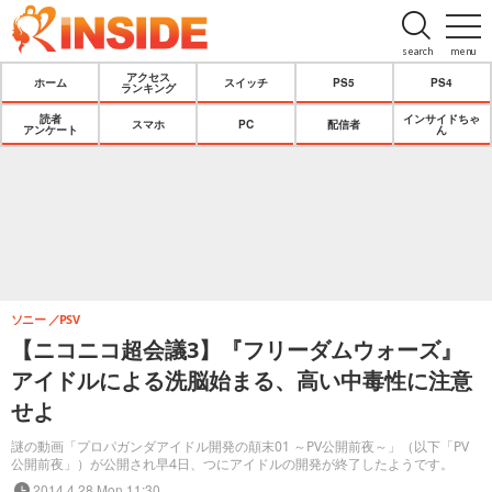
search
menu
アクセス
ホーム
スイッチ
PS5
PS4
ランキング
読者
インサイドちゃ
スマホ
PC
配信者
アンケート
ん
ソニー
PSV
【ニコニコ超会議3】『フリーダムウォーズ』
アイドルによる洗脳始まる、高い中毒性に注意
せよ
謎の動画「プロパガンダアイドル開発の顛末01 ～PV公開前夜～」（以下「PV
公開前夜」）が公開され早4日、つにアイドルの開発が終了したようです。
2014.4.28 Mon 11:30