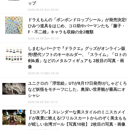
ップ
2026.08.09 Sun 09:30
ドラえもんの「ボンボンドロップシール」が発売決定!
ひみつ道具をはじめ、コロ助やパーマンたち「藤子・
F・不二雄」キャラも収録の全2種類
2026.08.09 Sun 05:15
しまむらパークで『ドラクエ』グッズがオンライン販
売!歴代ソフトのキーホルダー、「スライム」「ロトの
剣&盾」などのメタルフィギュアも 2枚目の写真・画
像
2026.08.10 Mon 05:45
ユニクロの「浮世絵」UTが8月17日発売!がしゃどくろ
など妖怪をモチーフにした、奥深い世界観が最高にオ
シャレ
2026.08.08 Sat 15:10
【コスプレ】スレンダーな美スタイルのミニスカメイ
ドが夜景に映える!フリルスカートからのぞく美太もも
が眩しい台湾ガール【写真10枚】 2枚目の写真・画像