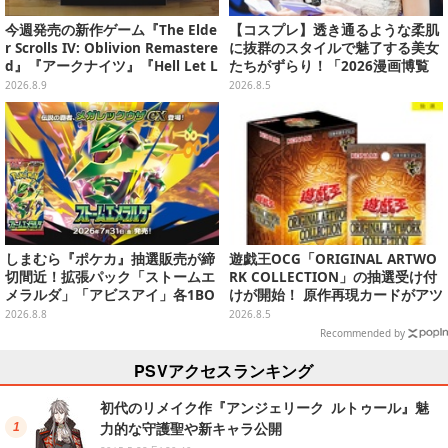
今週発売の新作ゲーム『The Elde
【コスプレ】透き通るような柔肌
r Scrolls IV: Oblivion Remastere
に抜群のスタイルで魅了する美女
d』『アークナイツ』『Hell Let L
たちがずらり！「2026漫画博覧
oose: Vietnam』他
会」美麗コンパニオンまとめ【画
2026.8.9
2026.8.5
像39枚】
しまむら『ポケカ』抽選販売が締
遊戯王OCG「ORIGINAL ARTWO
切間近！拡張パック「ストームエ
RK COLLECTION」の抽選受け付
メラルダ」「アビスアイ」各1BO
けが開始！ 原作再現カードがアツ
Xをラインナップ
いスペシャルパック
2026.8.8
2026.8.5
Recommended by
PSVアクセスランキング
初代のリメイク作『アンジェリーク ルトゥール』魅
力的な守護聖や新キャラ公開