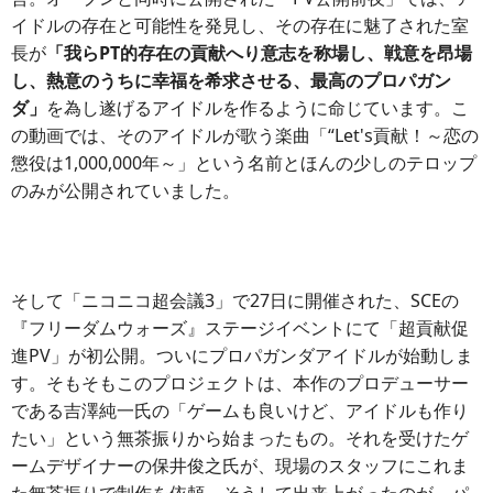
イドルの存在と可能性を発見し、その存在に魅了された室
長が
「我らPT的存在の貢献へり意志を称場し、戦意を昂場
し、熱意のうちに幸福を希求させる、最高のプロパガン
ダ」
を為し遂げるアイドルを作るように命じています。こ
の動画では、そのアイドルが歌う楽曲「“Let's貢献！～恋の
懲役は1,000,000年～」という名前とほんの少しのテロップ
のみが公開されていました。
そして「ニコニコ超会議3」で27日に開催された、SCEの
『フリーダムウォーズ』ステージイベントにて「超貢献促
進PV」が初公開。ついにプロパガンダアイドルが始動しま
す。そもそもこのプロジェクトは、本作のプロデューサー
である吉澤純一氏の「ゲームも良いけど、アイドルも作り
たい」という無茶振りから始まったもの。それを受けたゲ
ームデザイナーの保井俊之氏が、現場のスタッフにこれま