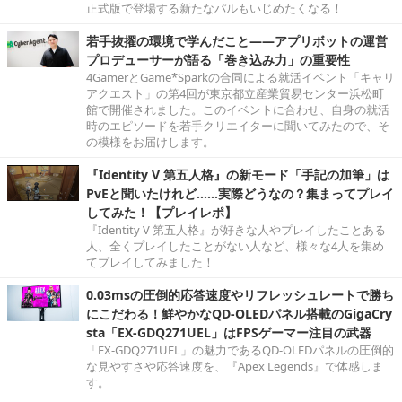
正式版で登場する新たなパルもいじめたくなる！
若手抜擢の環境で学んだこと――アプリボットの運営
プロデューサーが語る「巻き込み力」の重要性
4GamerとGame*Sparkの合同による就活イベント「キャリ
アクエスト」の第4回が東京都立産業貿易センター浜松町
館で開催されました。このイベントに合わせ、自身の就活
時のエピソードを若手クリエイターに聞いてみたので、そ
の模様をお届けします。
『Identity V 第五人格』の新モード「手記の加筆」は
PvEと聞いたけれど……実際どうなの？集まってプレイ
してみた！【プレイレポ】
『Identity V 第五人格』が好きな人やプレイしたことある
人、全くプレイしたことがない人など、様々な4人を集め
てプレイしてみました！
0.03msの圧倒的応答速度やリフレッシュレートで勝ち
にこだわる！鮮やかなQD-OLEDパネル搭載のGigaCry
sta「EX-GDQ271UEL」はFPSゲーマー注目の武器
「EX-GDQ271UEL」の魅力であるQD-OLEDパネルの圧倒的
な見やすさや応答速度を、『Apex Legends』で体感しま
す。