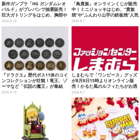
新作ガンプラ「HG ガンダムレオ
「鳥貴族」オンラインくじが販売
パルド」がプレバンで抽選販売！
中！ミニジョッキはじめ、“貴族
巨大ガトリングをはじめ、胸部や
焼”や”ふんわり山芋の鉄板焼”人気
肩にも武装搭載の重火力モビルス
メニューTシャツなどラインナッ
2026.8.10
2026.8.7
ーツ
プ
『ドラクエ』歴代ボス11体のコイ
しまむらで「ワンピース」グッズ
ンコレクションが壮観！竜王、ゾ
が8月8日15時よりオンライン販
ーマなど「伝説の魔王」が集結
売！かるた風のルフィたちがお洒
落なバッグや、チョッパーが可愛
2026.8.10
2026.8.7
いサンダルも