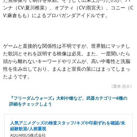
た無茶振りで制作を依頼。そうして出来上がったのが、パ
ンナ（CV:夏川椎菜）、オプティ（CV:雨宮天）、コニー（C
V:麻倉もも）によるプロパガンダアイドルです。
ゲームと直接的な関係性は不明ですが、世界観にマッチし
た歌詞とそれを説明する映像は必見。また、一度聞いたら
頭から離れないキーワードやリズムが、高い中毒性と洗脳
性を生み出しており、まんまと室長の策にはまってしまっ
たようです。
《栗本 浩大》
『フリーダムウォーズ』大剣や槍など、武器カテゴリー6種の
詳細をチェックしよう
人気アニメグッズの検査スタッフ/キズや印刷ずれを確認/未
経験歓迎/人柄重視
AQUARIUS株式会社