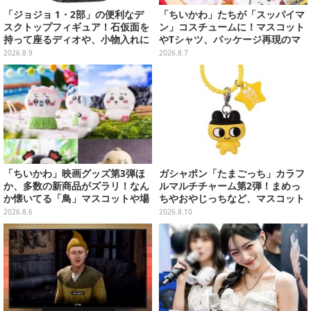
「ジョジョ 1・2部」の便利なデ
「ちいかわ」たちが「スッパイマ
スクトップフィギュア！石仮面を
ン」コスチュームに！マスコット
持って座るディオや、小物入れに
やTシャツ、パッケージ再現のマ
なるツェペリなどズラリ
グネットなど全5アイテム
2026.8.9
2026.8.7
「ちいかわ」映画グッズ第3弾ほ
ガシャポン「たまごっち」カラフ
か、多数の新商品がズラリ！なん
ルマルチチャーム第2弾！まめっ
か懐いてる「鳥」マスコットや場
ちやおやじっちなど、マスコット
面写アイテムなど必見のラインナ
＆バンドの色がリンクした全6種
2026.8.6
2026.8.10
ップ