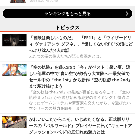
2015.5.22 Fri 20:40
ランキングをもっと見る
トピックス
「冒険は楽しいものだ」 ─『FF11』と『ウィザードリ
ィ ヴァリアンツ ダフネ』、"優しくないRPG"の沼にど
っぷり沈んだ4人の話
ふたつの沼の住人たちが語る奥深さとは。
『空の軌跡』を遊ぶのは「今」がベスト！暑い夏、涼
しい部屋の中で“青い空”が似合う大冒険へ―最安値で
セール中の『the 1st』から新作『空の軌跡 the 2nd』
まで駆け抜けよう
『空の軌跡 the 2nd』の発売が目前に迫る今こそ、『空の
軌跡 the 1st』から遊び始める絶好のタイミング！ 快適に
なったゲームシステムや新要素を交えながら、今遊びたい
本シリーズの魅力を紹介します。
かわいい…だからこそ、いじめたくなる。正式版リリ
ースの『パルワールド』プレイヤーに訊く“キュートア
グレッション×パル”の底知れぬ魅力とは