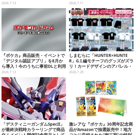
色SP」のゾロ、ヤマトなど28枚も
ION」と「エーフィ・ブラッキー
2026.7.13
2026.7.11
の新カード一挙公開
セット」が対象
『ポケカ』商品販売・イベントで
しまむらに「HUNTER×HUNTE
「デジタル認証アプリ」を8月か
R」G.I.編モチーフのグッズがズラ
ら導入！今のうちに事前DLと利用
リ！カードデザインのアパレル・
登録をお願い
雑貨、ゴレイヌの「オレが3人分
2026.7.13
2026.7.29
になる…」も
「デスティニーガンダムSpecII」
激レアな『ポケカ』30周年記念商
が最終決戦時カラーリングで商品
品がAmazonで抽選販売中！地方