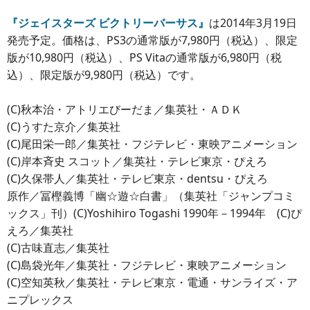
『ジェイスターズ ビクトリーバーサス』
は2014年3月19日
発売予定。価格は、PS3の通常版が7,980円（税込）、限定
版が10,980円（税込）、PS Vitaの通常版が6,980円（税
込）、限定版が9,980円（税込）です。
(C)秋本治・アトリエびーだま／集英社・ＡＤＫ
(C)うすた京介／集英社
(C)尾田栄一郎／集英社・フジテレビ・東映アニメーション
(C)岸本斉史 スコット／集英社・テレビ東京・ぴえろ
(C)久保帯人／集英社・テレビ東京・dentsu・ぴえろ
原作／冨樫義博「幽☆遊☆白書」（集英社「ジャンプコミ
ックス」刊）(C)Yoshihiro Togashi 1990年－1994年 (C)ぴ
えろ／集英社
(C)古味直志／集英社
(C)島袋光年／集英社・フジテレビ・東映アニメーション
(C)空知英秋／集英社・テレビ東京・電通・サンライズ・ア
ニプレックス