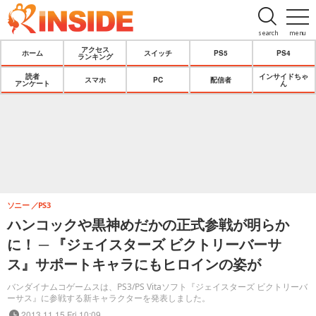
search
menu
アクセス
ホーム
スイッチ
PS5
PS4
ランキング
読者
インサイドちゃ
スマホ
PC
配信者
アンケート
ん
ソニー
PS3
ハンコックや黒神めだかの正式参戦が明らか
に！ ─ 『ジェイスターズ ビクトリーバーサ
ス』サポートキャラにもヒロインの姿が
バンダイナムコゲームスは、PS3/PS Vitaソフト『ジェイスターズ ビクトリーバ
ーサス』に参戦する新キャラクターを発表しました。
2013.11.15 Fri 10:09