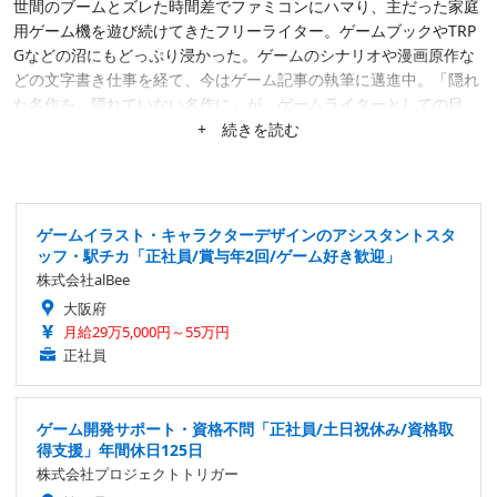
世間のブームとズレた時間差でファミコンにハマり、主だった家庭
用ゲーム機を遊び続けてきたフリーライター。ゲームブックやTRP
Gなどの沼にもどっぷり浸かった。ゲームのシナリオや漫画原作な
どの文字書き仕事を経て、今はゲーム記事の執筆に邁進中。「隠れ
た名作を、隠れていない名作に」が、ゲームライターとしての目
標。隙あらば、あまり知られていない作品にスポットを当てたが
+ 続きを読む
る。仕事は幅広く募集中。
ゲームイラスト・キャラクターデザインのアシスタントスタ
ッフ・駅チカ「正社員/賞与年2回/ゲーム好き歓迎」
株式会社alBee
大阪府
月給29万5,000円～55万円
正社員
ゲーム開発サポート・資格不問「正社員/土日祝休み/資格取
得支援」年間休日125日
株式会社プロジェクトトリガー