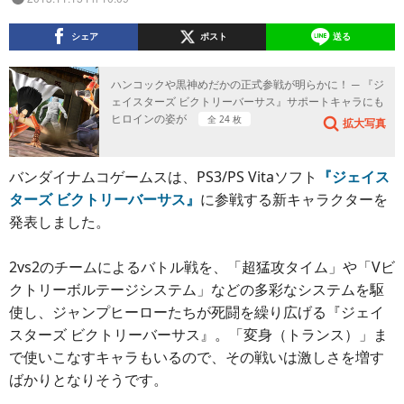
シェア
ポスト
送る
ハンコックや黒神めだかの正式参戦が明らかに！ ─ 『ジ
ェイスターズ ビクトリーバーサス』サポートキャラにも
ヒロインの姿が
全 24 枚
拡大写真
バンダイナムコゲームスは、PS3/PS Vitaソフト
『ジェイス
ターズ ビクトリーバーサス』
に参戦する新キャラクターを
発表しました。
2vs2のチームによるバトル戦を、「超猛攻タイム」や「Vビ
クトリーボルテージシステム」などの多彩なシステムを駆
使し、ジャンプヒーローたちが死闘を繰り広げる『ジェイ
スターズ ビクトリーバーサス』。「変身（トランス）」ま
で使いこなすキャラもいるので、その戦いは激しさを増す
ばかりとなりそうです。