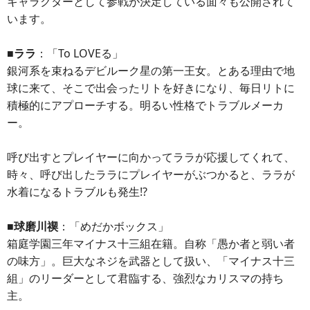
キャラクターとして参戦が決定している面々も公開されて
います。
■ララ
：「To LOVEる」
銀河系を束ねるデビルーク星の第一王女。とある理由で地
球に来て、そこで出会ったリトを好きになり、毎日リトに
積極的にアプローチする。明るい性格でトラブルメーカ
ー。
呼び出すとプレイヤーに向かってララが応援してくれて、
時々、呼び出したララにプレイヤーがぶつかると、ララが
水着になるトラブルも発生!?
■球磨川禊
：「めだかボックス」
箱庭学園三年マイナス十三組在籍。自称「愚か者と弱い者
の味方」。巨大なネジを武器として扱い、「マイナス十三
組」のリーダーとして君臨する、強烈なカリスマの持ち
主。