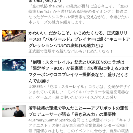
まで駆け抜けよう
『空の軌跡 the 2nd』の発売が目前に迫る今こそ、『空の
軌跡 the 1st』から遊び始める絶好のタイミング！ 快適に
なったゲームシステムや新要素を交えながら、今遊びたい
本シリーズの魅力を紹介します。
かわいい…だからこそ、いじめたくなる。正式版リリ
ースの『パルワールド』プレイヤーに訊く“キュートア
グレッション×パル”の底知れぬ魅力とは
正式版で登場する新たなパルもいじめたくなる！
『崩壊：スターレイル』爻光とUGREENのコラボは
「限定ギフトBOX」が超豪華！全6商品に使える5％オ
フクーポンやコスプレイヤー撮影会など、盛りだくさ
んでお届け
UGREEN×『崩壊：スターレイル』コラボは、爻光がデザイ
ンされていて美しい！モバイルバッテリーや急速充電器な
ど、ゲームと一緒に使いたいデバイスがてんこ盛り
若手抜擢の環境で学んだこと――アプリボットの運営
プロデューサーが語る「巻き込み力」の重要性
4GamerとGame*Sparkの合同による就活イベント「キャリ
アクエスト」の第4回が東京都立産業貿易センター浜松町
館で開催されました。このイベントに合わせ、自身の就活