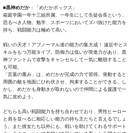
■黒神めだか
：「めだかボックス」
箱庭学園一年十三組所属、一年生にして生徒会長という、
恐るべき人物。勉学、スポーツにおいてズバ抜けた能力を
持ち、戦闘能力は極めて高い。
戦いの天才！アブノーマル達の能力の集大成！ 遠近中とス
キルをもつ万能タイプ。防御力は低いが突進力があり、黒
神ファントムで攻撃をキャンセルして一気に離脱すること
も可能。
「言葉の重み」は、めだかが完成の力で習得。発動すると
周囲の敵を地面にひれ伏させ、拘束することができる。し
かし、めだかも身動きが取れないので仲間による援護で一
気に攻めよう。
どちらも高い戦闘能力を持ち合わせており、男性ヒーロー
と肩を並べるに相応しい能力の持ち主たちと言えるでしょ
う。また彼女たち以外にも、戦いを助けてくれるサポート