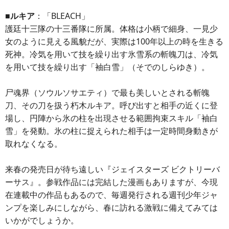
■ルキア
：「BLEACH」
護廷十三隊の十三番隊に所属。体格は小柄で細身、一見少
女のように見える風貌だが、実際は100年以上の時を生きる
死神。冷気を用いて技を繰り出す氷雪系の斬魄刀は、冷気
を用いて技を繰り出す「袖白雪」（そでのしらゆき）。
尸魂界（ソウルソサエティ）で最も美しいとされる斬魄
刀、その刀を扱う朽木ルキア。呼び出すと相手の近くに登
場し、円陣から氷の柱を出現させる範囲拘束スキル「袖白
雪」を発動。氷の柱に捉えられた相手は一定時間身動きが
取れなくなる。
来春の発売日が待ち遠しい『ジェイスターズ ビクトリーバ
ーサス』。参戦作品には完結した漫画もありますが、今現
在連載中の作品もあるので、毎週発行される週刊少年ジャ
ンプを楽しみにしながら、春に訪れる激戦に備えてみては
いかがでしょうか。