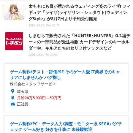
太ももにも目が惹かれるウェディング姿のライザ! フィ
ギュア「ライザ(ライザリン・シュタウト)ウェディン
グStyle」が8月7日より予約受付開始
2026.08.06 Thu 10:15
しまむらで販売された「HUNTER×HUNTER」G.I.編テ
ーマの一部商品が受注再販!カードデザインのキーホル
ダーや、キルアたちのセリフ付ソックスなど
2026.08.07 Fri 02:00
ゲーム制作/テスト・評価/SE そのゲーム愛 IT業界でのキャ
リアにしませんか バグ探し
株式会社スタッフサービス
埼玉県
月給24万5,000円～50万円
正社員
ゲーム制作/PC・データ入力/調査・モニター系 SEGAバグチ
ェック ゲーム好き 好きを仕事に 未経験歓迎