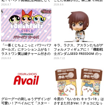
化！イベント開催記念商品として
ごとに収録された“御三家”の特別
METAL ROBOT魂に新登場
カード
2026.8.7
2026.8.6
「一番くじちょこっと パワーパフ
キラ、ラクス、アスランたちがデ
ガールズ」にテンション上がる！
フォルメフィギュアに！「機動戦
ラストワン賞は鍵チャーム付きの
士ガンダムSEED FREEDOM のっ
シール帳スペシャルセット
かるんです♪」予約締切間近
2026.8.8
2026.7.22
グローグーの刺しゅうデザインが
今度の「ちいかわ キャラパキ」は
可愛い！アベイルにて「スター・
さすまた付きVer.！チョコになっ