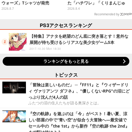
ウォーズ」Tシャツが発売
た「ハチワレ」「くりまんじゅ
う」たちも可愛い全8種
2026.8.7
2026.8.4
Recommended by
PS3アクセスランキング
【特集】アナタを絶望のどん底に突き落とす！意外な
展開が待ち受けるシリアスな美少女ゲーム5本
2017.10.30 Mon 18:30
ランキングをもっと見る
トピックス
「冒険は楽しいものだ」 ─『FF11』と『ウィザードリ
ィ ヴァリアンツ ダフネ』、"優しくないRPG"の沼にど
っぷり沈んだ4人の話
ふたつの沼の住人たちが語る奥深さとは。
『空の軌跡』を遊ぶのは「今」がベスト！暑い夏、涼
しい部屋の中で“青い空”が似合う大冒険へ―最安値で
セール中の『the 1st』から新作『空の軌跡 the 2nd』