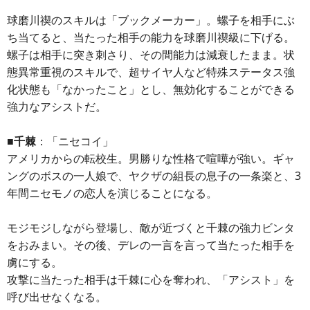
球磨川禊のスキルは「ブックメーカー」。螺子を相手にぶ
ち当てると、当たった相手の能力を球磨川禊級に下げる。
螺子は相手に突き刺さり、その間能力は減衰したまま。状
態異常重視のスキルで、超サイヤ人など特殊ステータス強
化状態も「なかったこと」とし、無効化することができる
強力なアシストだ。
■千棘
：「ニセコイ」
アメリカからの転校生。男勝りな性格で喧嘩が強い。ギャ
ングのボスの一人娘で、ヤクザの組長の息子の一条楽と、3
年間ニセモノの恋人を演じることになる。
モジモジしながら登場し、敵が近づくと千棘の強力ビンタ
をおみまい。その後、デレの一言を言って当たった相手を
虜にする。
攻撃に当たった相手は千棘に心を奪われ、「アシスト」を
呼び出せなくなる。