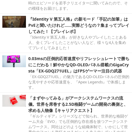
時のエピソードを若手クリエイターに聞いてみたので、そ
の模様をお届けします。
『Identity V 第五人格』の新モード「手記の加筆」は
PvEと聞いたけれど……実際どうなの？集まってプレイ
してみた！【プレイレポ】
『Identity V 第五人格』が好きな人やプレイしたことある
人、全くプレイしたことがない人など、様々な4人を集め
てプレイしてみました！
0.03msの圧倒的応答速度やリフレッシュレートで勝ち
にこだわる！鮮やかなQD-OLEDパネル搭載のGigaCry
sta「EX-GDQ271UEL」はFPSゲーマー注目の武器
「EX-GDQ271UEL」の魅力であるQD-OLEDパネルの圧倒的
な見やすさや応答速度を、『Apex Legends』で体感しま
す。
「まずやってみる」がアークシステムワークスの流
儀。世界を席巻する2.5D格闘ゲームの開発の裏側と、
求める人物像【キャリアクエスト】
『ギルティギア』シリーズなどで知られ、世界的な格闘ゲ
ーム大会「EVO」でも圧倒的な存在感を放つアークシステ
ムワークス。同社はどのような組織体制で、いかにして世
界中のファンを熱狂させるゲームを生み出しているのでし