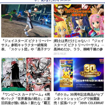
『ジェイスターズ ビクトリーバー
J戦士は男だけじゃない！『ジェイ
サス』参戦キャラクター続報発
スターズ ビクトリーバーサス』 ─
表、「スケット団」や「黒子テツ
黒神めだか、ララ、桐崎千棘の参
ヤ」が登場
戦決定
2013.10.21
『ワンピース カードゲーム』4周
『ポケカ』30周年記念商品がセブ
年パック「世界最強の戦士」に新
ンネットショッピングで抽選販
旧四皇が揃い踏み！新たな「覇王
売！拡張パック「30th CELEBRAT