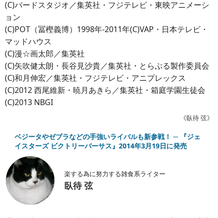
(C)バードスタジオ／集英社・フジテレビ・東映アニメーシ
ョン
(C)POT（冨樫義博）1998年-2011年(C)VAP・日本テレビ・
マッドハウス
(C)漫☆画太郎／集英社
(C)矢吹健太朗・長谷見沙貴／集英社・とらぶる製作委員会
(C)和月伸宏／集英社・フジテレビ・アニプレックス
(C)2012 西尾維新・暁月あきら／集英社・箱庭学園生徒会
(C)2013 NBGI
《臥待 弦》
ベジータやゼブラなどの手強いライバルも新参戦！ ─ 『ジェ
イスターズ ビクトリーバーサス』2014年3月19日に発売
楽する為に努力する雑食系ライター
臥待 弦