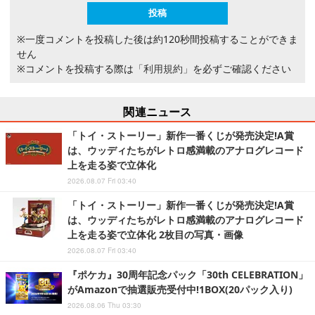
※一度コメントを投稿した後は約120秒間投稿することができま
せん
※コメントを投稿する際は
「利用規約」
を必ずご確認ください
関連ニュース
「トイ・ストーリー」新作一番くじが発売決定!A賞
は、ウッディたちがレトロ感満載のアナログレコード
上を走る姿で立体化
2026.08.07 Fri 03:40
「トイ・ストーリー」新作一番くじが発売決定!A賞
は、ウッディたちがレトロ感満載のアナログレコード
上を走る姿で立体化 2枚目の写真・画像
2026.08.07 Fri 03:40
『ポケカ』30周年記念パック「30th CELEBRATION」
がAmazonで抽選販売受付中!1BOX(20パック入り)
2026.08.06 Thu 03:30