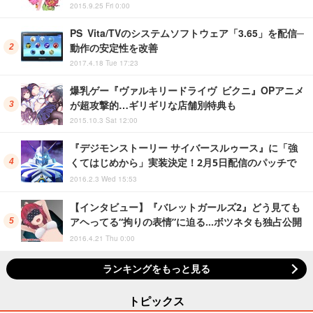
2015.9.25 Fri 0:00
PS Vita/TVのシステムソフトウェア「3.65」を配信─
動作の安定性を改善
2017.4.18 Tue 17:23
爆乳ゲー『ヴァルキリードライヴ ビクニ』OPアニメ
が超攻撃的…ギリギリな店舗別特典も
2015.10.3 Sat 12:00
『デジモンストーリー サイバースルゥース』に「強
くてはじめから」実装決定！2月5日配信のパッチで
2016.2.3 Wed 15:53
【インタビュー】『バレットガールズ2』どう見ても
アヘってる“拘りの表情”に迫る…ボツネタも独占公開
2016.4.21 Thu 0:00
ランキングをもっと見る
トピックス