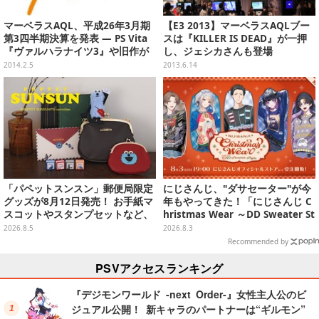
マーベラスAQL、平成26年3月期
【E3 2013】マーベラスAQLブー
第3四半期決算を発表 ― PS Vita
スは『KILLER IS DEAD』が一押
『ヴァルハラナイツ3』や旧作が
し、ジェシカさんも登場
好調に推移
2014.2.5
2013.6.14
「パペットスンスン」郵便局限定
にじさんじ、"ダサセーター"が今
グッズが8月12日発売！ お手紙マ
年もやってきた！「にじさんじ C
スコットやスタンプセットなど、
hristmas Wear ～DD Sweater St
可愛すぎる全5アイテムがライン
yle～」グッズが受注販売へ―狂
2026.8.5
2026.8.3
ナップ
蘭メロコも「何からツッコめばい
Recommended by
い」と困惑
PSVアクセスランキング
『デジモンワールド -next Order-』女性主人公のビ
ジュアル公開！ 新キャラのパートナーは“ギルモン”