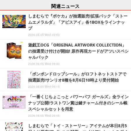
関連ニュース
しまむらで『ポケカ』が抽選販売!拡張パック「ストー
ムエメラルダ」「アビスアイ」各1BOXをラインナッ
プ
2026.08.05 Wed 05:00
遊戯王OCG「ORIGINAL ARTWORK COLLECTION」
の抽選受け付けが開始! 原作再現カードがアツいスペシ
ャルパック
2026.08.05 Wed 08:30
「ボンボンドロップシール」がロフトネットストアで
抽選販売!サンリオ8種を8月6日10時より受付開始
2026.08.05 Wed 09:15
「一番くじちょこっと パワーパフ ガールズ」全ライン
ナップ公開!ラストワン賞は鍵チャーム付きのシール帳
スペシャルセットを用意
2026.08.05 Wed 09:45
しまむらで「トイ・ストーリー」アイテムが本日8月5