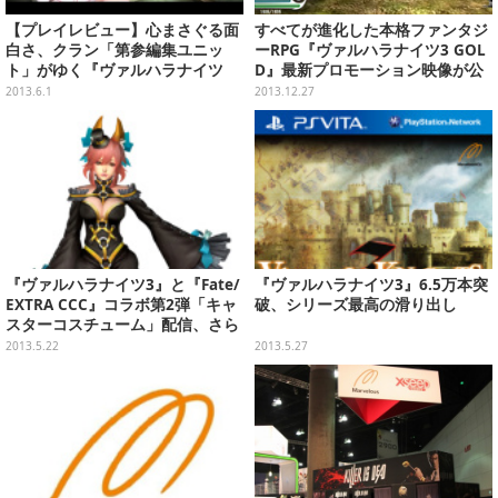
【プレイレビュー】心まさぐる面
すべてが進化した本格ファンタジ
白さ、クラン「第参編集ユニッ
ーRPG『ヴァルハラナイツ3 GOL
ト」がゆく『ヴァルハラナイツ
D』最新プロモーション映像が公
3』
開
2013.6.1
2013.12.27
『ヴァルハラナイツ3』と『Fate/
『ヴァルハラナイツ3』6.5万本突
EXTRA CCC』コラボ第2弾「キャ
破、シリーズ最高の滑り出し
スターコスチューム」配信、さら
なるやりこみ要素も公開
2013.5.22
2013.5.27