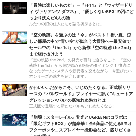
「冒険は楽しいものだ」 ─『FF11』と『ウィザードリ
ィ ヴァリアンツ ダフネ』、"優しくないRPG"の沼にど
っぷり沈んだ4人の話
ふたつの沼の住人たちが語る奥深さとは。
『空の軌跡』を遊ぶのは「今」がベスト！暑い夏、涼
しい部屋の中で“青い空”が似合う大冒険へ―最安値で
セール中の『the 1st』から新作『空の軌跡 the 2nd』
まで駆け抜けよう
『空の軌跡 the 2nd』の発売が目前に迫る今こそ、『空の
軌跡 the 1st』から遊び始める絶好のタイミング！ 快適に
なったゲームシステムや新要素を交えながら、今遊びたい
本シリーズの魅力を紹介します。
かわいい…だからこそ、いじめたくなる。正式版リリ
ースの『パルワールド』プレイヤーに訊く“キュートア
グレッション×パル”の底知れぬ魅力とは
正式版で登場する新たなパルもいじめたくなる！
『崩壊：スターレイル』爻光とUGREENのコラボは
「限定ギフトBOX」が超豪華！全6商品に使える5％オ
フクーポンやコスプレイヤー撮影会など、盛りだくさ