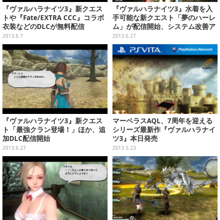
『ヴァルハラナイツ3』新クエス
『ヴァルハラナイツ3』水着を入
トや『Fate/EXTRA CCC』コラボ
手可能な新クエスト「夢のハーレ
衣装などのDLCが無料配信
ム」が配信開始、システム改善ア
ップデートも
2013.6.7
2013.6.27
『ヴァルハラナイツ3』新クエス
マーベラスAQL、7周年を迎える
ト「最強クラン登場！」ほか、追
シリーズ最新作『ヴァルハラナイ
加DLC配信開始
ツ3』本日発売
2013.6.27
2013.5.23