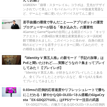
んでお届け
UGREEN×『崩壊：スターレイル』コラボは、爻光がデザイ
ンされていて美しい！モバイルバッテリーや急速充電器な
ど、ゲームと一緒に使いたいデバイスがてんこ盛り
若手抜擢の環境で学んだこと――アプリボットの運営
プロデューサーが語る「巻き込み力」の重要性
4GamerとGame*Sparkの合同による就活イベント「キャリ
アクエスト」の第4回が東京都立産業貿易センター浜松町
館で開催されました。このイベントに合わせ、自身の就活
時のエピソードを若手クリエイターに聞いてみたので、そ
の模様をお届けします。
『Identity V 第五人格』の新モード「手記の加筆」は
PvEと聞いたけれど……実際どうなの？集まってプレイ
してみた！【プレイレポ】
『Identity V 第五人格』が好きな人やプレイしたことある
人、全くプレイしたことがない人など、様々な4人を集め
てプレイしてみました！
0.03msの圧倒的応答速度やリフレッシュレートで勝ち
にこだわる！鮮やかなQD-OLEDパネル搭載のGigaCry
sta「EX-GDQ271UEL」はFPSゲーマー注目の武器
「EX-GDQ271UEL」の魅力であるQD-OLEDパネルの圧倒的