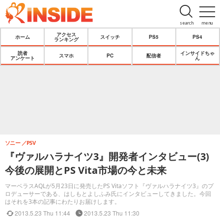
search
menu
アクセス
ホーム
スイッチ
PS5
PS4
ランキング
読者
インサイドちゃ
スマホ
PC
配信者
アンケート
ん
ソニー
PSV
『ヴァルハラナイツ3』開発者インタビュー(3)
今後の展開とPS Vita市場の今と未来
マーベラスAQLが5月23日に発売したPS Vitaソフト『ヴァルハラナイツ3』のプ
ロデューサーである、はしもとよしふみ氏にインタビューしてきました。今回
はそれを3本の記事にわたりお届けします。
2013.5.23 Thu 11:44
2013.5.23 Thu 11:30