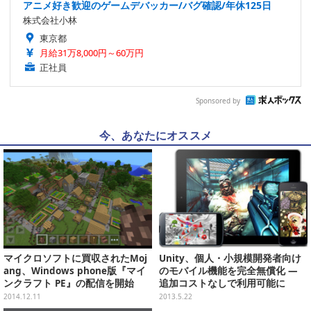
アニメ好き歓迎のゲームデバッカー/バグ確認/年休125日
株式会社小林
東京都
月給31万8,000円～60万円
正社員
Sponsored by
今、あなたにオススメ
マイクロソフトに買収されたMoj
Unity、個人・小規模開発者向け
ang、Windows phone版『マイ
のモバイル機能を完全無償化 ―
ンクラフト PE』の配信を開始
追加コストなしで利用可能に
2014.12.11
2013.5.22