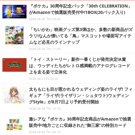
『ポケカ』30周年記念パック「30th CELEBRATION」
がAmazonで抽選販売受付中!1BOX(20パック入り)
2026.08.06 Thu 03:30
「ちいかわ」映画グッズ第3弾ほか、多数の新商品がズ
ラリ!なんか懐いてる「鳥」マスコットや場面写アイテ
ムなど必見のラインナップ
2026.08.06 Thu 11:25
「トイ・ストーリー」新作一番くじが発売決定!A賞
は、ウッディたちがレトロ感満載のアナログレコード
上を走る姿で立体化
2026.08.07 Fri 03:40
太ももにも目が惹かれるウェディング姿のライザ! フィ
ギュア「ライザ(ライザリン・シュタウト)ウェディン
グStyle」が8月7日より予約受付開始
2026.08.06 Thu 10:15
激レアな『ポケカ』30周年記念商品がAmazonで抽選
販売中!地方ごとに収録された“御三家”の特別カード
2026.08.06 Thu 05:15