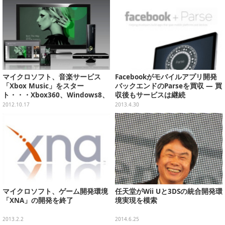
マイクロソフト、音楽サービス
Facebookがモバイルアプリ開発
「Xbox Music」をスター
バックエンドのParseを買収 ― 買
ト・・・Xbox360、Windows8、
収後もサービスは継続
Windows Phoneで
2012.10.17
2013.4.30
マイクロソフト、ゲーム開発環境
任天堂がWii Uと3DSの統合開発環
「XNA」の開発を終了
境実現を模索
2013.2.2
2014.6.25