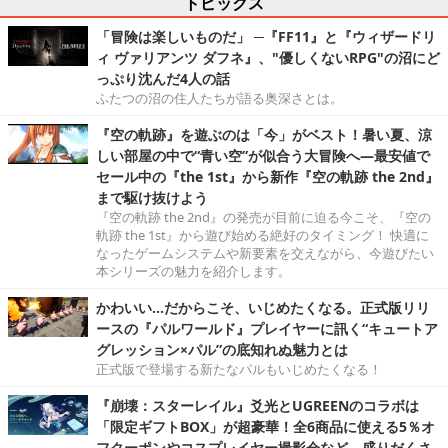
トピックス
「冒険は楽しいものだ」 ─『FF11』と『ウィザードリ
ィ ヴァリアンツ ダフネ』、"優しくないRPG"の沼にど
っぷり沈んだ4人の話
ふたつの沼の住人たちが語る奥深さとは。
『空の軌跡』を遊ぶのは「今」がベスト！暑い夏、涼
しい部屋の中で“青い空”が似合う大冒険へ―最安値で
セール中の『the 1st』から新作『空の軌跡 the 2nd』
まで駆け抜けよう
『空の軌跡 the 2nd』の発売が目前に迫る今こそ、『空の
軌跡 the 1st』から遊び始める絶好のタイミング！ 快適に
なったゲームシステムや新要素を交えながら、今遊びたい
本シリーズの魅力を紹介します。
かわいい…だからこそ、いじめたくなる。正式版リリ
ースの『パルワールド』プレイヤーに訊く“キュートア
グレッション×パル”の底知れぬ魅力とは
正式版で登場する新たなパルもいじめたくなる！
『崩壊：スターレイル』爻光とUGREENのコラボは
「限定ギフトBOX」が超豪華！全6商品に使える5％オ
フクーポンやコスプレイヤー撮影会など、盛りだくさ