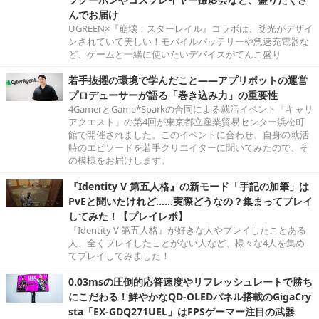
んでお届け
UGREEN×『崩壊：スターレイル』コラボは、爻光がデザイ
ンされていて美しい！モバイルバッテリーや急速充電器な
ど、ゲームと一緒に使いたいデバイスがてんこ盛り
若手抜擢の環境で学んだこと――アプリボットの運営
プロデューサーが語る「巻き込み力」の重要性
4GamerとGame*Sparkの合同による就活イベント「キャリ
アクエスト」の第4回が東京都立産業貿易センター浜松町
館で開催されました。このイベントに合わせ、自身の就活
時のエピソードを若手クリエイターに聞いてみたので、そ
の模様をお届けします。
『Identity V 第五人格』の新モード「手記の加筆」は
PvEと聞いたけれど……実際どうなの？集まってプレイ
してみた！【プレイレポ】
『Identity V 第五人格』が好きな人やプレイしたことある
人、全くプレイしたことがない人など、様々な4人を集め
てプレイしてみました！
0.03msの圧倒的応答速度やリフレッシュレートで勝ち
にこだわる！鮮やかなQD-OLEDパネル搭載のGigaCry
sta「EX-GDQ271UEL」はFPSゲーマー注目の武器