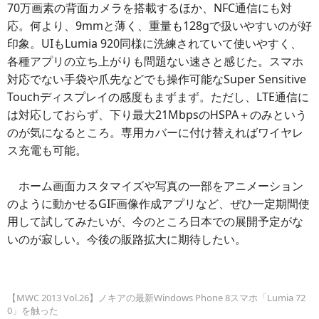
70万画素の背面カメラを搭載するほか、NFC通信にも対
応。何より、9mmと薄く、重量も128gで扱いやすいのが好
印象。UIもLumia 920同様に洗練されていて使いやすく、
各種アプリの立ち上がりも問題ない速さと感じた。スマホ
対応でない手袋や爪先などでも操作可能なSuper Sensitive
Touchディスプレイの感度もまずまず。ただし、LTE通信に
は対応しておらず、下り最大21MbpsのHSPA＋のみという
のが気になるところ。専用カバーに付け替えればワイヤレ
ス充電も可能。
ホーム画面カスタマイズや写真の一部をアニメーション
のように動かせるGIF画像作成アプリなど、ぜひ一定期間使
用して試してみたいが、今のところ日本での展開予定がな
いのが寂しい。今後の販路拡大に期待したい。
【MWC 2013 Vol.26】ノキアの最新Windows Phone 8スマホ「Lumia 72
0」を触った