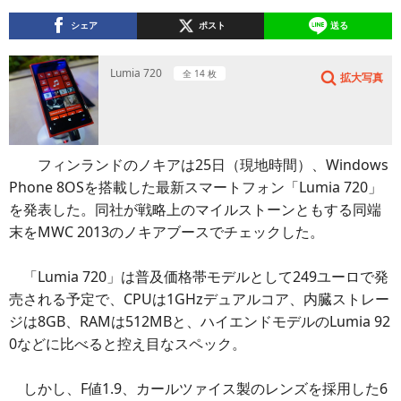
シェア
ポスト
送る
Lumia 720
全 14 枚
拡大写真
フィンランドのノキアは25日（現地時間）、Windows
Phone 8OSを搭載した最新スマートフォン「Lumia 720」
を発表した。同社が戦略上のマイルストーンともする同端
末をMWC 2013のノキアブースでチェックした。
「Lumia 720」は普及価格帯モデルとして249ユーロで発
売される予定で、CPUは1GHzデュアルコア、内臓ストレー
ジは8GB、RAMは512MBと、ハイエンドモデルのLumia 92
0などに比べると控え目なスペック。
しかし、F値1.9、カールツァイス製のレンズを採用した6