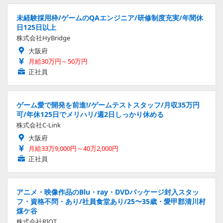
未経験採用枠/ゲームのQAエンジニア/研修制度充実/年間休
日125日以上
株式会社HyBridge
大阪府
月給30万円～50万円
正社員
ゲーム愛で開発を前進!/ゲームテストスタッフ/月収35万円
可/年休125日でメリハリ/週2日しっかり休める
株式会社C-Link
大阪府
月給33万9,000円～40万2,000円
正社員
アニメ・映像作品のBlu・ray・DVDパッケージ封入スタッ
フ・資格不問・あり/社員食堂あり/25〜35歳・愛甲郡清川村
煤ケ谷
株式会社RIOT