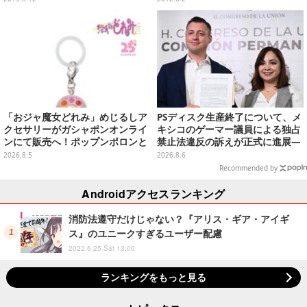
「おジャ魔女どれみ」めじるしア
PSディスク生産終了について、メ
クセサリーがガシャポンオンライ
キシコのゲーマー議員による独占
ンにて販売へ！ポップンポロンと
禁止法違反の訴えが正式に進展―
魔法玉の2連チャームなど全9種
「テクノロジーは自由を拡大する
2026.8.5
2026.8.6
ために役立つべき」
Recommended by
Androidアクセスランキング
消防法遵守だけじゃない？『アリス・ギア・アイギ
ス』のユニークすぎるユーザー配慮
2022.6.25 Sat 13:00
ランキングをもっと見る