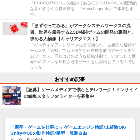
「EX-GDQ271UEL」の魅力であるQD-OLEDパネルの圧倒的
な見やすさや応答速度を、『Apex Legends』で体感しま
す。
「まずやってみる」がアークシステムワークスの流
儀。世界を席巻する2.5D格闘ゲームの開発の裏側と、
求める人物像【キャリアクエスト】
『ギルティギア』シリーズなどで知られ、世界的な格闘ゲ
ーム大会「EVO」でも圧倒的な存在感を放つアークシステ
ムワークス。同社はどのような組織体制で、いかにして世
界中のファンを熱狂させるゲームを生み出しているのでし
ょうか。
おすすめ記事
【急募】ゲームメディアで僕らとテレワーク！インサイド
の編集スタッフorライターを募集中
「新卒・ゲームを仕事に!」ゲームエンジン検証/未経験OK/
UnityやUEの動作検証/髪型・服装自由
ベンタス株式会社