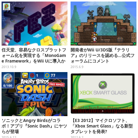
任天堂、容易なクロスプラットフ
開発者がWii U/3DS版『テラリ
ォーム化を実現する「MonoGam
ア』のリリースを認める...公式フ
e Framework」をWii Uに導入か
ォーラムにコメント
2013.10.9
2015.6.9
ソニックとAngry Birdsがコラ
【E3 2012】マイクロソフト、
ボ！アプリ『Sonic Dash』にヤツ
「Xbox Smart Glass」なる新型
らが登場
タブレットを発表?
2015.6.12
2012.6.2