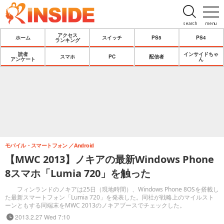
search
menu
アクセス
ホーム
スイッチ
PS5
PS4
ランキング
読者
インサイドちゃ
スマホ
PC
配信者
アンケート
ん
モバイル・スマートフォン
Android
【MWC 2013】ノキアの最新Windows Phone
8スマホ「Lumia 720」を触った
フィンランドのノキアは25日（現地時間）、Windows Phone 8OSを搭載し
た最新スマートフォン「Lumia 720」を発表した。同社が戦略上のマイルスト
ーンともする同端末をMWC 2013のノキアブースでチェックした。
2013.2.27 Wed 7:10