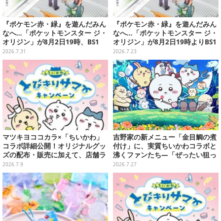
『ポケモン赤・緑』を遊んだみん
『ポケモン赤・緑』を遊んだみん
なへ…「ポケットモンスター ジ・
なへ…「ポケットモンスター ジ・
オリジン」が8月2日19時、BS1
オリジン」が8月2日19時よりBS1
2・日曜アニメ劇場で放送！
2・日曜アニメ劇場で放送決定！
2026.7.31
2026.7.23
マツキヨココカラ×「ちいかわ」
吉野家の新メニュー「金目鯛の煮
コラボ詳細公開！オリジナルグッ
付け」に、実質ちいかわコラボと
ズの配布・販売に加えて、店舗ラ
沸くファンたち―「ぜったい狙っ
ッピングや”花火打ち上げ”まで盛
ただろ！」「映画公開のタイミン
2026.7.9
2026.7.27
り沢山
グで妙だな？」