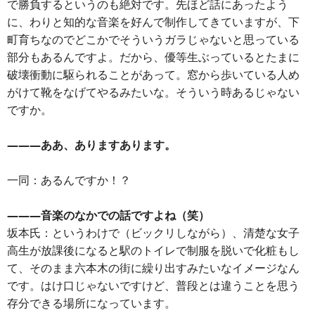
で勝負するというのも絶対です。先ほど話にあったよう
に、わりと知的な音楽を好んで制作してきていますが、下
町育ちなのでどこかでそういうガラじゃないと思っている
部分もあるんですよ。だから、優等生ぶっているとたまに
破壊衝動に駆られることがあって。窓から歩いている人め
がけて靴をなげてやるみたいな。そういう時あるじゃない
ですか。
―――ああ、ありますあります。
一同：あるんですか！？
―――音楽のなかでの話ですよね（笑）
坂本氏：というわけで（ビックリしながら）、清楚な女子
高生が放課後になると駅のトイレで制服を脱いで化粧もし
て、そのまま六本木の街に繰り出すみたいなイメージなん
です。はけ口じゃないですけど、普段とは違うことを思う
存分できる場所になっています。