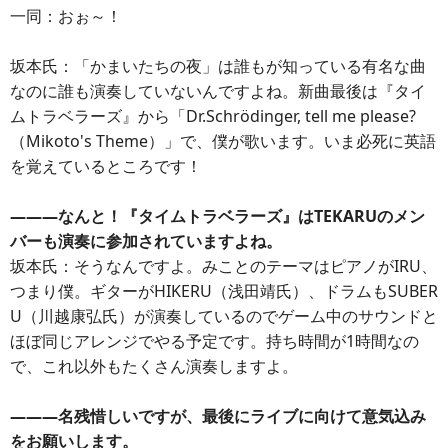
一同：おぉ～！
坂本氏：「かまいたちの夜」は誰もが知っている有名な曲
なのに誰も演奏していないんですよね。新曲最後は『タイ
ムトラベラーズ』から「Dr.Schrödinger, tell me please?
（Mikoto's Theme）」で、僕が歌います。いま必死に英語
を覚えているところです！
―――なんと！『タイムトラベラーズ』はTEKARUのメン
バーも演奏に参加されていますよね。
坂本氏：そうなんですよ。みことのテーマはピアノがIRU、
つまり僕。ギターがHIKERU（浅田靖氏）、ドラムもSUBER
U（川越康弘氏）が演奏しているのでゲーム中のサウンドと
ほぼ同じアレンジでやる予定です。持ち時間が1時間なの
で、これ以外もたくさん演奏しますよ。
―――名残惜しいですが、最後にライブに向けて意気込み
をお願いします。