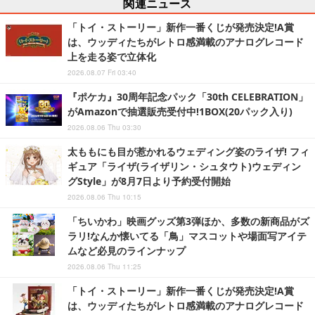
関連ニュース
「トイ・ストーリー」新作一番くじが発売決定!A賞
は、ウッディたちがレトロ感満載のアナログレコード
上を走る姿で立体化
2026.08.07 Fri 03:40
『ポケカ』30周年記念パック「30th CELEBRATION」
がAmazonで抽選販売受付中!1BOX(20パック入り)
2026.08.06 Thu 03:30
太ももにも目が惹かれるウェディング姿のライザ! フィ
ギュア「ライザ(ライザリン・シュタウト)ウェディン
グStyle」が8月7日より予約受付開始
2026.08.06 Thu 10:15
「ちいかわ」映画グッズ第3弾ほか、多数の新商品がズ
ラリ!なんか懐いてる「鳥」マスコットや場面写アイテ
ムなど必見のラインナップ
2026.08.06 Thu 11:25
「トイ・ストーリー」新作一番くじが発売決定!A賞
は、ウッディたちがレトロ感満載のアナログレコード