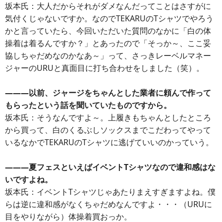
坂本氏：大人だからそれがダメなんだってことはさすがに
気付くじゃないですか。なのでTEKARUのTシャツでやろう
かと言っていたら、今回いただいた質問のなかに「白の体
操着は着るんですか？」とあったので「そっか～、ここ妥
協しちゃだめなのかなあ～」って、さっきレーベルマネー
ジャーのURUと真面目に打ち合わせをしました（笑）。
―――以前、ジャージをちゃんとした業者に頼んで作って
もらったという話を聞いていたものですから。
坂本氏：そうなんですよ～。上履きもちゃんとしたところ
から買って、白のくるぶしソックスまでこだわってやって
いるなかでTEKARUのTシャツに逃げていいのかっていう。
―――夏フェスといえばイベントTシャツなので違和感はな
いですよね。
坂本氏：イベントTシャツじゃあたりまえすぎますよね。僕
らは逆に違和感がなくちゃだめなんですよ・・・（URUに
目をやりながら）体操着買おっか。