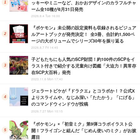
ッキーやミニーなど、おかおデザインのカラフルチャ
ーム全10種が8月31日発売
2026.8.4 Tue 16:00
『ポケモン』未公開の設定資料も収録されるビジュア
ルアートブックが発売決定！ 全3冊、合計約1,500ペ
ージの大ボリュームでシリーズ30年を振り返る
2026.8.7 Fri 14:45
子どもたちにも人気のSCP財団！約100件のSCPをイ
ラスト付きで紹介する児童向け図鑑「大迫力！異常存
在SCP大百科」発売
2023.11.6 Mon 17:40
ジェラートピケが『ドラクエ』とコラボか！？公式X
よりスライムや、なじみ深い「たたかう」「にげる」
のコマンドウィンドウが投稿
2026.7.27 Mon 10:15
『ポケモン』×「初音ミク」第9弾コラボイラスト公
開！フライゴンと組んだ「じめん使いのミク」がお披
露目