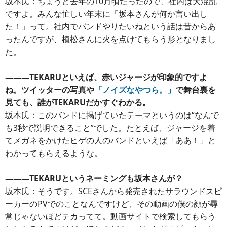
坂本氏：ちょうど去年の10月頃だったので、社内は大混乱
ですよ。みんな忙しい年末に「坂本さんが何か言い出し
た！」って。社内でバンドやりたいねという話は昔からあ
ったんですが、植松さんに火を点けてもらう形となりまし
た。
―――TEKARUといえば、赤いジャージが印象的ですよ
ね。ツイッターの写真や
「ノイズなやつら。」
で舞台裏を
見ても、誰がTEKARUだかすぐわかる。
坂本氏：このバンドに掲げていたテーマというのは“なんで
も3秒で説明できること”でした。たとえば、ジャージを着
てメガネをかけたヒゲの人のバンドといえば「ああ！」と
わかってもらえるような。
―――TEKARUというネーミングも坂本さんが？
坂本氏：そうです。SCEさんから発売されたサラウンドスピ
ーカーのPVでのことなんですけど、その動画の僕の顔が尋
常じゃないほどテカってて。動画サイトで検索してもらう