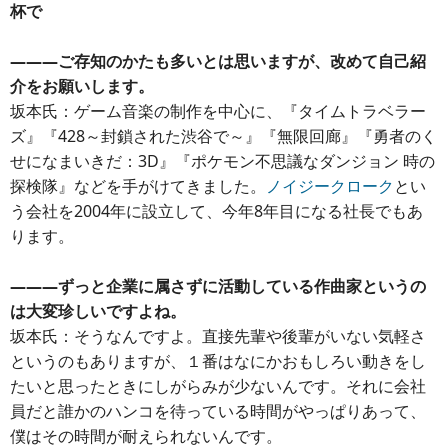
杯で
―――ご存知のかたも多いとは思いますが、改めて自己紹
介をお願いします。
坂本氏：ゲーム音楽の制作を中心に、『タイムトラベラー
ズ』『428～封鎖された渋谷で～』『無限回廊』『勇者のく
せになまいきだ：3D』『ポケモン不思議なダンジョン 時の
探検隊』などを手がけてきました。
ノイジークローク
とい
う会社を2004年に設立して、今年8年目になる社長でもあ
ります。
―――ずっと企業に属さずに活動している作曲家というの
は大変珍しいですよね。
坂本氏：そうなんですよ。直接先輩や後輩がいない気軽さ
というのもありますが、１番はなにかおもしろい動きをし
たいと思ったときにしがらみが少ないんです。それに会社
員だと誰かのハンコを待っている時間がやっぱりあって、
僕はその時間が耐えられないんです。