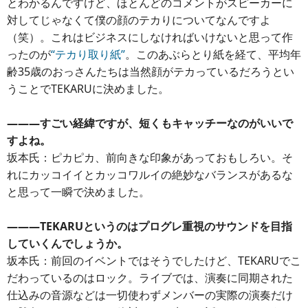
とわかるんですけど、ほとんどのコメントがスピーカーに
対してじゃなくて僕の顔のテカりについてなんですよ
（笑）。これはビジネスにしなければいけないと思って作
ったのが
“テカり取り紙”
。このあぶらとり紙を経て、平均年
齢35歳のおっさんたちは当然顔がテカっているだろうとい
うことでTEKARUに決めました。
―――すごい経緯ですが、短くもキャッチーなのがいいで
すよね。
坂本氏：ピカピカ、前向きな印象があっておもしろい。そ
れにカッコイイとカッコワルイの絶妙なバランスがあるな
と思って一瞬で決めました。
―――TEKARUというのはプログレ重視のサウンドを目指
していくんでしょうか。
坂本氏：前回のイベントではそうでしたけど、TEKARUでこ
だわっているのはロック。ライブでは、演奏に同期された
仕込みの音源などは一切使わずメンバーの実際の演奏だけ