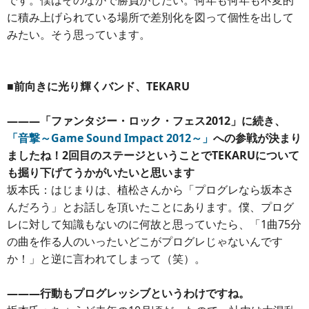
です。僕はそのなかで勝負がしたい。何年も何年も不変的
に積み上げられている場所で差別化を図って個性を出して
みたい。そう思っています。
■前向きに光り輝くバンド、TEKARU
―――「ファンタジー・ロック・フェス2012」に続き、
「音撃～Game Sound Impact 2012～」
への参戦が決まり
ましたね！2回目のステージということでTEKARUについて
も掘り下げてうかがいたいと思います
坂本氏：はじまりは、植松さんから「プログレなら坂本さ
んだろう」とお話しを頂いたことにあります。僕、プログ
レに対して知識もないのに何故と思っていたら、「1曲75分
の曲を作る人のいったいどこがプログレじゃないんです
か！」と逆に言われてしまって（笑）。
―――行動もプログレッシブというわけですね。