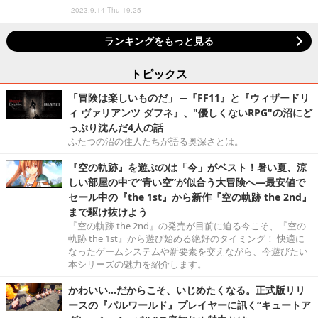
2023.9.14 Thu 19:25
ランキングをもっと見る
トピックス
「冒険は楽しいものだ」 ─『FF11』と『ウィザードリ
ィ ヴァリアンツ ダフネ』、"優しくないRPG"の沼にど
っぷり沈んだ4人の話
ふたつの沼の住人たちが語る奥深さとは。
『空の軌跡』を遊ぶのは「今」がベスト！暑い夏、涼
しい部屋の中で“青い空”が似合う大冒険へ―最安値で
セール中の『the 1st』から新作『空の軌跡 the 2nd』
まで駆け抜けよう
『空の軌跡 the 2nd』の発売が目前に迫る今こそ、『空の
軌跡 the 1st』から遊び始める絶好のタイミング！ 快適に
なったゲームシステムや新要素を交えながら、今遊びたい
本シリーズの魅力を紹介します。
かわいい…だからこそ、いじめたくなる。正式版リリ
ースの『パルワールド』プレイヤーに訊く“キュートア