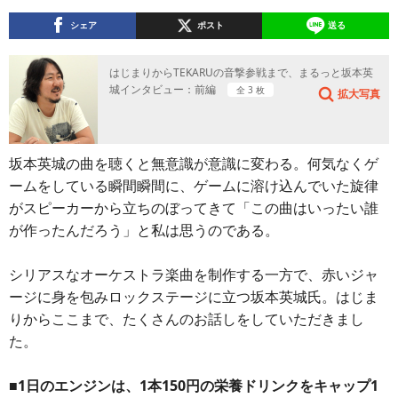
シェア
ポスト
送る
はじまりからTEKARUの音撃参戦まで、まるっと坂本英
城インタビュー：前編
全 3 枚
拡大写真
坂本英城の曲を聴くと無意識が意識に変わる。何気なくゲ
ームをしている瞬間瞬間に、ゲームに溶け込んでいた旋律
がスピーカーから立ちのぼってきて「この曲はいったい誰
が作ったんだろう」と私は思うのである。
シリアスなオーケストラ楽曲を制作する一方で、赤いジャ
ージに身を包みロックステージに立つ坂本英城氏。はじま
りからここまで、たくさんのお話しをしていただきまし
た。
■1日のエンジンは、1本150円の栄養ドリンクをキャップ1