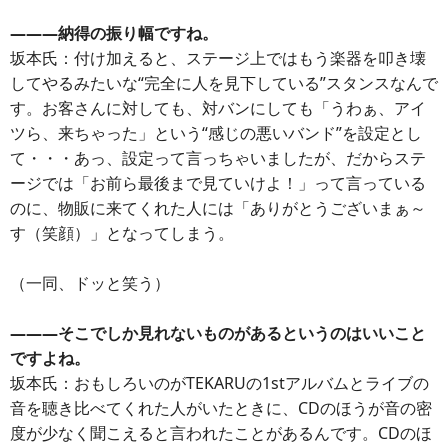
―――納得の振り幅ですね。
坂本氏：付け加えると、ステージ上ではもう楽器を叩き壊
してやるみたいな“完全に人を見下している”スタンスなんで
す。お客さんに対しても、対バンにしても「うわぁ、アイ
ツら、来ちゃった」という“感じの悪いバンド”を設定とし
て・・・あっ、設定って言っちゃいましたが、だからステ
ージでは「お前ら最後まで見ていけよ！」って言っている
のに、物販に来てくれた人には「ありがとうございまぁ～
す（笑顔）」となってしまう。
（一同、ドッと笑う）
―――そこでしか見れないものがあるというのはいいこと
ですよね。
坂本氏：おもしろいのがTEKARUの1stアルバムとライブの
音を聴き比べてくれた人がいたときに、CDのほうが音の密
度が少なく聞こえると言われたことがあるんです。CDのほ