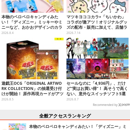
本物のペロペロキャンディみた
マツキヨココカラ×「ちいかわ」
い！「ディズニー」ミッキーやミ
コラボが激アツ！オリジナルグッ
ニーなど、おかおデザインのカラ
ズの配布・販売に加えて、店舗ラ
フルチャーム全10種が8月31日発
ッピングや”花火打ち上げ”まで盛
2026.8.4
2026.7.14
売
り沢山
遊戯王OCG「ORIGINAL ARTWO
セールなのに「4,936円」、だけ
RK COLLECTION」の抽選受け付
ど“実はお買い得”！ 高そうで高く
けが開始！ 原作再現カードがアツ
ない、意外なスイッチソフト5選
いスペシャルパック
2026.8.5
2026.8.7
Recommended by
全般アクセスランキング
本物のペロペロキャンディみたい！「ディズニー」ミ