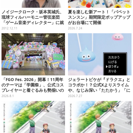
ノイジークローク・坂本英城氏、
夏を楽しむ新アート！「パペット
琉球フィルハーモニー管弦楽団
スンスン」期間限定ポップアップ
「ゲーム音楽ディレクター」に就
がお台場にて開催
任
2012.12.11
2026.7.24
「FGO Fes. 2026」開幕！11周年
ジェラートピケが『ドラクエ』と
のテーマは「学園祭」、公式コス
コラボか！？公式Xよりスライム
プレイヤーと着ぐるみも勢揃いの
や、なじみ深い「たたかう」「に
カルデア学園はお祭り一色
げる」のコマンドウィンドウが投
2026.8.1
2026.7.27
稿