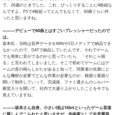
で、26歳のときでした。これ、びっくりすることに4枚組な
んですよ。PSで4枚組ってとんでもなくて、60曲ぐらい作
ったと思いますね。
―――デビューで60曲とはすごいプレッシャーだったので
は。
坂本氏：当時は音声データをWAVやCDメディアで納品でき
なかったので、DATで納品していたんです。それでゲーム
でも簡単に音がでるのかと思っていたら、「それじゃ困
る」と言われてしまいました。そこで初めてゲームにはゲ
ームの音の鳴らしかたがあると知って、同業者の先輩にど
んな機材が必要でどんな作業が必要なのか、根掘り葉掘り
聞いて制作していって。完成後、ファミ通さんのシルバー
殿堂入りを聞いて、社内で大盛り上がりしたことを今でも
覚えていますね。
―――坂本さん自身、小さい頃は16bitといったゲーム音楽
に親しんでこられたと思いますが、作曲家として生音重視