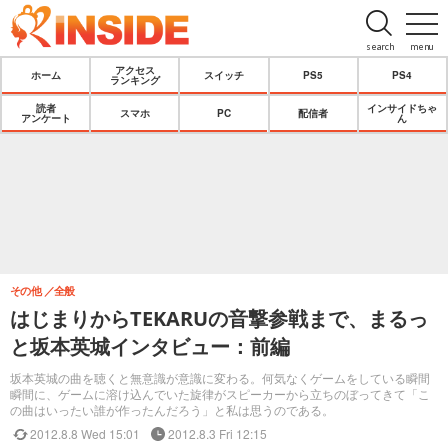
search
menu
アクセス
ホーム
スイッチ
PS5
PS4
ランキング
読者
インサイドちゃ
スマホ
PC
配信者
アンケート
ん
その他
全般
はじまりからTEKARUの音撃参戦まで、まるっ
と坂本英城インタビュー：前編
坂本英城の曲を聴くと無意識が意識に変わる。何気なくゲームをしている瞬間
瞬間に、ゲームに溶け込んでいた旋律がスピーカーから立ちのぼってきて「こ
の曲はいったい誰が作ったんだろう」と私は思うのである。
2012.8.8 Wed 15:01
2012.8.3 Fri 12:15