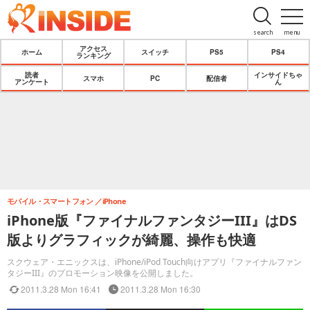
search
menu
アクセス
ホーム
スイッチ
PS5
PS4
ランキング
読者
インサイドちゃ
スマホ
PC
配信者
アンケート
ん
モバイル・スマートフォン
iPhone
iPhone版『ファイナルファンタジーIII』はDS
版よりグラフィックが綺麗、操作も快適
スクウェア・エニックスは、iPhone/iPod Touch向けアプリ『ファイナルファン
タジーIII』のプロモーション映像を公開しました。
2011.3.28 Mon 16:41
2011.3.28 Mon 16:30