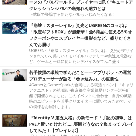
ースの『パルワールド』プレイヤーに訊く“キュートア
グレッション×パル”の底知れぬ魅力とは
正式版で登場する新たなパルもいじめたくなる！
『崩壊：スターレイル』爻光とUGREENのコラボは
「限定ギフトBOX」が超豪華！全6商品に使える5％オ
フクーポンやコスプレイヤー撮影会など、盛りだくさ
んでお届け
UGREEN×『崩壊：スターレイル』コラボは、爻光がデザイ
ンされていて美しい！モバイルバッテリーや急速充電器な
ど、ゲームと一緒に使いたいデバイスがてんこ盛り
若手抜擢の環境で学んだこと――アプリボットの運営
プロデューサーが語る「巻き込み力」の重要性
4GamerとGame*Sparkの合同による就活イベント「キャリ
アクエスト」の第4回が東京都立産業貿易センター浜松町
館で開催されました。このイベントに合わせ、自身の就活
時のエピソードを若手クリエイターに聞いてみたので、そ
の模様をお届けします。
『Identity V 第五人格』の新モード「手記の加筆」は
PvEと聞いたけれど……実際どうなの？集まってプレイ
してみた！【プレイレポ】