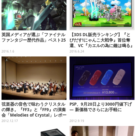
英国メディアが選ぶ「ファイナル
【3DS DL販売ランキング】『と
ファンタジー歴代作品」ベスト25
びだす!にゃんこ大戦争』首位奪
還、VC『カエルの為に鐘は鳴る』
2位へ（6/23）
2016.1.6
2016.6.24
弦楽器の音色で味わうクリスタル
PSP、9月20日より3000円値下げ
の輝き。『FF3』と『FF9』の演奏
― 新価格でさらにお手軽に
会「Melodies of Crystal」レポー
ト
2012.12.17
2012.9.19