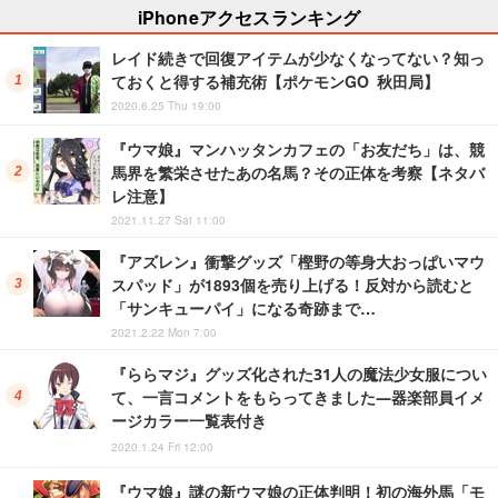
iPhoneアクセスランキング
レイド続きで回復アイテムが少なくなってない？知っ
ておくと得する補充術【ポケモンGO 秋田局】
2020.6.25 Thu 19:00
『ウマ娘』マンハッタンカフェの「お友だち」は、競
馬界を繁栄させたあの名馬？その正体を考察【ネタバ
レ注意】
2021.11.27 Sat 11:00
『アズレン』衝撃グッズ「樫野の等身大おっぱいマウ
スパッド」が1893個を売り上げる！反対から読むと
「サンキューパイ」になる奇跡まで…
2021.2.22 Mon 7:00
『ららマジ』グッズ化された31人の魔法少女服につい
て、一言コメントをもらってきました―器楽部員イメ
ージカラー一覧表付き
2020.1.24 Fri 12:00
『ウマ娘』謎の新ウマ娘の正体判明！初の海外馬「モ