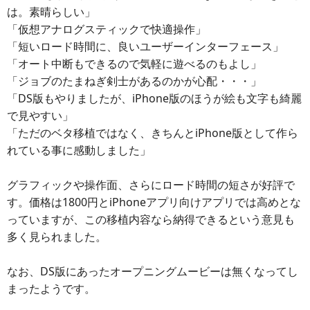
は。素晴らしい」
「仮想アナログスティックで快適操作」
「短いロード時間に、良いユーザーインターフェース」
「オート中断もできるので気軽に遊べるのもよし」
「ジョブのたまねぎ剣士があるのかが心配・・・」
「DS版もやりましたが、iPhone版のほうが絵も文字も綺麗
で見やすい」
「ただのベタ移植ではなく、きちんとiPhone版として作ら
れている事に感動しました」
グラフィックや操作面、さらにロード時間の短さが好評で
す。価格は1800円とiPhoneアプリ向けアプリでは高めとな
っていますが、この移植内容なら納得できるという意見も
多く見られました。
なお、DS版にあったオープニングムービーは無くなってし
まったようです。