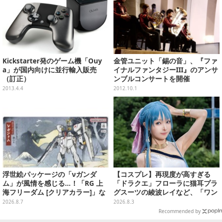
Kickstarter発のゲーム機「Ouy
金管ユニット「錫の音」、『ファ
a」が国内向けに並行輸入販売
イナルファンタジーIII』のアンサ
（訂正）
ンブルコンサートを開催
2013.4.4
2012.10.1
浮世絵パッケージの「νガンダ
【コスプレ】再現度が高すぎる
ム」が風情を感じる…！「RG 上
「ドラクエ」フローラに猫耳プラ
海フリーダム [クリアカラー]」な
グスーツの綾波レイなど、「ワン
どガンプラ2商品が8月順次発売
フェス」に集結した美女レイヤー
2026.8.7
2026.8.3
7選【写真33枚】
Recommended by