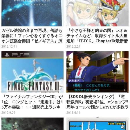
ガゼル法院の音まで再現、缶詰も
『小さな王様と約束の国』レオ＆
楽器に！ファン心をくすぐるオニ
チャイムなど、収録タイトル大量
オン弦楽合奏団『ゼノギアス』演
追加「FF-TCG」ChapterIX最新情
奏会レポート
報
2013.12.11
2013.2.21
『ファイナルファンタジーIII』が
【3DS DL販売ランキング】『逆
1位、ロングヒット『逃走中』は1
転裁判6』初登場2位、eショップ5
5万本突破・・・週間売上ランキ
周年セールで懐かしのVCが多数ラ
ング(9月17日～23日)
ンクイン(6/9)
2012.9.27
2016.6.11