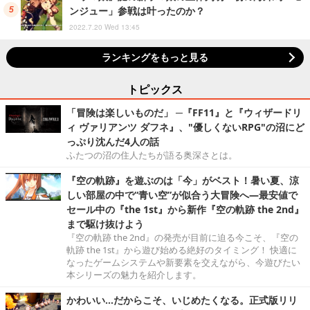
ンジュー」参戦は叶ったのか？
2022.7.20 Wed 13:45
ランキングをもっと見る
トピックス
「冒険は楽しいものだ」 ─『FF11』と『ウィザードリ
ィ ヴァリアンツ ダフネ』、"優しくないRPG"の沼にど
っぷり沈んだ4人の話
ふたつの沼の住人たちが語る奥深さとは。
『空の軌跡』を遊ぶのは「今」がベスト！暑い夏、涼
しい部屋の中で“青い空”が似合う大冒険へ―最安値で
セール中の『the 1st』から新作『空の軌跡 the 2nd』
まで駆け抜けよう
『空の軌跡 the 2nd』の発売が目前に迫る今こそ、『空の
軌跡 the 1st』から遊び始める絶好のタイミング！ 快適に
なったゲームシステムや新要素を交えながら、今遊びたい
本シリーズの魅力を紹介します。
かわいい…だからこそ、いじめたくなる。正式版リリ