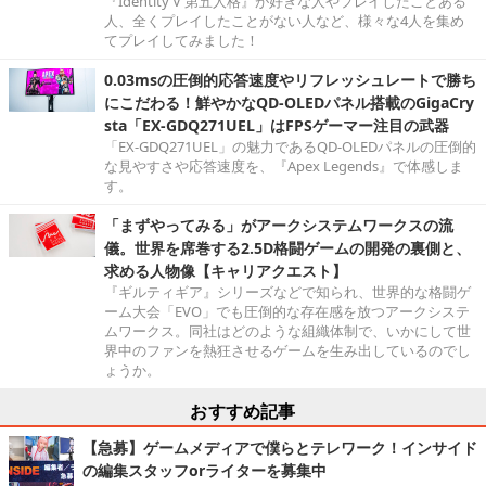
『Identity V 第五人格』が好きな人やプレイしたことある
人、全くプレイしたことがない人など、様々な4人を集め
てプレイしてみました！
0.03msの圧倒的応答速度やリフレッシュレートで勝ち
にこだわる！鮮やかなQD-OLEDパネル搭載のGigaCry
sta「EX-GDQ271UEL」はFPSゲーマー注目の武器
「EX-GDQ271UEL」の魅力であるQD-OLEDパネルの圧倒的
な見やすさや応答速度を、『Apex Legends』で体感しま
す。
「まずやってみる」がアークシステムワークスの流
儀。世界を席巻する2.5D格闘ゲームの開発の裏側と、
求める人物像【キャリアクエスト】
『ギルティギア』シリーズなどで知られ、世界的な格闘ゲ
ーム大会「EVO」でも圧倒的な存在感を放つアークシステ
ムワークス。同社はどのような組織体制で、いかにして世
界中のファンを熱狂させるゲームを生み出しているのでし
ょうか。
おすすめ記事
【急募】ゲームメディアで僕らとテレワーク！インサイド
の編集スタッフorライターを募集中