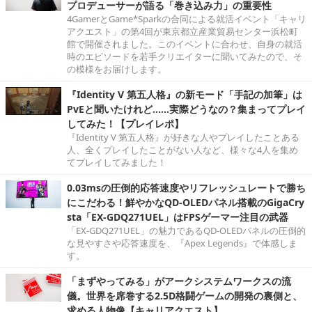
プロデューサーが語る「巻き込み力」の重要性
4GamerとGame*Sparkの合同による就活イベント「キャリ
アクエスト」の第4回が東京都立産業貿易センター浜松町
館で開催されました。このイベントに合わせ、自身の就活
時のエピソードを若手クリエイターに聞いてみたので、そ
の模様をお届けします。
『Identity V 第五人格』の新モード「手記の加筆」は
PvEと聞いたけれど……実際どうなの？集まってプレイ
してみた！【プレイレポ】
『Identity V 第五人格』が好きな人やプレイしたことある
人、全くプレイしたことがない人など、様々な4人を集め
てプレイしてみました！
0.03msの圧倒的応答速度やリフレッシュレートで勝ち
にこだわる！鮮やかなQD-OLEDパネル搭載のGigaCry
sta「EX-GDQ271UEL」はFPSゲーマー注目の武器
「EX-GDQ271UEL」の魅力であるQD-OLEDパネルの圧倒的
な見やすさや応答速度を、『Apex Legends』で体感しま
す。
「まずやってみる」がアークシステムワークスの流
儀。世界を席巻する2.5D格闘ゲームの開発の裏側と、
求める人物像【キャリアクエスト】