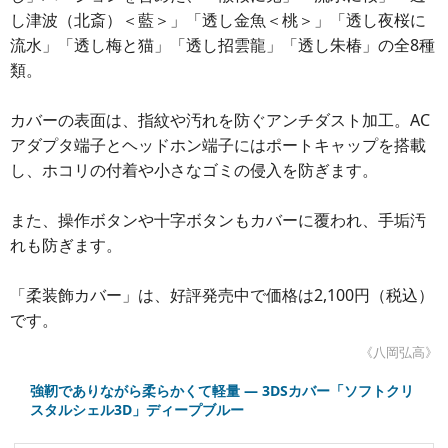
し津波（北斎）＜藍＞」「透し金魚＜桃＞」「透し夜桜に
流水」「透し梅と猫」「透し招雲龍」「透し朱椿」の全8種
類。
カバーの表面は、指紋や汚れを防ぐアンチダスト加工。AC
アダプタ端子とヘッドホン端子にはポートキャップを搭載
し、ホコリの付着や小さなゴミの侵入を防ぎます。
また、操作ボタンや十字ボタンもカバーに覆われ、手垢汚
れも防ぎます。
「柔装飾カバー」は、好評発売中で価格は2,100円（税込）
です。
《八岡弘高》
強靭でありながら柔らかくて軽量 ― 3DSカバー「ソフトクリ
スタルシェル3D」ディープブルー