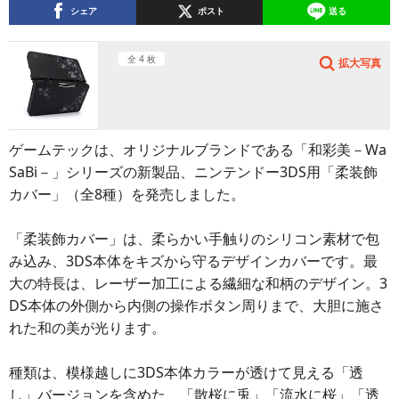
シェア
ポスト
送る
全 4 枚
拡大写真
ゲームテックは、オリジナルブランドである「和彩美－Wa
SaBi－」シリーズの新製品、ニンテンドー3DS用「柔装飾
カバー」（全8種）を発売しました。
「柔装飾カバー」は、柔らかい手触りのシリコン素材で包
み込み、3DS本体をキズから守るデザインカバーです。最
大の特長は、レーザー加工による繊細な和柄のデザイン。3
DS本体の外側から内側の操作ボタン周りまで、大胆に施さ
れた和の美が光ります。
種類は、模様越しに3DS本体カラーが透けて見える「透
し」バージョンを含めた、「散桜に兎」「流水に桜」「透