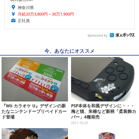
神奈川県
月給20万3,800円～30万1,900円
正社員
Sponsored by
今、あなたにオススメ
『Wii カラオケ U』デザインの新
PSP本体を和風デザインに・・・
たなニンテンドープリペイドカー
梅と猫、朱椿など新柄「柔装飾カ
ド登場
バー」4種発売
2011.10.23