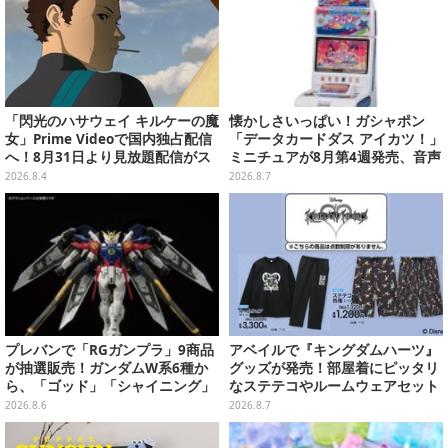
「閃光のハサウェイ キルケーの魔
懐かしさいっぱい！ガシャポン
女」Prime Videoで国内独占配信
「データカードダス アイカツ！」
へ！8月31日より見放題配信がス
ミニチュアが8月第4週発売、音声
タート
が流れる特別仕様も当たる
2026.8.4
2026.8.7
プレバンで「RGガンプラ」9商品
アベイルで『キングダムハーツ』
が抽選販売！ガンダムW系6種か
グッズが発売！部屋着にピッタリ
ら、「ゴッド」「シャイニング」
なステテコやルームウェアセット
まで
2026.8.6
2026.8.7