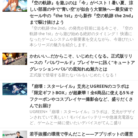
『空の軌跡』を遊ぶのは「今」がベスト！暑い夏、涼
しい部屋の中で“青い空”が似合う大冒険へ―最安値で
セール中の『the 1st』から新作『空の軌跡 the 2nd』
まで駆け抜けよう
『空の軌跡 the 2nd』の発売が目前に迫る今こそ、『空の
軌跡 the 1st』から遊び始める絶好のタイミング！ 快適に
なったゲームシステムや新要素を交えながら、今遊びたい
本シリーズの魅力を紹介します。
かわいい…だからこそ、いじめたくなる。正式版リリ
ースの『パルワールド』プレイヤーに訊く“キュートア
グレッション×パル”の底知れぬ魅力とは
正式版で登場する新たなパルもいじめたくなる！
『崩壊：スターレイル』爻光とUGREENのコラボは
「限定ギフトBOX」が超豪華！全6商品に使える5％オ
フクーポンやコスプレイヤー撮影会など、盛りだくさ
んでお届け
UGREEN×『崩壊：スターレイル』コラボは、爻光がデザイ
ンされていて美しい！モバイルバッテリーや急速充電器な
ど、ゲームと一緒に使いたいデバイスがてんこ盛り
若手抜擢の環境で学んだこと――アプリボットの運営