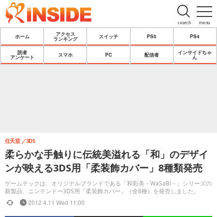
search
menu
アクセス
ホーム
スイッチ
PS5
PS4
ランキング
読者
インサイドちゃ
スマホ
PC
配信者
アンケート
ん
任天堂
3DS
柔らかな手触りに伝統美溢れる「和」のデザイ
ンが映える3DS用「柔装飾カバー」8種類発売
ゲームテックは、オリジナルブランドである「和彩美－WaSaBi－」シリーズの
新製品、ニンテンドー3DS用「柔装飾カバー」（全8種）を発売しました。
2012.4.11 Wed 11:00