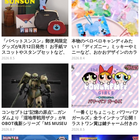
「パペットスンスン」郵便局限定
本物のペロペロキャンディみた
グッズが8月12日発売！ お手紙マ
い！「ディズニー」ミッキーやミ
スコットやスタンプセットなど、
ニーなど、おかおデザインのカラ
可愛すぎる全5アイテムがライン
フルチャーム全10種が8月31日発
2026.8.5
2026.8.4
ナップ
売
コンセプトは“記憶の原点”…ガン
「一番くじちょこっと パワーパフ
ダムより「湿地帯戦用ザク」がR
ガールズ」全ラインナップ公開！
OBOT魂新シリーズ「MS MUSEU
ラストワン賞は鍵チャーム付きの
M」で商品化！博物館イメージの
シール帳スペシャルセットを用意
2026.8.7
2026.8.5
ベースも注目