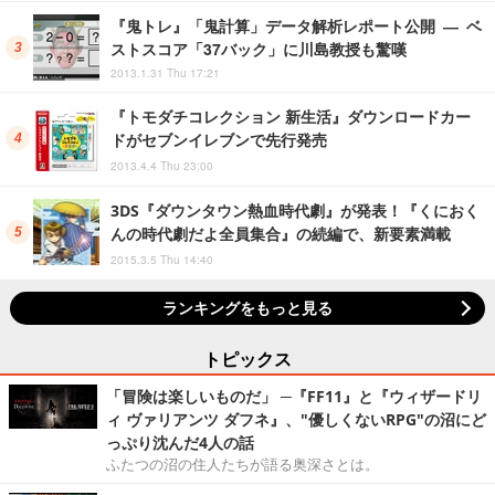
『鬼トレ』「鬼計算」データ解析レポート公開 ― ベ
ストスコア「37バック」に川島教授も驚嘆
2013.1.31 Thu 17:21
『トモダチコレクション 新生活』ダウンロードカー
ドがセブンイレブンで先行発売
2013.4.4 Thu 23:00
3DS『ダウンタウン熱血時代劇』が発表！『くにおく
んの時代劇だよ全員集合』の続編で、新要素満載
2015.3.5 Thu 14:40
ランキングをもっと見る
トピックス
「冒険は楽しいものだ」 ─『FF11』と『ウィザードリ
ィ ヴァリアンツ ダフネ』、"優しくないRPG"の沼にど
っぷり沈んだ4人の話
ふたつの沼の住人たちが語る奥深さとは。