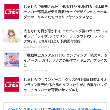
しまむらで販売された「HUNTER×HUNTER」G.I.編テ
ーマの一部商品が受注再販!カードデザインのキーホル
ダーや、キルアたちのセリフ付ソックスなど
2026.08.07 Fri 02:00
太ももにも目が惹かれるウェディング姿のライザ! フィ
ギュア「ライザ(ライザリン・シュタウト)ウェディン
グStyle」が8月7日より予約受付開始
2026.08.06 Thu 10:15
「機動戦士ガンダムSEED」エンディング「暁の車」を
イメージ!カガリとラクスの新作フィギュアがプライズ
に
2026.08.07 Fri 07:20
しまむらで「ワンピース」グッズが8月8日15時よりオ
ンライン販売!かるた風のルフィたちがお洒落なバッグ
や、チョッパーが可愛いサンダルも
2026.08.07 Fri 09:15
ゲーム/システムエンジニア/基本設計/ゲーム会社/Windows