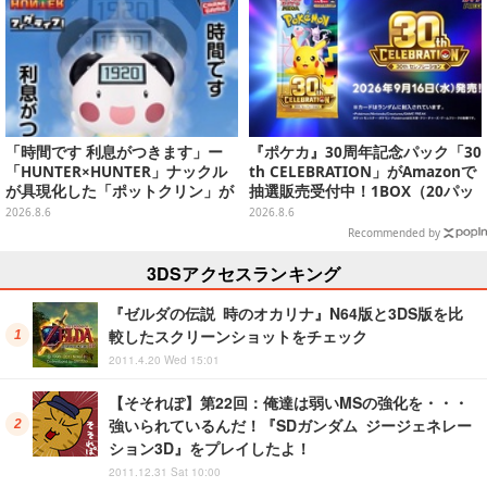
「時間です 利息がつきます」ー
『ポケカ』30周年記念パック「30
「HUNTER×HUNTER」ナックル
th CELEBRATION」がAmazonで
が具現化した「ポットクリン」が
抽選販売受付中！1BOX（20パッ
貯金箱としてプライズ展開
ク入り）
2026.8.6
2026.8.6
Recommended by
3DSアクセスランキング
『ゼルダの伝説 時のオカリナ』N64版と3DS版を比
較したスクリーンショットをチェック
2011.4.20 Wed 15:01
【そそれぽ】第22回：俺達は弱いMSの強化を・・・
強いられているんだ！『SDガンダム ジージェネレー
ション3D』をプレイしたよ！
2011.12.31 Sat 10:00