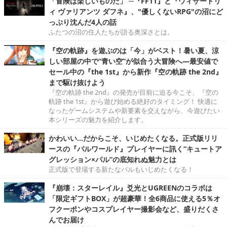
「冒険は楽しいものだ」 ─『FF11』と『ウィザードリ
ィ ヴァリアンツ ダフネ』、"優しくないRPG"の沼にど
っぷり沈んだ4人の話
ふたつの沼の住人たちが語る奥深さとは。
『空の軌跡』を遊ぶのは「今」がベスト！暑い夏、涼
しい部屋の中で“青い空”が似合う大冒険へ―最安値で
セール中の『the 1st』から新作『空の軌跡 the 2nd』
まで駆け抜けよう
『空の軌跡 the 2nd』の発売が目前に迫る今こそ、『空の
軌跡 the 1st』から遊び始める絶好のタイミング！ 快適に
なったゲームシステムや新要素を交えながら、今遊びたい
本シリーズの魅力を紹介します。
かわいい…だからこそ、いじめたくなる。正式版リリ
ースの『パルワールド』プレイヤーに訊く“キュートア
グレッション×パル”の底知れぬ魅力とは
正式版で登場する新たなパルもいじめたくなる！
『崩壊：スターレイル』爻光とUGREENのコラボは
「限定ギフトBOX」が超豪華！全6商品に使える5％オ
フクーポンやコスプレイヤー撮影会など、盛りだくさ
んでお届け