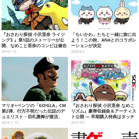
『おさわり探偵 小沢里奈 ライジ
「ちいかわ」たちと一緒に旅に出
ング3 』第1話のストーリーが公
よう！この秋、ANAとのコラボレ
開、なめこと里奈のコンビは健在
ーションが決定
2014.1.15
2026.8.4
マリオ×ベンツの「GO!GLA」CM
『おさわり探偵 小沢里奈 なめこ
第2弾、行方不明だった伝説のデ
リズム』豪華収録曲＆アーティス
ュエリスト・切札勝舞が復活、
ト公開 ― 早期購入特典はタッチ
『CLANNAD』英語版の資金調達
ペン＆クリーナー
2014.11.13
2014.9.8
が1日足らずで達成、など…昨日
のまとめ(11/12)