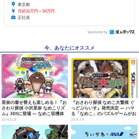
東京都
月給32万円～50万円
正社員
Sponsored by
今、あなたにオススメ
里奈の着せ替えも楽しめる！『お
『おさわり探偵 なめこ大繁殖 ぐ
さわり探偵 小沢里奈 なめこリズ
っどぷらいす』発売決定 ― ハマ
ム』3DSに登場 ― なめこ収穫体
る「なめこ」のパズルゲームがお
感型リズムゲーム
手頃価格で再登場
2014.8.28
2014.1.8