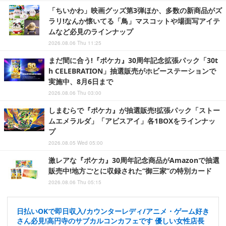
「ちいかわ」映画グッズ第3弾ほか、多数の新商品がズ
ラリ!なんか懐いてる「鳥」マスコットや場面写アイテ
ムなど必見のラインナップ
2026.08.06 Thu 11:25
まだ間に合う!『ポケカ』30周年記念拡張パック「30t
h CELEBRATION」抽選販売がホビーステーションで
実施中、8月6日まで
2026.08.06 Thu 03:00
しまむらで『ポケカ』が抽選販売!拡張パック「ストー
ムエメラルダ」「アビスアイ」各1BOXをラインナッ
プ
2026.08.05 Wed 05:00
激レアな『ポケカ』30周年記念商品がAmazonで抽選
販売中!地方ごとに収録された“御三家”の特別カード
2026.08.06 Thu 05:15
日払いOKで即日収入/カウンターレディ/アニメ・ゲーム好き
さん必見!高円寺のサブカルコンカフェです 優しい女性店長