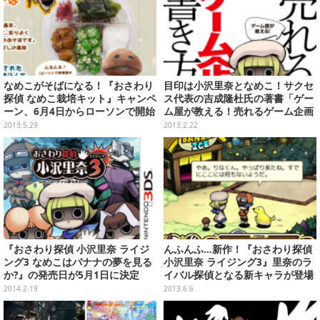
なめこがそばになる！『おさわり
目印は小沢里奈となめこ！サクセ
探偵 なめこ栽培キット』キャンペ
ス代表の吉成隆杜氏の著書「ゲー
ーン、6月4日からローソンで開始
ム屋が教える！売れるゲーム企画
書の書き方」発売
2013.5.29
2013.2.22
『おさわり探偵 小沢里奈 ライジ
んふんふ…新作！『おさわり探偵
ング3 なめこはバナナの夢を見る
小沢里奈 ライジング3』里奈のラ
か?』の発売日が5月1日に決定
イバル探偵となる新キャラが登場
2014.2.19
2013.6.6