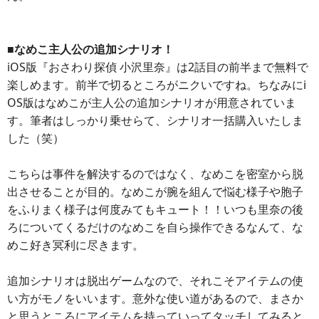
■なめこ主人公の追加シナリオ！
iOS版『おさわり探偵 小沢里奈』は2話目の前半まで無料で
楽しめます。前半で切るところがニクいですね。ちなみにi
OS版はなめこが主人公の追加シナリオが用意されていま
す。筆者はしっかり乗せらて、シナリオ一括購入いたしま
した（笑）
こちらは事件を解決するのではなく、なめこを密室から脱
出させることが目的。なめこが腕を組んで悩む様子や胞子
をふりまく様子は何度みてもキュート！！いつも里奈の後
ろについてくるだけのなめこを自ら操作できるなんて、な
めこ好き冥利に尽きます。
追加シナリオは脱出ゲームなので、それこそアイテムの使
い方がモノをいいます。意外な使い道があるので、まさか
と思うところにアイテムを持っていってタッチしてみると