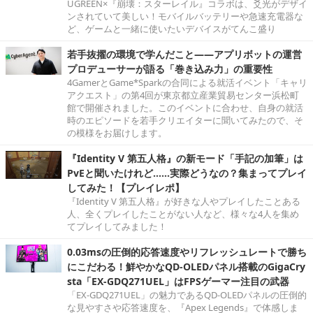
UGREEN×『崩壊：スターレイル』コラボは、爻光がデザイ
ンされていて美しい！モバイルバッテリーや急速充電器な
ど、ゲームと一緒に使いたいデバイスがてんこ盛り
若手抜擢の環境で学んだこと――アプリボットの運営
プロデューサーが語る「巻き込み力」の重要性
4GamerとGame*Sparkの合同による就活イベント「キャリ
アクエスト」の第4回が東京都立産業貿易センター浜松町
館で開催されました。このイベントに合わせ、自身の就活
時のエピソードを若手クリエイターに聞いてみたので、そ
の模様をお届けします。
『Identity V 第五人格』の新モード「手記の加筆」は
PvEと聞いたけれど……実際どうなの？集まってプレイ
してみた！【プレイレポ】
『Identity V 第五人格』が好きな人やプレイしたことある
人、全くプレイしたことがない人など、様々な4人を集め
てプレイしてみました！
0.03msの圧倒的応答速度やリフレッシュレートで勝ち
にこだわる！鮮やかなQD-OLEDパネル搭載のGigaCry
sta「EX-GDQ271UEL」はFPSゲーマー注目の武器
「EX-GDQ271UEL」の魅力であるQD-OLEDパネルの圧倒的
な見やすさや応答速度を、『Apex Legends』で体感しま