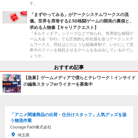
す。
「まずやってみる」がアークシステムワークスの流
儀。世界を席巻する2.5D格闘ゲームの開発の裏側と、
求める人物像【キャリアクエスト】
『ギルティギア』シリーズなどで知られ、世界的な格闘ゲ
ーム大会「EVO」でも圧倒的な存在感を放つアークシステ
ムワークス。同社はどのような組織体制で、いかにして世
界中のファンを熱狂させるゲームを生み出しているのでし
ょうか。
おすすめ記事
【急募】ゲームメディアで僕らとテレワーク！インサイド
の編集スタッフorライターを募集中
「アニメ関連商品の出荷・仕分けスタッフ」人気グッズを扱
う物流作業
Courage Path株式会社
埼玉県