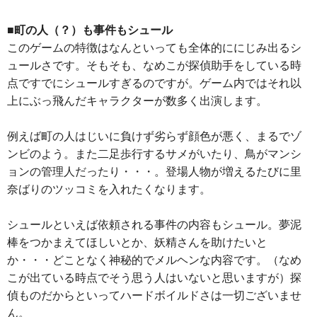
■町の人（？）も事件もシュール
このゲームの特徴はなんといっても全体的ににじみ出るシ
ュールさです。そもそも、なめこが探偵助手をしている時
点ですでにシュールすぎるのですが。ゲーム内ではそれ以
上にぶっ飛んだキャラクターが数多く出演します。
例えば町の人はじいに負けず劣らず顔色が悪く、まるでゾ
ンビのよう。また二足歩行するサメがいたり、鳥がマンシ
ョンの管理人だったり・・・。登場人物が増えるたびに里
奈ばりのツッコミを入れたくなります。
シュールといえば依頼される事件の内容もシュール。夢泥
棒をつかまえてほしいとか、妖精さんを助けたいと
か・・・どことなく神秘的でメルヘンな内容です。（なめ
こが出ている時点でそう思う人はいないと思いますが）探
偵ものだからといってハードボイルドさは一切ございませ
ん。