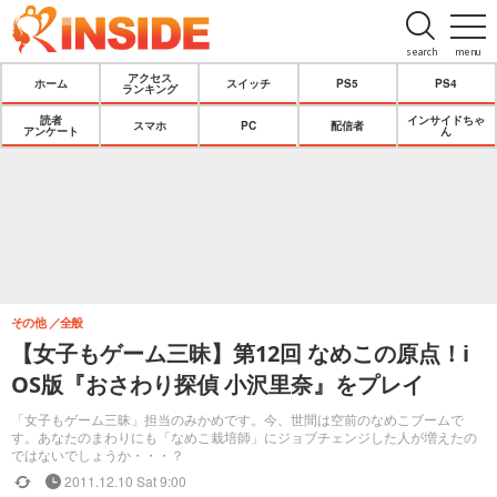
search
menu
アクセス
ホーム
スイッチ
PS5
PS4
ランキング
読者
インサイドちゃ
スマホ
PC
配信者
アンケート
ん
その他
全般
【女子もゲーム三昧】第12回 なめこの原点！i
OS版『おさわり探偵 小沢里奈』をプレイ
「女子もゲーム三昧」担当のみかめです。今、世間は空前のなめこブームで
す。あなたのまわりにも「なめこ栽培師」にジョブチェンジした人が増えたの
ではないでしょうか・・・？
2011.12.10 Sat 9:00