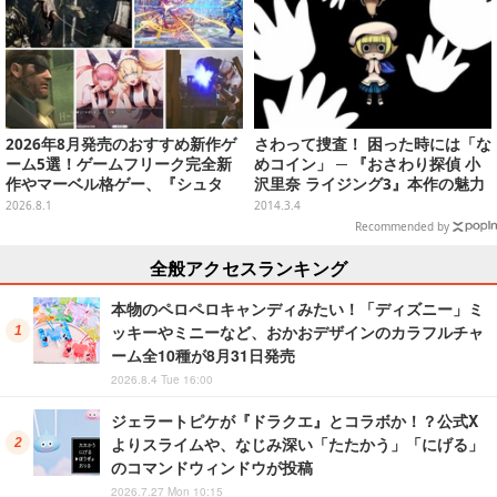
2026年8月発売のおすすめ新作ゲ
さわって捜査！ 困った時には「な
ーム5選！ゲームフリーク完全新
めコイン」 ─ 『おさわり探偵 小
作やマーベル格ゲー、『シュタ
沢里奈 ライジング3』本作の魅力
ゲ』リブートなど注目作が目白押
を綴る最新映像を公開
2026.8.1
2014.3.4
し【特集】
Recommended by
全般アクセスランキング
本物のペロペロキャンディみたい！「ディズニー」ミ
ッキーやミニーなど、おかおデザインのカラフルチャ
ーム全10種が8月31日発売
2026.8.4 Tue 16:00
ジェラートピケが『ドラクエ』とコラボか！？公式X
よりスライムや、なじみ深い「たたかう」「にげる」
のコマンドウィンドウが投稿
2026.7.27 Mon 10:15