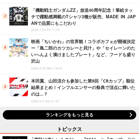
「機動戦士ガンダムZZ」放送40周年記念！筆絵タッ
チで躍動感満載のTシャツ3種が販売、MADE IN JAP
ANで品質にもこだわり
2026.7.24 Fri 11:15
映画「ちいかわ」の世界観！コラボカフェが開催決定
ー「島二郎のカツカレーと貝汁」や「セイレーンのた
いへんよく漬けましたプレート」など、フードも盛り
沢山
2026.6.22 Mon 19:45
本田翼、山田涼介も参加した第9回「CRカップ」順位
結果まとめ！インフルエンサーの祭典で頂点に輝いた
のは…？
2022.6.4 Sat 21:30
ランキングをもっと見る
トピックス