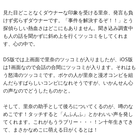
見た目どことなくダウナーな印象を受ける里奈、発言も負
けず劣らずダウナーです。「事件を解決するぞ！！」とう
探偵らしい熱血さはどこにもありません。聞き込み調査中
も人の話を聞かずに斜め上を行くツッコミをしてくれま
す、心の中で。
DS版では上画面で里奈のツッコミが入りましたが、iOS版
は1画面なので会話の合間にツッコミが入ります。それはも
う怒濤のツッコミです。ボケの人が里奈と漫才コンビを組
んだらすばらしいコンビになれそうですが、いかんせん心
の声なのでどうしたものかと。
そして、里奈の助手として後ろについてくるのが、噂のな
めこです！タッチすると「んふんふ」とかわいい声を発し
てくれます。これがもうラブリー・・・！ン十年生きてき
て、まさかなめこに萌える日がくるとは！