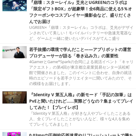
『崩壊：スターレイル』爻光とUGREENのコラボは
「限定ギフトBOX」が超豪華！全6商品に使える5％オ
フクーポンやコスプレイヤー撮影会など、盛りだくさ
んでお届け
UGREEN×『崩壊：スターレイル』コラボは、爻光がデザイ
ンされていて美しい！モバイルバッテリーや急速充電器な
ど、ゲームと一緒に使いたいデバイスがてんこ盛り
若手抜擢の環境で学んだこと――アプリボットの運営
プロデューサーが語る「巻き込み力」の重要性
4GamerとGame*Sparkの合同による就活イベント「キャリ
アクエスト」の第4回が東京都立産業貿易センター浜松町
館で開催されました。このイベントに合わせ、自身の就活
時のエピソードを若手クリエイターに聞いてみたので、そ
の模様をお届けします。
『Identity V 第五人格』の新モード「手記の加筆」は
PvEと聞いたけれど……実際どうなの？集まってプレイ
してみた！【プレイレポ】
『Identity V 第五人格』が好きな人やプレイしたことある
人、全くプレイしたことがない人など、様々な4人を集め
てプレイしてみました！
0.03msの圧倒的応答速度やリフレッシュレートで勝ち