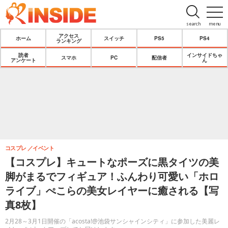
search
menu
アクセス
ホーム
スイッチ
PS5
PS4
ランキング
読者
インサイドちゃ
スマホ
PC
配信者
アンケート
ん
コスプレ
イベント
【コスプレ】キュートなポーズに黒タイツの美
脚がまるでフィギュア！ふんわり可愛い「ホロ
ライブ」ぺこらの美女レイヤーに癒される【写
真8枚】
2月28～3月1日開催の「acosta!@池袋サンシャインシティ」に参加した美麗レ