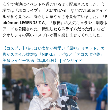
安全で快適にイベントを過ごせるよう配慮されました。会
場では「
ホロライブ
」「
ぶいすぽっ!
」などのVTuberアイド
ルが多く見られ、春らしい華やかさを見せていました。『
P
okémon LEGENDS Z-A
』『
原神
』の人気キャラや、劇場版
アニメも公開された「
転生したらスライムだった件
」など
クオリティの高いコスプレが目を楽しませてくれました。
【コスプレ】猫っぽい表情が可愛い『原神』リネット、美
脚がスタイル抜群な『NIKKE』ラピなど「アコスタ池袋」
美麗レイヤー10選【写真42枚】 | インサイド