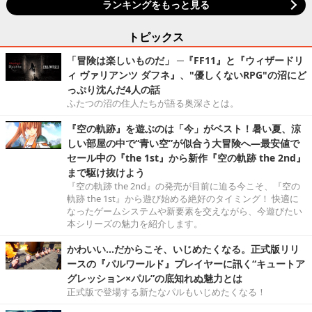
ランキングをもっと見る
トピックス
「冒険は楽しいものだ」 ─『FF11』と『ウィザードリ
ィ ヴァリアンツ ダフネ』、"優しくないRPG"の沼にど
っぷり沈んだ4人の話
ふたつの沼の住人たちが語る奥深さとは。
『空の軌跡』を遊ぶのは「今」がベスト！暑い夏、涼
しい部屋の中で“青い空”が似合う大冒険へ―最安値で
セール中の『the 1st』から新作『空の軌跡 the 2nd』
まで駆け抜けよう
『空の軌跡 the 2nd』の発売が目前に迫る今こそ、『空の
軌跡 the 1st』から遊び始める絶好のタイミング！ 快適に
なったゲームシステムや新要素を交えながら、今遊びたい
本シリーズの魅力を紹介します。
かわいい…だからこそ、いじめたくなる。正式版リリ
ースの『パルワールド』プレイヤーに訊く“キュートア
グレッション×パル”の底知れぬ魅力とは
正式版で登場する新たなパルもいじめたくなる！