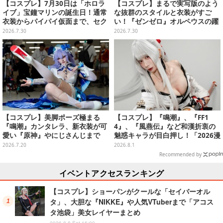
【コスプレ】7月30日は「ホロラ
【コスプレ】まるで実写版のよう
イブ」宝鐘マリンの誕生日！通常
な抜群のスタイルと衣装がすご
衣装からパイパイ仮面まで、セク
い！『ゼンゼロ』オルペウスの躍
シーで可愛い美女レイヤーまとめ
動感溢れるポーズで魅せる美女レ
2026.7.30
2026.7.30
【写真42枚】
イヤー【写真8枚】
【コスプレ】美脚ポーズ極まる
【コスプレ】『鳴潮』、『FF1
『鳴潮』カンタレラ、新衣装が可
4』、『風燕伝』など和漢折衷の
愛い『原神』やにじさんじまで
魅惑キャラが目白押し！「2026漫
「アコスタ池袋」美麗レイヤー11
画博覧会」美麗レイヤー13選【写
2026.7.20
2026.8.1
選【写真50枚】
真39枚】
Recommended by
イベントアクセスランキング
【コスプレ】ショーパンがクールな「セイバーオル
タ」、大胆な『NIKKE』や人気VTuberまで「アコス
タ池袋」美女レイヤーまとめ
2026.8.8 Sat 16:00