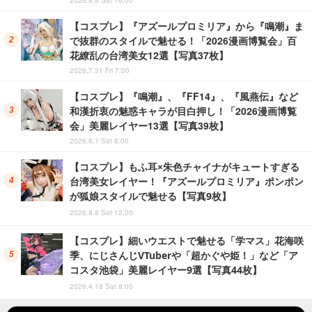
【コスプレ】『アズールプロミリア』から『鳴潮』ま
で抜群のスタイルで魅せる！「2026漫画博覧会」百
花繚乱の台湾美女12選【写真37枚】
2026.7.31 Fri 7:00
【コスプレ】『鳴潮』、『FF14』、『風燕伝』など
和漢折衷の魅惑キャラが目白押し！「2026漫画博覧
会」美麗レイヤー13選【写真39枚】
2026.8.1 Sat 8:00
【コスプレ】もふ耳×朱色チャイナがキュートすぎる
台湾美女レイヤー！『アズールプロミリア』ポンポン
が狐娘スタイルで魅せる【写真9枚】
2026.8.8 Sat 12:00
【コスプレ】細いウエストで魅せる「学マス」花海咲
季、にじさんじVTuberや「超かぐや姫！」など「ア
コスタ池袋」美麗レイヤー9選【写真44枚】
2026.4.18 Sat 8:00