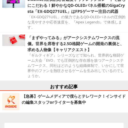
にこだわる！鮮やかなQD-OLEDパネル搭載のGigaCry
sta「EX-GDQ271UEL」はFPSゲーマー注目の武器
「EX-GDQ271UEL」の魅力であるQD-OLEDパネルの圧倒的
な見やすさや応答速度を、『Apex Legends』で体感しま
す。
「まずやってみる」がアークシステムワークスの流
儀。世界を席巻する2.5D格闘ゲームの開発の裏側と、
求める人物像【キャリアクエスト】
『ギルティギア』シリーズなどで知られ、世界的な格闘ゲ
ーム大会「EVO」でも圧倒的な存在感を放つアークシステ
ムワークス。同社はどのような組織体制で、いかにして世
界中のファンを熱狂させるゲームを生み出しているのでし
ょうか。
おすすめ記事
【急募】ゲームメディアで僕らとテレワーク！インサイド
の編集スタッフorライターを募集中