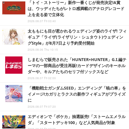
「トイ・ストーリー」新作一番くじが発売決定!A賞
は、ウッディたちがレトロ感満載のアナログレコード
上を走る姿で立体化
2026.08.07 Fri 03:40
太ももにも目が惹かれるウェディング姿のライザ! フィ
ギュア「ライザ(ライザリン・シュタウト)ウェディン
グStyle」が8月7日より予約受付開始
2026.08.06 Thu 10:15
しまむらで販売された「HUNTER×HUNTER」G.I.編テ
ーマの一部商品が受注再販!カードデザインのキーホル
ダーや、キルアたちのセリフ付ソックスなど
2026.08.07 Fri 02:00
「機動戦士ガンダムSEED」エンディング「暁の車」を
イメージ!カガリとラクスの新作フィギュアがプライズ
に
2026.08.07 Fri 07:20
エディオンで「ポケカ」抽選販売!「ストームエメラル
ダ」「スタートデッキ100」など人気商品が対象
2026.08.07 Fri 07:25