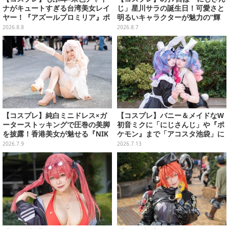
ナがキュートすぎる台湾美女レイ
じ」星川サラの誕生日！可愛さと
ヤー！『アズールプロミリア』ポ
明るいキャラクターが魅力の“輝
ンポンが狐娘スタイルで魅せる
く一番星”な美女レイヤーまとめ
2026.8.8
2026.8.7
【写真9枚】
【写真40枚】
【コスプレ】純白ミニドレス×ガ
【コスプレ】バニー＆メイドなW
ーターストッキングで圧巻の美脚
初音ミクに「にじさんじ」や『ポ
を披露！香港美女が魅せる『NIK
ケモン』まで「アコスタ池袋」に
KE』アリスが小悪魔で可愛い【写
集った美麗レイヤー13選【写真60
2026.7.9
2026.7.13
真9枚】
枚】