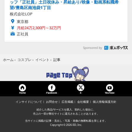
ッフ「正社員」土日祝休み・昇給あり/映像・動画系転職希
望/豊島区南池袋1丁目
株式会社LOP
東京都
月給24万2,300円～32万円
正社員
Sponsored by
記事
ホーム
›
コスプレ
›
イベント
›
Home
Facebook
YouTube
X
インサイドについて
お問合せ
広告掲載
会社概要
個人情報保護方針
紹介した商品/サービスを購入、契約した場合に、
売上の一部が弊社サイトに還元されることがあります。
当サイトに掲載の記事・見出し・写真・画像の無断転載を禁じます。
Copyright © 2026 IID, Inc.