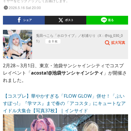
イヤーをピックアップしてお届けします。
2026.5.16 Sat 20:00
シェア
ポスト
送る
兎田ぺこら「ホロライブ」／杉浦りり（X：@sg_030_0
1）
全 8 枚
拡大写真
2月28～3月1日、東京・池袋サンシャインシティでコスプ
レイベント「
acosta!@池袋サンシャインシティ
」が開催さ
れました。
【コスプレ】華やかすぎる「FLOW GLOW」併せ！「ぶい
すぽっ!」『学マス』まで春の「アコスタ」にキュートなア
イドル大集合【写真37枚】 | インサイド