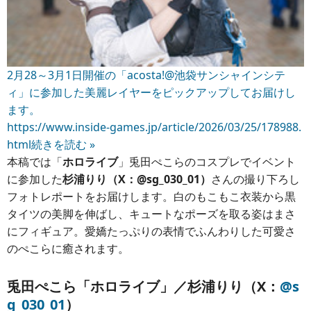
2月28～3月1日開催の「acosta!@池袋サンシャインシテ
ィ」に参加した美麗レイヤーをピックアップしてお届けし
ます。
https://www.inside-games.jp/article/2026/03/25/178988.
html
続きを読む »
本稿では「
ホロライブ
」兎田ぺこらのコスプレでイベント
に参加した
杉浦りり（X：@sg_030_01）
さんの撮り下ろし
フォトレポートをお届けします。白のもこもこ衣装から黒
タイツの美脚を伸ばし、キュートなポーズを取る姿はまさ
にフィギュア。愛嬌たっぷりの表情でふんわりした可愛さ
のぺこらに癒されます。
兎田ぺこら「ホロライブ」／杉浦りり（X：
@s
g_030_01
）