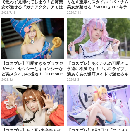
で思わず見惚れてしまう！台湾美
りなす重厚なスタイル！ベトナム
女が魅せる『ガチアクタ』アモは
美女が魅せる『NIKKE』D：キラ
ハイクオリティーな再現度がすご
ーワイフが圧巻の曲線美だった
2026.7.16
2026.7.18
い【写真7枚】
【写真7枚】
【コスプレ】可愛すぎるブラマジ
【コスプレ】あくたんの可愛さは
ガール、セクシーなキョンシーな
永遠に不滅です！「ホロライブ」
ど美スタイルの極地！「COSMOS
湊あくあの猫耳メイドで魅せるキ
創作攝影展」台湾美女レイヤーま
ュートなポーズと美脚が眩しい
2026.8.6
2026.8.3
とめ【写真26枚】
【写真9枚】
【コスプレ】もふ耳×朱色チャイ
【コスプレ】8月7日は「にじさん