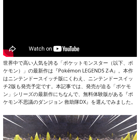
世界中で高い人気を誇る「ポケットモンスター（以下、ポ
ケモン）」の最新作は『Pokémon LEGENDS Z-A』。本作
はニンテンドースイッチ版にくわえ、ニンテンドースイッ
チ2版も発売予定です。本記事では、発売が迫る「ポケモ
ン」シリーズの最新作にちなんで、無料体験版がある『ポ
ケモン不思議のダンジョン 救助隊DX』を選んでみました。