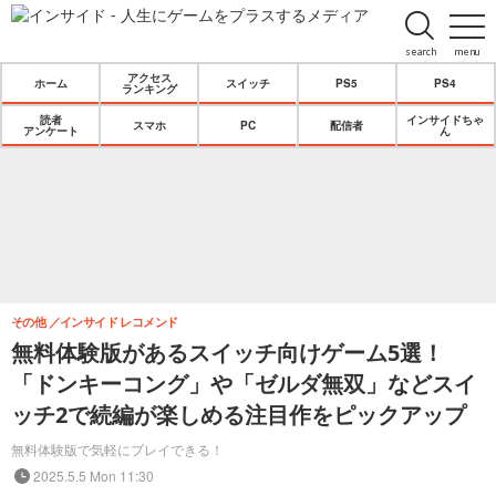
search
menu
アクセス
ホーム
スイッチ
PS5
PS4
ランキング
読者
インサイドちゃ
スマホ
PC
配信者
アンケート
ん
その他
インサイド レコメンド
無料体験版があるスイッチ向けゲーム5選！
「ドンキーコング」や「ゼルダ無双」などスイ
ッチ2で続編が楽しめる注目作をピックアップ
無料体験版で気軽にプレイできる！
2025.5.5 Mon 11:30