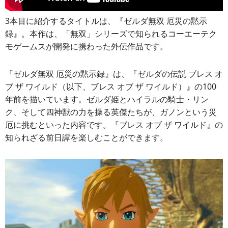
3本目に紹介するタイトルは、『ゼルダ無双 厄災の黙示
録』。本作は、「無双」シリーズで知られるコーエーテク
モゲームスが開発に携わった外伝作品です。
『ゼルダ無双 厄災の黙示録』は、『ゼルダの伝説 ブレス オ
ブ ザ ワイルド（以下、ブレス オブ ザ ワイルド）』の100
年前を描いています。ゼルダ姫とハイラルの騎士・リン
ク、そして四神獣の力を操る英傑たちが、ガノンという災
厄に挑むといった内容です。『ブレス オブ ザ ワイルド』の
知られざる前日譚を楽しむことができます。