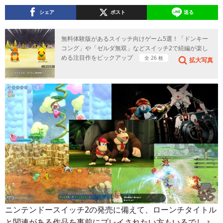
シェア
ポスト
送る
無料体験版があるスイッチ向けゲーム5選！「ドンキー
コング」や「ゼルダ無双」などスイッチ2で続編が楽し
める注目作をピックアップ
全 26 枚
拡大写真
ニンテンドースイッチ2の発売に備えて、ローンチタイトル
と関連がある作品を事前にプレイされたい方もいるでしょ