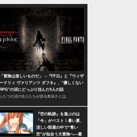
「冒険は楽しいものだ」 ─『FF11』と『ウィザ
ードリィ ヴァリアンツ ダフネ』、"優しくない
RPG"の沼にどっぷり沈んだ4人の話
ふたつの沼の住人たちが語る奥深さとは。
『空の軌跡』を遊ぶのは
「今」がベスト！暑い夏、
涼しい部屋の中で“青い
空”が似合う大冒険へ―最