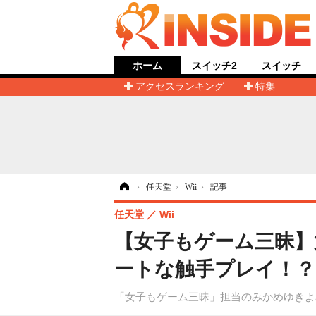
ホーム
スイッチ2
スイッチ
アクセスランキング
特集
ホーム
›
任天堂
›
Wii
›
記事
任天堂
Wii
【女子もゲーム三昧】第9回 
ートな触手プレイ！？
「女子もゲーム三昧」担当のみかめゆきよみ