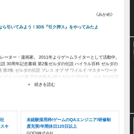
《みかめ》
なら引いてみよう！3DS『引ク押ス』をやってみたよ
レーター・漫画家。 2011年よりゲームライターとして活動中。
伝説 30周年記念書籍 第2集ゼルダの伝説 ハイラル百科 ゼルダの
籍 第3集 ゼルダの伝説 ブレス オブ ザ ワイルド:マスターワーク
まれ どうぶつの森 完全攻略本+超カタログ 2021年 ゼルダの伝説
 HD 完全攻略本 2024年 ゼルダの伝説 ティアーズ オブ ザ
+ 続きを読む
ーワークス
正社
未経験採用枠/ゲームのQAエンジニア/研修制
Cスキ
度充実/年間休日125日以上
GOEN株式会社