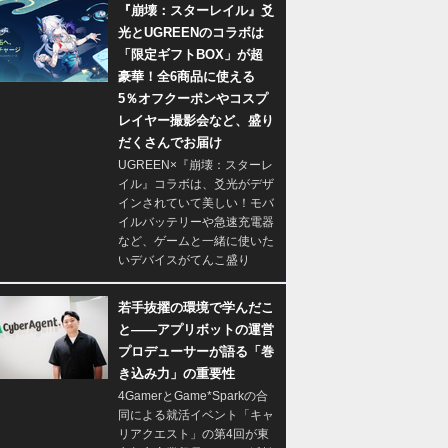
『崩壊：スターレイル』爻
光とUGREENのコラボは
「限定ギフトBOX」が超
豪華！全6商品に使える
5％オフクーポンやコスプ
レイヤー撮影会など、盛り
だくさんでお届け
UGREEN×『崩壊：スターレ
イル』コラボは、爻光がデザ
インされていて美しい！モバ
イルバッテリーや急速充電器
など、ゲームと一緒に使いた
いデバイスがてんこ盛り
若手抜擢の環境で学んだこ
と――アプリボットの運営
プロデューサーが語る「巻
き込み力」の重要性
4GamerとGame*Sparkの合
同による就活イベント「キャ
リアクエスト」の第4回が東