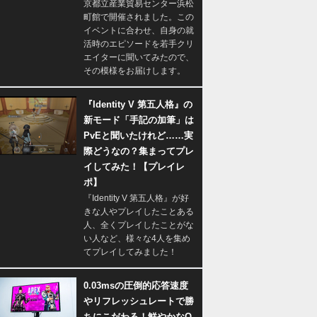
京都立産業貿易センター浜松
町館で開催されました。この
イベントに合わせ、自身の就
活時のエピソードを若手クリ
エイターに聞いてみたので、
その模様をお届けします。
『Identity V 第五人格』の
新モード「手記の加筆」は
PvEと聞いたけれど……実
際どうなの？集まってプレ
イしてみた！【プレイレ
ポ】
『Identity V 第五人格』が好
きな人やプレイしたことある
人、全くプレイしたことがな
い人など、様々な4人を集め
てプレイしてみました！
0.03msの圧倒的応答速度
やリフレッシュレートで勝
ちにこだわる！鮮やかなQ