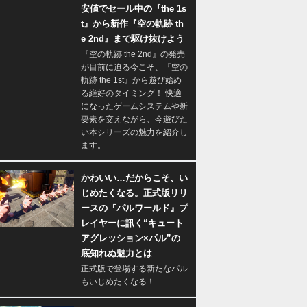
安値でセール中の『the 1s
t』から新作『空の軌跡 th
e 2nd』まで駆け抜けよう
『空の軌跡 the 2nd』の発売
が目前に迫る今こそ、『空の
軌跡 the 1st』から遊び始め
る絶好のタイミング！ 快適
になったゲームシステムや新
要素を交えながら、今遊びた
い本シリーズの魅力を紹介し
ます。
かわいい…だからこそ、い
じめたくなる。正式版リリ
ースの『パルワールド』プ
レイヤーに訊く“キュート
アグレッション×パル”の
底知れぬ魅力とは
正式版で登場する新たなパル
もいじめたくなる！