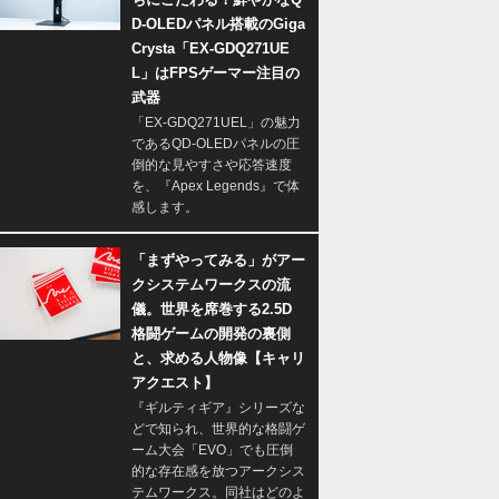
D-OLEDパネル搭載のGiga
Crysta「EX-GDQ271UE
L」はFPSゲーマー注目の
武器
「EX-GDQ271UEL」の魅力
であるQD-OLEDパネルの圧
倒的な見やすさや応答速度
を、『Apex Legends』で体
感します。
「まずやってみる」がアー
クシステムワークスの流
儀。世界を席巻する2.5D
格闘ゲームの開発の裏側
と、求める人物像【キャリ
アクエスト】
『ギルティギア』シリーズな
どで知られ、世界的な格闘ゲ
ーム大会「EVO」でも圧倒
的な存在感を放つアークシス
テムワークス。同社はどのよ