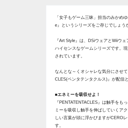
「女子もゲーム三昧」担当のみかめゆきよ
e』というシリーズをご存じでしょう
『Art Style』は、DSiウェアと
ハイセンスなゲームシリーズです。現在
されています。
なんとな～くオシャレな気分にさせてくれ
CLES(ペンタテンタクルス)』が配
■エネミーを吸収せよ！
『PENTATENTACLES』は触手
ミーを吸収し触手を伸ばしていくアク
しい言葉が頭に浮かびますがCERO
す。