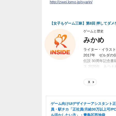
http://zwei.lomo.jp/syarin/
【女子もゲーム三昧】第8回 押してダメ
ゲームと歴史
みかめ
ライター・イラスト
2017年 ゼルダの
伝説 30周年記念書
ス 2020年 あつ
スカイウォードソード
キングダム:マスタ
X
ゲーム向けUIデザイナーアシスタント
員・駅チカ「正社員/月給30万以上可/P
ル活かしたい方」・豊島区西池袋