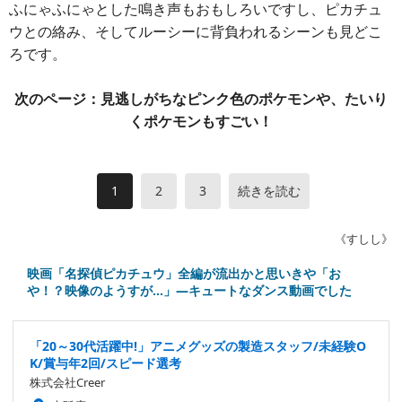
ふにゃふにゃとした鳴き声もおもしろいですし、ピカチュ
ウとの絡み、そしてルーシーに背負われるシーンも見どこ
ろです。
次のページ：見逃しがちなピンク色のポケモンや、たいり
くポケモンもすごい！
1
2
3
続きを読む
《すしし》
映画「名探偵ピカチュウ」全編が流出かと思いきや「お
や！？映像のようすが…」―キュートなダンス動画でした
「20～30代活躍中!」アニメグッズの製造スタッフ/未経験O
K/賞与年2回/スピード選考
株式会社Creer