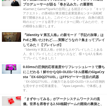
プロデューサーが語る「巻き込み力」の重要性
4GamerとGame*Sparkの合同による就活イベント「キャリ
アクエスト」の第4回が東京都立産業貿易センター浜松町
館で開催されました。このイベントに合わせ、自身の就活
時のエピソードを若手クリエイターに聞いてみたので、そ
の模様をお届けします。
『Identity V 第五人格』の新モード「手記の加筆」は
PvEと聞いたけれど……実際どうなの？集まってプレイ
してみた！【プレイレポ】
『Identity V 第五人格』が好きな人やプレイしたことある
人、全くプレイしたことがない人など、様々な4人を集め
てプレイしてみました！
0.03msの圧倒的応答速度やリフレッシュレートで勝ち
にこだわる！鮮やかなQD-OLEDパネル搭載のGigaCry
sta「EX-GDQ271UEL」はFPSゲーマー注目の武器
「EX-GDQ271UEL」の魅力であるQD-OLEDパネルの圧倒的
な見やすさや応答速度を、『Apex Legends』で体感しま
す。
「まずやってみる」がアークシステムワークスの流
儀。世界を席巻する2.5D格闘ゲームの開発の裏側と、