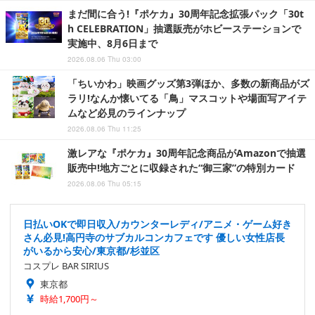
まだ間に合う!『ポケカ』30周年記念拡張パック「30t
h CELEBRATION」抽選販売がホビーステーションで
実施中、8月6日まで
2026.08.06 Thu 03:00
「ちいかわ」映画グッズ第3弾ほか、多数の新商品がズ
ラリ!なんか懐いてる「鳥」マスコットや場面写アイテ
ムなど必見のラインナップ
2026.08.06 Thu 11:25
激レアな『ポケカ』30周年記念商品がAmazonで抽選
販売中!地方ごとに収録された“御三家”の特別カード
2026.08.06 Thu 05:15
日払いOKで即日収入/カウンターレディ/アニメ・ゲーム好き
さん必見!高円寺のサブカルコンカフェです 優しい女性店長
がいるから安心/東京都/杉並区
コスプレ BAR SIRIUS
東京都
時給1,700円～