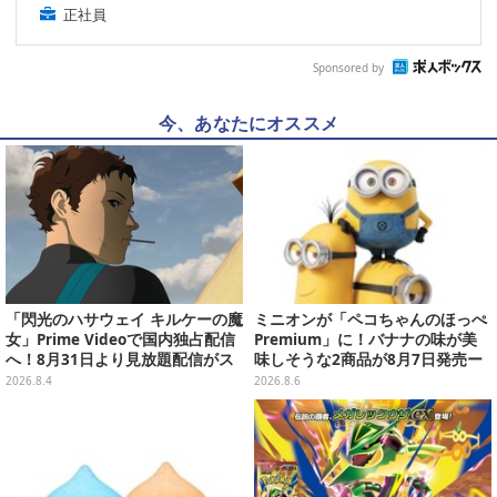
正社員
Sponsored by
今、あなたにオススメ
「閃光のハサウェイ キルケーの魔
ミニオンが「ペコちゃんのほっぺ
女」Prime Videoで国内独占配信
Premium」に！バナナの味が美
へ！8月31日より見放題配信がス
味しそうな2商品が8月7日発売ー
タート
可愛いパッケージも必見
2026.8.4
2026.8.6