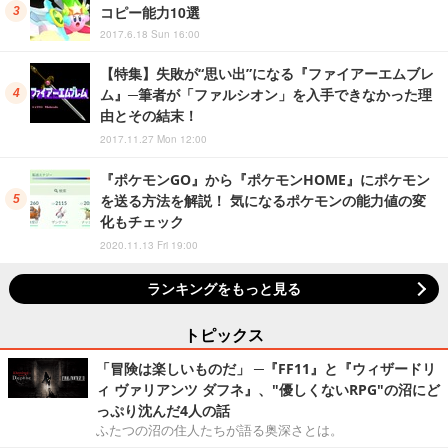
コピー能力10選
2017.6.18 Sun 16:00
【特集】失敗が“思い出”になる『ファイアーエムブレ
ム』─筆者が「ファルシオン」を入手できなかった理
由とその結末！
2017.11.27 Mon 12:00
『ポケモンGO』から『ポケモンHOME』にポケモン
を送る方法を解説！ 気になるポケモンの能力値の変
化もチェック
2020.11.13 Fri 19:00
ランキングをもっと見る
トピックス
「冒険は楽しいものだ」 ─『FF11』と『ウィザードリ
ィ ヴァリアンツ ダフネ』、"優しくないRPG"の沼にど
っぷり沈んだ4人の話
ふたつの沼の住人たちが語る奥深さとは。