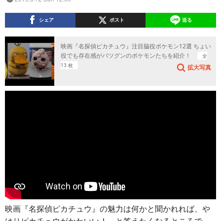
シェア
ポスト
送る
映画『名探偵ピカチュウ』注目脇役ポケモン12選 ちょい
役でも存在感がバツグンのポケモンたちを紹介！
全
13 枚
拡大写真
映画『名探偵ピカチュウ』の魅力は何かと聞かれれば、や