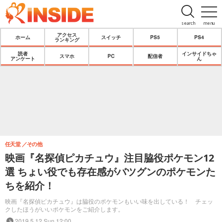
search
menu
アクセス
ホーム
スイッチ
PS5
PS4
ランキング
読者
インサイドちゃ
スマホ
PC
配信者
アンケート
ん
任天堂
その他
映画『名探偵ピカチュウ』注目脇役ポケモン12
選 ちょい役でも存在感がバツグンのポケモンた
ちを紹介！
映画『名探偵ピカチュウ』は脇役のポケモンもいい味を出している！ チェッ
クしたほうがいいポケモンをご紹介します。
2019.5.12 Sun 12:00