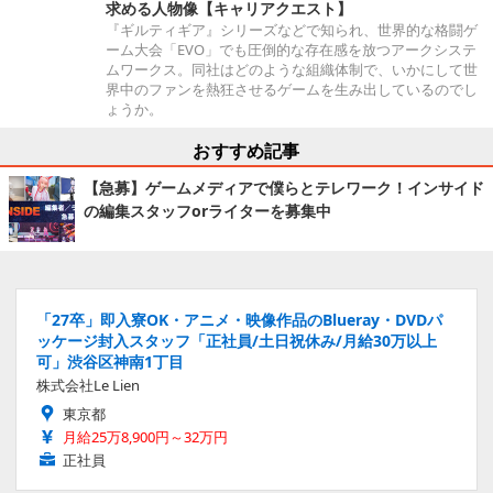
求める人物像【キャリアクエスト】
『ギルティギア』シリーズなどで知られ、世界的な格闘ゲ
ーム大会「EVO」でも圧倒的な存在感を放つアークシステ
ムワークス。同社はどのような組織体制で、いかにして世
界中のファンを熱狂させるゲームを生み出しているのでし
ょうか。
おすすめ記事
【急募】ゲームメディアで僕らとテレワーク！インサイド
の編集スタッフorライターを募集中
「27卒」即入寮OK・アニメ・映像作品のBlueray・DVDパ
ッケージ封入スタッフ「正社員/土日祝休み/月給30万以上
可」渋谷区神南1丁目
株式会社Le Lien
東京都
月給25万8,900円～32万円
正社員