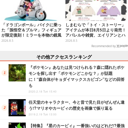
「ドラゴンボール」バイクに乗っ
しまむらで「トイ・ストーリー」
た「孫悟空＆ブルマ」フィギュア
アイテムが本日8月5日より発売！
が限定復刻！ミラーを本物の鏡風
アパレルや雑貨、エイリアンとハ
や、ブルマの目元が映りこむ描写
ムのダイカットクッションなど盛
2026.8.5
2026.8.5
にできるステッカーを収録
りだくさん
Recommended by
その他アクセスランキング
『ポケモン』あなたは見つけられる？森に隠れたポケ
モンを探し出す「ポケモンどこかな？」が話題
に！“森自体がキョダイマックスカビゴン”などの回答
も
2020.2.18 Tue 15:40
任天堂のキャラクター、今と昔で見た目がぜんぜん違
う!?マリオやカービィの歴史を画像で振り返る
2019.2.19 Tue 13:00
【特集】『星のカービィ』一番強いのはどれだ!?最強