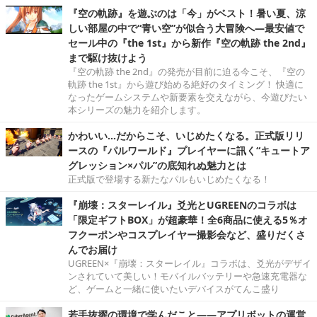
『空の軌跡』を遊ぶのは「今」がベスト！暑い夏、涼
しい部屋の中で“青い空”が似合う大冒険へ―最安値で
セール中の『the 1st』から新作『空の軌跡 the 2nd』
まで駆け抜けよう
『空の軌跡 the 2nd』の発売が目前に迫る今こそ、『空の
軌跡 the 1st』から遊び始める絶好のタイミング！ 快適に
なったゲームシステムや新要素を交えながら、今遊びたい
本シリーズの魅力を紹介します。
かわいい…だからこそ、いじめたくなる。正式版リリ
ースの『パルワールド』プレイヤーに訊く“キュートア
グレッション×パル”の底知れぬ魅力とは
正式版で登場する新たなパルもいじめたくなる！
『崩壊：スターレイル』爻光とUGREENのコラボは
「限定ギフトBOX」が超豪華！全6商品に使える5％オ
フクーポンやコスプレイヤー撮影会など、盛りだくさ
んでお届け
UGREEN×『崩壊：スターレイル』コラボは、爻光がデザイ
ンされていて美しい！モバイルバッテリーや急速充電器な
ど、ゲームと一緒に使いたいデバイスがてんこ盛り
若手抜擢の環境で学んだこと――アプリボットの運営