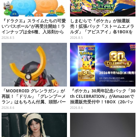
『ドラクエ』スライムたちの可愛
しまむらで『ポケカ』が抽選販
い“バスボール”が再受注開始！ラ
売！拡張パック「ストームエメラ
インナップは全6種、入浴剤から
ルダ」「アビスアイ」各1BOXを
モンスターのフィギュアが出てく
ラインナップ
2026.8.5
2026.8.5
る
「MODEROID グレンラガン」が
『ポケカ』30周年記念パック「30
再販！「ドリル」「グレンブーメ
th CELEBRATION」がAmazonで
ラン」はもちろん付属、頭部パー
抽選販売受付中！1BOX（20パッ
ツを組み替えると「ラガン」も再
ク入り）
2026.8.6
2026.8.6
現可能