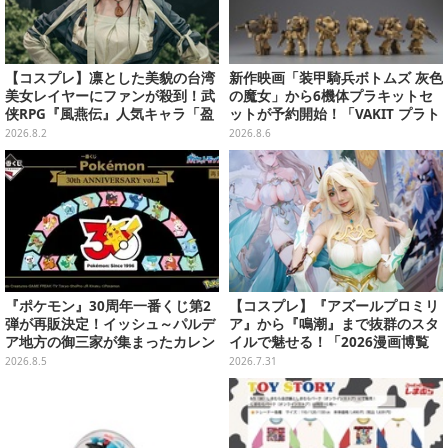
【コスプレ】凛とした美貌の台湾
新作映画「装甲騎兵ボトムズ 灰色
美女レイヤーにファンが殺到！武
の魔女」から6機体プラキットセ
侠RPG『風燕伝』人気キャラ「盈
ットが予約開始！「VAKIT プラト
盈」を完璧に再現して会場を沸か
ーン」第1弾、各部関節可動仕様
2026.8.2
2026.8.6
せる【写真19枚】
『ポケモン』30周年一番くじ第2
【コスプレ】『アズールプロミリ
弾が再販決定！イッシュ～パルデ
ア』から『鳴潮』まで抜群のスタ
ア地方の御三家が集まったカレン
イルで魅せる！「2026漫画博覧
ダー、ぬいぐるみなど記念グッズ
会」百花繚乱の台湾美女12選【写
2026.8.5
2026.7.31
盛りだくさん
真37枚】