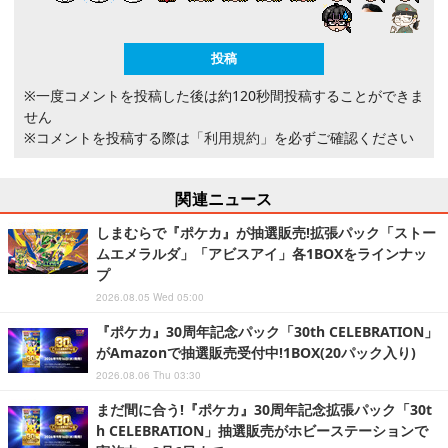
※一度コメントを投稿した後は約120秒間投稿することができま
せん
※コメントを投稿する際は
「利用規約」
を必ずご確認ください
関連ニュース
しまむらで『ポケカ』が抽選販売!拡張パック「ストー
ムエメラルダ」「アビスアイ」各1BOXをラインナッ
プ
2026.08.05 Wed 05:00
『ポケカ』30周年記念パック「30th CELEBRATION」
がAmazonで抽選販売受付中!1BOX(20パック入り)
2026.08.06 Thu 03:30
まだ間に合う!『ポケカ』30周年記念拡張パック「30t
h CELEBRATION」抽選販売がホビーステーションで