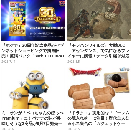
『ポケカ』30周年記念商品がセブ
『モンハンワイルズ』大型DLC
ンネットショッピングで抽選販
「アセンダンス」で気になるプレ
売！拡張パック「30th CELEBRAT
イヤーに朗報！データ引継ぎ対応
ION」と「エーフィ・ブラッキー
の「序盤体験版」が本日8月5日配
2026.7.11
2026.8.5
セット」が対象
信
ミニオンが「ペコちゃんのほっぺ
『ドラクエ』実用的な「ゴーレム
Premium」に！バナナの味が美
の腕入れ枕」に注目！歴代主人公
味しそうな2商品が8月7日発売ー
＆ボス集合の「ガジェットケー
可愛いパッケージも必見
ス」ほか9プライズが8月順次展開
2026.8.6
2026.8.5