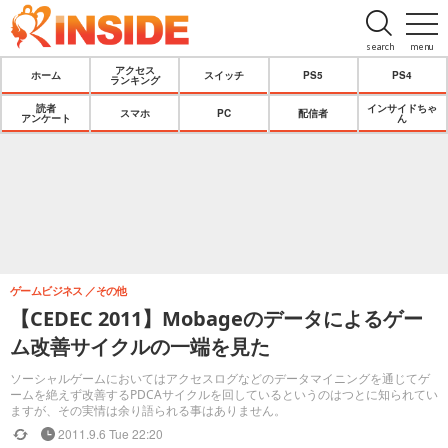
search
menu
アクセス
ホーム
スイッチ
PS5
PS4
ランキング
読者
インサイドちゃ
スマホ
PC
配信者
アンケート
ん
ゲームビジネス
その他
【CEDEC 2011】Mobageのデータによるゲー
ム改善サイクルの一端を見た
ソーシャルゲームにおいてはアクセスログなどのデータマイニングを通じてゲ
ームを絶えず改善するPDCAサイクルを回しているというのはつとに知られてい
ますが、その実情は余り語られる事はありません。
2011.9.6 Tue 22:20