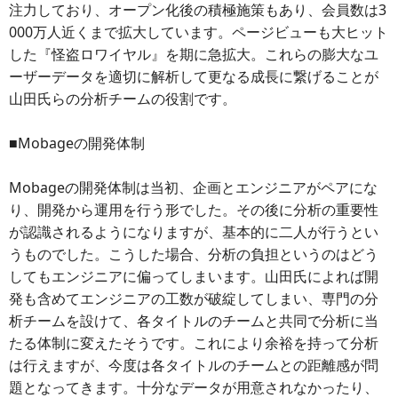
注力しており、オープン化後の積極施策もあり、会員数は3
000万人近くまで拡大しています。ページビューも大ヒット
した『怪盗ロワイヤル』を期に急拡大。これらの膨大なユ
ーザーデータを適切に解析して更なる成長に繋げることが
山田氏らの分析チームの役割です。
■Mobageの開発体制
Mobageの開発体制は当初、企画とエンジニアがペアにな
り、開発から運用を行う形でした。その後に分析の重要性
が認識されるようになりますが、基本的に二人が行うとい
うものでした。こうした場合、分析の負担というのはどう
してもエンジニアに偏ってしまいます。山田氏によれば開
発も含めてエンジニアの工数が破綻してしまい、専門の分
析チームを設けて、各タイトルのチームと共同で分析に当
たる体制に変えたそうです。これにより余裕を持って分析
は行えますが、今度は各タイトルのチームとの距離感が問
題となってきます。十分なデータが用意されなかったり、