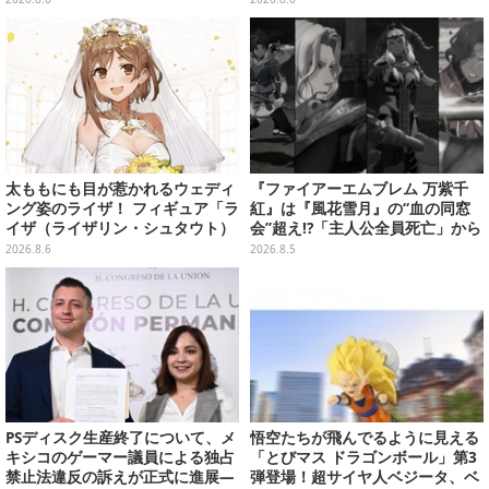
太ももにも目が惹かれるウェディ
『ファイアーエムブレム 万紫千
ング姿のライザ！ フィギュア「ラ
紅』は『風花雪月』の“血の同窓
イザ（ライザリン・シュタウト）
会”超え!?「主人公全員死亡」から
ウェディングStyle」が8月7日よ
始まる物語は、様々なシリーズ作
2026.8.6
2026.8.5
り予約受付開始
を想起させる
PSディスク生産終了について、メ
悟空たちが飛んでるように見える
キシコのゲーマー議員による独占
「とびマス ドラゴンボール」第3
禁止法違反の訴えが正式に進展―
弾登場！超サイヤ人ベジータ、ベ