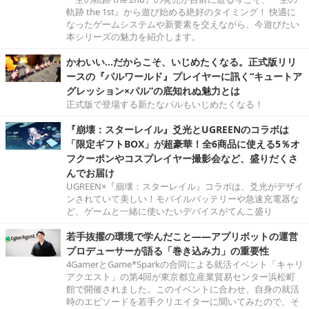
軌跡 the 1st』から遊び始める絶好のタイミング！ 快適に
なったゲームシステムや新要素を交えながら、今遊びたい
本シリーズの魅力を紹介します。
かわいい…だからこそ、いじめたくなる。正式版リリ
ースの『パルワールド』プレイヤーに訊く“キュートア
グレッション×パル”の底知れぬ魅力とは
正式版で登場する新たなパルもいじめたくなる！
『崩壊：スターレイル』爻光とUGREENのコラボは
「限定ギフトBOX」が超豪華！全6商品に使える5％オ
フクーポンやコスプレイヤー撮影会など、盛りだくさ
んでお届け
UGREEN×『崩壊：スターレイル』コラボは、爻光がデザイ
ンされていて美しい！モバイルバッテリーや急速充電器な
ど、ゲームと一緒に使いたいデバイスがてんこ盛り
若手抜擢の環境で学んだこと――アプリボットの運営
プロデューサーが語る「巻き込み力」の重要性
4GamerとGame*Sparkの合同による就活イベント「キャリ
アクエスト」の第4回が東京都立産業貿易センター浜松町
館で開催されました。このイベントに合わせ、自身の就活
時のエピソードを若手クリエイターに聞いてみたので、そ