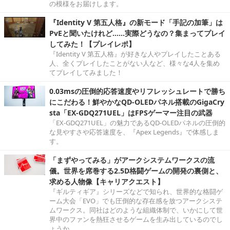
の模様をお届けします。
『Identity V 第五人格』の新モード「手記の加筆」は
PvEと聞いたけれど……実際どうなの？集まってプレイ
してみた！【プレイレポ】
『Identity V 第五人格』が好きな人やプレイしたことある
人、全くプレイしたことがない人など、様々な4人を集め
てプレイしてみました！
0.03msの圧倒的応答速度やリフレッシュレートで勝ち
にこだわる！鮮やかなQD-OLEDパネル搭載のGigaCry
sta「EX-GDQ271UEL」はFPSゲーマー注目の武器
「EX-GDQ271UEL」の魅力であるQD-OLEDパネルの圧倒的
な見やすさや応答速度を、『Apex Legends』で体感しま
す。
「まずやってみる」がアークシステムワークスの流
儀。世界を席巻する2.5D格闘ゲームの開発の裏側と、
求める人物像【キャリアクエスト】
『ギルティギア』シリーズなどで知られ、世界的な格闘ゲ
ーム大会「EVO」でも圧倒的な存在感を放つアークシステ
ムワークス。同社はどのような組織体制で、いかにして世
界中のファンを熱狂させるゲームを生み出しているのでし
ょうか。