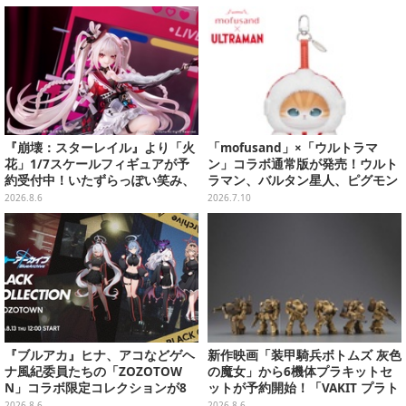
『崩壊：スターレイル』より「火
「mofusand」×「ウルトラマ
花」1/7スケールフィギュアが予
ン」コラボ通常版が発売！ウルト
約受付中！いたずらっぽい笑み、
ラマン、バルタン星人、ピグモン
シルクハット型のステージが華や
のコスチュームを着た“にゃん
2026.8.6
2026.7.10
かさを演出
こ”に胸キュン
『ブルアカ』ヒナ、アコなどゲヘ
新作映画「装甲騎兵ボトムズ 灰色
ナ風紀委員たちの「ZOZOTOW
の魔女」から6機体プラキットセ
N」コラボ限定コレクションが8
ットが予約開始！「VAKIT プラト
月13日より販売開始
ーン」第1弾、各部関節可動仕様
2026.8.6
2026.8.6