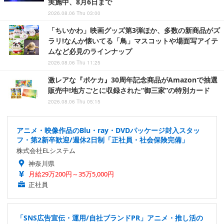
実施中、8月6日まで
2026.08.06 Thu 03:00
「ちいかわ」映画グッズ第3弾ほか、多数の新商品がズ
ラリ!なんか懐いてる「鳥」マスコットや場面写アイテ
ムなど必見のラインナップ
2026.08.06 Thu 11:25
激レアな『ポケカ』30周年記念商品がAmazonで抽選
販売中!地方ごとに収録された“御三家”の特別カード
2026.08.06 Thu 05:15
アニメ・映像作品のBlu・ray・DVDパッケージ封入スタッ
フ・第2新卒歓迎/週休2日制「正社員・社会保険完備」
株式会社ELシステム
神奈川県
月給29万200円～35万5,000円
正社員
「SNS広告宣伝・運用/自社ブランドPR」アニメ・推し活の