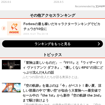
「テクノロジーは自由を拡大する
ジットなど全6種
2026.8.6
2026.8.5
ために役立つべき」
Recommended by
その他アクセスランキング
Forbesの最も稼いだキャラクターランキングでピカ
チュウが10位に
2004.10.21 Thu 23:18
ランキングをもっと見る
トピックス
「冒険は楽しいものだ」 ─『FF11』と『ウィザードリ
ィ ヴァリアンツ ダフネ』、"優しくないRPG"の沼にど
っぷり沈んだ4人の話
ふたつの沼の住人たちが語る奥深さとは。
『空の軌跡』を遊ぶのは「今」がベスト！暑い夏、涼
しい部屋の中で“青い空”が似合う大冒険へ―最安値で
セール中の『the 1st』から新作『空の軌跡 the 2nd』
まで駆け抜けよう
『空の軌跡 the 2nd』の発売が目前に迫る今こそ、『空の