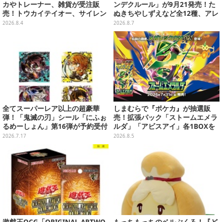
カやトレーナー、雑貨が受注販
ンデクルール」が9月21発売！た
売！トウカイテイオー、サイレン
ぬきちやしずえなど全12種、アレ
ススズカなど名馬5頭をデザイン
ンジできるリアクションシールも
2026.8.4
2026.8.7
付属
全てスーパーレア以上の超豪華
しまむらで『ポケカ』が抽選販
弾！「鬼滅の刃」シール「にふぉ
売！拡張パック「ストームエメラ
るめーしょん」第16弾が予約受付
ルダ」「アビスアイ」各1BOXを
実施、胡蝶しのぶや童磨など全39
ラインナップ
2026.7.17
2026.8.5
種
遊戯王OCG「ORIGINAL ARTWO
もっちもっちのベルぶくろ！『ど