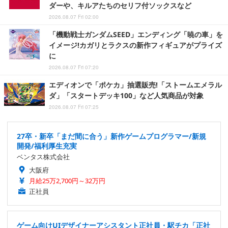
ダーや、キルアたちのセリフ付ソックスなど
2026.08.07 Fri 02:00
「機動戦士ガンダムSEED」エンディング「暁の車」を
イメージ!カガリとラクスの新作フィギュアがプライズ
に
2026.08.07 Fri 07:20
エディオンで「ポケカ」抽選販売!「ストームエメラル
ダ」「スタートデッキ100」など人気商品が対象
2026.08.07 Fri 07:25
27卒・新卒「まだ間に合う」新作ゲームプログラマー/新規
開発/福利厚生充実
ベンタス株式会社
大阪府
月給25万2,700円～32万円
正社員
ゲーム向けUIデザイナーアシスタント正社員・駅チカ「正社