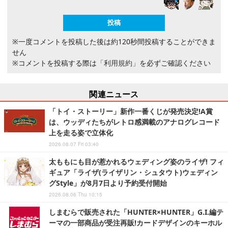
※一度コメントを投稿した後は約120秒間投稿することができま
せん
※コメントを投稿する際は
「利用規約」
を必ずご確認ください
関連ニュース
「トイ・ストーリー」新作一番くじが発売決定!A賞
は、ウッディたちがレトロ感満載のアナログレコード
上を走る姿で立体化
2026.08.07 Fri 03:40
太ももにも目が惹かれるウェディング姿のライザ! フィ
ギュア「ライザ(ライザリン・シュタウト)ウェディン
グStyle」が8月7日より予約受付開始
2026.08.06 Thu 10:15
しまむらで販売された「HUNTER×HUNTER」G.I.編テ
ーマの一部商品が受注再販!カードデザインのキーホル