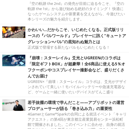
『空の軌跡 the 2nd』の発売が目前に迫る今こそ、『空の
軌跡 the 1st』から遊び始める絶好のタイミング！ 快適に
なったゲームシステムや新要素を交えながら、今遊びたい
本シリーズの魅力を紹介します。
かわいい…だからこそ、いじめたくなる。正式版リリ
ースの『パルワールド』プレイヤーに訊く“キュートア
グレッション×パル”の底知れぬ魅力とは
正式版で登場する新たなパルもいじめたくなる！
『崩壊：スターレイル』爻光とUGREENのコラボは
「限定ギフトBOX」が超豪華！全6商品に使える5％オ
フクーポンやコスプレイヤー撮影会など、盛りだくさ
んでお届け
UGREEN×『崩壊：スターレイル』コラボは、爻光がデザイ
ンされていて美しい！モバイルバッテリーや急速充電器な
ど、ゲームと一緒に使いたいデバイスがてんこ盛り
若手抜擢の環境で学んだこと――アプリボットの運営
プロデューサーが語る「巻き込み力」の重要性
4GamerとGame*Sparkの合同による就活イベント「キャリ
アクエスト」の第4回が東京都立産業貿易センター浜松町
館で開催されました。このイベントに合わせ、自身の就活