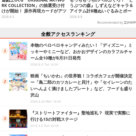
RK COLLECTION」の抽選受け付
うぶつの森』しずえなどキャラ＆
けが開始！ 原作再現カードがアツ
アイテム計8種ぬいぐるみとボー
いスペシャルパック
ルチェーン付きマスコットが発売
2026.8.5
2026.8.8
Recommended by
全般アクセスランキング
本物のペロペロキャンディみたい！「ディズニー」ミ
ッキーやミニーなど、おかおデザインのカラフルチャ
ーム全10種が8月31日発売
2026.8.4 Tue 16:00
映画「ちいかわ」の世界観！コラボカフェが開催決定
ー「島二郎のカツカレーと貝汁」や「セイレーンのた
いへんよく漬けましたプレート」など、フードも盛り
沢山
2026.6.22 Mon 19:45
『ストリートファイター』聖地巡礼？ 現実で実際に
行ける15の対戦ステージ
2015.4.5 Sun 22:00