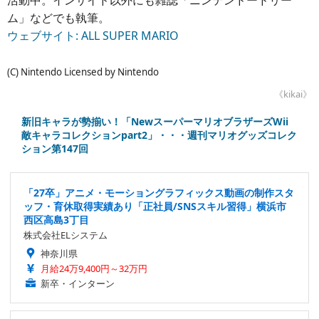
活動中。インサイド以外にも雑誌「ニンテンドードリー
ム」などでも執筆。
ウェブサイト: ALL SUPER MARIO
(C) Nintendo Licensed by Nintendo
《kikai》
新旧キャラが勢揃い！「NewスーパーマリオブラザーズWii
敵キャラコレクションpart2」・・・週刊マリオグッズコレク
ション第147回
「27卒」アニメ・モーショングラフィックス動画の制作スタ
ッフ・育休取得実績あり「正社員/SNSスキル習得」横浜市
西区高島3丁目
株式会社ELシステム
神奈川県
月給24万9,400円～32万円
新卒・インターン