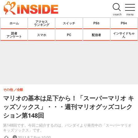
search
menu
アクセス
ホーム
スイッチ
PS5
PS4
ランキング
読者
インサイドちゃ
スマホ
PC
配信者
アンケート
ん
その他
全般
マリオの基本は足下から！「スーパーマリオ キ
ッズソックス」・・・週刊マリオグッズコレク
ション第148回
第148回です。今回ご紹介するのは、バンダイより発売中の「スーパーマリオ
キッズソックス」です。
2011.8.7 Sun 10:00