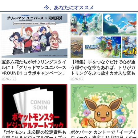
今、あなたにオススメ
宝多六花たちがボウリングスタイ
【特集】手をつなぐだけで心が通
ルに！「グリッドマンユニバース
う穏やかな空もあれば、トリがガ
×ROUND1 コラボキャンペーン」
トリングをぶっ放すカオスな空も
開催決定、企画やグッズ販売を実
ある！“空”がテーマのおすすめゲ
2026.7.22
2026.8.2
施
ーム5選
『ポケモン』未公開の設定資料も
ポケパーク カントーで「イーブイ
収録されるビジュアルアートブッ
ウィーク」決定！11月21日（イー