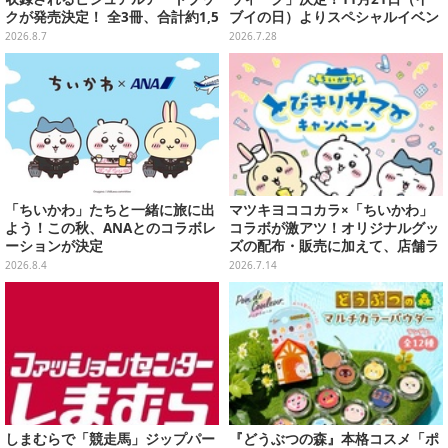
クが発売決定！ 全3冊、合計約1,5
ブイの日）よりスペシャルイベン
00ページの大ボリュームでシリー
ト開催
2026.8.7
2026.7.28
ズ30年を振り返る
「ちいかわ」たちと一緒に旅に出
マツキヨココカラ×「ちいかわ」
よう！この秋、ANAとのコラボレ
コラボが激アツ！オリジナルグッ
ーションが決定
ズの配布・販売に加えて、店舗ラ
ッピングや”花火打ち上げ”まで盛
2026.8.4
2026.7.14
り沢山
しまむらで「競走馬」ジップパー
『どうぶつの森』本格コスメ「ポ