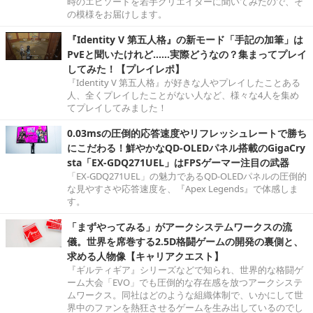
時のエピソードを若手クリエイターに聞いてみたので、そ
の模様をお届けします。
『Identity V 第五人格』の新モード「手記の加筆」は
PvEと聞いたけれど……実際どうなの？集まってプレイ
してみた！【プレイレポ】
『Identity V 第五人格』が好きな人やプレイしたことある
人、全くプレイしたことがない人など、様々な4人を集め
てプレイしてみました！
0.03msの圧倒的応答速度やリフレッシュレートで勝ち
にこだわる！鮮やかなQD-OLEDパネル搭載のGigaCry
sta「EX-GDQ271UEL」はFPSゲーマー注目の武器
「EX-GDQ271UEL」の魅力であるQD-OLEDパネルの圧倒的
な見やすさや応答速度を、『Apex Legends』で体感しま
す。
「まずやってみる」がアークシステムワークスの流
儀。世界を席巻する2.5D格闘ゲームの開発の裏側と、
求める人物像【キャリアクエスト】
『ギルティギア』シリーズなどで知られ、世界的な格闘ゲ
ーム大会「EVO」でも圧倒的な存在感を放つアークシステ
ムワークス。同社はどのような組織体制で、いかにして世
界中のファンを熱狂させるゲームを生み出しているのでし