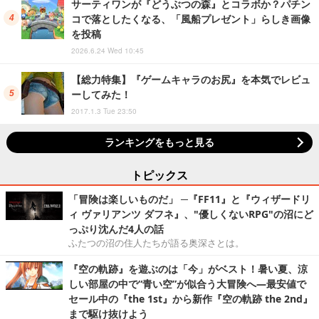
サーティワンが『どうぶつの森』とコラボか？パチン
コで落としたくなる、「風船プレゼント」らしき画像
を投稿
2026.6.24 Wed 10:45
【総力特集】『ゲームキャラのお尻』を本気でレビュ
ーしてみた！
2017.1.3 Tue 23:50
ランキングをもっと見る
トピックス
「冒険は楽しいものだ」 ─『FF11』と『ウィザードリ
ィ ヴァリアンツ ダフネ』、"優しくないRPG"の沼にど
っぷり沈んだ4人の話
ふたつの沼の住人たちが語る奥深さとは。
『空の軌跡』を遊ぶのは「今」がベスト！暑い夏、涼
しい部屋の中で“青い空”が似合う大冒険へ―最安値で
セール中の『the 1st』から新作『空の軌跡 the 2nd』
まで駆け抜けよう