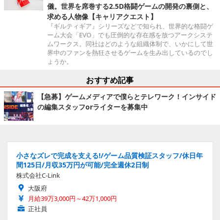
儀。世界を席巻する2.5D格闘ゲームの開発の裏側と、
求める人物像【キャリアクエスト】
『ギルティギア』シリーズなどで知られ、世界的な格闘ゲ
ーム大会「EVO」でも圧倒的な存在感を放つアークシステ
ムワークス。同社はどのような組織体制で、いかにして世
界中のファンを熱狂させるゲームを生み出しているのでし
ょうか。
おすすめ記事
【急募】ゲームメディアで僕らとテレワーク！インサイド
の編集スタッフorライターを募集中
小さなズレで完成を支える!/ゲーム品質検証スタッフ/休日年
間125日/月収35万円が可能/完全週休2日制
株式会社C-Link
大阪府
月給39万3,000円～42万1,000円
正社員