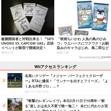
敏腕開発者と対戦出来る！『TATS
「映画ちいかわ 人魚の島のひみ
UNOKO VS. CAPCOM UAS』店頭
つ」ウエハースにワクワク！お馴
イベントが新宿で開催決定！
染みのキャラはじめ、島二郎など
セイレーン編カード全22種
2010.1.12
2026.7.26
Recommended by
Wiiアクセスランキング
名高いクソゲー『メジャー パーフェクトクローザ
ー』RTAに爆笑！「ランナーを出すとフリーズ」「よ
くある外野ゴロ」…？
2021.8.14 Sat 10:30
『斬撃のレギンレイヴ』本日2月11日で10周年─“斬
る”楽しさは永久不変で唯一無二！ 未だに代わりが見
つからない面白さが「ここ」にある