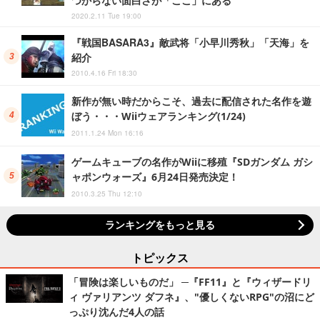
2020.2.11 Tue 19:00
『戦国BASARA3』敵武将「小早川秀秋」「天海」を
紹介
2010.4.16 Fri 18:30
新作が無い時だからこそ、過去に配信された名作を遊
ぼう・・・Wiiウェアランキング(1/24)
2011.1.24 Mon 16:16
ゲームキューブの名作がWiiに移殖『SDガンダム ガシ
ャポンウォーズ』6月24日発売決定！
2010.3.25 Thu 12:10
ランキングをもっと見る
トピックス
「冒険は楽しいものだ」 ─『FF11』と『ウィザードリ
ィ ヴァリアンツ ダフネ』、"優しくないRPG"の沼にど
っぷり沈んだ4人の話