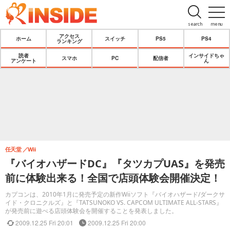
search
menu
アクセス
ホーム
スイッチ
PS5
PS4
ランキング
読者
インサイドちゃ
スマホ
PC
配信者
アンケート
ん
任天堂
Wii
『バイオハザードDC』『タツカプUAS』を発売
前に体験出来る！全国で店頭体験会開催決定！
カプコンは、2010年1月に発売予定の新作Wiiソフト『バイオハザード/ダークサ
イド・クロニクルズ』と『TATSUNOKO VS. CAPCOM ULTIMATE ALL-STARS』
が発売前に遊べる店頭体験会を開催することを発表しました。
2009.12.25 Fri 20:01
2009.12.25 Fri 20:00