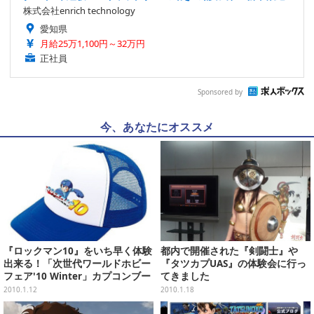
株式会社enrich technology
愛知県
月給25万1,100円～32万円
正社員
Sponsored by
今、あなたにオススメ
『ロックマン10』をいち早く体験
都内で開催された『剣闘士』や
出来る！「次世代ワールドホビー
『タツカプUAS』の体験会に行っ
フェア'10 Winter」カプコンブー
てきました
ス情報公開！
2010.1.12
2010.1.18