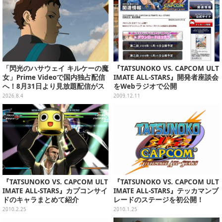
「閃光のハサウェイ キルケーの魔
『TATSUNOKO VS. CAPCOM ULT
女」Prime Videoで国内独占配信
IMATE ALL-STARS』開発者座談会
へ！8月31日より見放題配信がス
をWebラジオで公開
タート
2026.8.4
2009.12.11
『TATSUNOKO VS. CAPCOM ULT
『TATSUNOKO VS. CAPCOM ULT
IMATE ALL-STARS』カプコンサイ
IMATE ALL-STARS』テッカマンブ
ドのキャラまとめて紹介
レードのステージを初公開！
2010.2.25
2010.1.25