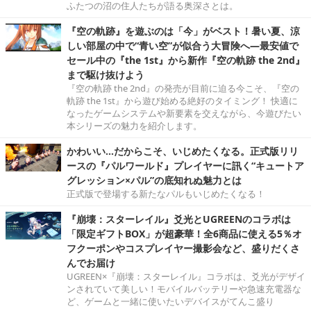
ふたつの沼の住人たちが語る奥深さとは。
『空の軌跡』を遊ぶのは「今」がベスト！暑い夏、涼
しい部屋の中で“青い空”が似合う大冒険へ―最安値で
セール中の『the 1st』から新作『空の軌跡 the 2nd』
まで駆け抜けよう
『空の軌跡 the 2nd』の発売が目前に迫る今こそ、『空の
軌跡 the 1st』から遊び始める絶好のタイミング！ 快適に
なったゲームシステムや新要素を交えながら、今遊びたい
本シリーズの魅力を紹介します。
かわいい…だからこそ、いじめたくなる。正式版リリ
ースの『パルワールド』プレイヤーに訊く“キュートア
グレッション×パル”の底知れぬ魅力とは
正式版で登場する新たなパルもいじめたくなる！
『崩壊：スターレイル』爻光とUGREENのコラボは
「限定ギフトBOX」が超豪華！全6商品に使える5％オ
フクーポンやコスプレイヤー撮影会など、盛りだくさ
んでお届け
UGREEN×『崩壊：スターレイル』コラボは、爻光がデザイ
ンされていて美しい！モバイルバッテリーや急速充電器な
ど、ゲームと一緒に使いたいデバイスがてんこ盛り