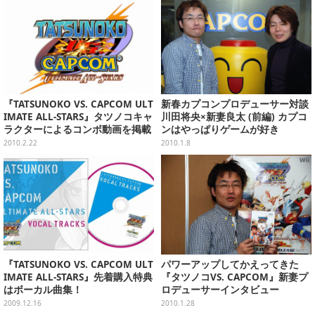
『TATSUNOKO VS. CAPCOM ULT
新春カプコンプロデューサー対談
IMATE ALL-STARS』タツノコキャ
川田将央×新妻良太 (前編) カプコ
ラクターによるコンボ動画を掲載
ンはやっぱりゲームが好き
2010.2.22
2010.1.8
『TATSUNOKO VS. CAPCOM ULT
パワーアップしてかえってきた
IMATE ALL-STARS』先着購入特典
『タツノコVS. CAPCOM』新妻プ
はボーカル曲集！
ロデューサーインタビュー
2009.12.16
2010.1.28