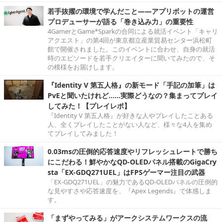
若手抜擢の環境で学んだこと――アプリボットの運営
プロデューサーが語る「巻き込み力」の重要性
4GamerとGame*Sparkの合同による就活イベント「キャリ
アクエスト」の第4回が東京都立産業貿易センター浜松町
館で開催されました。このイベントに合わせ、自身の就活
時のエピソードを若手クリエイターに聞いてみたので、そ
の模様をお届けします。
『Identity V 第五人格』の新モード「手記の加筆」は
PvEと聞いたけれど……実際どうなの？集まってプレイ
してみた！【プレイレポ】
『Identity V 第五人格』が好きな人やプレイしたことある
人、全くプレイしたことがない人など、様々な4人を集め
てプレイしてみました！
0.03msの圧倒的応答速度やリフレッシュレートで勝ち
にこだわる！鮮やかなQD-OLEDパネル搭載のGigaCry
sta「EX-GDQ271UEL」はFPSゲーマー注目の武器
「EX-GDQ271UEL」の魅力であるQD-OLEDパネルの圧倒的
な見やすさや応答速度を、『Apex Legends』で体感しま
す。
「まずやってみる」がアークシステムワークスの流