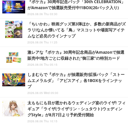
『ポケカ』30周年記念パック「30th CELEBRATION」
がAmazonで抽選販売受付中!1BOX(20パック入り)
2026.08.06 Thu 03:30
「ちいかわ」映画グッズ第3弾ほか、多数の新商品がズ
ラリ!なんか懐いてる「鳥」マスコットや場面写アイテ
ムなど必見のラインナップ
2026.08.06 Thu 11:25
激レアな『ポケカ』30周年記念商品がAmazonで抽選
販売中!地方ごとに収録された“御三家”の特別カード
2026.08.06 Thu 05:15
しまむらで『ポケカ』が抽選販売!拡張パック「ストー
ムエメラルダ」「アビスアイ」各1BOXをラインナッ
プ
2026.08.05 Wed 05:00
太ももにも目が惹かれるウェディング姿のライザ! フィ
ギュア「ライザ(ライザリン・シュタウト)ウェディン
グStyle」が8月7日より予約受付開始
2026.08.06 Thu 10:15