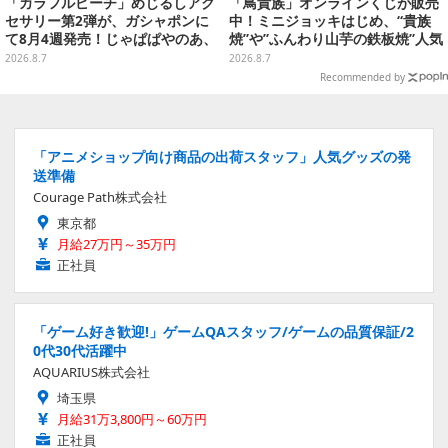
「カラフルピーチ」めじるしアク
「鳥貴族」オンラインくじが販売
セサリー第2弾が、ガシャポンに
中！ミニジョッキはじめ、“貴族
て8月4週発売！じゃぱぱやのあ、
焼”や”ふんわり山芋の鉄板焼”人気
シヴァたちメンバー11名分ライン
メニューTシャツなどラインナッ
2026.8.7
2026.8.7
ナップ
プ
Recommended by
「アニメショップ向け商品の出荷スタッフ」人気グッズの発
送準備
Courage Path株式会社
東京都
月給27万円～35万円
正社員
「ゲーム好き歓迎!」ゲームQAスタッフ/ゲームの品質保証/2
0代30代活躍中
AQUARIUS株式会社
埼玉県
月給31万3,800円～60万円
正社員