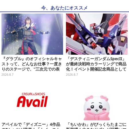
今、あなたにオススメ
『グラブル』のオフィシャルキャ
「デスティニーガンダムSpecII」
ストって、どんなお仕事？一度き
が最終決戦時カラーリングで商品
りのステージで、“三次元での表
化！イベント開催記念商品として
現”に全力を懸けるキャスト陣の
METAL ROBOT魂に新登場
2026.8.7
2026.8.7
舞台裏【インタビュー】
アベイルで「ディズニー」4作品
「ちいかわ」がびっくらたまごに