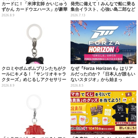
カードに！「米津玄師 かいじゅう
発売に備えて！みんなで船に乗る
ずかん カードウエハース」が豪華
集合イラスト、心強い島二郎など
ラインナップ
映画を記念した特別コレクション
2026.8.9
2026.7.13
クロミやポムポムプリンたちがク
なぜ『Forza Horizon 6』はリア
ールにキメる！「サンリオキャラ
ルだったのか？「日本人が誰もい
クターズ」めじるしアクセサリー
ないスタジオ」から始まっ
がガシャポン展開
た、“生活感のある日本"の作り方
2026.8.9
2026.8.5
【CEDEC2026】