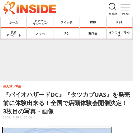
search
menu
アクセス
ホーム
スイッチ
PS5
PS4
ランキング
読者
インサイドちゃ
スマホ
PC
配信者
アンケート
ん
任天堂
Wii
『バイオハザードDC』『タツカプUAS』を発売
前に体験出来る！全国で店頭体験会開催決定！
3枚目の写真・画像
2009.12.25 Fri 20:00