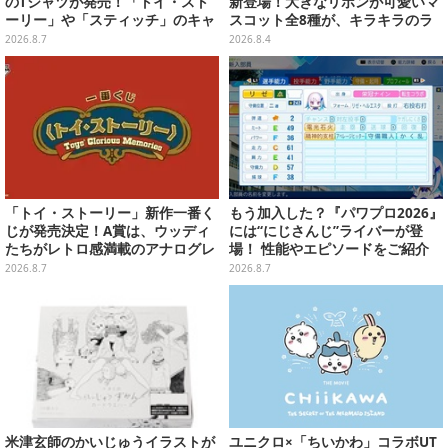
のTシャツが発売！「トイ・スト
新登場！大きなリボンが可愛いマ
ーリー」や「スティッチ」のキャ
スコット全8種が、キラキラのラ
ラを刺しゅうでデザイン
メ入り入浴剤から飛び出す
2026.8.7
2026.8.4
「トイ・ストーリー」新作一番く
もう加入した？『パワプロ2026』
じが発売決定！A賞は、ウッディ
には“にじさんじ”ライバーが登
たちがレトロ感満載のアナログレ
場！ 性能やエピソードをご紹介
コード上を走る姿で立体化
2026.8.7
2026.8.7
米津玄師のかいじゅうイラストが
ユニクロ×「ちいかわ」コラボUT