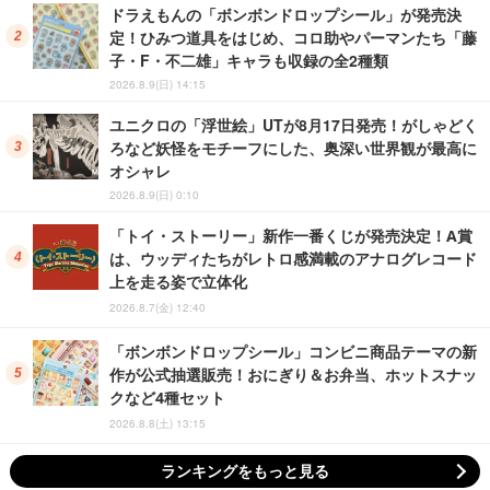
ドラえもんの「ボンボンドロップシール」が発売決
定！ひみつ道具をはじめ、コロ助やパーマンたち「藤
子・F・不二雄」キャラも収録の全2種類
2026.8.9(日) 14:15
ユニクロの「浮世絵」UTが8月17日発売！がしゃどく
ろなど妖怪をモチーフにした、奥深い世界観が最高に
オシャレ
2026.8.9(日) 0:10
「トイ・ストーリー」新作一番くじが発売決定！A賞
は、ウッディたちがレトロ感満載のアナログレコード
上を走る姿で立体化
2026.8.7(金) 12:40
「ボンボンドロップシール」コンビニ商品テーマの新
作が公式抽選販売！おにぎり＆お弁当、ホットスナッ
クなど4種セット
2026.8.8(土) 13:15
ランキングをもっと見る