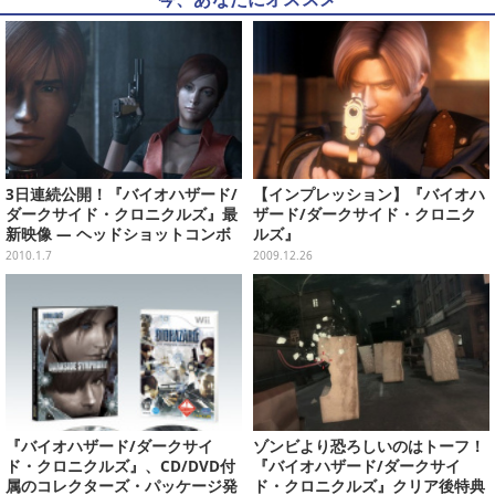
3日連続公開！『バイオハザード/
【インプレッション】『バイオハ
ダークサイド・クロニクルズ』最
ザード/ダークサイド・クロニク
新映像 ― ヘッドショットコンボ
ルズ』
でハイスコアを狙う
2010.1.7
2009.12.26
『バイオハザード/ダークサイ
ゾンビより恐ろしいのはトーフ！
ド・クロニクルズ』、CD/DVD付
『バイオハザード/ダークサイ
属のコレクターズ・パッケージ発
ド・クロニクルズ』クリア後特典