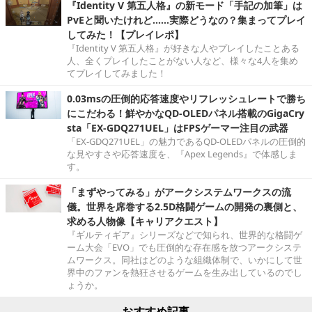
『Identity V 第五人格』の新モード「手記の加筆」は
PvEと聞いたけれど……実際どうなの？集まってプレイ
してみた！【プレイレポ】
『Identity V 第五人格』が好きな人やプレイしたことある
人、全くプレイしたことがない人など、様々な4人を集め
てプレイしてみました！
0.03msの圧倒的応答速度やリフレッシュレートで勝ち
にこだわる！鮮やかなQD-OLEDパネル搭載のGigaCry
sta「EX-GDQ271UEL」はFPSゲーマー注目の武器
「EX-GDQ271UEL」の魅力であるQD-OLEDパネルの圧倒的
な見やすさや応答速度を、『Apex Legends』で体感しま
す。
「まずやってみる」がアークシステムワークスの流
儀。世界を席巻する2.5D格闘ゲームの開発の裏側と、
求める人物像【キャリアクエスト】
『ギルティギア』シリーズなどで知られ、世界的な格闘ゲ
ーム大会「EVO」でも圧倒的な存在感を放つアークシステ
ムワークス。同社はどのような組織体制で、いかにして世
界中のファンを熱狂させるゲームを生み出しているのでし
ょうか。
おすすめ記事