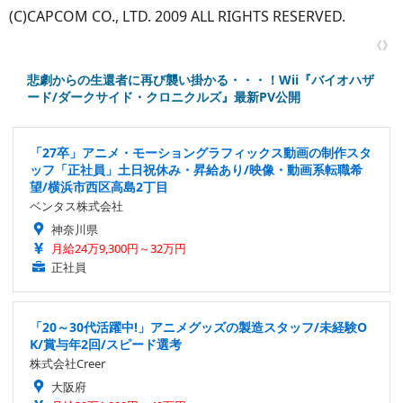
(C)CAPCOM CO., LTD. 2009 ALL RIGHTS RESERVED.
《》
悲劇からの生還者に再び襲い掛かる・・・！Wii『バイオハザ
ード/ダークサイド・クロニクルズ』最新PV公開
「27卒」アニメ・モーショングラフィックス動画の制作スタ
ッフ「正社員」土日祝休み・昇給あり/映像・動画系転職希
望/横浜市西区高島2丁目
ベンタス株式会社
神奈川県
月給24万9,300円～32万円
正社員
「20～30代活躍中!」アニメグッズの製造スタッフ/未経験O
K/賞与年2回/スピード選考
株式会社Creer
大阪府