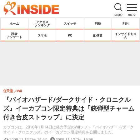
search
menu
アクセス
ホーム
スイッチ
PS5
PS4
ランキング
読者
インサイドちゃ
スマホ
PC
配信者
アンケート
ん
任天堂
Wii
『バイオハザード/ダークサイド・クロニクル
ズ』イーカプコン限定特典は「銃弾型チャーム
付き合皮ストラップ」に決定
カプコンは、2010年1月14日に発売予定のWiiソフト『バイオハザード/ダーク
サイド・クロニクルズ』のイーカプコン限定特典を公開しました。
2009.11.12 Thu 16:57
2009.11.12 Thu 16:56