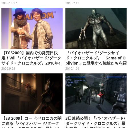
売決定！
公開
2009.10.27
2010.2.12
【TGS2009】国内での発売日決
『バイオハザード/ダークサイ
定！Wii『バイオハザード/ダーク
ド・クロニクルズ』「Game of O
サイド・クロニクルズ』2010年1
blivion」に登場する強敵たちを紹
月14日発売！
介
2009.9.25
2010.1.29
【E3 2009】コード:ベロニカの闇
3日連続公開！『バイオハザード/
に迫る『バイオハザード/ダーク
ダークサイド・クロニクルズ』最