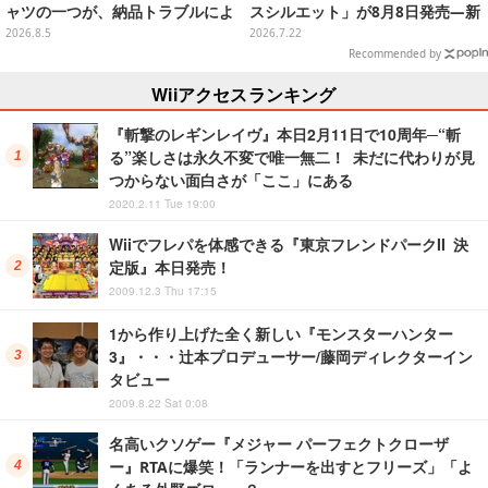
ャツの一つが、納品トラブルによ
スシルエット」が8月8日発売―新
り販売日変更へ
規造形の股関節強化パーツも付属
2026.8.5
2026.7.22
Recommended by
Wiiアクセスランキング
『斬撃のレギンレイヴ』本日2月11日で10周年─“斬
る”楽しさは永久不変で唯一無二！ 未だに代わりが見
つからない面白さが「ここ」にある
2020.2.11 Tue 19:00
Wiiでフレパを体感できる『東京フレンドパークII 決
定版』本日発売！
2009.12.3 Thu 17:15
1から作り上げた全く新しい『モンスターハンター
3』・・・辻本プロデューサー/藤岡ディレクターイン
タビュー
2009.8.22 Sat 0:08
名高いクソゲー『メジャー パーフェクトクローザ
ー』RTAに爆笑！「ランナーを出すとフリーズ」「よ