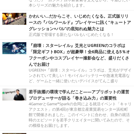
本シリーズの魅力を紹介します。
かわいい…だからこそ、いじめたくなる。正式版リリ
ースの『パルワールド』プレイヤーに訊く“キュートア
グレッション×パル”の底知れぬ魅力とは
正式版で登場する新たなパルもいじめたくなる！
『崩壊：スターレイル』爻光とUGREENのコラボは
「限定ギフトBOX」が超豪華！全6商品に使える5％オ
フクーポンやコスプレイヤー撮影会など、盛りだくさ
んでお届け
UGREEN×『崩壊：スターレイル』コラボは、爻光がデザイ
ンされていて美しい！モバイルバッテリーや急速充電器な
ど、ゲームと一緒に使いたいデバイスがてんこ盛り
若手抜擢の環境で学んだこと――アプリボットの運営
プロデューサーが語る「巻き込み力」の重要性
4GamerとGame*Sparkの合同による就活イベント「キャリ
アクエスト」の第4回が東京都立産業貿易センター浜松町
館で開催されました。このイベントに合わせ、自身の就活
時のエピソードを若手クリエイターに聞いてみたので、そ
の模様をお届けします。