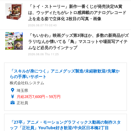
「トイ・ストーリー」新作一番くじが発売決定!A賞
は、ウッディたちがレトロ感満載のアナログレコード
上を走る姿で立体化 2枚目の写真・画像
2026.08.07 Fri 03:40
「ちいかわ」映画グッズ第3弾ほか、多数の新商品がズ
ラリ!なんか懐いてる「鳥」マスコットや場面写アイテ
ムなど必見のラインナップ
2026.08.06 Thu 11:25
「スキルが身につく」アニメグッズ製造/未経験歓迎/先輩か
らの手厚いサポート
株式会社ELシステム
埼玉県
月給28万7,600円～59万円
正社員
「27卒」アニメ・モーショングラフィックス動画の制作スタ
ッフ「正社員」YouTube好き歓迎/中央区日本橋2丁目