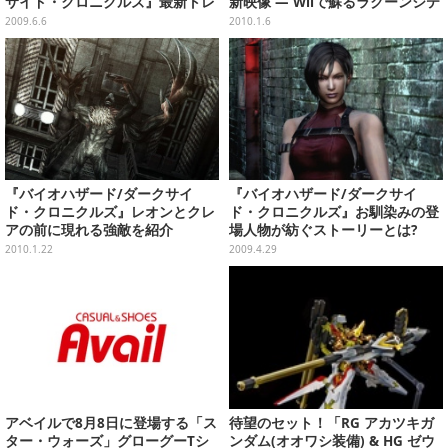
サイド・クロニクルズ』最新トレ
新映像 ― Wiiで蘇るラクーンシテ
イラーを掲載
ィの恐怖
2009.6.6
2010.1.6
『バイオハザード/ダークサイ
『バイオハザード/ダークサイ
ド・クロニクルズ』レオンとクレ
ド・クロニクルズ』お馴染みの登
アの前に現れる強敵を紹介
場人物が紡ぐストーリーとは?
2010.1.22
2009.4.29
アベイルで8月8日に登場する「ス
待望のセット！「RG アカツキガ
ター・ウォーズ」グローグーTシ
ンダム(オオワシ装備) & HG ゼウ