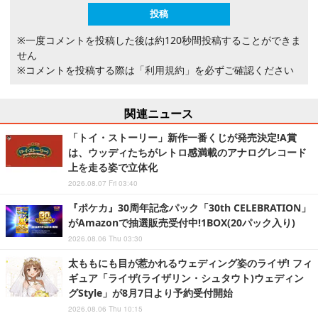
※一度コメントを投稿した後は約120秒間投稿することができま
せん
※コメントを投稿する際は
「利用規約」
を必ずご確認ください
関連ニュース
「トイ・ストーリー」新作一番くじが発売決定!A賞
は、ウッディたちがレトロ感満載のアナログレコード
上を走る姿で立体化
2026.08.07 Fri 03:40
『ポケカ』30周年記念パック「30th CELEBRATION」
がAmazonで抽選販売受付中!1BOX(20パック入り)
2026.08.06 Thu 03:30
太ももにも目が惹かれるウェディング姿のライザ! フィ
ギュア「ライザ(ライザリン・シュタウト)ウェディン
グStyle」が8月7日より予約受付開始
2026.08.06 Thu 10:15