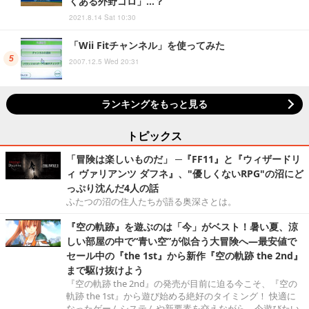
くある外野ゴロ」…？
2021.8.14 Sat 10:30
「Wii Fitチャンネル」を使ってみた
2007.12.5 Wed 20:31
ランキングをもっと見る
トピックス
「冒険は楽しいものだ」 ─『FF11』と『ウィザードリ
ィ ヴァリアンツ ダフネ』、"優しくないRPG"の沼にど
っぷり沈んだ4人の話
ふたつの沼の住人たちが語る奥深さとは。
『空の軌跡』を遊ぶのは「今」がベスト！暑い夏、涼
しい部屋の中で“青い空”が似合う大冒険へ―最安値で
セール中の『the 1st』から新作『空の軌跡 the 2nd』
まで駆け抜けよう
『空の軌跡 the 2nd』の発売が目前に迫る今こそ、『空の
軌跡 the 1st』から遊び始める絶好のタイミング！ 快適に
なったゲームシステムや新要素を交えながら、今遊びたい