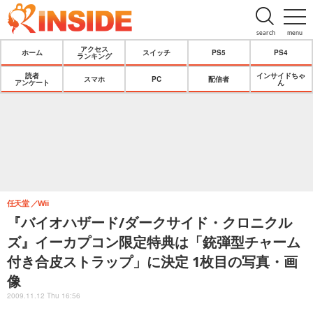
search
menu
アクセス
ホーム
スイッチ
PS5
PS4
ランキング
読者
インサイドちゃ
スマホ
PC
配信者
アンケート
ん
任天堂
Wii
『バイオハザード/ダークサイド・クロニクル
ズ』イーカプコン限定特典は「銃弾型チャーム
付き合皮ストラップ」に決定 1枚目の写真・画
像
2009.11.12 Thu 16:56