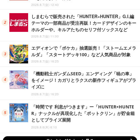
2026.8.7(金) 12:40
しまむらで販売された「HUNTER×HUNTER」G.I.編
テーマの一部商品が受注再販！カードデザインのキー
ホルダーや、キルアたちのセリフ付ソックスなど
2026.8.7(金) 11:00
エディオンで「ポケカ」抽選販売！「ストームエメラ
ルダ」「スタートデッキ100」など人気商品が対象
2026.8.7(金) 16:25
「機動戦士ガンダムSEED」エンディング「暁の車」
をイメージ！カガリとラクスの新作フィギュアがプラ
イズに
2026.8.7(金) 16:20
「時間です 利息がつきます」ー「HUNTER×HUNTE
R」ナックルが具現化した「ポットクリン」が貯金箱
としてプライズ展開
2026.8.6(木) 6:10