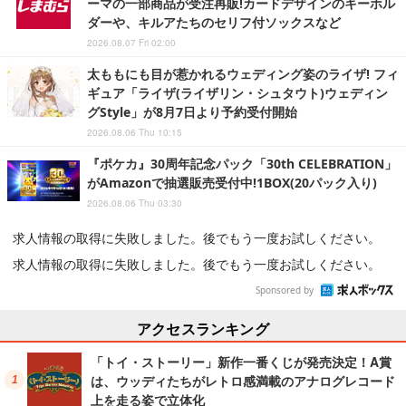
ーマの一部商品が受注再販!カードデザインのキーホル
ダーや、キルアたちのセリフ付ソックスなど
2026.08.07 Fri 02:00
太ももにも目が惹かれるウェディング姿のライザ! フィ
ギュア「ライザ(ライザリン・シュタウト)ウェディン
グStyle」が8月7日より予約受付開始
2026.08.06 Thu 10:15
『ポケカ』30周年記念パック「30th CELEBRATION」
がAmazonで抽選販売受付中!1BOX(20パック入り)
2026.08.06 Thu 03:30
求人情報の取得に失敗しました。後でもう一度お試しください。
求人情報の取得に失敗しました。後でもう一度お試しください。
Sponsored by
アクセスランキング
「トイ・ストーリー」新作一番くじが発売決定！A賞
は、ウッディたちがレトロ感満載のアナログレコード
上を走る姿で立体化