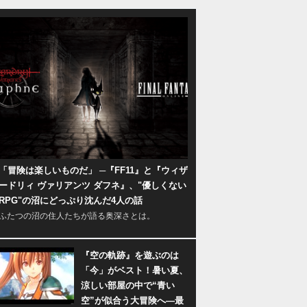
「冒険は楽しいものだ」 ─『FF11』と『ウィザ
ードリィ ヴァリアンツ ダフネ』、"優しくない
RPG"の沼にどっぷり沈んだ4人の話
ふたつの沼の住人たちが語る奥深さとは。
『空の軌跡』を遊ぶのは
「今」がベスト！暑い夏、
涼しい部屋の中で“青い
空”が似合う大冒険へ―最