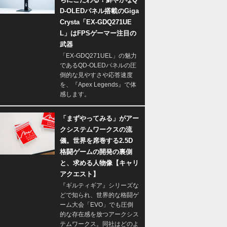
D-OLEDパネル搭載のGiga
Crysta「EX-GDQ271UE
L」はFPSゲーマー注目の
武器
「EX-GDQ271UEL」の魅力
であるQD-OLEDパネルの圧
倒的な見やすさや応答速度
を、『Apex Legends』で体
感します。
「まずやってみる」がアー
クシステムワークスの流
儀。世界を席巻する2.5D
格闘ゲームの開発の裏側
と、求める人物像【キャリ
アクエスト】
『ギルティギア』シリーズな
どで知られ、世界的な格闘ゲ
ーム大会「EVO」でも圧倒
的な存在感を放つアークシス
テムワークス。同社はどのよ