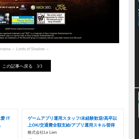
evania ～ Lords of Shadow ～
この記事へ戻る
3/3
 IT
ゲームアプリ運用スタッフ/未経験歓迎/高卒以
し
上OK/交通費全額支給/アプリ運用スキル習得
株式会社Le Lien