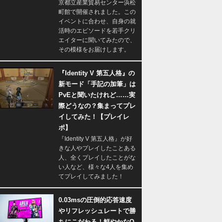
京都立産業貿易センター浜松
町館で開催されました。この
イベントに合わせ、自身の就
活時のエピソードを若手クリ
エイターに聞いてみたので、
その模様をお届けします。
『Identity V 第五人格』の
新モード「手記の加筆」は
PvEと聞いたけれど……実
際どうなの？集まってプレ
イしてみた！【プレイレ
ポ】
『Identity V 第五人格』が好
きな人やプレイしたことある
人、全くプレイしたことがな
い人など、様々な4人を集め
てプレイしてみました！
0.03msの圧倒的応答速度
やリフレッシュレートで勝
ちにこだわる！鮮やかなQ