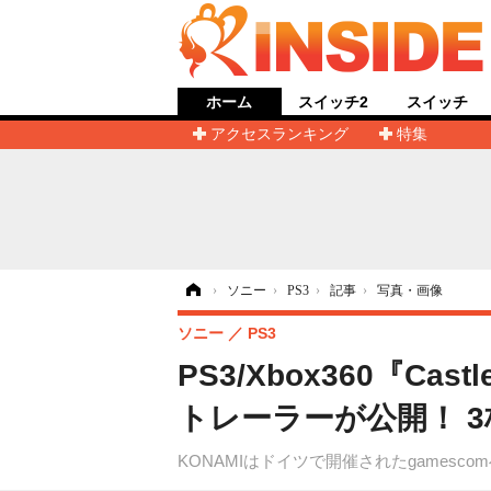
ホーム
スイッチ2
スイッチ
アクセスランキング
特集
ホーム
›
ソニー
›
PS3
›
記事
›
写真・画像
ソニー
PS3
PS3/Xbox360『Cas
トレーラーが公開！ 
KONAMIはドイツで開催されたgamescomへ