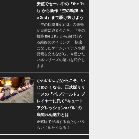
安値でセール中の『the 1s
t』から新作『空の軌跡 th
e 2nd』まで駆け抜けよう
『空の軌跡 the 2nd』の発売
が目前に迫る今こそ、『空の
軌跡 the 1st』から遊び始め
る絶好のタイミング！ 快適
になったゲームシステムや新
要素を交えながら、今遊びた
い本シリーズの魅力を紹介し
ます。
かわいい…だからこそ、い
じめたくなる。正式版リリ
ースの『パルワールド』プ
レイヤーに訊く“キュート
アグレッション×パル”の
底知れぬ魅力とは
正式版で登場する新たなパル
もいじめたくなる！