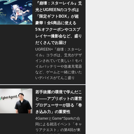
『崩壊：スターレイル』爻
光とUGREENのコラボは
「限定ギフトBOX」が超
豪華！全6商品に使える
5％オフクーポンやコスプ
レイヤー撮影会など、盛り
だくさんでお届け
UGREEN×『崩壊：スターレ
イル』コラボは、爻光がデザ
インされていて美しい！モバ
イルバッテリーや急速充電器
など、ゲームと一緒に使いた
いデバイスがてんこ盛り
若手抜擢の環境で学んだこ
と――アプリボットの運営
プロデューサーが語る「巻
き込み力」の重要性
4GamerとGame*Sparkの合
同による就活イベント「キャ
リアクエスト」の第4回が東